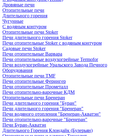
Дровяные печи
Отопительные печи
Длительного горения
Чугунные
C водяным контуром
Отопительные печи Stoker
Печи длительного горения Stoker
Печи отопительные Stoker с водяным контуром
Садовые печи Stoker
Печи отопительные Варвара
Печи отопительные воздухогрейные Termofor
Печи воздухогрейные Уральского Завода Печного
Оборудования
Отопительные печи TMF
Печи отопительные Ферингер
Печи отопительные Прометалл
Печи отопительно-варочные КДМ
Отопительные печи Бренеран
Печи длительного горения "Буран"
Печи длительного горения "Бренеран"
Печи водяного отопления "Бренеран-Акватэн"
Печи отопительно-варочные "Бренеран"
Печи Буран-Акватэн
Длительного Горения Клондайк (Булерьян)
Отопительные печи и камины Технолит