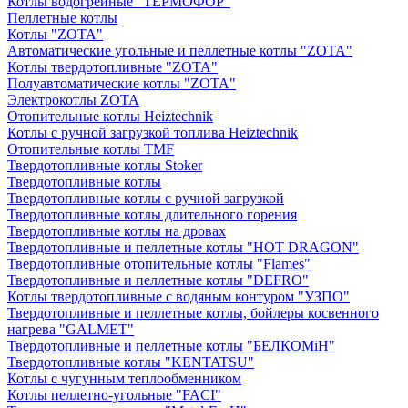
Котлы водогрейные "ТЕРМОФОР"
Пеллетные котлы
Котлы "ZOTA"
Автоматические угольные и пеллетные котлы "ZOTA"
Котлы твердотопливные "ZOTA"
Полуавтоматические котлы "ZOTA"
Электрокотлы ZOTA
Отопительные котлы Heiztechnik
Котлы с ручной загрузкой топлива Heiztechnik
Отопительные котлы TMF
Твердотопливные котлы Stoker
Твердотопливные котлы
Твердотопливные котлы с ручной загрузкой
Твердотопливные котлы длительного горения
Твердотопливные котлы на дровах
Твердотопливные и пеллетные котлы "HOT DRAGON"
Твердотопливные отопительные котлы "Flames"
Твердотопливные и пеллетные котлы "DEFRO"
Котлы твердотопливные с водяным контуром "УЗПО"
Твердотопливные и пеллетные котлы, бойлеры косвенного
нагрева "GALMET"
Твердотопливные и пеллетные котлы "БЕЛКОМiН"
Твердотопливные котлы "KENTATSU"
Котлы с чугунным теплообменником
Котлы пеллетно-угольные "FACI"