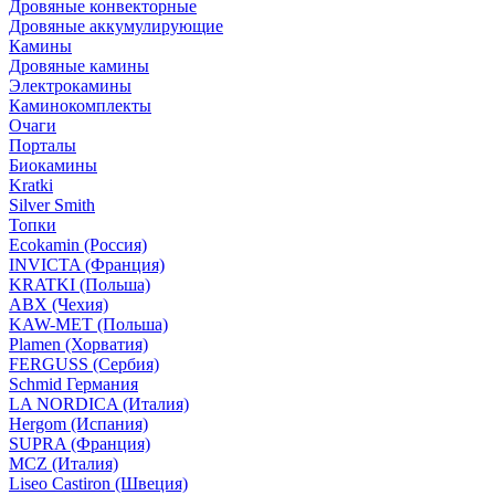
Дровяные конвекторные
Дровяные аккумулирующие
Камины
Дровяные камины
Электрокамины
Каминокомплекты
Очаги
Порталы
Биокамины
Kratki
Silver Smith
Топки
Ecokamin (Россия)
INVICTA (Франция)
KRATKI (Польша)
ABX (Чехия)
KAW-MET (Польша)
Plamen (Хорватия)
FERGUSS (Сербия)
Schmid Германия
LA NORDICA (Италия)
Hergom (Испания)
SUPRA (Франция)
MCZ (Италия)
Liseo Castiron (Швеция)