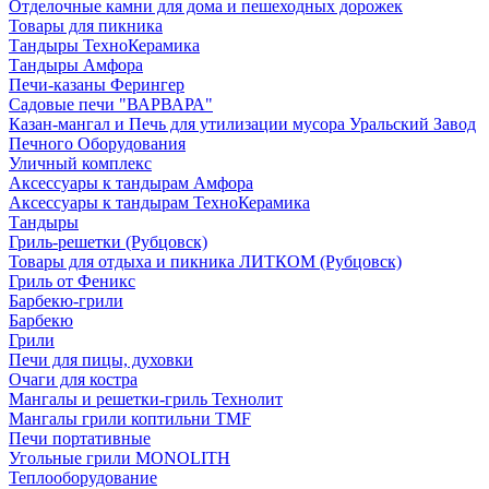
Отделочные камни для дома и пешеходных дорожек
Товары для пикника
Тандыры ТехноКерамика
Тандыры Амфора
Печи-казаны Ферингер
Садовые печи "ВАРВАРА"
Казан-мангал и Печь для утилизации мусора Уральский Завод
Печного Оборудования
Уличный комплекс
Аксессуары к тандырам Амфора
Аксессуары к тандырам ТехноКерамика
Тандыры
Гриль-решетки (Рубцовск)
Товары для отдыха и пикника ЛИТКОМ (Рубцовск)
Гриль от Феникс
Барбекю-грили
Барбекю
Грили
Печи для пицы, духовки
Очаги для костра
Мангалы и решетки-гриль Технолит
Мангалы грили коптильни TMF
Печи портативные
Угольные грили MONOLITH
Теплооборудование