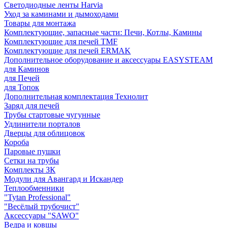
Светодиодные ленты Harvia
Уход за каминами и дымоходами
Товары для монтажа
Комплектующие, запасные части: Печи, Котлы, Камины
Комплектующие для печей TMF
Комплектующие для печей ERMAK
Дополнительное оборудование и аксессуары EASYSTEAM
для Каминов
для Печей
для Топок
Дополнительная комплектация Технолит
Заряд для печей
Трубы стартовые чугунные
Удлинители порталов
Дверцы для облицовок
Короба
Паровые пушки
Сетки на трубы
Комплекты ЗК
Модули для Авангард и Искандер
Теплообменники
"Tytan Professional"
"Весёлый трубочист"
Аксессуары "SAWO"
Ведра и ковшы