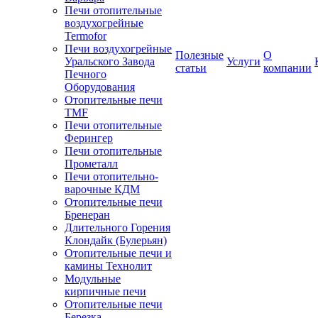
Печи отопительные
воздухогрейные
Termofor
Печи воздухогрейные
Полезные
О
Уральского Завода
Услуги
статьи
компании
Печного
Оборудования
Отопительные печи
TMF
Печи отопительные
Ферингер
Печи отопительные
Прометалл
Печи отопительно-
варочные КДМ
Отопительные печи
Бренеран
Длительного Горения
Клондайк (Булерьян)
Отопительные печи и
камины Технолит
Модульные
кирпичные печи
Отопительные печи
Березка