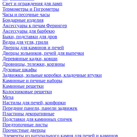
Свет и ограждения для ламп
Термометры и Гигрометры
Часы и песочные часы
Бондарные изделия
Аксессуары к печам Ферингер
Аксессуары для барбекю
Быки, подставки для дров
Ведра для угля, грили
Дверцы для каминов и печей
Дверцы зольников, печей для выпечки
Деревянные кадки, ковши
Дровницы, тележки, корзины
Духовые шкафы
Задвижки, зольные коробки, кладочные втулки
Каминные и печные наборы
Каминные решетки
Колосниковые решетки
Меха
Настилы для печей, конфорки
Передние панели, панели задвижек
Пластины декоративные
Подставки для каминных спичек
Предтопочные листы
Прочистные дверцы
Элементы из натурального камня для печей и каминов