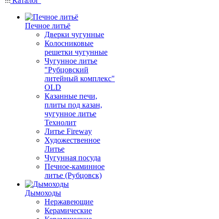
Каталог
Печное литьё
Дверки чугунные
Колосниковые
решетки чугунные
Чугунное литье
"Рубцовский
литейный комплекс"
OLD
Казанные печи,
плиты под казан,
чугунное литье
Технолит
Литье Fireway
Художественное
Литье
Чугунная посуда
Печное-каминное
литье (Рубцовск)
Дымоходы
Нержавеющие
Керамические