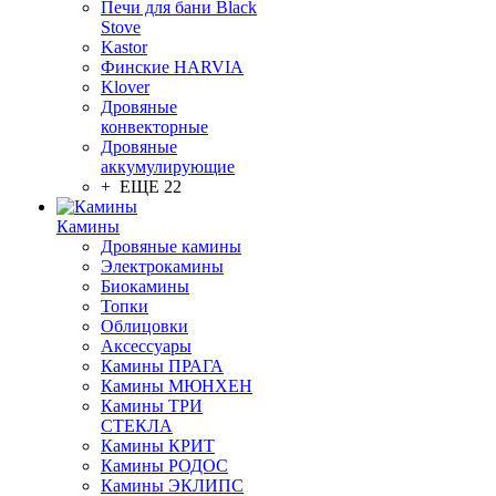
Печи для бани Black
Stove
Kastor
Финские HARVIA
Klover
Дровяные
конвекторные
Дровяные
аккумулирующие
+ ЕЩЕ 22
Камины
Дровяные камины
Электрокамины
Биокамины
Топки
Облицовки
Аксессуары
Камины ПРАГА
Камины МЮНХЕН
Камины ТРИ
СТЕКЛА
Камины КРИТ
Камины РОДОС
Камины ЭКЛИПС