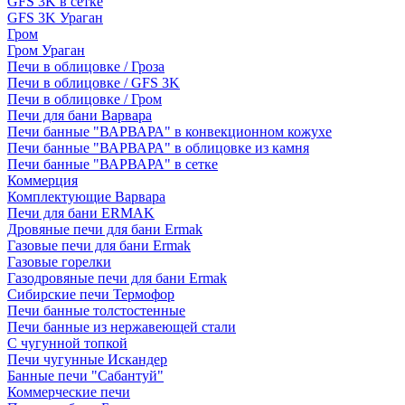
GFS 3K в сетке
GFS 3K Ураган
Гром
Гром Ураган
Печи в облицовке / Гроза
Печи в облицовке / GFS 3K
Печи в облицовке / Гром
Печи для бани Варвара
Печи банные "ВАРВАРА" в конвекционном кожухе
Печи банные "ВАРВАРА" в облицовке из камня
Печи банные "ВАРВАРА" в сетке
Коммерция
Комплектующие Варвара
Печи для бани ERMAK
Дровяные печи для бани Ermak
Газовые печи для бани Ermak
Газовые горелки
Газодровяные печи для бани Ermak
Сибирские печи Термофор
Печи банные толстостенные
Печи банные из нержавеющей стали
С чугунной топкой
Печи чугунные Искандер
Банные печи "Сабантуй"
Коммерческие печи