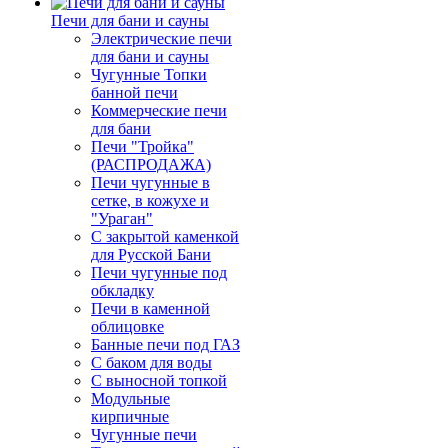
Печи для бани и сауны
Электрические печи
для бани и сауны
Чугунные Топки
банной печи
Коммерческие печи
для бани
Печи "Тройка"
(РАСПРОДАЖА)
Печи чугунные в
сетке, в кожухе и
"Ураган"
С закрытой каменкой
для Русской Бани
Печи чугунные под
обкладку
Печи в каменной
облицовке
Банные печи под ГАЗ
С баком для воды
С выносной топкой
Модульные
кирпичные
Чугунные печи