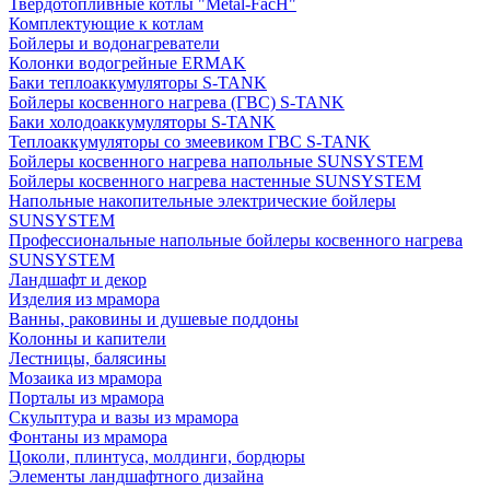
Твердотопливные котлы "Metal-FacH"
Комплектующие к котлам
Бойлеры и водонагреватели
Колонки водогрейные ERMAK
Баки теплоаккумуляторы S-TANK
Бойлеры косвенного нагрева (ГВС) S-TANK
Баки холодоаккумуляторы S-TANK
Теплоаккумуляторы со змеевиком ГВС S-TANK
Бойлеры косвенного нагрева напольные SUNSYSTEM
Бойлеры косвенного нагрева настенные SUNSYSTEM
Напольные накопительные электрические бойлеры
SUNSYSTEM
Профессиональные напольные бойлеры косвенного нагрева
SUNSYSTEM
Ландшафт и декор
Изделия из мрамора
Ванны, раковины и душевые поддоны
Колонны и капители
Лестницы, балясины
Мозаика из мрамора
Порталы из мрамора
Скульптура и вазы из мрамора
Фонтаны из мрамора
Цоколи, плинтуса, молдинги, бордюры
Элементы ландшафтного дизайна