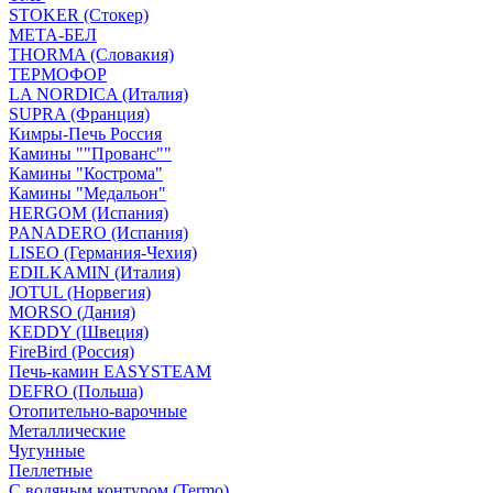
STOKER (Стокер)
МЕТА-БЕЛ
THORMA (Словакия)
ТЕРМОФОР
LA NORDICA (Италия)
SUPRA (Франция)
Кимры-Печь Россия
Камины ""Прованс""
Камины "Кострома"
Камины "Медальон"
HERGOM (Испания)
PANADERO (Испания)
LISEO (Германия-Чехия)
EDILKAMIN (Италия)
JOTUL (Норвегия)
MORSO (Дания)
KEDDY (Швеция)
FireBird (Россия)
Печь-камин EASYSTEAM
DEFRO (Польша)
Отопительно-варочные
Металлические
Чугунные
Пеллетные
С водяным контуром (Termo)