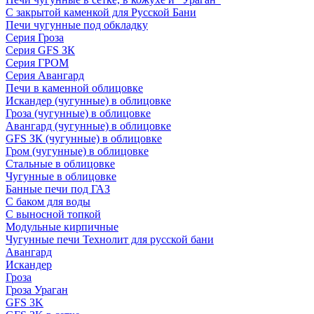
С закрытой каменкой для Русской Бани
Печи чугунные под обкладку
Серия Гроза
Серия GFS ЗК
Серия ГРОМ
Серия Авангард
Печи в каменной облицовке
Искандер (чугунные) в облицовке
Гроза (чугунные) в облицовке
Авангард (чугунные) в облицовке
GFS ЗК (чугунные) в облицовке
Гром (чугунные) в облицовке
Стальные в облицовке
Чугунные в облицовке
Банные печи под ГАЗ
С баком для воды
С выносной топкой
Модульные кирпичные
Чугунные печи Технолит для русской бани
Авангард
Искандер
Гроза
Гроза Ураган
GFS 3K