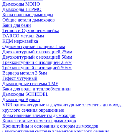
Дымоходы МОНО
Дымоходы ТЕРМО
Коаксиальные дымоходы
Общие детали дымоходов
Баки для бани
Теплов и Сухов нержавейка
DARCO металл 2мм
КДМ нержавейка
Одноконтурный толщина 1 мм
Двухконтурный с изоляцией 25мм
Двухконтурный с изоляцией 50мм
Трёхконтурный с изоляцией 25мм
Трёхконтурный с изоляцией 50мм
Варвара металл 3,5мм
Гефест чугунный
Дымоходные системы TMF
Баки для воды и теплообменники
Дымоходы SCHIEDEL
Дымоходы Вулкан
VBR:одноконтурные и двухконтурные элементы дымохода
круглого сечения окрашенные
Коаксиальные элементы дымоходов
Коллективные элементы дымоходов
Кронштейны и основания к опорам дымоходов
Одноконтурная система элементов круглого сечения