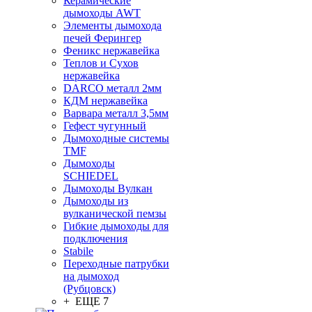
Керамические
дымоходы AWT
Элементы дымохода
печей Ферингер
Феникс нержавейка
Теплов и Сухов
нержавейка
DARCO металл 2мм
КДМ нержавейка
Варвара металл 3,5мм
Гефест чугунный
Дымоходные системы
TMF
Дымоходы
SCHIEDEL
Дымоходы Вулкан
Дымоходы из
вулканической пемзы
Гибкие дымоходы для
подключения
Stabile
Переходные патрубки
на дымоход
(Рубцовск)
+ ЕЩЕ 7