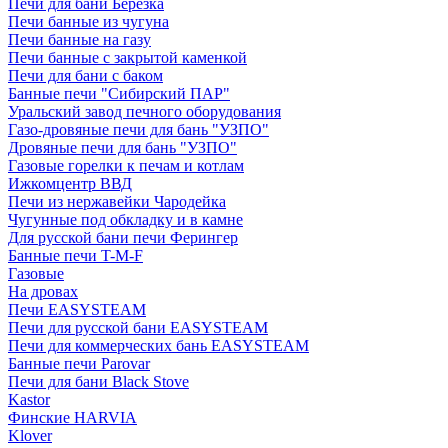
Печи для бани Березка
Печи банные из чугуна
Печи банные на газу
Печи банные с закрытой каменкой
Печи для бани с баком
Банные печи "Сибирский ПАР"
Уральский завод печного оборудования
Газо-дровяные печи для бань "УЗПО"
Дровяные печи для бань "УЗПО"
Газовые горелки к печам и котлам
Ижкомцентр ВВД
Печи из нержавейки Чародейка
Чугунные под обкладку и в камне
Для русской бани печи Ферингер
Банные печи T-M-F
Газовые
На дровах
Печи EASYSTEAM
Печи для русской бани EASYSTEAM
Печи для коммерческих бань EASYSTEAM
Банные печи Parovar
Печи для бани Black Stove
Kastor
Финские HARVIA
Klover