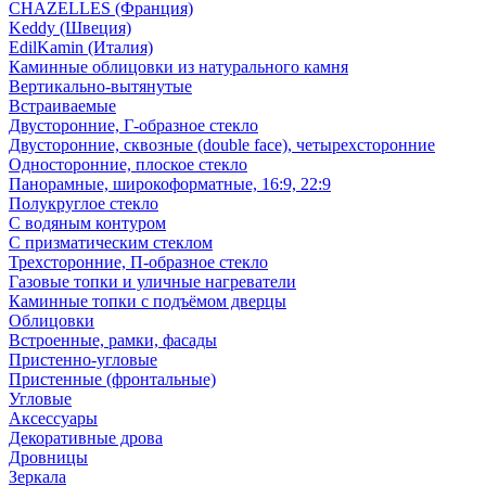
CHAZELLES (Франция)
Keddy (Швеция)
EdilKamin (Италия)
Каминные облицовки из натурального камня
Вертикально-вытянутые
Встраиваемые
Двусторонние, Г-образное стекло
Двусторонние, сквозные (double face), четырехсторонние
Односторонние, плоское стекло
Панорамные, широкоформатные, 16:9, 22:9
Полукруглое стекло
С водяным контуром
С призматическим стеклом
Трехсторонние, П-образное стекло
Газовые топки и уличные нагреватели
Каминные топки с подъёмом дверцы
Облицовки
Встроенные, рамки, фасады
Пристенно-угловые
Пристенные (фронтальные)
Угловые
Аксессуары
Декоративные дрова
Дровницы
Зеркала