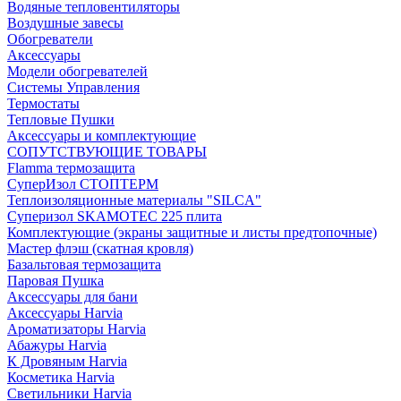
Водяные тепловентиляторы
Воздушные завесы
Обогреватели
Аксессуары
Модели обогревателей
Системы Управления
Термостаты
Тепловые Пушки
Аксессуары и комплектующие
СОПУТСТВУЮЩИЕ ТОВАРЫ
Flamma термозащита
СуперИзол СТОПТЕРМ
Теплоизоляционные материалы "SILCA"
Суперизол SKAMOTEC 225 плита
Комплектующие (экраны защитные и листы предтопочные)
Мастер флэш (скатная кровля)
Базальтовая термозащита
Паровая Пушка
Аксессуары для бани
Аксессуары Harvia
Ароматизаторы Harvia
Абажуры Harvia
К Дровяным Harvia
Косметика Harvia
Светильники Harvia