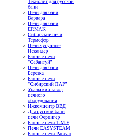
Технолит для русской
бани
Печи для бани
Варвара
Печи для бани
ERMAK
Сибирские печи
Термофор
Печи чугунные
Искандер
Банные печи
"Сабантуй"
Печи для бани
Березка
Банные печи
"Сибирский ПАР"
Уральский завод
печного
оборудования
Ижкомцентр ВВД
Для русской бани
печи Ферингер
Банные печи T-M-F
Печи EASYSTEAM
Банные печи Parovar