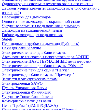
Одноконтурная система элементов овального сечения
Двухконтурные элементы дымоходов круглого сечения (с
изоляцией)
Переходники для дымоходов
Одностенные дымоходы из окрашенной стали
Чугунные элементы подключения к дымоходу
Дымоходы из вулканической пемзы
Гибкие дымоходы для подключения
Stabile
Переходные патрубки на дымоход (Рубцовск)
Печи для бани и сауны
Электрические печи для бани и сауны
Автономные генераторы перегретого пара АЭГПП
Электрические ПАРОТЕРМАЛЬНЫЕ печи для бани
Электрические печи для бани и сауны "Кristina"
Электрические печи для сауны "Harvia"
Электропечь для бани и сауны "Премьера"
Запчасти к электрическим печам
Электрокаменки SAWO
Пульты Управления Harvia
Электрокаменки Финляндия
Чугунные Топки банной печи
Коммерческие печи для бани
Печи "Тройка" (РАСПРОДАЖА)
Печи чугунные в сетке, в кожухе и "Ураган"