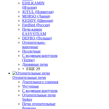
EDILKAMIN
(Италия)
JOTUL (Норвегия)
MORSO (Дания)
KEDDY (Швеция)
FireBird (Россия)
Печь-камин
EASYSTEAM
DEFRO (Польша)
Отопительно-
варочные
Пеллетные
С водяным контуром
(Termo)
Дровяные печи
+ ЕЩЕ 29
Отопительные печи
Длительного горения
Чугунные
C водяным контуром
Отопительные печи
Stoker
Печи отопительные
Варвара