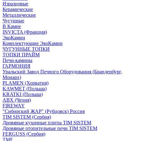
Изразцовые
Керамические
Металлические
Чугунные
В Камне
INVICTA (Франция)
ЭкоКамин
Комплектующие ЭкоКамин
ЧУГУННЫЕ ТОПКИ
ТОПКИ ПРАЙМ
Печи-камины
ГАРМОНИЯ
Уральский Завод Печного Оборудования (Бранденбург,
Монарх)
PLAMEN (Хорватия)
KAWMET (Польша)
KRATKI (Польша)
ABX (Чехия)
FIREWAY
"Сибирский ЖАР" (Рубцовск) Россия
TIM SISTEM (Сербия)
Дровяные кухонные плиты TIM SISTEM
Дровяные отопительные печи TIM SISTEM
FERGUSS (Сербия)
TMF