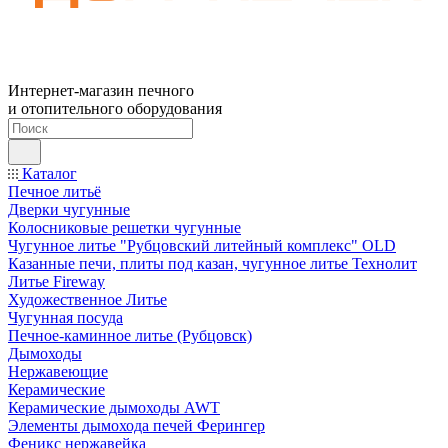
Интернет-магазин печного
и отопительного оборудования
Каталог
Печное литьё
Дверки чугунные
Колосниковые решетки чугунные
Чугунное литье "Рубцовский литейный комплекс" OLD
Казанные печи, плиты под казан, чугунное литье Технолит
Литье Fireway
Художественное Литье
Чугунная посуда
Печное-каминное литье (Рубцовск)
Дымоходы
Нержавеющие
Керамические
Керамические дымоходы AWT
Элементы дымохода печей Ферингер
Феникс нержавейка