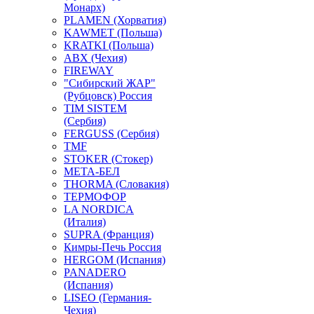
Монарх)
PLAMEN (Хорватия)
KAWMET (Польша)
KRATKI (Польша)
ABX (Чехия)
FIREWAY
"Сибирский ЖАР"
(Рубцовск) Россия
TIM SISTEM
(Сербия)
FERGUSS (Сербия)
TMF
STOKER (Стокер)
МЕТА-БЕЛ
THORMA (Словакия)
ТЕРМОФОР
LA NORDICA
(Италия)
SUPRA (Франция)
Кимры-Печь Россия
HERGOM (Испания)
PANADERO
(Испания)
LISEO (Германия-
Чехия)