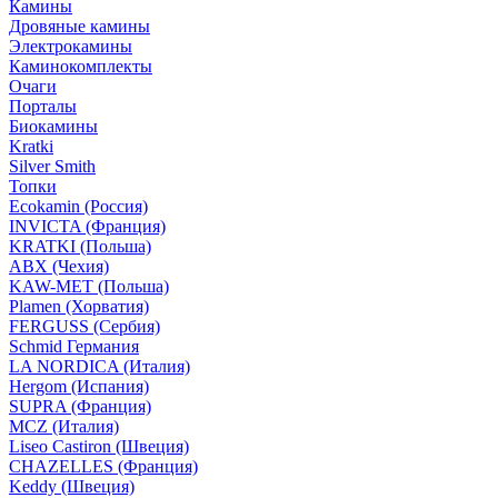
Камины
Дровяные камины
Электрокамины
Каминокомплекты
Очаги
Порталы
Биокамины
Kratki
Silver Smith
Топки
Ecokamin (Россия)
INVICTA (Франция)
KRATKI (Польша)
ABX (Чехия)
KAW-MET (Польша)
Plamen (Хорватия)
FERGUSS (Сербия)
Schmid Германия
LA NORDICA (Италия)
Hergom (Испания)
SUPRA (Франция)
MCZ (Италия)
Liseo Castiron (Швеция)
CHAZELLES (Франция)
Keddy (Швеция)