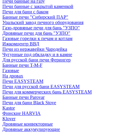
Печи банные на газу
Печи банные с закрытой каменкой
Печи для бани с баком
Банные печи "Сибирский ПАР"
Уральский завод печного оборудования
Газо-дровяные печи для бань "УЗПО"
Дровяные печи для бань "УЗПО"
Газовые горелки к печам и котлам
Ижкомцентр ВВД
Печи из нержавейки Чародейка
Чугунные под обкладку и в камне
Для русской бани печи Ферингер
Банные печи T-M-F
Газовые
На дровах
Печи EASYSTEAM
Печи для русской бани EASYSTEAM
Печи для коммерческих бань EASYSTEAM
Банные печи Parovar
Печи для бани Black Stove
Kastor
Финские HARVIA
Klover
Дровяные конвекторные
Дровяные аккумулирующие