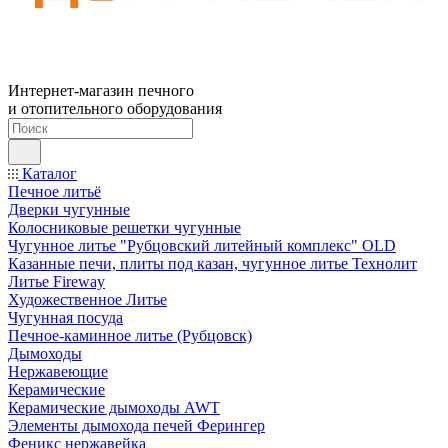
Интернет-магазин печного
и отопительного оборудования
Каталог
Печное литьё
Дверки чугунные
Колосниковые решетки чугунные
Чугунное литье "Рубцовский литейный комплекс" OLD
Казанные печи, плиты под казан, чугунное литье Технолит
Литье Fireway
Художественное Литье
Чугунная посуда
Печное-каминное литье (Рубцовск)
Дымоходы
Нержавеющие
Керамические
Керамические дымоходы AWT
Элементы дымохода печей Ферингер
Феникс нержавейка