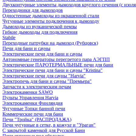
Двухконтурные элементы дымоходов круглого сечения (с изол
Переходники для дымоходов
Одностенные дымоходы из окрашенной стали
Чугунные элементы подключения к дымоходу
Дымоходы из вулканической пемзы
Гибкие дымоходы для подключения
Stabile
Переходные патрубки на дымоход (Рубцовск)
Печи для бани и сауны
Электрические печи для бани и сауны
Автономные генераторы перегретого пара АЭГПП
Электрические ПАРОТЕРМАЛЬНЫЕ печи для бани
Электрические печи для бани и сауны "Кristina"
Электрические печи для сауны "Harvia"
Электропечь для бани и сауны "Премьера"
Запчасти к электрическим печам
Электрокаменки SAWO
Пульты Управления Harvia
Электрокаменки Финляндия
Чугунные Топки банной печи
Коммерческие печи для бани
Печи "Тройка" (РАСПРОДАЖА)
Печи чугунные в сетке, в кожухе и "Ураган"
С закрытой каменкой для Русской Бани
Печи чугунные под обкладку