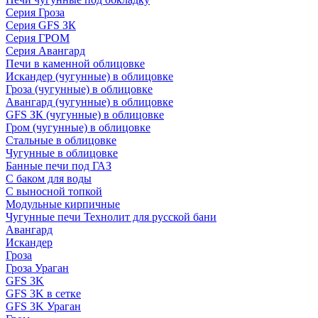
Серия Гроза
Серия GFS ЗК
Серия ГРОМ
Серия Авангард
Печи в каменной облицовке
Искандер (чугунные) в облицовке
Гроза (чугунные) в облицовке
Авангард (чугунные) в облицовке
GFS ЗК (чугунные) в облицовке
Гром (чугунные) в облицовке
Стальные в облицовке
Чугунные в облицовке
Банные печи под ГАЗ
С баком для воды
С выносной топкой
Модульные кирпичные
Чугунные печи Технолит для русской бани
Авангард
Искандер
Гроза
Гроза Ураган
GFS 3K
GFS 3K в сетке
GFS 3K Ураган