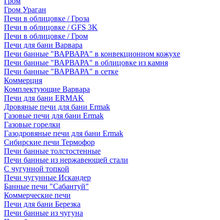
Гром
Гром Ураган
Печи в облицовке / Гроза
Печи в облицовке / GFS 3K
Печи в облицовке / Гром
Печи для бани Варвара
Печи банные "ВАРВАРА" в конвекционном кожухе
Печи банные "ВАРВАРА" в облицовке из камня
Печи банные "ВАРВАРА" в сетке
Коммерция
Комплектующие Варвара
Печи для бани ERMAK
Дровяные печи для бани Ermak
Газовые печи для бани Ermak
Газовые горелки
Газодровяные печи для бани Ermak
Сибирские печи Термофор
Печи банные толстостенные
Печи банные из нержавеющей стали
С чугунной топкой
Печи чугунные Искандер
Банные печи "Сабантуй"
Коммерческие печи
Печи для бани Березка
Печи банные из чугуна