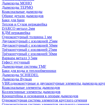
Дымоходы МОНО
Дымоходы ТЕРМО
Коаксиальные дымоходы
Общие детали дымоходов
Баки для бани
Теплов и Сухов нержавейка
DARCO металл 2мм
КДМ нержавейка
Одноконтурный толщина 1 мм
Двухконтурный с изоляцией 25мм
Двухконтурный с изоляцией 50мм
Трёхконтурный с изоляцией 25мм
Трёхконтурный с изоляцией 50мм
Варвара металл 3,5мм
Гефест чугунный
Дымоходные системы TMF
Баки для воды и теплообменники
Дымоходы SCHIEDEL
Дымоходы Вулкан
VBR:одноконтурные и двухконтурные элементы дымохода кру
Коаксиальные элементы дымоходов
Коллективные элементы дымоходов
Кронштейны и основания к опорам дымоходов
Одноконтурная система элементов круглого сечения
Одноконтурная система элементов овального сечения