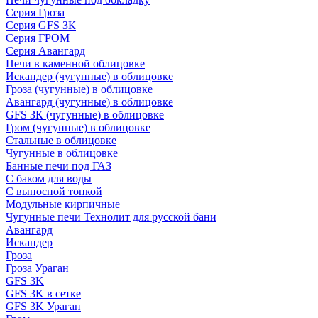
Серия Гроза
Серия GFS ЗК
Серия ГРОМ
Серия Авангард
Печи в каменной облицовке
Искандер (чугунные) в облицовке
Гроза (чугунные) в облицовке
Авангард (чугунные) в облицовке
GFS ЗК (чугунные) в облицовке
Гром (чугунные) в облицовке
Стальные в облицовке
Чугунные в облицовке
Банные печи под ГАЗ
С баком для воды
С выносной топкой
Модульные кирпичные
Чугунные печи Технолит для русской бани
Авангард
Искандер
Гроза
Гроза Ураган
GFS 3K
GFS 3K в сетке
GFS 3K Ураган