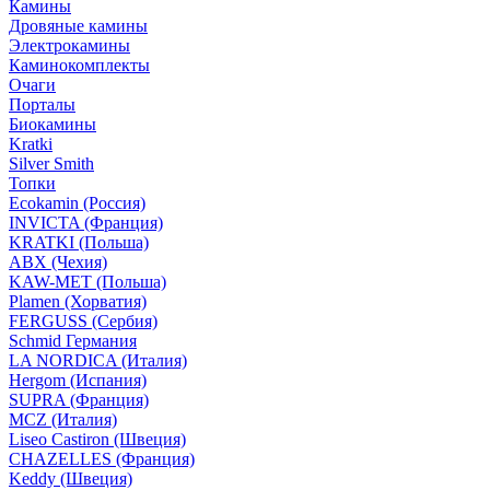
Камины
Дровяные камины
Электрокамины
Каминокомплекты
Очаги
Порталы
Биокамины
Kratki
Silver Smith
Топки
Ecokamin (Россия)
INVICTA (Франция)
KRATKI (Польша)
ABX (Чехия)
KAW-MET (Польша)
Plamen (Хорватия)
FERGUSS (Сербия)
Schmid Германия
LA NORDICA (Италия)
Hergom (Испания)
SUPRA (Франция)
MCZ (Италия)
Liseo Castiron (Швеция)
CHAZELLES (Франция)
Keddy (Швеция)