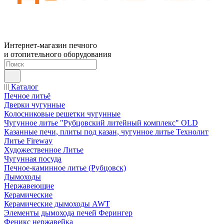
Интернет-магазин печного
и отопительного оборудования
Каталог
Печное литьё
Дверки чугунные
Колосниковые решетки чугунные
Чугунное литье "Рубцовский литейный комплекс" OLD
Казанные печи, плиты под казан, чугунное литье Технолит
Литье Fireway
Художественное Литье
Чугунная посуда
Печное-каминное литье (Рубцовск)
Дымоходы
Нержавеющие
Керамические
Керамические дымоходы AWT
Элементы дымохода печей Ферингер
Феникс нержавейка