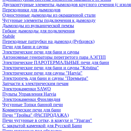
Двухконтурные элементы дымоходов круглого сечения (с изол
Переходники для дымоходов
Одностенные дымоходы из окрашенной стали
Чугунные элементы подключения к дымоходу
Дымоходы из вулканической пемзы
Гибкие дымоходы для подключения
Stabile
Переходные патрубки на дымоход (Рубцовск)
Печи для бани и сауны
Электрические печи для бани и сауны
Автономные генераторы перегретого пара АЭГПП
Электрические ПАРОТЕРМАЛЬНЫЕ печи для бани
Электрические печи для бани и сауны "Кristina"
Электрические печи для сауны "Harvia"
Электропечь для бани и сауны "Премьера"
Запчасти к электрическим печам
Электрокаменки SAWO
Пульты Управления Harvia
Электрокаменки Финляндия
Чугунные Топки банной печи
Коммерческие печи для бани
Печи "Тройка" (РАСПРОДАЖА)
Печи чугунные в сетке, в кожухе и "Ураган"
С закрытой каменкой для Русской Бани
Печи чугунные под обкладку