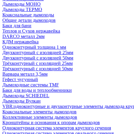
Дымоходы МОНО
Дымоходы ТЕРМО
Коаксиальные дымоходы
Общие детали дымоходов
Баки для бани
Теплов и Сухов нержавейка
DARCO металл 2мм
КДМ нержавейка
Одноконтурный толщина 1 мм
Двухконтурный с изоляцией 25мм
Двухконтурный с изоляцией 50мм
Трёхконтурный с изоляцией 25мм
Трёхконтурный с изоляцией 50мм
Варвара металл 3,5мм
Гефест чугунный
Дымоходные системы TMF
Баки для воды и теплообменники
Дымоходы SCHIEDEL
Дымоходы Вулкан
VBR:одноконтурные и двухконтурные элементы дымохода кру
Коаксиальные элементы дымоходов
Коллективные элементы дымоходов
Кронштейны и основания к опорам дымоходов
Одноконтурная система элементов круглого сечения
Одноконтурная система элементов овального сечения