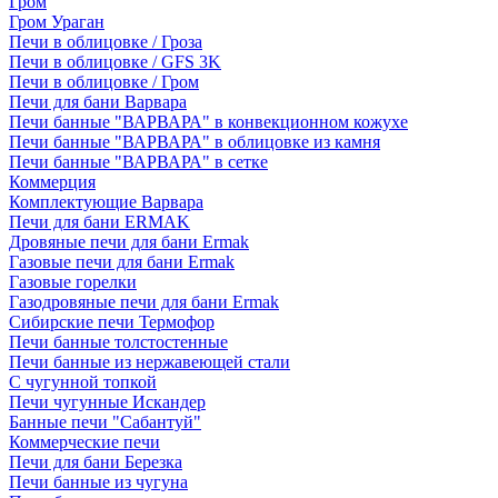
Гром
Гром Ураган
Печи в облицовке / Гроза
Печи в облицовке / GFS 3K
Печи в облицовке / Гром
Печи для бани Варвара
Печи банные "ВАРВАРА" в конвекционном кожухе
Печи банные "ВАРВАРА" в облицовке из камня
Печи банные "ВАРВАРА" в сетке
Коммерция
Комплектующие Варвара
Печи для бани ERMAK
Дровяные печи для бани Ermak
Газовые печи для бани Ermak
Газовые горелки
Газодровяные печи для бани Ermak
Сибирские печи Термофор
Печи банные толстостенные
Печи банные из нержавеющей стали
С чугунной топкой
Печи чугунные Искандер
Банные печи "Сабантуй"
Коммерческие печи
Печи для бани Березка
Печи банные из чугуна