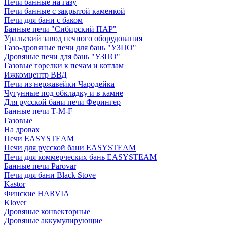
Печи банные на газу
Печи банные с закрытой каменкой
Печи для бани с баком
Банные печи "Сибирский ПАР"
Уральский завод печного оборудования
Газо-дровяные печи для бань "УЗПО"
Дровяные печи для бань "УЗПО"
Газовые горелки к печам и котлам
Ижкомцентр ВВД
Печи из нержавейки Чародейка
Чугунные под обкладку и в камне
Для русской бани печи Ферингер
Банные печи T-M-F
Газовые
На дровах
Печи EASYSTEAM
Печи для русской бани EASYSTEAM
Печи для коммерческих бань EASYSTEAM
Банные печи Parovar
Печи для бани Black Stove
Kastor
Финские HARVIA
Klover
Дровяные конвекторные
Дровяные аккумулирующие