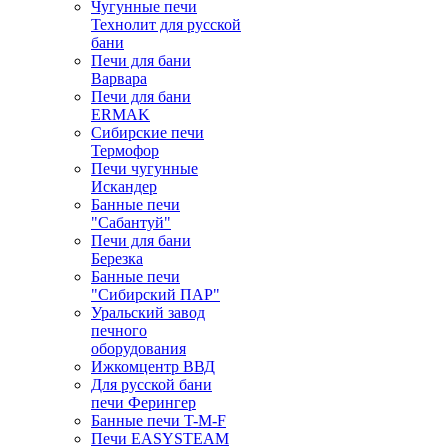
Чугунные печи
Технолит для русской
бани
Печи для бани
Варвара
Печи для бани
ERMAK
Сибирские печи
Термофор
Печи чугунные
Искандер
Банные печи
"Сабантуй"
Печи для бани
Березка
Банные печи
"Сибирский ПАР"
Уральский завод
печного
оборудования
Ижкомцентр ВВД
Для русской бани
печи Ферингер
Банные печи T-M-F
Печи EASYSTEAM