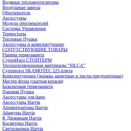
Водяные тепловентиляторы
Воздушные завесы
Обогреватели
Аксессуары
Модели обогревателей
Системы Управления
Термостаты
Тепловые Пушки
Аксессуары и комплектующие
СОПУТСТВУЮЩИЕ ТОВАРЫ
Flamma термозащита
СуперИзол СТОПТЕРМ
Теплоизоляционные материалы "SILCA"
Суперизол SKAMOTEC 225 плита
Комплектующие (экраны защитные и листы предтопочные)
Мастер флэш (скатная кровля)
Базальтовая термозащита
Паровая Пушка
Аксессуары для бани
Аксессуары Harvia
Ароматизаторы Harvia
Абажуры Harvia
К Дровяным Harvia
Косметика Harvia
Светильники Harvia