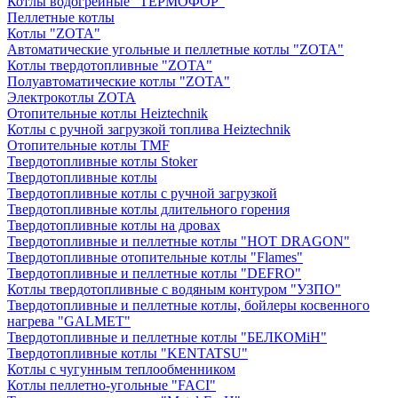
Котлы водогрейные "ТЕРМОФОР"
Пеллетные котлы
Котлы "ZOTA"
Автоматические угольные и пеллетные котлы "ZOTA"
Котлы твердотопливные "ZOTA"
Полуавтоматические котлы "ZOTA"
Электрокотлы ZOTA
Отопительные котлы Heiztechnik
Котлы с ручной загрузкой топлива Heiztechnik
Отопительные котлы TMF
Твердотопливные котлы Stoker
Твердотопливные котлы
Твердотопливные котлы с ручной загрузкой
Твердотопливные котлы длительного горения
Твердотопливные котлы на дровах
Твердотопливные и пеллетные котлы "HOT DRAGON"
Твердотопливные отопительные котлы "Flames"
Твердотопливные и пеллетные котлы "DEFRO"
Котлы твердотопливные с водяным контуром "УЗПО"
Твердотопливные и пеллетные котлы, бойлеры косвенного
нагрева "GALMET"
Твердотопливные и пеллетные котлы "БЕЛКОМiН"
Твердотопливные котлы "KENTATSU"
Котлы с чугунным теплообменником
Котлы пеллетно-угольные "FACI"