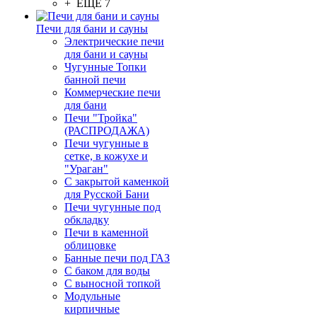
+ ЕЩЕ 7
Печи для бани и сауны
Электрические печи
для бани и сауны
Чугунные Топки
банной печи
Коммерческие печи
для бани
Печи "Тройка"
(РАСПРОДАЖА)
Печи чугунные в
сетке, в кожухе и
"Ураган"
С закрытой каменкой
для Русской Бани
Печи чугунные под
обкладку
Печи в каменной
облицовке
Банные печи под ГАЗ
С баком для воды
С выносной топкой
Модульные
кирпичные