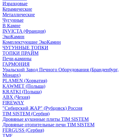
Изразцовые
Керамические
Металлические
Чугунные
В Камне
INVICTA (Франция)
ЭкоКамин
Комплектующие ЭкоКамин
ЧУГУННЫЕ ТОПКИ
ТОПКИ ПРАЙМ
Печи-камины
ГАРМОНИЯ
Уральский Завод Печного Оборудования (Бранденбург,
Монарх)
PLAMEN (Хорватия)
KAWMET (Польша)
KRATKI (Польша)
ABX (Чехия)
FIREWAY
"Сибирский ЖАР" (Рубцовск) Россия
TIM SISTEM (Сербия)
Дровяные кухонные плиты TIM SISTEM
Дровяные отопительные печи TIM SISTEM
FERGUSS (Сербия)
TMF