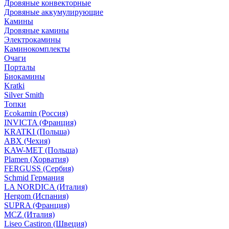
Дровяные конвекторные
Дровяные аккумулирующие
Камины
Дровяные камины
Электрокамины
Каминокомплекты
Очаги
Порталы
Биокамины
Kratki
Silver Smith
Топки
Ecokamin (Россия)
INVICTA (Франция)
KRATKI (Польша)
ABX (Чехия)
KAW-MET (Польша)
Plamen (Хорватия)
FERGUSS (Сербия)
Schmid Германия
LA NORDICA (Италия)
Hergom (Испания)
SUPRA (Франция)
MCZ (Италия)
Liseo Castiron (Швеция)