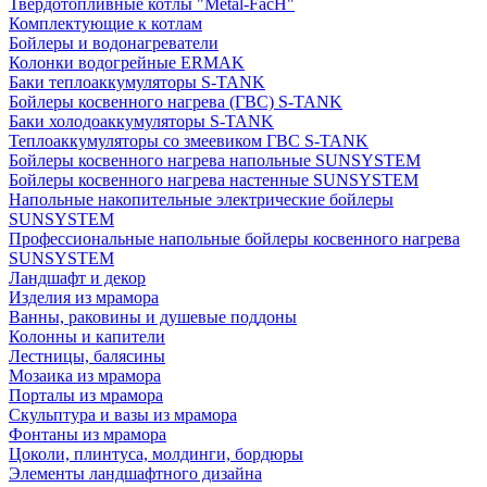
Твердотопливные котлы "Metal-FacH"
Комплектующие к котлам
Бойлеры и водонагреватели
Колонки водогрейные ERMAK
Баки теплоаккумуляторы S-TANK
Бойлеры косвенного нагрева (ГВС) S-TANK
Баки холодоаккумуляторы S-TANK
Теплоаккумуляторы со змеевиком ГВС S-TANK
Бойлеры косвенного нагрева напольные SUNSYSTEM
Бойлеры косвенного нагрева настенные SUNSYSTEM
Напольные накопительные электрические бойлеры
SUNSYSTEM
Профессиональные напольные бойлеры косвенного нагрева
SUNSYSTEM
Ландшафт и декор
Изделия из мрамора
Ванны, раковины и душевые поддоны
Колонны и капители
Лестницы, балясины
Мозаика из мрамора
Порталы из мрамора
Скульптура и вазы из мрамора
Фонтаны из мрамора
Цоколи, плинтуса, молдинги, бордюры
Элементы ландшафтного дизайна