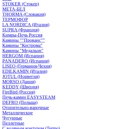
STOKER (Стокер)
МЕТА-БЕЛ
THORMA (Словакия)
ТЕРМОФОР
LA NORDICA (Италия)
SUPRA (Франция)
Кимры-Печь Россия
Камины ""Прованс""
Камины "Кострома"
Камины "Медальон"
HERGOM (Испания)
PANADERO (Испания)
LISEO (Германия-Чехия)
EDILKAMIN (Италия)
JOTUL (Норвегия)
MORSO (Дания)
KEDDY (Швеция)
FireBird (Россия)
Печь-камин EASYSTEAM
DEFRO (Польша)
Отопительно-варочные
Металлические
Чугунные
Пеллетные
С водяным контуром (Termo)