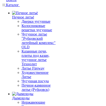
Каталог
Печное литьё
Дверки чугунные
Колосниковые
решетки чугунные
Чугунное литье
"Рубцовский
литейный комплекс"
OLD
Казанные печи,
плиты под казан,
чугунное литье
Технолит
Литье Fireway
Художественное
Литье
Чугунная посуда
Печное-каминное
литье (Рубцовск)
Дымоходы
Нержавеющие