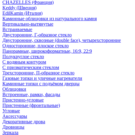
CHAZELLES (Франция)
Keddy (Швеция)
EdilKamin (Италия)
Каминные облицовки из натурального камня
Вертикально-вытянутые
Встраиваемые
Двусторонние, Г-образное стекло
Двусторонние, сквозные (double face), четырехсторонние
Односторонние, плоское стекло
Панорамные, широкоформатные, 16:9, 22:9
Полукруглое стекло
С водяным контуром
С призматическим стеклом
Трехсторонние, П-образное стекло
Газовые топки и уличные нагреватели
Каминные топки с подъёмом дверцы
Облицовки
Встроенные, рамки, фасады
Пристенно-угловые
Пристенные (фронтальные)
Угловые
Аксессуары
Декоративные дрова
Дровницы
Зеркала