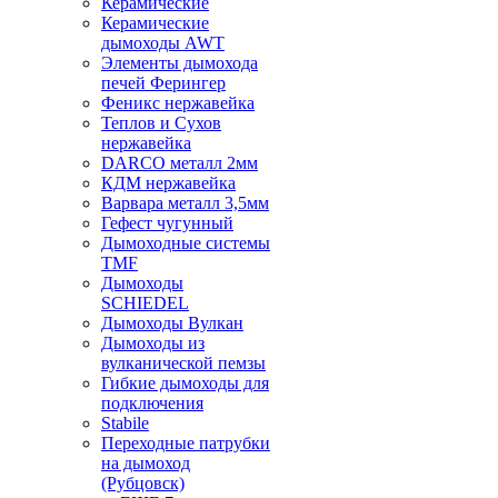
Керамические
Керамические
дымоходы AWT
Элементы дымохода
печей Ферингер
Феникс нержавейка
Теплов и Сухов
нержавейка
DARCO металл 2мм
КДМ нержавейка
Варвара металл 3,5мм
Гефест чугунный
Дымоходные системы
TMF
Дымоходы
SCHIEDEL
Дымоходы Вулкан
Дымоходы из
вулканической пемзы
Гибкие дымоходы для
подключения
Stabile
Переходные патрубки
на дымоход
(Рубцовск)