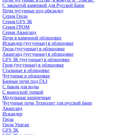
С закрытой каменкой для Русской Бани
Печи чугунные под обкладку
Серия Гроза
Серия GFS ЗК
Серия ГРОМ
Серия Авангард
Печи в каменной облицовке
Искандер (чугунные) в облицовке
Гроза (чугунные) в облицовке
Авангард (чугунные) в облицовке
GFS ЗК (чугунные) в облицовке
Гром (чугунные) в облицовке
Стальные в облицовке
Чугунные в облицовке
Банные печи под ГАЗ
С баком для воды
С выносной топкой
Модульные кирпичные
Чугунные печи Технолит для русской бани
Авангард
Искандер
Гроза
Гроза Ураган
GFS 3K