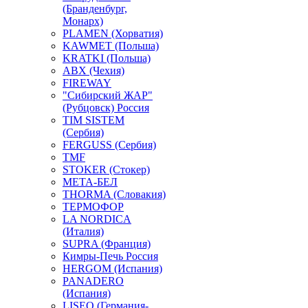
(Бранденбург,
Монарх)
PLAMEN (Хорватия)
KAWMET (Польша)
KRATKI (Польша)
ABX (Чехия)
FIREWAY
"Сибирский ЖАР"
(Рубцовск) Россия
TIM SISTEM
(Сербия)
FERGUSS (Сербия)
TMF
STOKER (Стокер)
МЕТА-БЕЛ
THORMA (Словакия)
ТЕРМОФОР
LA NORDICA
(Италия)
SUPRA (Франция)
Кимры-Печь Россия
HERGOM (Испания)
PANADERO
(Испания)
LISEO (Германия-