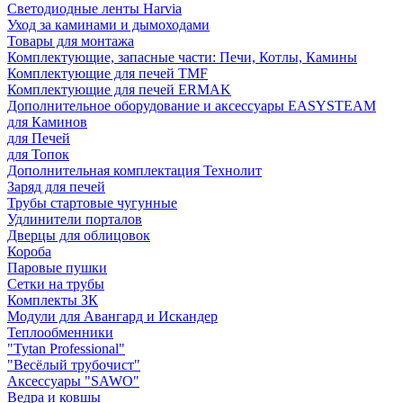
Светодиодные ленты Harvia
Уход за каминами и дымоходами
Товары для монтажа
Комплектующие, запасные части: Печи, Котлы, Камины
Комплектующие для печей TMF
Комплектующие для печей ERMAK
Дополнительное оборудование и аксессуары EASYSTEAM
для Каминов
для Печей
для Топок
Дополнительная комплектация Технолит
Заряд для печей
Трубы стартовые чугунные
Удлинители порталов
Дверцы для облицовок
Короба
Паровые пушки
Сетки на трубы
Комплекты ЗК
Модули для Авангард и Искандер
Теплообменники
"Tytan Professional"
"Весёлый трубочист"
Аксессуары "SAWO"
Ведра и ковшы