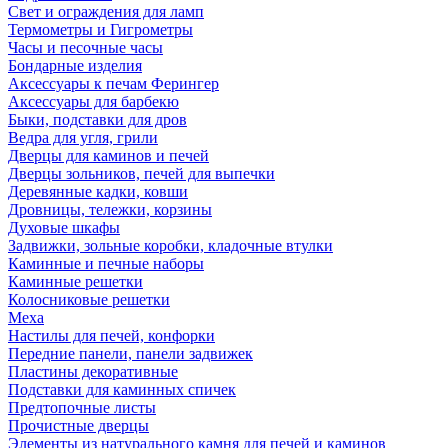
Свет и ограждения для ламп
Термометры и Гигрометры
Часы и песочные часы
Бондарные изделия
Аксессуары к печам Ферингер
Аксессуары для барбекю
Быки, подставки для дров
Ведра для угля, грили
Дверцы для каминов и печей
Дверцы зольников, печей для выпечки
Деревянные кадки, ковши
Дровницы, тележки, корзины
Духовые шкафы
Задвижки, зольные коробки, кладочные втулки
Каминные и печные наборы
Каминные решетки
Колосниковые решетки
Меха
Настилы для печей, конфорки
Передние панели, панели задвижек
Пластины декоративные
Подставки для каминных спичек
Предтопочные листы
Прочистные дверцы
Элементы из натурального камня для печей и каминов