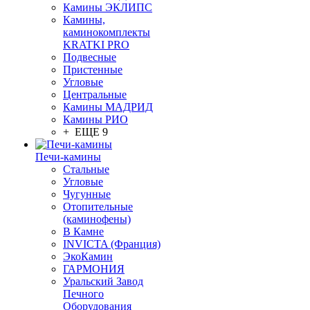
Камины ЭКЛИПС
Камины,
каминокомплекты
KRATKI PRO
Подвесные
Пристенные
Угловые
Центральные
Камины МАДРИД
Камины РИО
+ ЕЩЕ 9
Печи-камины
Стальные
Угловые
Чугунные
Отопительные
(каминофены)
В Камне
INVICTA (Франция)
ЭкоКамин
ГАРМОНИЯ
Уральский Завод
Печного
Оборудования