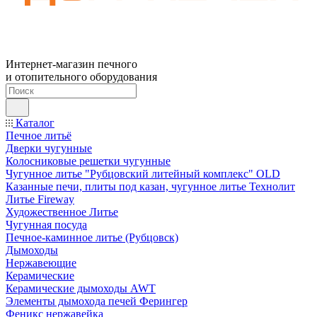
Интернет-магазин печного
и отопительного оборудования
Каталог
Печное литьё
Дверки чугунные
Колосниковые решетки чугунные
Чугунное литье "Рубцовский литейный комплекс" OLD
Казанные печи, плиты под казан, чугунное литье Технолит
Литье Fireway
Художественное Литье
Чугунная посуда
Печное-каминное литье (Рубцовск)
Дымоходы
Нержавеющие
Керамические
Керамические дымоходы AWT
Элементы дымохода печей Ферингер
Феникс нержавейка