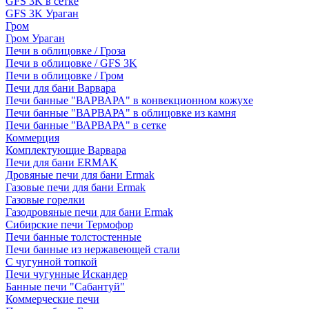
GFS 3K в сетке
GFS 3K Ураган
Гром
Гром Ураган
Печи в облицовке / Гроза
Печи в облицовке / GFS 3K
Печи в облицовке / Гром
Печи для бани Варвара
Печи банные "ВАРВАРА" в конвекционном кожухе
Печи банные "ВАРВАРА" в облицовке из камня
Печи банные "ВАРВАРА" в сетке
Коммерция
Комплектующие Варвара
Печи для бани ERMAK
Дровяные печи для бани Ermak
Газовые печи для бани Ermak
Газовые горелки
Газодровяные печи для бани Ermak
Сибирские печи Термофор
Печи банные толстостенные
Печи банные из нержавеющей стали
С чугунной топкой
Печи чугунные Искандер
Банные печи "Сабантуй"
Коммерческие печи