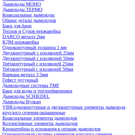
Дымоходы МОНО
Дымоходы ТЕРМО
Коаксиальные дымоходы
Общие детали дымоходов
Баки для бани
Теплов и Сухов нержавейка
DARCO металл 2мм
КДМ нержавейка
Одноконтурный толщина 1 мм
Двухконтурный с изоляцией 25мм
Двухконтурный с изоляцией 50мм
Трёхконтурный с изоляцией 25мм
Трёхконтурный с изоляцией 50мм
Варвара металл 3,5мм
Гефест чугунный
Дымоходные системы TMF
Баки для воды и теплообменники
Дымоходы SCHIEDEL
Дымоходы Вулкан
VBR:одноконтурные и двухконтурные элементы дымохода
круглого сечения окрашенные
Коаксиальные элементы дымоходов
Коллективные элементы дымоходов
Кронштейны и основания к опорам дымоходов
Одноконтурная система элементов круглого сечения