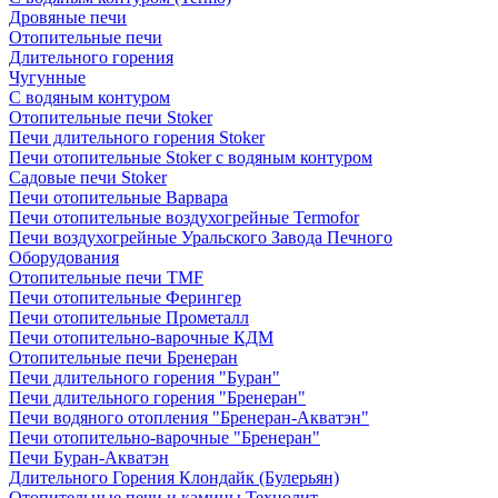
Дровяные печи
Отопительные печи
Длительного горения
Чугунные
C водяным контуром
Отопительные печи Stoker
Печи длительного горения Stoker
Печи отопительные Stoker с водяным контуром
Садовые печи Stoker
Печи отопительные Варвара
Печи отопительные воздухогрейные Termofor
Печи воздухогрейные Уральского Завода Печного
Оборудования
Отопительные печи TMF
Печи отопительные Ферингер
Печи отопительные Прометалл
Печи отопительно-варочные КДМ
Отопительные печи Бренеран
Печи длительного горения "Буран"
Печи длительного горения "Бренеран"
Печи водяного отопления "Бренеран-Акватэн"
Печи отопительно-варочные "Бренеран"
Печи Буран-Акватэн
Длительного Горения Клондайк (Булерьян)
Отопительные печи и камины Технолит