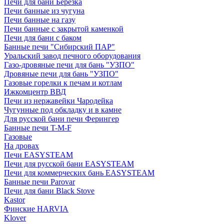
Печи для бани Березка
Печи банные из чугуна
Печи банные на газу
Печи банные с закрытой каменкой
Печи для бани с баком
Банные печи "Сибирский ПАР"
Уральский завод печного оборудования
Газо-дровяные печи для бань "УЗПО"
Дровяные печи для бань "УЗПО"
Газовые горелки к печам и котлам
Ижкомцентр ВВД
Печи из нержавейки Чародейка
Чугунные под обкладку и в камне
Для русской бани печи Ферингер
Банные печи T-M-F
Газовые
На дровах
Печи EASYSTEAM
Печи для русской бани EASYSTEAM
Печи для коммерческих бань EASYSTEAM
Банные печи Parovar
Печи для бани Black Stove
Kastor
Финские HARVIA
Klover