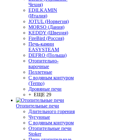
Чехия)
EDILKAMIN
(Италия)
JOTUL (Норвегия)
MORSO (Дания)
KEDDY (Швеция)
FireBird (Россия)
Печь-камин
EASYSTEAM
DEFRO (Польша)
Отопительно-
варочные
Пеллетные
С водяным контуром
(Termo)
Дровяные печи
+ ЕЩЕ 29
Отопительные печи
Длительного горения
Чугунные
C водяным контуром
Отопительные печи
Stoker
Печи отопительные