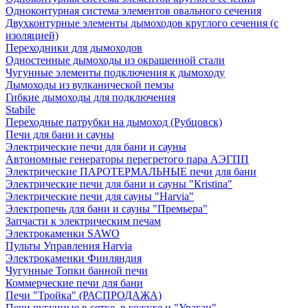
Одноконтурная система элементов овального сечения
Двухконтурные элементы дымоходов круглого сечения (с
изоляцией)
Переходники для дымоходов
Одностенные дымоходы из окрашенной стали
Чугунные элементы подключения к дымоходу
Дымоходы из вулканической пемзы
Гибкие дымоходы для подключения
Stabile
Переходные патрубки на дымоход (Рубцовск)
Печи для бани и сауны
Электрические печи для бани и сауны
Автономные генераторы перегретого пара АЭГПП
Электрические ПАРОТЕРМАЛЬНЫЕ печи для бани
Электрические печи для бани и сауны "Кristina"
Электрические печи для сауны "Harvia"
Электропечь для бани и сауны "Премьера"
Запчасти к электрическим печам
Электрокаменки SAWO
Пульты Управления Harvia
Электрокаменки Финляндия
Чугунные Топки банной печи
Коммерческие печи для бани
Печи "Тройка" (РАСПРОДАЖА)
Печи чугунные в сетке, в кожухе и "Ураган"