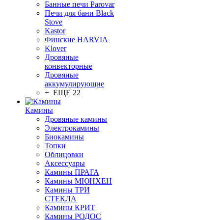
Банные печи Parovar
Печи для бани Black
Stove
Kastor
Финские HARVIA
Klover
Дровяные
конвекторные
Дровяные
аккумулирующие
+ ЕЩЕ 22
Камины
Дровяные камины
Электрокамины
Биокамины
Топки
Облицовки
Аксессуары
Камины ПРАГА
Камины МЮНХЕН
Камины ТРИ
СТЕКЛА
Камины КРИТ
Камины РОДОС