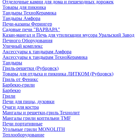
Отделочные камни для дома и пешеходных дорожек
Товары для пикника
Тандыры ТехноКерамика
Тандыры Амфора
Печи-казаны Ферингер
Садовые печи "ВАРВАРА"
Казан-мангал и Печь для утилизации мусора Уральский Завод
Печного Оборудования
Уличный комплекс
Аксессуары к тандырам Амфора
Аксессуары к тандырам ТехноКерамика
Тандыры
Гриль-решетки (Рубцовск)
Товары для отдыха и пикника ЛИТКОМ (Рубцовск)
Гриль от Феникс
Барбекю-грили
Барбекю
Грили
Печи для пицы, духовки
Очаги для костра
Мангалы и решетки-гриль Технолит
Мангалы грили коптильни TMF
Печи портативные
Угольные грили MONOLITH
Теплооборудование