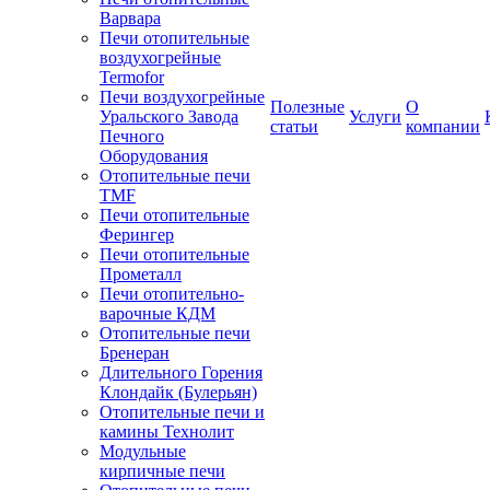
Варвара
Печи отопительные
воздухогрейные
Termofor
Печи воздухогрейные
Полезные
О
Уральского Завода
Услуги
статьи
компании
Печного
Оборудования
Отопительные печи
TMF
Печи отопительные
Ферингер
Печи отопительные
Прометалл
Печи отопительно-
варочные КДМ
Отопительные печи
Бренеран
Длительного Горения
Клондайк (Булерьян)
Отопительные печи и
камины Технолит
Модульные
кирпичные печи