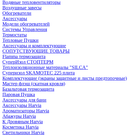
Водяные тепловентиляторы
Воздушные завесы
Обогреватели
Аксессуары
Модели обогревателей
Системы Управления
Термостаты
Тепловые Пушки
Аксессуары и комплектующие
СОПУТСТВУЮЩИЕ ТОВАРЫ
Flamma термозащита
СуперИзол СТОПТЕРМ
Теплоизоляционные материалы "SILCA"
Суперизол SKAMOTEC 225 плита
Комплектующие (экраны защитные и листы предтопочные)
Мастер флэш (скатная кровля)
Базальтовая термозащита
Паровая Пушка
Аксессуары для бани
Аксессуары Harvia
Ароматизаторы Harvia
Абажуры Harvia
К Дровяным Harvia
Косметика Harvia
Светильники Harvia