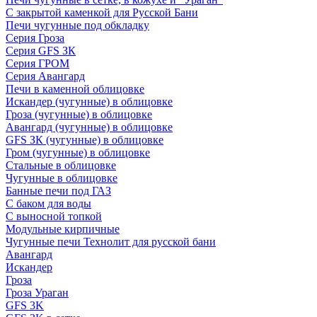
С закрытой каменкой для Русской Бани
Печи чугунные под обкладку
Серия Гроза
Серия GFS ЗК
Серия ГРОМ
Серия Авангард
Печи в каменной облицовке
Искандер (чугунные) в облицовке
Гроза (чугунные) в облицовке
Авангард (чугунные) в облицовке
GFS ЗК (чугунные) в облицовке
Гром (чугунные) в облицовке
Стальные в облицовке
Чугунные в облицовке
Банные печи под ГАЗ
С баком для воды
С выносной топкой
Модульные кирпичные
Чугунные печи Технолит для русской бани
Авангард
Искандер
Гроза
Гроза Ураган
GFS 3K