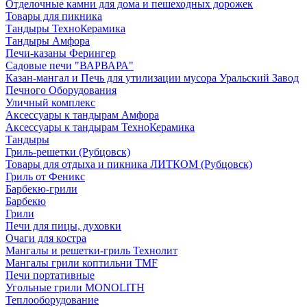
Отделочные камни для дома и пешеходных дорожек
Товары для пикника
Тандыры ТехноКерамика
Тандыры Амфора
Печи-казаны Ферингер
Садовые печи "ВАРВАРА"
Казан-мангал и Печь для утилизации мусора Уральский Завод
Печного Оборудования
Уличный комплекс
Аксессуары к тандырам Амфора
Аксессуары к тандырам ТехноКерамика
Тандыры
Гриль-решетки (Рубцовск)
Товары для отдыха и пикника ЛИТКОМ (Рубцовск)
Гриль от Феникс
Барбекю-грили
Барбекю
Грили
Печи для пицы, духовки
Очаги для костра
Мангалы и решетки-гриль Технолит
Мангалы грили коптильни TMF
Печи портативные
Угольные грили MONOLITH
Теплооборудование