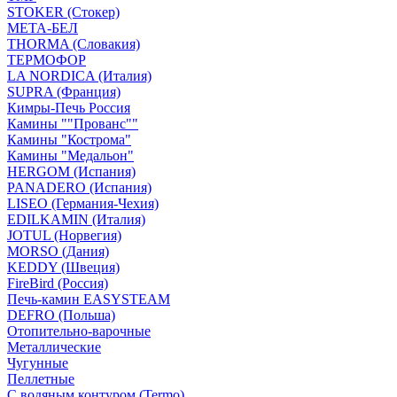
STOKER (Стокер)
МЕТА-БЕЛ
THORMA (Словакия)
ТЕРМОФОР
LA NORDICA (Италия)
SUPRA (Франция)
Кимры-Печь Россия
Камины ""Прованс""
Камины "Кострома"
Камины "Медальон"
HERGOM (Испания)
PANADERO (Испания)
LISEO (Германия-Чехия)
EDILKAMIN (Италия)
JOTUL (Норвегия)
MORSO (Дания)
KEDDY (Швеция)
FireBird (Россия)
Печь-камин EASYSTEAM
DEFRO (Польша)
Отопительно-варочные
Металлические
Чугунные
Пеллетные
С водяным контуром (Termo)