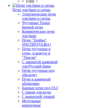
+ ЕЩЕ 7
Печи для бани и сауны
Электрические печи
для бани и сауны
Чугунные Топки
банной печи
Коммерческие печи
для бани
Печи "Тройка"
(РАСПРОДАЖА)
Печи чугунные в
сетке, в кожухе и
"Ураган"
С закрытой каменкой
для Русской Бани
Печи чугунные под
обкладку
Печи в каменной
облицовке
Банные печи под ГАЗ
С баком для воды
С выносной топкой
Модульные
кирпичные