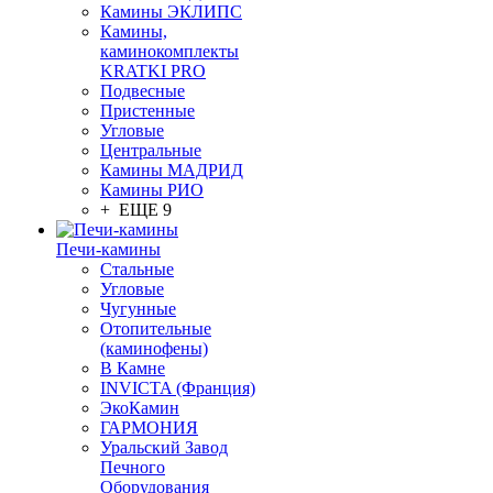
Камины ЭКЛИПС
Камины,
каминокомплекты
KRATKI PRO
Подвесные
Пристенные
Угловые
Центральные
Камины МАДРИД
Камины РИО
+ ЕЩЕ 9
Печи-камины
Стальные
Угловые
Чугунные
Отопительные
(каминофены)
В Камне
INVICTA (Франция)
ЭкоКамин
ГАРМОНИЯ
Уральский Завод
Печного
Оборудования