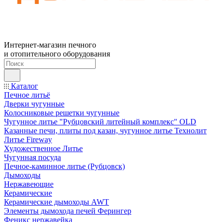
Интернет-магазин печного
и отопительного оборудования
Каталог
Печное литьё
Дверки чугунные
Колосниковые решетки чугунные
Чугунное литье "Рубцовский литейный комплекс" OLD
Казанные печи, плиты под казан, чугунное литье Технолит
Литье Fireway
Художественное Литье
Чугунная посуда
Печное-каминное литье (Рубцовск)
Дымоходы
Нержавеющие
Керамические
Керамические дымоходы AWT
Элементы дымохода печей Ферингер
Феникс нержавейка