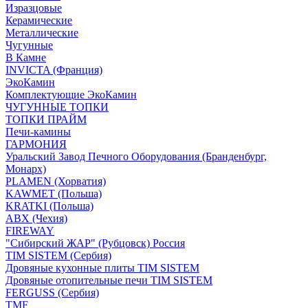
Изразцовые
Керамические
Металлические
Чугунные
В Камне
INVICTA (Франция)
ЭкоКамин
Комплектующие ЭкоКамин
ЧУГУННЫЕ ТОПКИ
ТОПКИ ПРАЙМ
Печи-камины
ГАРМОНИЯ
Уральский Завод Печного Оборудования (Бранденбург,
Монарх)
PLAMEN (Хорватия)
KAWMET (Польша)
KRATKI (Польша)
ABX (Чехия)
FIREWAY
"Сибирский ЖАР" (Рубцовск) Россия
TIM SISTEM (Сербия)
Дровяные кухонные плиты TIM SISTEM
Дровяные отопительные печи TIM SISTEM
FERGUSS (Сербия)
TMF