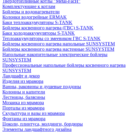
Твердотопливные котлы "Metal-FacH"
Комплектующие к котлам
Бойлеры и водонагреватели
Колонки водогрейные ERMAK
Баки теплоаккумуляторы S-TANK
Бойлеры косвенного нагрева (ГВС) S-TANK
Баки холодоаккумуляторы S-TANK
Теплоаккумуляторы со змеевиком ГВС S-TANK
Бойлеры косвенного нагрева напольные SUNSYSTEM
Бойлеры косвенного нагрева настенные SUNSYSTEM
Напольные накопительные электрические бойлеры
SUNSYSTEM
Профессиональные напольные бойлеры косвенного нагрева
SUNSYSTEM
Ландшафт и декор
Изделия из мрамора
Ванны, раковины и душевые поддоны
Колонны и капители
Лестницы, балясины
Мозаика из мрамора
Порталы из мрамора
Скульптура и вазы из мрамора
Фонтаны из мрамора
Цоколи, плинтуса, молдинги, бордюры
Элементы ландшафтного дизайна