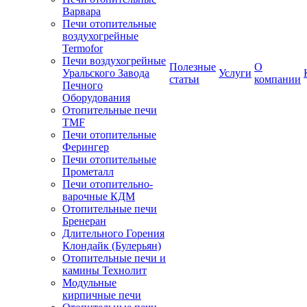
Варвара
Печи отопительные
воздухогрейные
Termofor
Печи воздухогрейные
Полезные
О
Уральского Завода
Услуги
статьи
компании
Печного
Оборудования
Отопительные печи
TMF
Печи отопительные
Ферингер
Печи отопительные
Прометалл
Печи отопительно-
варочные КДМ
Отопительные печи
Бренеран
Длительного Горения
Клондайк (Булерьян)
Отопительные печи и
камины Технолит
Модульные
кирпичные печи