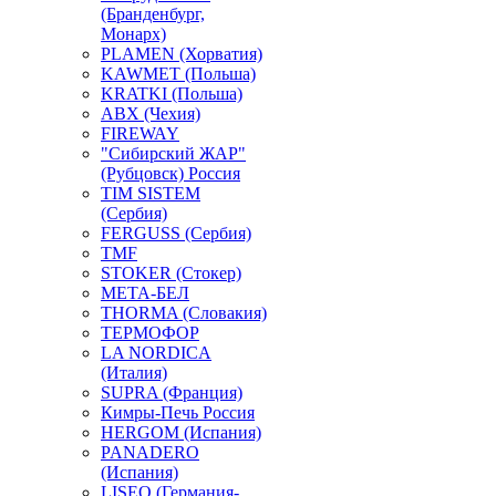
(Бранденбург,
Монарх)
PLAMEN (Хорватия)
KAWMET (Польша)
KRATKI (Польша)
ABX (Чехия)
FIREWAY
"Сибирский ЖАР"
(Рубцовск) Россия
TIM SISTEM
(Сербия)
FERGUSS (Сербия)
TMF
STOKER (Стокер)
МЕТА-БЕЛ
THORMA (Словакия)
ТЕРМОФОР
LA NORDICA
(Италия)
SUPRA (Франция)
Кимры-Печь Россия
HERGOM (Испания)
PANADERO
(Испания)
LISEO (Германия-