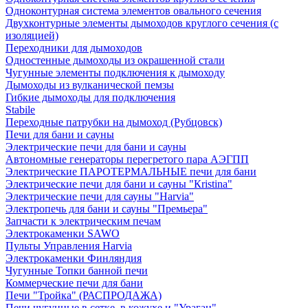
Одноконтурная система элементов овального сечения
Двухконтурные элементы дымоходов круглого сечения (с
изоляцией)
Переходники для дымоходов
Одностенные дымоходы из окрашенной стали
Чугунные элементы подключения к дымоходу
Дымоходы из вулканической пемзы
Гибкие дымоходы для подключения
Stabile
Переходные патрубки на дымоход (Рубцовск)
Печи для бани и сауны
Электрические печи для бани и сауны
Автономные генераторы перегретого пара АЭГПП
Электрические ПАРОТЕРМАЛЬНЫЕ печи для бани
Электрические печи для бани и сауны "Кristina"
Электрические печи для сауны "Harvia"
Электропечь для бани и сауны "Премьера"
Запчасти к электрическим печам
Электрокаменки SAWO
Пульты Управления Harvia
Электрокаменки Финляндия
Чугунные Топки банной печи
Коммерческие печи для бани
Печи "Тройка" (РАСПРОДАЖА)
Печи чугунные в сетке, в кожухе и "Ураган"