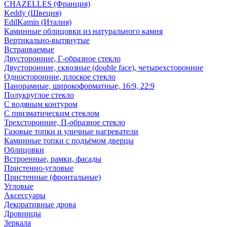
CHAZELLES (Франция)
Keddy (Швеция)
EdilKamin (Италия)
Каминные облицовки из натурального камня
Вертикально-вытянутые
Встраиваемые
Двусторонние, Г-образное стекло
Двусторонние, сквозные (double face), четырехсторонние
Односторонние, плоское стекло
Панорамные, широкоформатные, 16:9, 22:9
Полукруглое стекло
С водяным контуром
С призматическим стеклом
Трехсторонние, П-образное стекло
Газовые топки и уличные нагреватели
Каминные топки с подъёмом дверцы
Облицовки
Встроенные, рамки, фасады
Пристенно-угловые
Пристенные (фронтальные)
Угловые
Аксессуары
Декоративные дрова
Дровницы
Зеркала