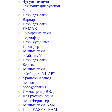
Чугунные печи
Технолит для русской
бани
Печи для бани
Варвара
Печи для бани
ERMAK
Сибирские печи
Термофор
Печи чугунные
Искандер
Банные печи
"Сабантуй"
Печи для бани
Березка
Банные печи
"Сибирский ПАР"
Уральский завод
печного
оборудования
Ижкомцентр ВВД
Для русской бани
печи Ферингер
Банные печи T-M-F
Печи EASYSTEAM