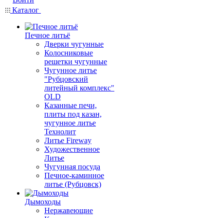
Каталог
Печное литьё
Дверки чугунные
Колосниковые
решетки чугунные
Чугунное литье
"Рубцовский
литейный комплекс"
OLD
Казанные печи,
плиты под казан,
чугунное литье
Технолит
Литье Fireway
Художественное
Литье
Чугунная посуда
Печное-каминное
литье (Рубцовск)
Дымоходы
Нержавеющие