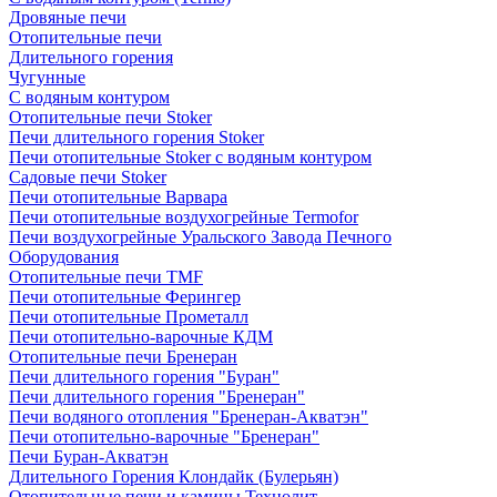
Дровяные печи
Отопительные печи
Длительного горения
Чугунные
C водяным контуром
Отопительные печи Stoker
Печи длительного горения Stoker
Печи отопительные Stoker с водяным контуром
Садовые печи Stoker
Печи отопительные Варвара
Печи отопительные воздухогрейные Termofor
Печи воздухогрейные Уральского Завода Печного
Оборудования
Отопительные печи TMF
Печи отопительные Ферингер
Печи отопительные Прометалл
Печи отопительно-варочные КДМ
Отопительные печи Бренеран
Печи длительного горения "Буран"
Печи длительного горения "Бренеран"
Печи водяного отопления "Бренеран-Акватэн"
Печи отопительно-варочные "Бренеран"
Печи Буран-Акватэн
Длительного Горения Клондайк (Булерьян)
Отопительные печи и камины Технолит