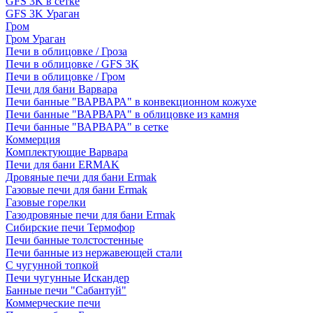
GFS 3K в сетке
GFS 3K Ураган
Гром
Гром Ураган
Печи в облицовке / Гроза
Печи в облицовке / GFS 3K
Печи в облицовке / Гром
Печи для бани Варвара
Печи банные "ВАРВАРА" в конвекционном кожухе
Печи банные "ВАРВАРА" в облицовке из камня
Печи банные "ВАРВАРА" в сетке
Коммерция
Комплектующие Варвара
Печи для бани ERMAK
Дровяные печи для бани Ermak
Газовые печи для бани Ermak
Газовые горелки
Газодровяные печи для бани Ermak
Сибирские печи Термофор
Печи банные толстостенные
Печи банные из нержавеющей стали
С чугунной топкой
Печи чугунные Искандер
Банные печи "Сабантуй"
Коммерческие печи