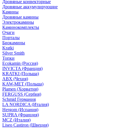
Дровяные конвекторные
Дровяные аккумулирующие
Камины
Дровяные камины
Электрокамины
Каминокомплекты
Очаги
Порталы
Биокамины
Kratki
Silver Smith
Топки
Ecokamin (Россия)
INVICTA (Франция)
KRATKI (Польша)
ABX (Чехия)
KAW-MET (Польша)
Plamen (Хорватия)
FERGUSS (Сербия)
Schmid Германия
LA NORDICA (Италия)
Hergom (Испания)
SUPRA (Франция)
MCZ (Италия)
Liseo Castiron (Швеция)