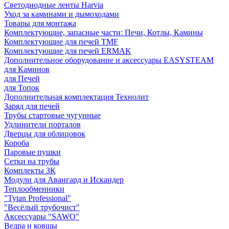
Светодиодные ленты Harvia
Уход за каминами и дымоходами
Товары для монтажа
Комплектующие, запасные части: Печи, Котлы, Камины
Комплектующие для печей TMF
Комплектующие для печей ERMAK
Дополнительное оборудование и аксессуары EASYSTEAM
для Каминов
для Печей
для Топок
Дополнительная комплектация Технолит
Заряд для печей
Трубы стартовые чугунные
Удлинители порталов
Дверцы для облицовок
Короба
Паровые пушки
Сетки на трубы
Комплекты ЗК
Модули для Авангард и Искандер
Теплообменники
"Tytan Professional"
"Весёлый трубочист"
Аксессуары "SAWO"
Ведра и ковшы