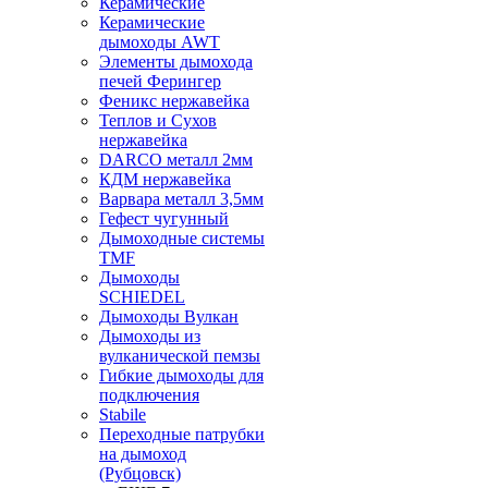
Керамические
Керамические
дымоходы AWT
Элементы дымохода
печей Ферингер
Феникс нержавейка
Теплов и Сухов
нержавейка
DARCO металл 2мм
КДМ нержавейка
Варвара металл 3,5мм
Гефест чугунный
Дымоходные системы
TMF
Дымоходы
SCHIEDEL
Дымоходы Вулкан
Дымоходы из
вулканической пемзы
Гибкие дымоходы для
подключения
Stabile
Переходные патрубки
на дымоход
(Рубцовск)