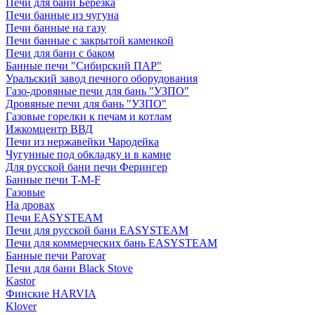
Печи для бани Березка
Печи банные из чугуна
Печи банные на газу
Печи банные с закрытой каменкой
Печи для бани с баком
Банные печи "Сибирский ПАР"
Уральский завод печного оборудования
Газо-дровяные печи для бань "УЗПО"
Дровяные печи для бань "УЗПО"
Газовые горелки к печам и котлам
Ижкомцентр ВВД
Печи из нержавейки Чародейка
Чугунные под обкладку и в камне
Для русской бани печи Ферингер
Банные печи T-M-F
Газовые
На дровах
Печи EASYSTEAM
Печи для русской бани EASYSTEAM
Печи для коммерческих бань EASYSTEAM
Банные печи Parovar
Печи для бани Black Stove
Kastor
Финские HARVIA
Klover