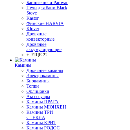
Банные печи Parovar
Печи для бани Black
Stove
Kastor
Финские HARVIA
Klover
Дровяные
конвекторные
Дровяные
аккумулирующие
+ ЕЩЕ 22
Камины
Дровяные камины
Электрокамины
Биокамины
Топки
Облицовки
Аксессуары
Камины ПРАГА
Камины МЮНХЕН
Камины ТРИ
СТЕКЛА
Камины КРИТ
Камины РОДОС