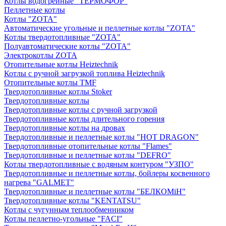
Котлы водогрейные "ТЕРМОФОР"
Пеллетные котлы
Котлы "ZOTA"
Автоматические угольные и пеллетные котлы "ZOTA"
Котлы твердотопливные "ZOTA"
Полуавтоматические котлы "ZOTA"
Электрокотлы ZOTA
Отопительные котлы Heiztechnik
Котлы с ручной загрузкой топлива Heiztechnik
Отопительные котлы TMF
Твердотопливные котлы Stoker
Твердотопливные котлы
Твердотопливные котлы с ручной загрузкой
Твердотопливные котлы длительного горения
Твердотопливные котлы на дровах
Твердотопливные и пеллетные котлы "HOT DRAGON"
Твердотопливные отопительные котлы "Flames"
Твердотопливные и пеллетные котлы "DEFRO"
Котлы твердотопливные с водяным контуром "УЗПО"
Твердотопливные и пеллетные котлы, бойлеры косвенного
нагрева "GALMET"
Твердотопливные и пеллетные котлы "БЕЛКОМiН"
Твердотопливные котлы "KENTATSU"
Котлы с чугунным теплообменником
Котлы пеллетно-угольные "FACI"