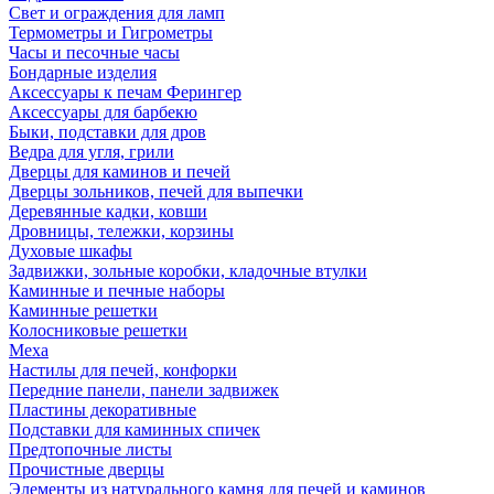
Свет и ограждения для ламп
Термометры и Гигрометры
Часы и песочные часы
Бондарные изделия
Аксессуары к печам Ферингер
Аксессуары для барбекю
Быки, подставки для дров
Ведра для угля, грили
Дверцы для каминов и печей
Дверцы зольников, печей для выпечки
Деревянные кадки, ковши
Дровницы, тележки, корзины
Духовые шкафы
Задвижки, зольные коробки, кладочные втулки
Каминные и печные наборы
Каминные решетки
Колосниковые решетки
Меха
Настилы для печей, конфорки
Передние панели, панели задвижек
Пластины декоративные
Подставки для каминных спичек
Предтопочные листы
Прочистные дверцы
Элементы из натурального камня для печей и каминов