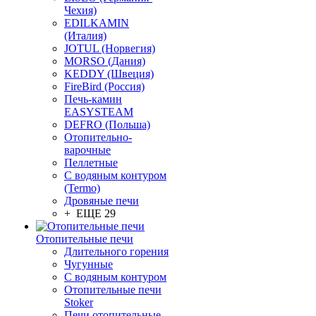
Чехия)
EDILKAMIN
(Италия)
JOTUL (Норвегия)
MORSO (Дания)
KEDDY (Швеция)
FireBird (Россия)
Печь-камин
EASYSTEAM
DEFRO (Польша)
Отопительно-
варочные
Пеллетные
С водяным контуром
(Termo)
Дровяные печи
+ ЕЩЕ 29
Отопительные печи
Длительного горения
Чугунные
C водяным контуром
Отопительные печи
Stoker
Печи отопительные