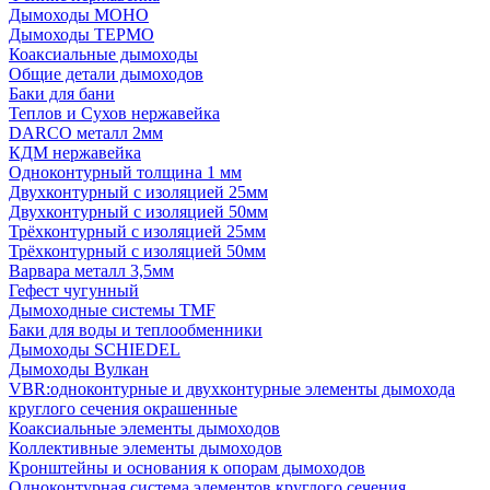
Дымоходы МОНО
Дымоходы ТЕРМО
Коаксиальные дымоходы
Общие детали дымоходов
Баки для бани
Теплов и Сухов нержавейка
DARCO металл 2мм
КДМ нержавейка
Одноконтурный толщина 1 мм
Двухконтурный с изоляцией 25мм
Двухконтурный с изоляцией 50мм
Трёхконтурный с изоляцией 25мм
Трёхконтурный с изоляцией 50мм
Варвара металл 3,5мм
Гефест чугунный
Дымоходные системы TMF
Баки для воды и теплообменники
Дымоходы SCHIEDEL
Дымоходы Вулкан
VBR:одноконтурные и двухконтурные элементы дымохода
круглого сечения окрашенные
Коаксиальные элементы дымоходов
Коллективные элементы дымоходов
Кронштейны и основания к опорам дымоходов
Одноконтурная система элементов круглого сечения