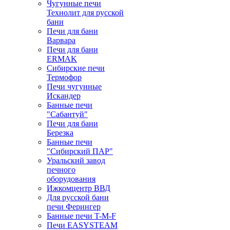
Чугунные печи
Технолит для русской
бани
Печи для бани
Варвара
Печи для бани
ERMAK
Сибирские печи
Термофор
Печи чугунные
Искандер
Банные печи
"Сабантуй"
Печи для бани
Березка
Банные печи
"Сибирский ПАР"
Уральский завод
печного
оборудования
Ижкомцентр ВВД
Для русской бани
печи Ферингер
Банные печи T-M-F
Печи EASYSTEAM