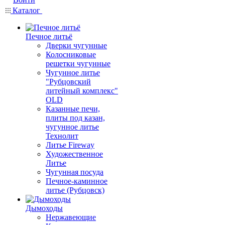
Каталог
Печное литьё
Дверки чугунные
Колосниковые
решетки чугунные
Чугунное литье
"Рубцовский
литейный комплекс"
OLD
Казанные печи,
плиты под казан,
чугунное литье
Технолит
Литье Fireway
Художественное
Литье
Чугунная посуда
Печное-каминное
литье (Рубцовск)
Дымоходы
Нержавеющие