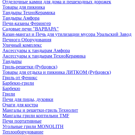
Отделочные камни для дома и пешеходных дорожек
Товары для пикника
Тандыры ТехноКерамика
Тандыры Амфора
Печи-казаны Ферингер
Садовые печи "ВАРВАРА"
Казан-мангал и Печь для утилизации мусора Уральский Завод
Печного Оборудования
Уличный комплекс
Аксессуары к тандырам Амфора
Аксессуары к тандырам ТехноКерамика
Тандыры
Гриль-решетки (Рубцовск)
Товары для отдыха и пикника ЛИТКОМ (Рубцовск)
Гриль от Феникс
Барбекю-грили
Барбекю
Грили
Печи для пицы, духовки
Очаги для костра
Мангалы и решетки-гриль Технолит
Мангалы грили коптильни TMF
Печи портативные
Угольные грили MONOLITH
Теплооборудование