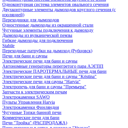
Одноконтурная система элементов овального сечения
Двухконтурные элементы дымоходов круглого сечения (с
изоляцией)
Переходники для дымоходов
Одностенные дымоходы из окрашенной стали
Чугунные элементы подключения к дымоходу
Дымоходы из вулканической пемзы
Гибкие дымоходы для подключения
Stabile
Переходные патрубки на дымоход (Рубцовск)
Печи для бани и сауны
Электрические печи для бани и сауны
Автономные генераторы перегретого пара АЭГПП
Электрические ПАРОТЕРМАЛЬНЫЕ печи для бани
Электрические печи для бани и сауны "Кristina"
Электрические печи для сауны "Harvia"
Электропечь для бани и сауны "Премьера"
Запчасти к электрическим печам
Электрокаменки SAWO
Пульты Управления Harvia
Электрокаменки Финляндия
Чугунные Топки банной печи
Коммерческие печи для бани
Печи "Тройка" (РАСПРОДАЖА)
Печи чугунные в сетке, в кожухе и "Ураган"