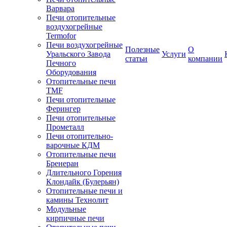
Варвара
Печи отопительные
воздухогрейные
Termofor
Печи воздухогрейные
Полезные
О
Уральского Завода
Услуги
статьи
компании
Печного
Оборудования
Отопительные печи
TMF
Печи отопительные
Ферингер
Печи отопительные
Прометалл
Печи отопительно-
варочные КДМ
Отопительные печи
Бренеран
Длительного Горения
Клондайк (Булерьян)
Отопительные печи и
камины Технолит
Модульные
кирпичные печи