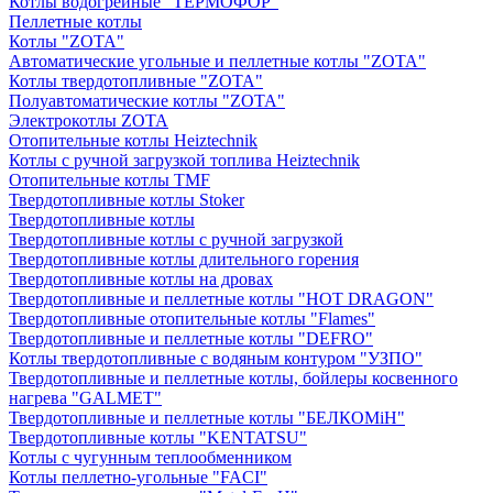
Котлы водогрейные "ТЕРМОФОР"
Пеллетные котлы
Котлы "ZOTA"
Автоматические угольные и пеллетные котлы "ZOTA"
Котлы твердотопливные "ZOTA"
Полуавтоматические котлы "ZOTA"
Электрокотлы ZOTA
Отопительные котлы Heiztechnik
Котлы с ручной загрузкой топлива Heiztechnik
Отопительные котлы TMF
Твердотопливные котлы Stoker
Твердотопливные котлы
Твердотопливные котлы с ручной загрузкой
Твердотопливные котлы длительного горения
Твердотопливные котлы на дровах
Твердотопливные и пеллетные котлы "HOT DRAGON"
Твердотопливные отопительные котлы "Flames"
Твердотопливные и пеллетные котлы "DEFRO"
Котлы твердотопливные с водяным контуром "УЗПО"
Твердотопливные и пеллетные котлы, бойлеры косвенного
нагрева "GALMET"
Твердотопливные и пеллетные котлы "БЕЛКОМiН"
Твердотопливные котлы "KENTATSU"
Котлы с чугунным теплообменником
Котлы пеллетно-угольные "FACI"