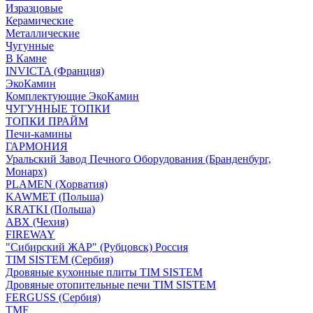
Изразцовые
Керамические
Металлические
Чугунные
В Камне
INVICTA (Франция)
ЭкоКамин
Комплектующие ЭкоКамин
ЧУГУННЫЕ ТОПКИ
ТОПКИ ПРАЙМ
Печи-камины
ГАРМОНИЯ
Уральский Завод Печного Оборудования (Бранденбург,
Монарх)
PLAMEN (Хорватия)
KAWMET (Польша)
KRATKI (Польша)
ABX (Чехия)
FIREWAY
"Сибирский ЖАР" (Рубцовск) Россия
TIM SISTEM (Сербия)
Дровяные кухонные плиты TIM SISTEM
Дровяные отопительные печи TIM SISTEM
FERGUSS (Сербия)
TMF