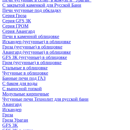
С закрытой каменкой для Русской Бани
Печи чугунные под обкладку
Серия Гроза
Серия GFS ЗК
Серия ГРОМ
Серия Авангард
Печи в каменной облицовке
Искандер (чугунные) в облицовке
Гроза (чугунные) в облицовке
Авангард (чугунные) в облицовке
GFS ЗК (чугунные) в облицовке
Гром (чугунные) в облицовке
Стальные в облицовке
Чугунные в облицовке
Банные печи под ГАЗ
С баком для воды
С выносной топкой
Модульные кирпичные
Чугунные печи Технолит для русской бани
Авангард
Искандер
Гроза
Гроза Ураган
GFS 3K