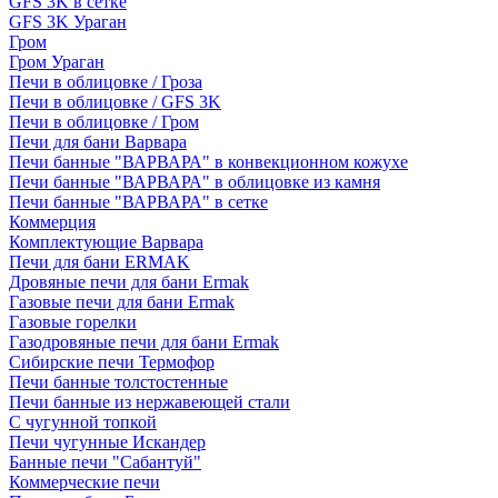
GFS 3K в сетке
GFS 3K Ураган
Гром
Гром Ураган
Печи в облицовке / Гроза
Печи в облицовке / GFS 3K
Печи в облицовке / Гром
Печи для бани Варвара
Печи банные "ВАРВАРА" в конвекционном кожухе
Печи банные "ВАРВАРА" в облицовке из камня
Печи банные "ВАРВАРА" в сетке
Коммерция
Комплектующие Варвара
Печи для бани ERMAK
Дровяные печи для бани Ermak
Газовые печи для бани Ermak
Газовые горелки
Газодровяные печи для бани Ermak
Сибирские печи Термофор
Печи банные толстостенные
Печи банные из нержавеющей стали
С чугунной топкой
Печи чугунные Искандер
Банные печи "Сабантуй"
Коммерческие печи