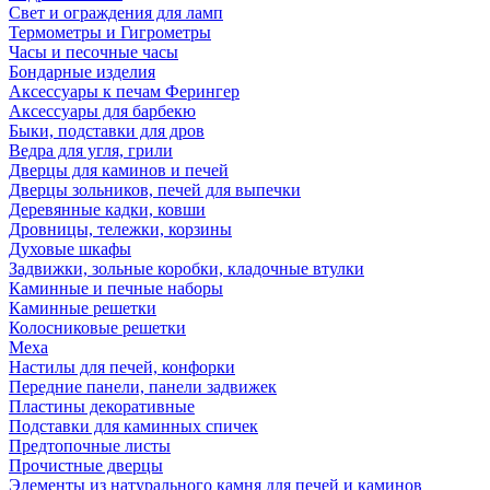
Свет и ограждения для ламп
Термометры и Гигрометры
Часы и песочные часы
Бондарные изделия
Аксессуары к печам Ферингер
Аксессуары для барбекю
Быки, подставки для дров
Ведра для угля, грили
Дверцы для каминов и печей
Дверцы зольников, печей для выпечки
Деревянные кадки, ковши
Дровницы, тележки, корзины
Духовые шкафы
Задвижки, зольные коробки, кладочные втулки
Каминные и печные наборы
Каминные решетки
Колосниковые решетки
Меха
Настилы для печей, конфорки
Передние панели, панели задвижек
Пластины декоративные
Подставки для каминных спичек
Предтопочные листы
Прочистные дверцы
Элементы из натурального камня для печей и каминов