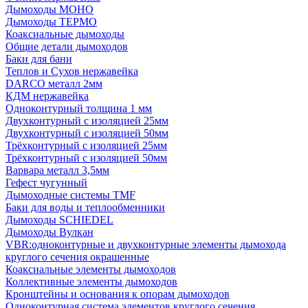
Дымоходы МОНО
Дымоходы ТЕРМО
Коаксиальные дымоходы
Общие детали дымоходов
Баки для бани
Теплов и Сухов нержавейка
DARCO металл 2мм
КДМ нержавейка
Одноконтурный толщина 1 мм
Двухконтурный с изоляцией 25мм
Двухконтурный с изоляцией 50мм
Трёхконтурный с изоляцией 25мм
Трёхконтурный с изоляцией 50мм
Варвара металл 3,5мм
Гефест чугунный
Дымоходные системы TMF
Баки для воды и теплообменники
Дымоходы SCHIEDEL
Дымоходы Вулкан
VBR:одноконтурные и двухконтурные элементы дымохода
круглого сечения окрашенные
Коаксиальные элементы дымоходов
Коллективные элементы дымоходов
Кронштейны и основания к опорам дымоходов
Одноконтурная система элементов круглого сечения