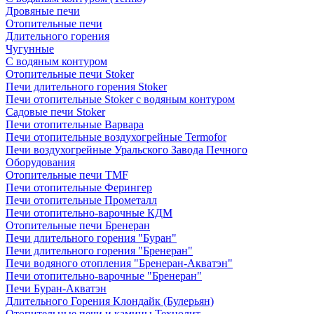
Дровяные печи
Отопительные печи
Длительного горения
Чугунные
C водяным контуром
Отопительные печи Stoker
Печи длительного горения Stoker
Печи отопительные Stoker с водяным контуром
Садовые печи Stoker
Печи отопительные Варвара
Печи отопительные воздухогрейные Termofor
Печи воздухогрейные Уральского Завода Печного
Оборудования
Отопительные печи TMF
Печи отопительные Ферингер
Печи отопительные Прометалл
Печи отопительно-варочные КДМ
Отопительные печи Бренеран
Печи длительного горения "Буран"
Печи длительного горения "Бренеран"
Печи водяного отопления "Бренеран-Акватэн"
Печи отопительно-варочные "Бренеран"
Печи Буран-Акватэн
Длительного Горения Клондайк (Булерьян)
Отопительные печи и камины Технолит