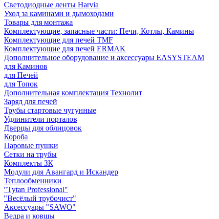
Светодиодные ленты Harvia
Уход за каминами и дымоходами
Товары для монтажа
Комплектующие, запасные части: Печи, Котлы, Камины
Комплектующие для печей TMF
Комплектующие для печей ERMAK
Дополнительное оборудование и аксессуары EASYSTEAM
для Каминов
для Печей
для Топок
Дополнительная комплектация Технолит
Заряд для печей
Трубы стартовые чугунные
Удлинители порталов
Дверцы для облицовок
Короба
Паровые пушки
Сетки на трубы
Комплекты ЗК
Модули для Авангард и Искандер
Теплообменники
"Tytan Professional"
"Весёлый трубочист"
Аксессуары "SAWO"
Ведра и ковшы