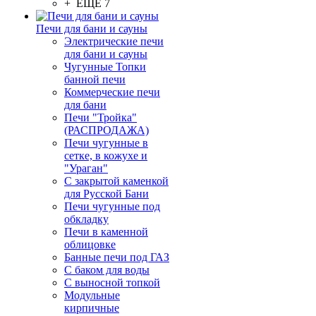
+ ЕЩЕ 7
Печи для бани и сауны
Электрические печи
для бани и сауны
Чугунные Топки
банной печи
Коммерческие печи
для бани
Печи "Тройка"
(РАСПРОДАЖА)
Печи чугунные в
сетке, в кожухе и
"Ураган"
С закрытой каменкой
для Русской Бани
Печи чугунные под
обкладку
Печи в каменной
облицовке
Банные печи под ГАЗ
С баком для воды
С выносной топкой
Модульные
кирпичные