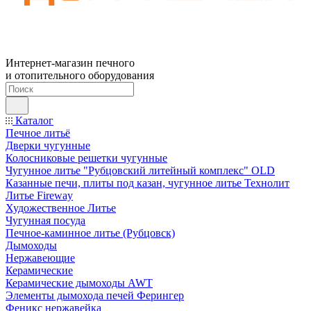
Интернет-магазин печного
и отопительного оборудования
Каталог
Печное литьё
Дверки чугунные
Колосниковые решетки чугунные
Чугунное литье "Рубцовский литейный комплекс" OLD
Казанные печи, плиты под казан, чугунное литье Технолит
Литье Fireway
Художественное Литье
Чугунная посуда
Печное-каминное литье (Рубцовск)
Дымоходы
Нержавеющие
Керамические
Керамические дымоходы AWT
Элементы дымохода печей Ферингер
Феникс нержавейка