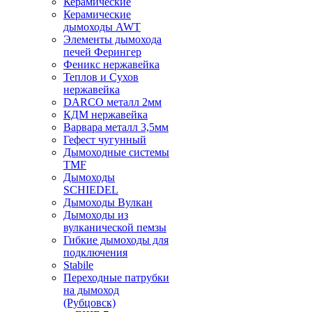
Керамические
Керамические
дымоходы AWT
Элементы дымохода
печей Ферингер
Феникс нержавейка
Теплов и Сухов
нержавейка
DARCO металл 2мм
КДМ нержавейка
Варвара металл 3,5мм
Гефест чугунный
Дымоходные системы
TMF
Дымоходы
SCHIEDEL
Дымоходы Вулкан
Дымоходы из
вулканической пемзы
Гибкие дымоходы для
подключения
Stabile
Переходные патрубки
на дымоход
(Рубцовск)