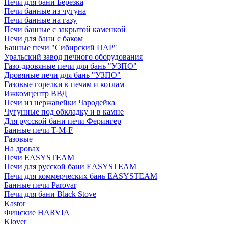
Печи для бани Березка
Печи банные из чугуна
Печи банные на газу
Печи банные с закрытой каменкой
Печи для бани с баком
Банные печи "Сибирский ПАР"
Уральский завод печного оборудования
Газо-дровяные печи для бань "УЗПО"
Дровяные печи для бань "УЗПО"
Газовые горелки к печам и котлам
Ижкомцентр ВВД
Печи из нержавейки Чародейка
Чугунные под обкладку и в камне
Для русской бани печи Ферингер
Банные печи T-M-F
Газовые
На дровах
Печи EASYSTEAM
Печи для русской бани EASYSTEAM
Печи для коммерческих бань EASYSTEAM
Банные печи Parovar
Печи для бани Black Stove
Kastor
Финские HARVIA
Klover