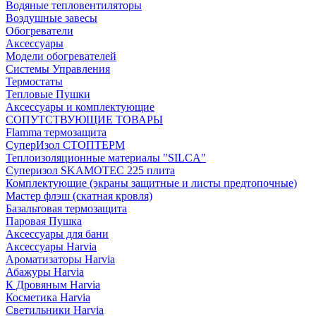
Водяные тепловентиляторы
Воздушные завесы
Обогреватели
Аксессуары
Модели обогревателей
Системы Управления
Термостаты
Тепловые Пушки
Аксессуары и комплектующие
СОПУТСТВУЮЩИЕ ТОВАРЫ
Flamma термозащита
СуперИзол СТОПТЕРМ
Теплоизоляционные материалы "SILCA"
Суперизол SKAMOTEC 225 плита
Комплектующие (экраны защитные и листы предтопочные)
Мастер флэш (скатная кровля)
Базальтовая термозащита
Паровая Пушка
Аксессуары для бани
Аксессуары Harvia
Ароматизаторы Harvia
Абажуры Harvia
К Дровяным Harvia
Косметика Harvia
Светильники Harvia