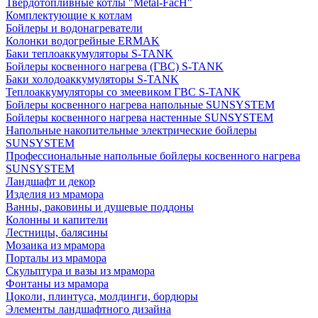
Твердотопливные котлы "Metal-FacH"
Комплектующие к котлам
Бойлеры и водонагреватели
Колонки водогрейные ERMAK
Баки теплоаккумуляторы S-TANK
Бойлеры косвенного нагрева (ГВС) S-TANK
Баки холодоаккумуляторы S-TANK
Теплоаккумуляторы со змеевиком ГВС S-TANK
Бойлеры косвенного нагрева напольные SUNSYSTEM
Бойлеры косвенного нагрева настенные SUNSYSTEM
Напольные накопительные электрические бойлеры
SUNSYSTEM
Профессиональные напольные бойлеры косвенного нагрева
SUNSYSTEM
Ландшафт и декор
Изделия из мрамора
Ванны, раковины и душевые поддоны
Колонны и капители
Лестницы, балясины
Мозаика из мрамора
Порталы из мрамора
Скульптура и вазы из мрамора
Фонтаны из мрамора
Цоколи, плинтуса, молдинги, бордюры
Элементы ландшафтного дизайна