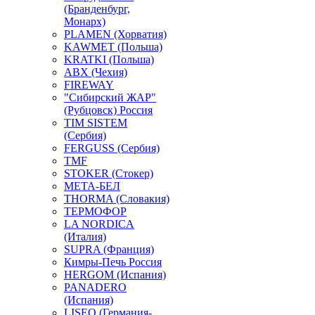
(Бранденбург,
Монарх)
PLAMEN (Хорватия)
KAWMET (Польша)
KRATKI (Польша)
ABX (Чехия)
FIREWAY
"Сибирский ЖАР"
(Рубцовск) Россия
TIM SISTEM
(Сербия)
FERGUSS (Сербия)
TMF
STOKER (Стокер)
МЕТА-БЕЛ
THORMA (Словакия)
ТЕРМОФОР
LA NORDICA
(Италия)
SUPRA (Франция)
Кимры-Печь Россия
HERGOM (Испания)
PANADERO
(Испания)
LISEO (Германия-