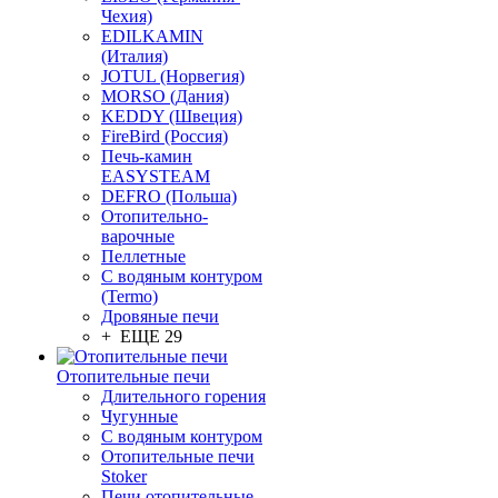
Чехия)
EDILKAMIN
(Италия)
JOTUL (Норвегия)
MORSO (Дания)
KEDDY (Швеция)
FireBird (Россия)
Печь-камин
EASYSTEAM
DEFRO (Польша)
Отопительно-
варочные
Пеллетные
С водяным контуром
(Termo)
Дровяные печи
+ ЕЩЕ 29
Отопительные печи
Длительного горения
Чугунные
C водяным контуром
Отопительные печи
Stoker
Печи отопительные