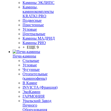
Камины ЭКЛИПС
Камины,
каминокомплекты
KRATKI PRO
Подвесные
Пристенные
Угловые
Центральные
Камины МАДРИД
Камины РИО
+ ЕЩЕ 9
Печи-камины
Стальные
Угловые
Чугунные
Отопительные
(каминофены)
В Камне
INVICTA (Франция)
ЭкоКамин
ГАРМОНИЯ
Уральский Завод
Печного
Оборудования