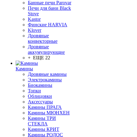
Банные печи Parovar
Печи для бани Black
Stove
Kastor
Финские HARVIA
Klover
Дровяные
конвекторные
Дровяные
аккумулирующие
+ ЕЩЕ 22
Камины
Дровяные камины
Электрокамины
Биокамины
Топки
Облицовки
Аксессуары
Камины ПРАГА
Камины МЮНХЕН
Камины ТРИ
СТЕКЛА
Камины КРИТ
Камины РОДОС