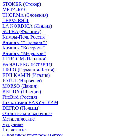
STOKER (Стокер)
МЕТА-БЕЛ
THORMA (Словакия)
ТЕРМОФОР
LA NORDICA (Италия)
SUPRA (Франция)
Кимры-Печь Россия
Камины ""Прованс""
Камины "Кострома"
Камины "Медальон"
HERGOM (Испания)
PANADERO (Испания)
LISEO (Германия-Чехия)
EDILKAMIN (Италия)
JOTUL (Норвегия)
MORSO (Дания)
KEDDY (Швеция)
FireBird (Россия)
Печь-камин EASYSTEAM
DEFRO (Польша)
Отопительно-варочные
Металлические
Чугунные
Пеллетные
С водяным контуром (Termo)