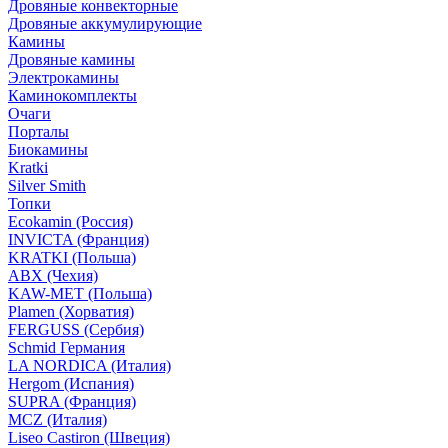
Дровяные конвекторные
Дровяные аккумулирующие
Камины
Дровяные камины
Электрокамины
Каминокомплекты
Очаги
Порталы
Биокамины
Kratki
Silver Smith
Топки
Ecokamin (Россия)
INVICTA (Франция)
KRATKI (Польша)
ABX (Чехия)
KAW-MET (Польша)
Plamen (Хорватия)
FERGUSS (Сербия)
Schmid Германия
LA NORDICA (Италия)
Hergom (Испания)
SUPRA (Франция)
MCZ (Италия)
Liseo Castiron (Швеция)