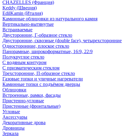
CHAZELLES (Франция)
Keddy (Швеция)
EdilKamin (Италия)
Каминные облицовки из натурального камня
Вертикально-вытянутые
Встраиваемые
Двусторонние, Г-образное стекло
Двусторонние, сквозные (double face), четырехсторонние
Односторонние, плоское стекло
Панорамные, широкоформатные, 16:9, 22:9
Полукруглое стекло
С водяным контуром
С призматическим стеклом
Трехсторонние, П-образное стекло
Газовые топки и уличные нагреватели
Каминные топки с подъёмом дверцы
Облицовки
Встроенные, рамки, фасады
Пристенно-угловые
Пристенные (фронтальные)
Угловые
Аксессуары
Декоративные дрова
Дровницы
Зеркала