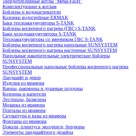
Твердотопливные котлы "Metal-FacH"
Комплектующие к котлам
Бойлеры и водонагреватели
Колонки водогрейные ERMAK
Баки теплоаккумуляторы S-TANK
Бойлеры косвенного нагрева (ГВС) S-TANK
Баки холодоаккумуляторы S-TANK
Теплоаккумуляторы со змеевиком ГВС S-TANK
Бойлеры косвенного нагрева напольные SUNSYSTEM
Бойлеры косвенного нагрева настенные SUNSYSTEM
Напольные накопительные электрические бойлеры
SUNSYSTEM
Профессиональные напольные бойлеры косвенного нагрева
SUNSYSTEM
Ландшафт и декор
Изделия из мрамора
Ванны, раковины и душевые поддоны
Колонны и капители
Лестницы, балясины
Мозаика из мрамора
Порталы из мрамора
Скульптура и вазы из мрамора
Фонтаны из мрамора
Цоколи, плинтуса, молдинги, бордюры
Элементы ландшафтного дизайна