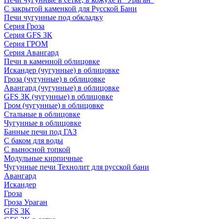
С закрытой каменкой для Русской Бани
Печи чугунные под обкладку
Серия Гроза
Серия GFS ЗК
Серия ГРОМ
Серия Авангард
Печи в каменной облицовке
Искандер (чугунные) в облицовке
Гроза (чугунные) в облицовке
Авангард (чугунные) в облицовке
GFS ЗК (чугунные) в облицовке
Гром (чугунные) в облицовке
Стальные в облицовке
Чугунные в облицовке
Банные печи под ГАЗ
С баком для воды
С выносной топкой
Модульные кирпичные
Чугунные печи Технолит для русской бани
Авангард
Искандер
Гроза
Гроза Ураган
GFS 3K