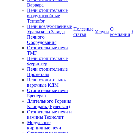
Варвара
Печи отопительные
воздухогрейные
Termofor
Печи воздухогрейные
Полезные
О
Уральского Завода
Услуги
статьи
компании
Печного
Оборудования
Отопительные печи
TMF
Печи отопительные
Ферингер
Печи отопительные
Прометалл
Печи отопительно-
варочные КДМ
Отопительные печи
Бренеран
Длительного Горения
Клондайк (Булерьян)
Отопительные печи и
камины Технолит
Модульные
кирпичные печи