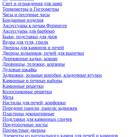
Свет и ограждения для ламп
Термометры и Гигрометры
Часы и песочные часы
Бондарные изделия
Аксессуары к печам Ферингер
Аксессуары для барбекю
Быки, подставки для дров
Ведра для угля, грили
Дверцы для каминов и печей
Дверцы зольников, печей для выпечки
Деревянные кадки, ковши
Дровницы, тележки, корзины
Духовые шкафы
Задвижки, зольные коробки, кладочные втулки
Каминные и печные наборы
Каминные решетки
Колосниковые решетки
Меха
Настилы для печей, конфорки
Передние панели, панели задвижек
Пластины декоративные
Подставки для каминных спичек
Предтопочные листы
Прочистные дверцы
Элементы из натурального камня для печей и каминов