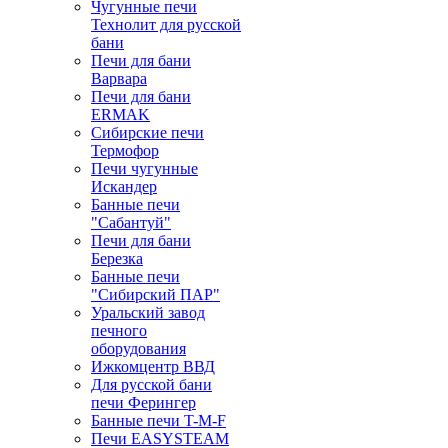
Чугунные печи
Технолит для русской
бани
Печи для бани
Варвара
Печи для бани
ERMAK
Сибирские печи
Термофор
Печи чугунные
Искандер
Банные печи
"Сабантуй"
Печи для бани
Березка
Банные печи
"Сибирский ПАР"
Уральский завод
печного
оборудования
Ижкомцентр ВВД
Для русской бани
печи Ферингер
Банные печи T-M-F
Печи EASYSTEAM