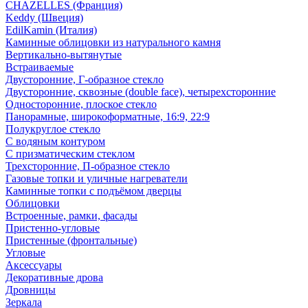
CHAZELLES (Франция)
Keddy (Швеция)
EdilKamin (Италия)
Каминные облицовки из натурального камня
Вертикально-вытянутые
Встраиваемые
Двусторонние, Г-образное стекло
Двусторонние, сквозные (double face), четырехсторонние
Односторонние, плоское стекло
Панорамные, широкоформатные, 16:9, 22:9
Полукруглое стекло
С водяным контуром
С призматическим стеклом
Трехсторонние, П-образное стекло
Газовые топки и уличные нагреватели
Каминные топки с подъёмом дверцы
Облицовки
Встроенные, рамки, фасады
Пристенно-угловые
Пристенные (фронтальные)
Угловые
Аксессуары
Декоративные дрова
Дровницы
Зеркала