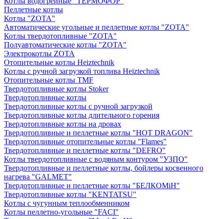
Котлы водогрейные "ТЕРМОФОР"
Пеллетные котлы
Котлы "ZOTA"
Автоматические угольные и пеллетные котлы "ZOTA"
Котлы твердотопливные "ZOTA"
Полуавтоматические котлы "ZOTA"
Электрокотлы ZOTA
Отопительные котлы Heiztechnik
Котлы с ручной загрузкой топлива Heiztechnik
Отопительные котлы TMF
Твердотопливные котлы Stoker
Твердотопливные котлы
Твердотопливные котлы с ручной загрузкой
Твердотопливные котлы длительного горения
Твердотопливные котлы на дровах
Твердотопливные и пеллетные котлы "HOT DRAGON"
Твердотопливные отопительные котлы "Flames"
Твердотопливные и пеллетные котлы "DEFRO"
Котлы твердотопливные с водяным контуром "УЗПО"
Твердотопливные и пеллетные котлы, бойлеры косвенного
нагрева "GALMET"
Твердотопливные и пеллетные котлы "БЕЛКОМiН"
Твердотопливные котлы "KENTATSU"
Котлы с чугунным теплообменником
Котлы пеллетно-угольные "FACI"