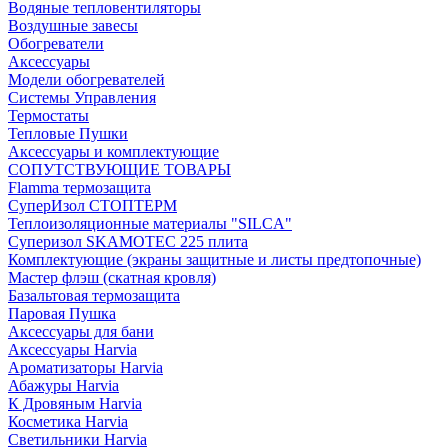
Водяные тепловентиляторы
Воздушные завесы
Обогреватели
Аксессуары
Модели обогревателей
Системы Управления
Термостаты
Тепловые Пушки
Аксессуары и комплектующие
СОПУТСТВУЮЩИЕ ТОВАРЫ
Flamma термозащита
СуперИзол СТОПТЕРМ
Теплоизоляционные материалы "SILCA"
Суперизол SKAMOTEC 225 плита
Комплектующие (экраны защитные и листы предтопочные)
Мастер флэш (скатная кровля)
Базальтовая термозащита
Паровая Пушка
Аксессуары для бани
Аксессуары Harvia
Ароматизаторы Harvia
Абажуры Harvia
К Дровяным Harvia
Косметика Harvia
Светильники Harvia