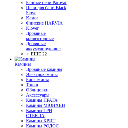
Банные печи Parovar
Печи для бани Black
Stove
Kastor
Финские HARVIA
Klover
Дровяные
конвекторные
Дровяные
аккумулирующие
+ ЕЩЕ 22
Камины
Дровяные камины
Электрокамины
Биокамины
Топки
Облицовки
Аксессуары
Камины ПРАГА
Камины МЮНХЕН
Камины ТРИ
СТЕКЛА
Камины КРИТ
Камины РОДОС