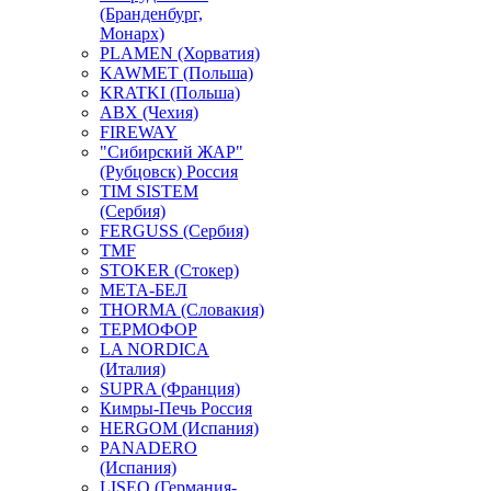
(Бранденбург,
Монарх)
PLAMEN (Хорватия)
KAWMET (Польша)
KRATKI (Польша)
ABX (Чехия)
FIREWAY
"Сибирский ЖАР"
(Рубцовск) Россия
TIM SISTEM
(Сербия)
FERGUSS (Сербия)
TMF
STOKER (Стокер)
МЕТА-БЕЛ
THORMA (Словакия)
ТЕРМОФОР
LA NORDICA
(Италия)
SUPRA (Франция)
Кимры-Печь Россия
HERGOM (Испания)
PANADERO
(Испания)
LISEO (Германия-