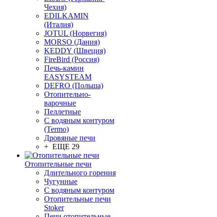
Чехия)
EDILKAMIN
(Италия)
JOTUL (Норвегия)
MORSO (Дания)
KEDDY (Швеция)
FireBird (Россия)
Печь-камин
EASYSTEAM
DEFRO (Польша)
Отопительно-
варочные
Пеллетные
С водяным контуром
(Termo)
Дровяные печи
+ ЕЩЕ 29
Отопительные печи
Длительного горения
Чугунные
C водяным контуром
Отопительные печи
Stoker
Печи отопительные