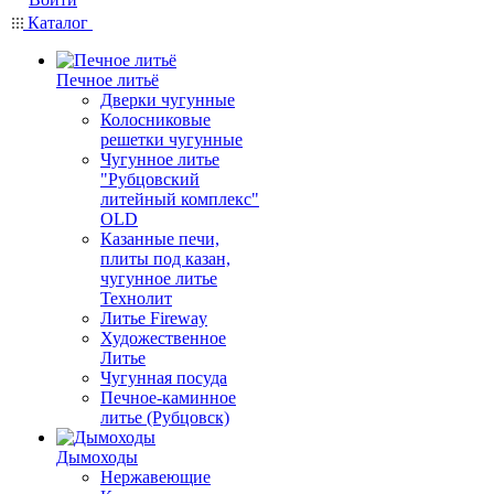
Каталог
Печное литьё
Дверки чугунные
Колосниковые
решетки чугунные
Чугунное литье
"Рубцовский
литейный комплекс"
OLD
Казанные печи,
плиты под казан,
чугунное литье
Технолит
Литье Fireway
Художественное
Литье
Чугунная посуда
Печное-каминное
литье (Рубцовск)
Дымоходы
Нержавеющие