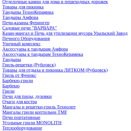
Отделочные камни для дома и пешеходных дорожек
Товары для пикника
Тандыры ТехноКерамика
Тандыры Амфора
Печи-казаны Ферингер
Садовые печи "ВАРВАРА"
Казан-мангал и Печь для утилизации мусора Уральский Завод
Печного Оборудования
Уличный комплекс
Аксессуары к тандырам Амфора
Аксессуары к тандырам ТехноКерамика
Тандыры
Гриль-решетки (Рубцовск)
Товары для отдыха и пикника ЛИТКОМ (Рубцовск)
Гриль от Феникс
Барбекю-грили
Барбекю
Грили
Печи для пицы, духовки
Очаги для костра
Мангалы и решетки-гриль Технолит
Мангалы грили коптильни TMF
Печи портативные
Угольные грили MONOLITH
Теплооборудование