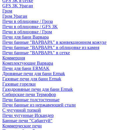
GFS 3K в сетке
GFS 3K Ураган
Гром
Гром Ураган
Печи в облицовке / Гроза
Печи в облицовке / GFS 3K
Печи в облицовке / Гром
Печи для бани Варвара
Печи банные "ВАРВАРА" в конвекционном кожухе
Печи банные "ВАРВАРА" в облицовке из камня
Печи банные "ВАРВАРА" в сетке
Коммерция
Комплектующие Варвара
Печи для бани ERMAK
Дровяные печи для бани Ermak
Газовые печи для бани Ermak
Газовые горелки
Газодровяные печи для бани Ermak
Сибирские печи Термофор
Печи банные толстостенные
Печи банные из нержавеющей стали
С чугунной топкой
Печи чугунные Искандер
Банные печи "Сабантуй"
Коммерческие печи