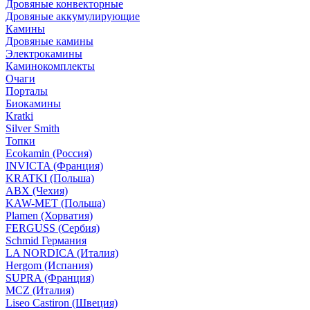
Дровяные конвекторные
Дровяные аккумулирующие
Камины
Дровяные камины
Электрокамины
Каминокомплекты
Очаги
Порталы
Биокамины
Kratki
Silver Smith
Топки
Ecokamin (Россия)
INVICTA (Франция)
KRATKI (Польша)
ABX (Чехия)
KAW-MET (Польша)
Plamen (Хорватия)
FERGUSS (Сербия)
Schmid Германия
LA NORDICA (Италия)
Hergom (Испания)
SUPRA (Франция)
MCZ (Италия)
Liseo Castiron (Швеция)