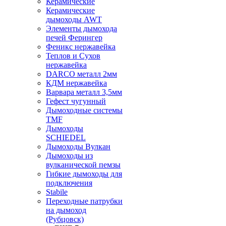
Керамические
Керамические
дымоходы AWT
Элементы дымохода
печей Ферингер
Феникс нержавейка
Теплов и Сухов
нержавейка
DARCO металл 2мм
КДМ нержавейка
Варвара металл 3,5мм
Гефест чугунный
Дымоходные системы
TMF
Дымоходы
SCHIEDEL
Дымоходы Вулкан
Дымоходы из
вулканической пемзы
Гибкие дымоходы для
подключения
Stabile
Переходные патрубки
на дымоход
(Рубцовск)