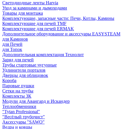
Светодиодные ленты Harvia
Уход за каминами и дымоходами
Товары для монтажа
Комплектующие, запасные части: Печи, Котлы, Камины
Комплектующие для печей TMF
Комплектующие для печей ERMAK
Дополнительное оборудование и аксессуары EASYSTEAM
для Каминов
для Печей
для Топок
Дополнительная комплектация Технолит
Заряд для печей
Трубы стартовые чугунные
Удлинители порталов
Дверцы для облицовок
Короба
Паровые пушки
Сетки на трубы
Комплекты ЗК
Модули для Авангард и Искандер
Теплообменники
"Tytan Professional"
"Весёлый трубочист"
Аксессуары "SAWO"
Ведра и ковшы