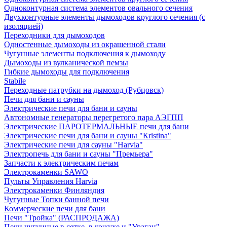
Одноконтурная система элементов овального сечения
Двухконтурные элементы дымоходов круглого сечения (с
изоляцией)
Переходники для дымоходов
Одностенные дымоходы из окрашенной стали
Чугунные элементы подключения к дымоходу
Дымоходы из вулканической пемзы
Гибкие дымоходы для подключения
Stabile
Переходные патрубки на дымоход (Рубцовск)
Печи для бани и сауны
Электрические печи для бани и сауны
Автономные генераторы перегретого пара АЭГПП
Электрические ПАРОТЕРМАЛЬНЫЕ печи для бани
Электрические печи для бани и сауны "Кristina"
Электрические печи для сауны "Harvia"
Электропечь для бани и сауны "Премьера"
Запчасти к электрическим печам
Электрокаменки SAWO
Пульты Управления Harvia
Электрокаменки Финляндия
Чугунные Топки банной печи
Коммерческие печи для бани
Печи "Тройка" (РАСПРОДАЖА)
Печи чугунные в сетке, в кожухе и "Ураган"