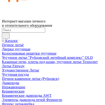
Интернет-магазин печного
и отопительного оборудования
Каталог
Печное литьё
Дверки чугунные
Колосниковые решетки чугунные
Чугунное литье "Рубцовский литейный комплекс" OLD
Казанные печи, плиты под казан, чугунное литье Технолит
Литье Fireway
Художественное Литье
Чугунная посуда
Печное-каминное литье (Рубцовск)
Дымоходы
Нержавеющие
Керамические
Керамические дымоходы AWT
Элементы дымохода печей Ферингер
Феникс нержавейка