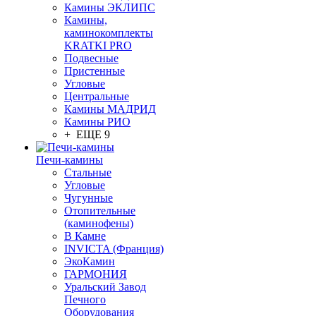
Камины ЭКЛИПС
Камины,
каминокомплекты
KRATKI PRO
Подвесные
Пристенные
Угловые
Центральные
Камины МАДРИД
Камины РИО
+ ЕЩЕ 9
Печи-камины
Стальные
Угловые
Чугунные
Отопительные
(каминофены)
В Камне
INVICTA (Франция)
ЭкоКамин
ГАРМОНИЯ
Уральский Завод
Печного
Оборудования