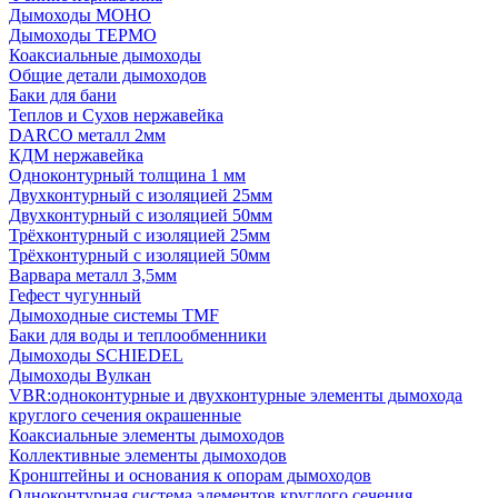
Дымоходы МОНО
Дымоходы ТЕРМО
Коаксиальные дымоходы
Общие детали дымоходов
Баки для бани
Теплов и Сухов нержавейка
DARCO металл 2мм
КДМ нержавейка
Одноконтурный толщина 1 мм
Двухконтурный с изоляцией 25мм
Двухконтурный с изоляцией 50мм
Трёхконтурный с изоляцией 25мм
Трёхконтурный с изоляцией 50мм
Варвара металл 3,5мм
Гефест чугунный
Дымоходные системы TMF
Баки для воды и теплообменники
Дымоходы SCHIEDEL
Дымоходы Вулкан
VBR:одноконтурные и двухконтурные элементы дымохода
круглого сечения окрашенные
Коаксиальные элементы дымоходов
Коллективные элементы дымоходов
Кронштейны и основания к опорам дымоходов
Одноконтурная система элементов круглого сечения