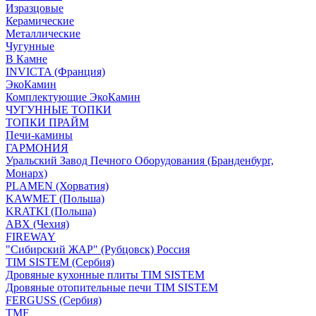
Изразцовые
Керамические
Металлические
Чугунные
В Камне
INVICTA (Франция)
ЭкоКамин
Комплектующие ЭкоКамин
ЧУГУННЫЕ ТОПКИ
ТОПКИ ПРАЙМ
Печи-камины
ГАРМОНИЯ
Уральский Завод Печного Оборудования (Бранденбург,
Монарх)
PLAMEN (Хорватия)
KAWMET (Польша)
KRATKI (Польша)
ABX (Чехия)
FIREWAY
"Сибирский ЖАР" (Рубцовск) Россия
TIM SISTEM (Сербия)
Дровяные кухонные плиты TIM SISTEM
Дровяные отопительные печи TIM SISTEM
FERGUSS (Сербия)
TMF