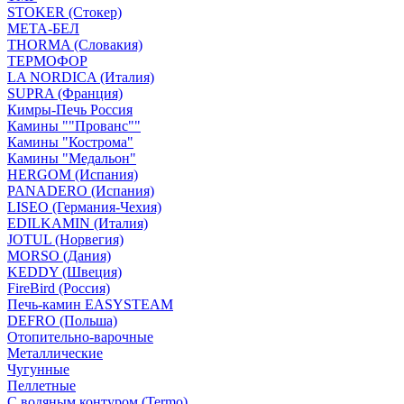
STOKER (Стокер)
МЕТА-БЕЛ
THORMA (Словакия)
ТЕРМОФОР
LA NORDICA (Италия)
SUPRA (Франция)
Кимры-Печь Россия
Камины ""Прованс""
Камины "Кострома"
Камины "Медальон"
HERGOM (Испания)
PANADERO (Испания)
LISEO (Германия-Чехия)
EDILKAMIN (Италия)
JOTUL (Норвегия)
MORSO (Дания)
KEDDY (Швеция)
FireBird (Россия)
Печь-камин EASYSTEAM
DEFRO (Польша)
Отопительно-варочные
Металлические
Чугунные
Пеллетные
С водяным контуром (Termo)