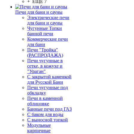
+ ЕЩЕ 7
Печи для бани и сауны
Электрические печи
для бани и сауны
Чугунные Топки
банной печи
Коммерческие печи
для бани
Печи "Тройка"
(РАСПРОДАЖА)
Печи чугунные в
сетке, в кожухе и
"Ураган"
С закрытой каменкой
для Русской Бани
Печи чугунные под
обкладку
Печи в каменной
облицовке
Банные печи под ГАЗ
С баком для воды
С выносной топкой
Модульные
кирпичные