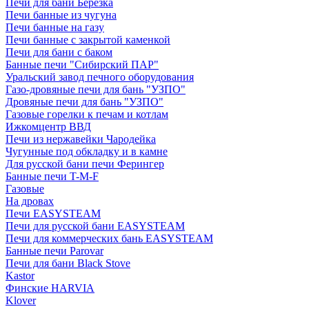
Печи для бани Березка
Печи банные из чугуна
Печи банные на газу
Печи банные с закрытой каменкой
Печи для бани с баком
Банные печи "Сибирский ПАР"
Уральский завод печного оборудования
Газо-дровяные печи для бань "УЗПО"
Дровяные печи для бань "УЗПО"
Газовые горелки к печам и котлам
Ижкомцентр ВВД
Печи из нержавейки Чародейка
Чугунные под обкладку и в камне
Для русской бани печи Ферингер
Банные печи T-M-F
Газовые
На дровах
Печи EASYSTEAM
Печи для русской бани EASYSTEAM
Печи для коммерческих бань EASYSTEAM
Банные печи Parovar
Печи для бани Black Stove
Kastor
Финские HARVIA
Klover