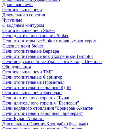
Дровяные печи
Отопительные печи
Длительного горения
Чугунные
C водяным контуром
Отопительные печи Stoker
Печи длительного горения Stoker
Печи отопительные Stoker с водяным контуром
Садовые печи Stoker
Печи отопительные Варвара
Печи отопительные воздухогрейные Termofor
Печи воздухогрейные Уральского Завода Печного
Оборудования
Отопительные печи TMF
Печи отопительные Ферингер
Печи отопительные Прометалл
Печи отопительно-варочные КДМ
Отопительные печи Бренеран
Печи длительного горения "Буран"
Печи длительного горения "Бренеран"
Печи водяного отопления "Бренеран-Акватэн"
Печи отопительно-варочные "Бренеран"
Печи Буран-Акватэн
Длительного Горения Клондайк (Булерьян)
Отопительные печи и камины Технолит