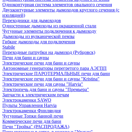
Одноконтурная система элементов овального сечения
Двухконтурные элементы дымоходов круглого сечения (с
изоляцией)
Переходники для дымоходов
Одностенные дымоходы из окрашенной стали
Чугунные элементы подключения к дымоходу
Дымоходы из вулканической пемзы
Гибкие дымоходы для подключения
Stabile
Переходные патрубки на дымоход (Рубцовск)
Печи для бани и сауны
Электрические печи для бани и сауны
Автономные генераторы перегретого пара АЭГПП
Электрические ПАРОТЕРМАЛЬНЫЕ печи для бани
Электрические печи для бани и сауны "Кristina"
Электрические печи для сауны "Harvia"
Электропечь для бани и сауны "Премьера"
Запчасти к электрическим печам
Электрокаменки SAWO
Пульты Управления Harvia
Электрокаменки Финляндия
Чугунные Топки банной печи
Коммерческие печи для бани
Печи "Тройка" (РАСПРОДАЖА)
Печи чугунные в сетке, в кожухе и "Ураган"