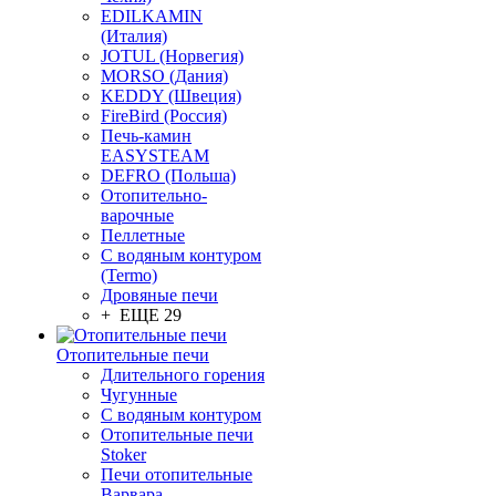
EDILKAMIN
(Италия)
JOTUL (Норвегия)
MORSO (Дания)
KEDDY (Швеция)
FireBird (Россия)
Печь-камин
EASYSTEAM
DEFRO (Польша)
Отопительно-
варочные
Пеллетные
С водяным контуром
(Termo)
Дровяные печи
+ ЕЩЕ 29
Отопительные печи
Длительного горения
Чугунные
C водяным контуром
Отопительные печи
Stoker
Печи отопительные
Варвара