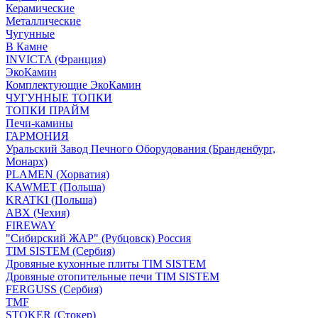
Керамические
Металлические
Чугунные
В Камне
INVICTA (Франция)
ЭкоКамин
Комплектующие ЭкоКамин
ЧУГУННЫЕ ТОПКИ
ТОПКИ ПРАЙМ
Печи-камины
ГАРМОНИЯ
Уральский Завод Печного Оборудования (Бранденбург,
Монарх)
PLAMEN (Хорватия)
KAWMET (Польша)
KRATKI (Польша)
ABX (Чехия)
FIREWAY
"Сибирский ЖАР" (Рубцовск) Россия
TIM SISTEM (Сербия)
Дровяные кухонные плиты TIM SISTEM
Дровяные отопительные печи TIM SISTEM
FERGUSS (Сербия)
TMF
STOKER (Стокер)