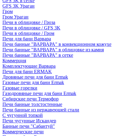
GFS 3K в сетке
GFS 3K Ураган
Гром
Гром Ураган
Печи в облицовке / Гроза
Печи в облицовке / GFS 3K
Печи в облицовке / Гром
Печи для бани Варвара
Печи банные "ВАРВАРА" в конвекционном кожухе
Печи банные "ВАРВАРА" в облицовке из камня
Печи банные "ВАРВАРА" в сетке
Коммерция
Комплектующие Варвара
Печи для бани ERMAK
Дровяные печи для бани Ermak
Газовые печи для бани Ermak
Газовые горелки
Газодровяные печи для бани Ermak
Сибирские печи Термофор
Печи банные толстостенные
Печи банные из нержавеющей стали
С чугунной топкой
Печи чугунные Искандер
Банные печи "Сабантуй"
Коммерческие печи