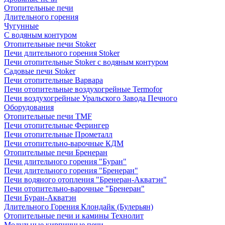
Отопительные печи
Длительного горения
Чугунные
C водяным контуром
Отопительные печи Stoker
Печи длительного горения Stoker
Печи отопительные Stoker с водяным контуром
Садовые печи Stoker
Печи отопительные Варвара
Печи отопительные воздухогрейные Termofor
Печи воздухогрейные Уральского Завода Печного
Оборудования
Отопительные печи TMF
Печи отопительные Ферингер
Печи отопительные Прометалл
Печи отопительно-варочные КДМ
Отопительные печи Бренеран
Печи длительного горения "Буран"
Печи длительного горения "Бренеран"
Печи водяного отопления "Бренеран-Акватэн"
Печи отопительно-варочные "Бренеран"
Печи Буран-Акватэн
Длительного Горения Клондайк (Булерьян)
Отопительные печи и камины Технолит
Модульные кирпичные печи