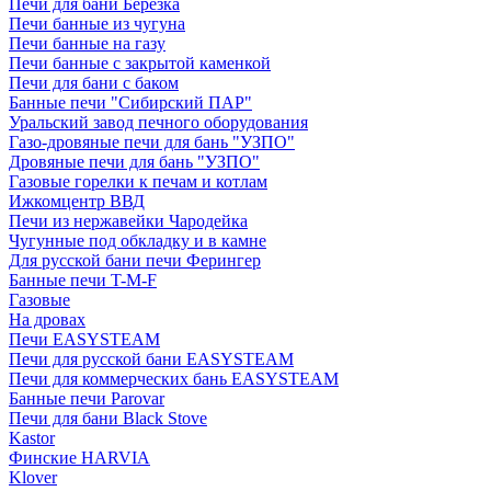
Печи для бани Березка
Печи банные из чугуна
Печи банные на газу
Печи банные с закрытой каменкой
Печи для бани с баком
Банные печи "Сибирский ПАР"
Уральский завод печного оборудования
Газо-дровяные печи для бань "УЗПО"
Дровяные печи для бань "УЗПО"
Газовые горелки к печам и котлам
Ижкомцентр ВВД
Печи из нержавейки Чародейка
Чугунные под обкладку и в камне
Для русской бани печи Ферингер
Банные печи T-M-F
Газовые
На дровах
Печи EASYSTEAM
Печи для русской бани EASYSTEAM
Печи для коммерческих бань EASYSTEAM
Банные печи Parovar
Печи для бани Black Stove
Kastor
Финские HARVIA
Klover