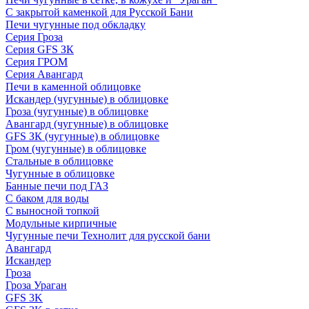
С закрытой каменкой для Русской Бани
Печи чугунные под обкладку
Серия Гроза
Серия GFS ЗК
Серия ГРОМ
Серия Авангард
Печи в каменной облицовке
Искандер (чугунные) в облицовке
Гроза (чугунные) в облицовке
Авангард (чугунные) в облицовке
GFS ЗК (чугунные) в облицовке
Гром (чугунные) в облицовке
Стальные в облицовке
Чугунные в облицовке
Банные печи под ГАЗ
С баком для воды
С выносной топкой
Модульные кирпичные
Чугунные печи Технолит для русской бани
Авангард
Искандер
Гроза
Гроза Ураган
GFS 3K