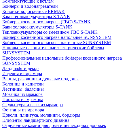
Комплектующие к котлам
Бойлеры и водонагреватели
Колонки водогрейные ERMAK
Баки теплоаккумуляторы S-TANK
Бойлеры косвенного нагрева (ГВС) S-TANK
Баки холодоаккумуляторы S-TANK
Теплоаккумуляторы со змеевиком ГВС S-TANK
Бойлеры косвенного нагрева напольные SUNSYSTEM
Бойлеры косвенного нагрева настенные SUNSYSTEM
Напольные накопительные электрические бойлеры
SUNSYSTEM
Профессиональные напольные бойлеры косвенного нагрева
SUNSYSTEM
Ландшафт и декор
Изделия из мрамора
Ванны, раковины и душевые поддоны
Колонны и капители
Лестницы, балясины
Мозаика из мрамора
Порталы из мрамора
Скульптура и вазы из мрамора
Фонтаны из мрамора
Цоколи, плинтуса, молдинги, бордюры
Элементы ландшафтного дизайна
Отделочные камни для дома и пешеходных дорожек