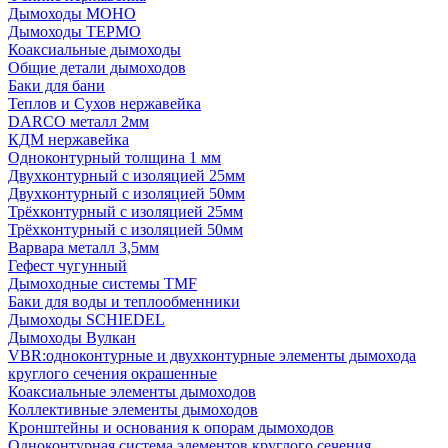
Дымоходы МОНО
Дымоходы ТЕРМО
Коаксиальные дымоходы
Общие детали дымоходов
Баки для бани
Теплов и Сухов нержавейка
DARCO металл 2мм
КДМ нержавейка
Одноконтурный толщина 1 мм
Двухконтурный с изоляцией 25мм
Двухконтурный с изоляцией 50мм
Трёхконтурный с изоляцией 25мм
Трёхконтурный с изоляцией 50мм
Варвара металл 3,5мм
Гефест чугунный
Дымоходные системы TMF
Баки для воды и теплообменники
Дымоходы SCHIEDEL
Дымоходы Вулкан
VBR:одноконтурные и двухконтурные элементы дымохода
круглого сечения окрашенные
Коаксиальные элементы дымоходов
Коллективные элементы дымоходов
Кронштейны и основания к опорам дымоходов
Одноконтурная система элементов круглого сечения