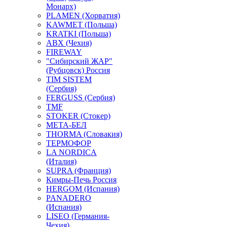
Монарх)
PLAMEN (Хорватия)
KAWMET (Польша)
KRATKI (Польша)
ABX (Чехия)
FIREWAY
"Сибирский ЖАР"
(Рубцовск) Россия
TIM SISTEM
(Сербия)
FERGUSS (Сербия)
TMF
STOKER (Стокер)
МЕТА-БЕЛ
THORMA (Словакия)
ТЕРМОФОР
LA NORDICA
(Италия)
SUPRA (Франция)
Кимры-Печь Россия
HERGOM (Испания)
PANADERO
(Испания)
LISEO (Германия-
Чехия)