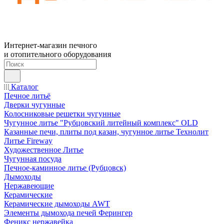
Интернет-магазин печного
и отопительного оборудования
Каталог
Печное литьё
Дверки чугунные
Колосниковые решетки чугунные
Чугунное литье "Рубцовский литейный комплекс" OLD
Казанные печи, плиты под казан, чугунное литье Технолит
Литье Fireway
Художественное Литье
Чугунная посуда
Печное-каминное литье (Рубцовск)
Дымоходы
Нержавеющие
Керамические
Керамические дымоходы AWT
Элементы дымохода печей Ферингер
Феникс нержавейка