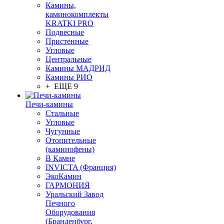
Камины,
каминокомплекты
KRATKI PRO
Подвесные
Пристенные
Угловые
Центральные
Камины МАДРИД
Камины РИО
+ ЕЩЕ 9
Печи-камины
Стальные
Угловые
Чугунные
Отопительные
(каминофены)
В Камне
INVICTA (Франция)
ЭкоКамин
ГАРМОНИЯ
Уральский Завод
Печного
Оборудования
(Бранденбург,