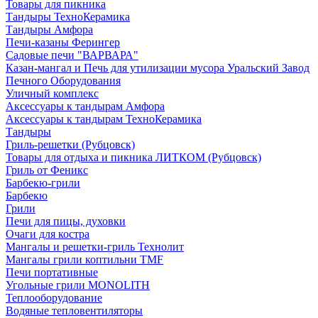
Товары для пикника
Тандыры ТехноКерамика
Тандыры Амфора
Печи-казаны Ферингер
Садовые печи "ВАРВАРА"
Казан-мангал и Печь для утилизации мусора Уральский Завод
Печного Оборудования
Уличный комплекс
Аксессуары к тандырам Амфора
Аксессуары к тандырам ТехноКерамика
Тандыры
Гриль-решетки (Рубцовск)
Товары для отдыха и пикника ЛИТКОМ (Рубцовск)
Гриль от Феникс
Барбекю-грили
Барбекю
Грили
Печи для пицы, духовки
Очаги для костра
Мангалы и решетки-гриль Технолит
Мангалы грили коптильни TMF
Печи портативные
Угольные грили MONOLITH
Теплооборудование
Водяные тепловентиляторы