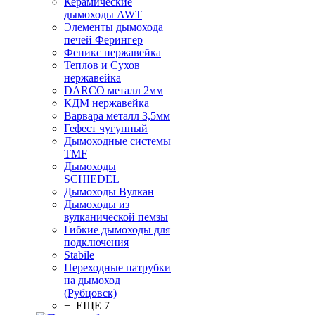
Керамические
дымоходы AWT
Элементы дымохода
печей Ферингер
Феникс нержавейка
Теплов и Сухов
нержавейка
DARCO металл 2мм
КДМ нержавейка
Варвара металл 3,5мм
Гефест чугунный
Дымоходные системы
TMF
Дымоходы
SCHIEDEL
Дымоходы Вулкан
Дымоходы из
вулканической пемзы
Гибкие дымоходы для
подключения
Stabile
Переходные патрубки
на дымоход
(Рубцовск)
+ ЕЩЕ 7