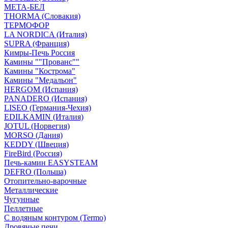
МЕТА-БЕЛ
THORMA (Словакия)
ТЕРМОФОР
LA NORDICA (Италия)
SUPRA (Франция)
Кимры-Печь Россия
Камины ""Прованс""
Камины "Кострома"
Камины "Медальон"
HERGOM (Испания)
PANADERO (Испания)
LISEO (Германия-Чехия)
EDILKAMIN (Италия)
JOTUL (Норвегия)
MORSO (Дания)
KEDDY (Швеция)
FireBird (Россия)
Печь-камин EASYSTEAM
DEFRO (Польша)
Отопительно-варочные
Металлические
Чугунные
Пеллетные
С водяным контуром (Termo)
Дровяные печи