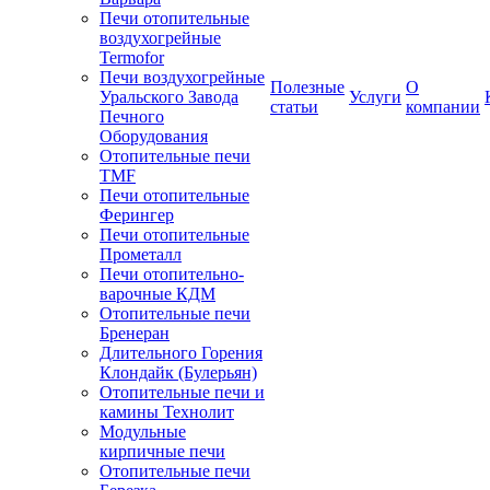
Печи отопительные
воздухогрейные
Termofor
Печи воздухогрейные
Полезные
О
Уральского Завода
Услуги
статьи
компании
Печного
Оборудования
Отопительные печи
TMF
Печи отопительные
Ферингер
Печи отопительные
Прометалл
Печи отопительно-
варочные КДМ
Отопительные печи
Бренеран
Длительного Горения
Клондайк (Булерьян)
Отопительные печи и
камины Технолит
Модульные
кирпичные печи
Отопительные печи