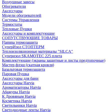
Воздушные завесы
Обогреватели
Аксессуары
Модели обогревателей
Системы Управления
Термостаты
Тепловые Пушки
Аксессуары и комплектующие
СОПУТСТВУЮЩИЕ ТОВАРЫ
Flamma термозащита
СуперИзол СТОПТЕРМ
Теплоизоляционные материалы "SILCA"
Суперизол SKAMOTEC 225 плита
Комплектующие (экраны защитные и листы предтопочные)
Мастер флэш (скатная кровля)
Базальтовая термозащита
Паровая Пушка
Аксессуары для бани
Аксессуары Harvia
Ароматизаторы Harvia
Абажуры Harvia
К Дровяным Harvia
Косметика Harvia
Светильники Harvia
Светодиодные ленты Harvia