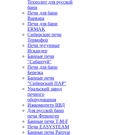
Технолит для русской
бани
Печи для бани
Варвара
Печи для бани
ERMAK
Сибирские печи
Термофор
Печи чугунные
Искандер
Банные печи
"Сабантуй"
Печи для бани
Березка
Банные печи
"Сибирский ПАР"
Уральский завод
печного
оборудования
Ижкомцентр ВВД
Для русской бани
печи Ферингер
Банные печи T-M-F
Печи EASYSTEAM
Банные печи Parovar