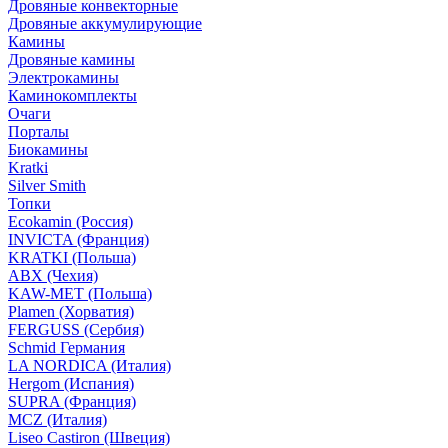
Дровяные конвекторные
Дровяные аккумулирующие
Камины
Дровяные камины
Электрокамины
Каминокомплекты
Очаги
Порталы
Биокамины
Kratki
Silver Smith
Топки
Ecokamin (Россия)
INVICTA (Франция)
KRATKI (Польша)
ABX (Чехия)
KAW-MET (Польша)
Plamen (Хорватия)
FERGUSS (Сербия)
Schmid Германия
LA NORDICA (Италия)
Hergom (Испания)
SUPRA (Франция)
MCZ (Италия)
Liseo Castiron (Швеция)