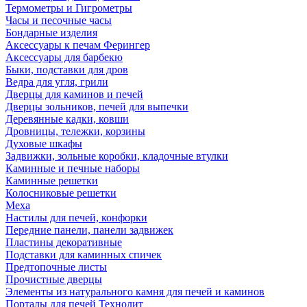
Термометры и Гигрометры
Часы и песочные часы
Бондарные изделия
Аксессуары к печам Ферингер
Аксессуары для барбекю
Быки, подставки для дров
Ведра для угля, грили
Дверцы для каминов и печей
Дверцы зольников, печей для выпечки
Деревянные кадки, ковши
Дровницы, тележки, корзины
Духовые шкафы
Задвижки, зольные коробки, кладочные втулки
Каминные и печные наборы
Каминные решетки
Колосниковые решетки
Меха
Настилы для печей, конфорки
Передние панели, панели задвижек
Пластины декоративные
Подставки для каминных спичек
Предтопочные листы
Прочистные дверцы
Элементы из натурального камня для печей и каминов
Порталы для печей Технолит