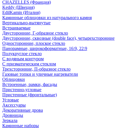
CHAZELLES (Франция)
Keddy (Швеция)
EdilKamin (Италия)
Каминные облицовки из натурального камня
Вертикально-вытянутые
Встраиваемые
Двусторонние, Г-образное стекло
Двусторонние, сквозные (double face), четырехсторонние
Односторонние, плоское стекло
Панорамные, широкоформатные, 16:9, 22:9
Полукруглое стекло
С водяным контуром
С призматическим стеклом
Трехсторонние, П-образное стекло
Газовые топки и уличные нагреватели
Облицовки
Встроенные, рамки, фасады
Пристенно-угловые
Пристенные (фронтальные)
Угловые
Аксессуары
Декоративные дрова
Дровницы
Зеркала
Каминные наборы