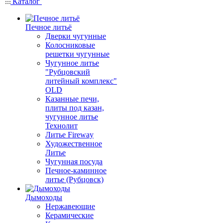
Каталог
Печное литьё
Дверки чугунные
Колосниковые
решетки чугунные
Чугунное литье
"Рубцовский
литейный комплекс"
OLD
Казанные печи,
плиты под казан,
чугунное литье
Технолит
Литье Fireway
Художественное
Литье
Чугунная посуда
Печное-каминное
литье (Рубцовск)
Дымоходы
Нержавеющие
Керамические