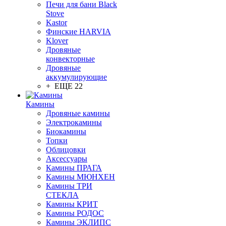
Печи для бани Black
Stove
Kastor
Финские HARVIA
Klover
Дровяные
конвекторные
Дровяные
аккумулирующие
+ ЕЩЕ 22
Камины
Дровяные камины
Электрокамины
Биокамины
Топки
Облицовки
Аксессуары
Камины ПРАГА
Камины МЮНХЕН
Камины ТРИ
СТЕКЛА
Камины КРИТ
Камины РОДОС
Камины ЭКЛИПС