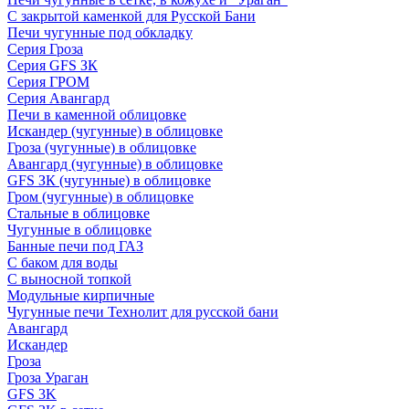
С закрытой каменкой для Русской Бани
Печи чугунные под обкладку
Серия Гроза
Серия GFS ЗК
Серия ГРОМ
Серия Авангард
Печи в каменной облицовке
Искандер (чугунные) в облицовке
Гроза (чугунные) в облицовке
Авангард (чугунные) в облицовке
GFS ЗК (чугунные) в облицовке
Гром (чугунные) в облицовке
Стальные в облицовке
Чугунные в облицовке
Банные печи под ГАЗ
С баком для воды
С выносной топкой
Модульные кирпичные
Чугунные печи Технолит для русской бани
Авангард
Искандер
Гроза
Гроза Ураган
GFS 3K