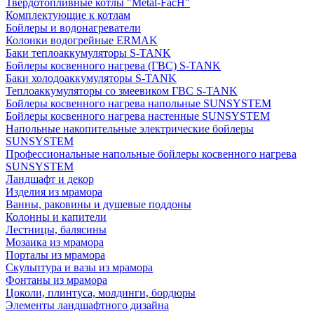
Твердотопливные котлы "Metal-FacH"
Комплектующие к котлам
Бойлеры и водонагреватели
Колонки водогрейные ERMAK
Баки теплоаккумуляторы S-TANK
Бойлеры косвенного нагрева (ГВС) S-TANK
Баки холодоаккумуляторы S-TANK
Теплоаккумуляторы со змеевиком ГВС S-TANK
Бойлеры косвенного нагрева напольные SUNSYSTEM
Бойлеры косвенного нагрева настенные SUNSYSTEM
Напольные накопительные электрические бойлеры
SUNSYSTEM
Профессиональные напольные бойлеры косвенного нагрева
SUNSYSTEM
Ландшафт и декор
Изделия из мрамора
Ванны, раковины и душевые поддоны
Колонны и капители
Лестницы, балясины
Мозаика из мрамора
Порталы из мрамора
Скульптура и вазы из мрамора
Фонтаны из мрамора
Цоколи, плинтуса, молдинги, бордюры
Элементы ландшафтного дизайна