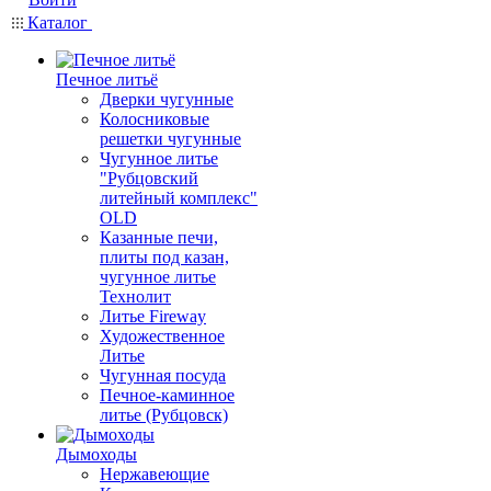
Каталог
Печное литьё
Дверки чугунные
Колосниковые
решетки чугунные
Чугунное литье
"Рубцовский
литейный комплекс"
OLD
Казанные печи,
плиты под казан,
чугунное литье
Технолит
Литье Fireway
Художественное
Литье
Чугунная посуда
Печное-каминное
литье (Рубцовск)
Дымоходы
Нержавеющие