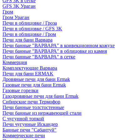
GFS 3K в сетке
GFS 3K Ураган
Гром
Гром Ураган
Печи в облицовке / Гроза
Печи в облицовке / GFS 3K
Печи в облицовке / Гром
Печи для бани Варвара
Печи банные "ВАРВАРА" в конвекционном кожухе
Печи банные "ВАРВАРА" в облицовке из камня
Печи банные "ВАРВАРА" в сетке
Коммерция
Комплектующие Варвара
Печи для бани ERMAK
Дровяные печи для бани Ermak
Газовые печи для бани Ermak
Газовые горелки
Газодровяные печи для бани Ermak
Сибирские печи Термофор
Печи банные толстостенные
Печи банные из нержавеющей стали
С чугунной топкой
Печи чугунные Искандер
Банные печи "Сабантуй"
Коммерческие печи