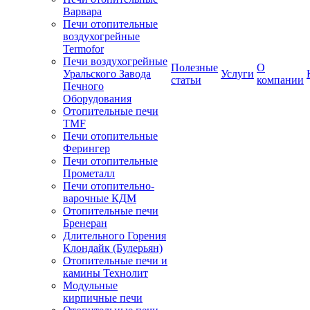
Варвара
Печи отопительные
воздухогрейные
Termofor
Печи воздухогрейные
Полезные
О
Уральского Завода
Услуги
статьи
компании
Печного
Оборудования
Отопительные печи
TMF
Печи отопительные
Ферингер
Печи отопительные
Прометалл
Печи отопительно-
варочные КДМ
Отопительные печи
Бренеран
Длительного Горения
Клондайк (Булерьян)
Отопительные печи и
камины Технолит
Модульные
кирпичные печи