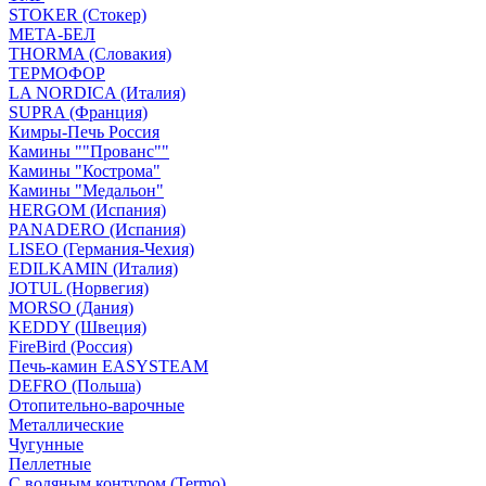
STOKER (Стокер)
МЕТА-БЕЛ
THORMA (Словакия)
ТЕРМОФОР
LA NORDICA (Италия)
SUPRA (Франция)
Кимры-Печь Россия
Камины ""Прованс""
Камины "Кострома"
Камины "Медальон"
HERGOM (Испания)
PANADERO (Испания)
LISEO (Германия-Чехия)
EDILKAMIN (Италия)
JOTUL (Норвегия)
MORSO (Дания)
KEDDY (Швеция)
FireBird (Россия)
Печь-камин EASYSTEAM
DEFRO (Польша)
Отопительно-варочные
Металлические
Чугунные
Пеллетные
С водяным контуром (Termo)