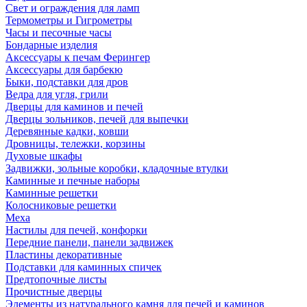
Свет и ограждения для ламп
Термометры и Гигрометры
Часы и песочные часы
Бондарные изделия
Аксессуары к печам Ферингер
Аксессуары для барбекю
Быки, подставки для дров
Ведра для угля, грили
Дверцы для каминов и печей
Дверцы зольников, печей для выпечки
Деревянные кадки, ковши
Дровницы, тележки, корзины
Духовые шкафы
Задвижки, зольные коробки, кладочные втулки
Каминные и печные наборы
Каминные решетки
Колосниковые решетки
Меха
Настилы для печей, конфорки
Передние панели, панели задвижек
Пластины декоративные
Подставки для каминных спичек
Предтопочные листы
Прочистные дверцы
Элементы из натурального камня для печей и каминов