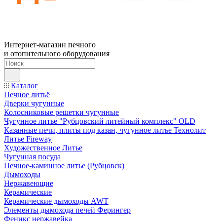
Интернет-магазин печного
и отопительного оборудования
Каталог
Печное литьё
Дверки чугунные
Колосниковые решетки чугунные
Чугунное литье "Рубцовский литейный комплекс" OLD
Казанные печи, плиты под казан, чугунное литье Технолит
Литье Fireway
Художественное Литье
Чугунная посуда
Печное-каминное литье (Рубцовск)
Дымоходы
Нержавеющие
Керамические
Керамические дымоходы AWT
Элементы дымохода печей Ферингер
Феникс нержавейка