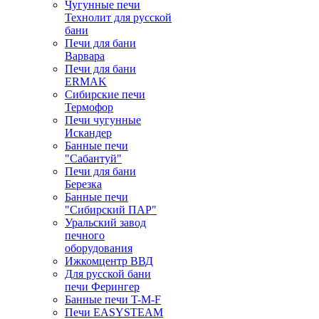
Чугунные печи
Технолит для русской
бани
Печи для бани
Варвара
Печи для бани
ERMAK
Сибирские печи
Термофор
Печи чугунные
Искандер
Банные печи
"Сабантуй"
Печи для бани
Березка
Банные печи
"Сибирский ПАР"
Уральский завод
печного
оборудования
Ижкомцентр ВВД
Для русской бани
печи Ферингер
Банные печи T-M-F
Печи EASYSTEAM