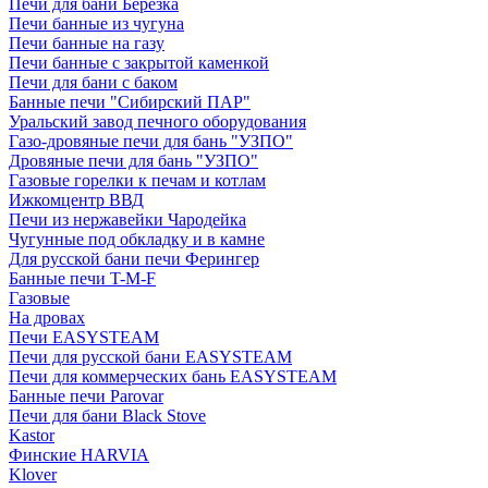
Печи для бани Березка
Печи банные из чугуна
Печи банные на газу
Печи банные с закрытой каменкой
Печи для бани с баком
Банные печи "Сибирский ПАР"
Уральский завод печного оборудования
Газо-дровяные печи для бань "УЗПО"
Дровяные печи для бань "УЗПО"
Газовые горелки к печам и котлам
Ижкомцентр ВВД
Печи из нержавейки Чародейка
Чугунные под обкладку и в камне
Для русской бани печи Ферингер
Банные печи T-M-F
Газовые
На дровах
Печи EASYSTEAM
Печи для русской бани EASYSTEAM
Печи для коммерческих бань EASYSTEAM
Банные печи Parovar
Печи для бани Black Stove
Kastor
Финские HARVIA
Klover