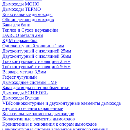
Дымоходы МОНО
Дымоходы ТЕРМО
Коаксиальные дымоходы
Общие детали дымоходов
Баки для бани
Теплов и Сухов нержавейка
DARCO металл 2мм
КДМ нержавейка
Одноконтурный толщина 1 мм
Двухконтурный с изоляцией 25мм
Двухконтурный с изоляцией 50мм
Трёхконтурный с изоляцией 25мм
Трёхконтурный с изоляцией 50мм
Варвара металл 3,5мм
Гефест чугунный
Дымоходные системы TMF
Баки для воды и теплообменники
Дымоходы SCHIEDEL
Дымоходы Вулкан
VBR:одноконтурные и двухконтурные элементы дымохода
круглого сечения окрашенные
Коаксиальные элементы дымоходов
Коллективные элементы дымоходов
Кронштейны и основания к опорам дымоходов
Одноконтурная система элементов круглого сечения