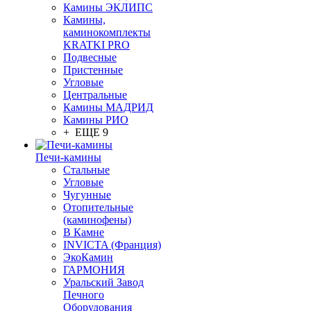
Камины ЭКЛИПС
Камины,
каминокомплекты
KRATKI PRO
Подвесные
Пристенные
Угловые
Центральные
Камины МАДРИД
Камины РИО
+ ЕЩЕ 9
Печи-камины
Стальные
Угловые
Чугунные
Отопительные
(каминофены)
В Камне
INVICTA (Франция)
ЭкоКамин
ГАРМОНИЯ
Уральский Завод
Печного
Оборудования