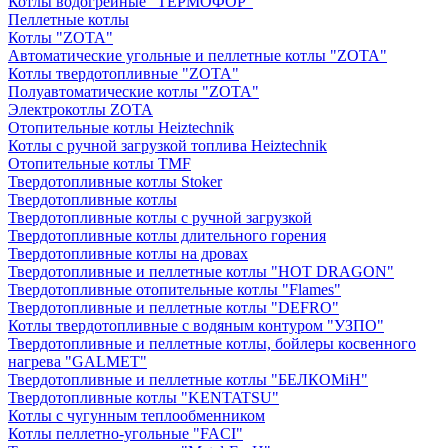
Котлы водогрейные "ТЕРМОФОР"
Пеллетные котлы
Котлы "ZOTA"
Автоматические угольные и пеллетные котлы "ZOTA"
Котлы твердотопливные "ZOTA"
Полуавтоматические котлы "ZOTA"
Электрокотлы ZOTA
Отопительные котлы Heiztechnik
Котлы с ручной загрузкой топлива Heiztechnik
Отопительные котлы TMF
Твердотопливные котлы Stoker
Твердотопливные котлы
Твердотопливные котлы с ручной загрузкой
Твердотопливные котлы длительного горения
Твердотопливные котлы на дровах
Твердотопливные и пеллетные котлы "HOT DRAGON"
Твердотопливные отопительные котлы "Flames"
Твердотопливные и пеллетные котлы "DEFRO"
Котлы твердотопливные с водяным контуром "УЗПО"
Твердотопливные и пеллетные котлы, бойлеры косвенного
нагрева "GALMET"
Твердотопливные и пеллетные котлы "БЕЛКОМiН"
Твердотопливные котлы "KENTATSU"
Котлы с чугунным теплообменником
Котлы пеллетно-угольные "FACI"