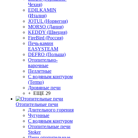
Чехия)
EDILKAMIN
(Италия)
JOTUL (Норвегия)
MORSO (Дания)
KEDDY (Швеция)
FireBird (Россия)
Печь-камин
EASYSTEAM
DEFRO (Польша)
Отопительно-
варочные
Пеллетные
С водяным контуром
(Termo)
Дровяные печи
+ ЕЩЕ 29
Отопительные печи
Длительного горения
Чугунные
C водяным контуром
Отопительные печи
Stoker
Печи отопительные