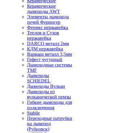
Керамические
Керамические
дымоходы AWT
Элементы дымохода
печей Ферингер
Феникс нержавейка
Теплов и Сухов
нержавейка
DARCO металл 2мм
КДМ нержавейка
Варвара металл 3,5мм
Гефест чугунный
Дымоходные системы
TMF
Дымоходы
SCHIEDEL
Дымоходы Вулкан
Дымоходы из
вулканической пемзы
Гибкие дымоходы для
подключения
Stabile
Переходные патрубки
на дымоход
(Рубцовск)