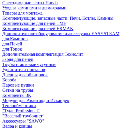
Светодиодные ленты Harvia
Уход за каминами и дымоходами
Товары для монтажа
Комплектующие, запасные части: Печи, Котлы, Камины
Комплектующие для печей TMF
Комплектующие для печей ERMAK
Дополнительное оборудование и аксессуары EASYSTEAM
для Каминов
для Печей
для Топок
Дополнительная комплектация Технолит
Заряд для печей
Трубы стартовые чугунные
Удлинители порталов
Дверцы для облицовок
Короба
Паровые пушки
Сетки на трубы
Комплекты ЗК
Модули для Авангард и Искандер
Теплообменники
"Tytan Professional"
"Весёлый трубочист"
Аксессуары "SAWO"
Ведра и ковшы