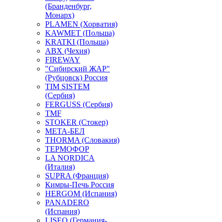
(Бранденбург,
Монарх)
PLAMEN (Хорватия)
KAWMET (Польша)
KRATKI (Польша)
ABX (Чехия)
FIREWAY
"Сибирский ЖАР"
(Рубцовск) Россия
TIM SISTEM
(Сербия)
FERGUSS (Сербия)
TMF
STOKER (Стокер)
МЕТА-БЕЛ
THORMA (Словакия)
ТЕРМОФОР
LA NORDICA
(Италия)
SUPRA (Франция)
Кимры-Печь Россия
HERGOM (Испания)
PANADERO
(Испания)
LISEO (Германия-