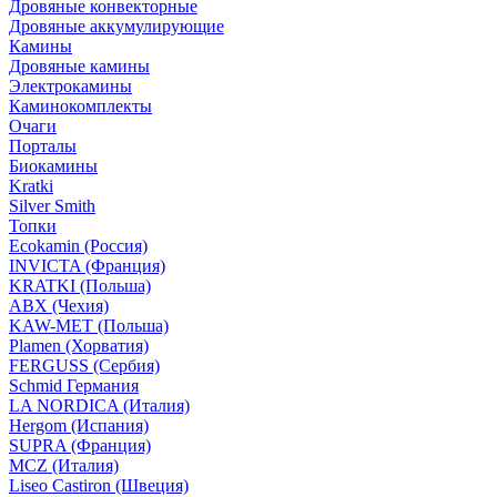
Дровяные конвекторные
Дровяные аккумулирующие
Камины
Дровяные камины
Электрокамины
Каминокомплекты
Очаги
Порталы
Биокамины
Kratki
Silver Smith
Топки
Ecokamin (Россия)
INVICTA (Франция)
KRATKI (Польша)
ABX (Чехия)
KAW-MET (Польша)
Plamen (Хорватия)
FERGUSS (Сербия)
Schmid Германия
LA NORDICA (Италия)
Hergom (Испания)
SUPRA (Франция)
MCZ (Италия)
Liseo Castiron (Швеция)