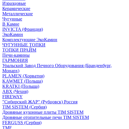
Изразцовые
Керамические
Металлические
Чугунные
В Камне
INVICTA (Франция)
ЭкоКамин
Комплектующие ЭкоКамин
ЧУГУННЫЕ ТОПКИ
ТОПКИ ПРАЙМ
Печи-камины
ГАРМОНИЯ
Уральский Завод Печного Оборудования (Бранденбург,
Монарх)
PLAMEN (Хорватия)
KAWMET (Польша)
KRATKI (Польша)
ABX (Чехия)
FIREWAY
"Сибирский ЖАР" (Рубцовск) Россия
TIM SISTEM (Сербия)
Дровяные кухонные плиты TIM SISTEM
Дровяные отопительные печи TIM SISTEM
FERGUSS (Сербия)
TMF