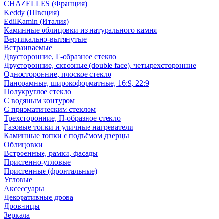
CHAZELLES (Франция)
Keddy (Швеция)
EdilKamin (Италия)
Каминные облицовки из натурального камня
Вертикально-вытянутые
Встраиваемые
Двусторонние, Г-образное стекло
Двусторонние, сквозные (double face), четырехсторонние
Односторонние, плоское стекло
Панорамные, широкоформатные, 16:9, 22:9
Полукруглое стекло
С водяным контуром
С призматическим стеклом
Трехсторонние, П-образное стекло
Газовые топки и уличные нагреватели
Каминные топки с подъёмом дверцы
Облицовки
Встроенные, рамки, фасады
Пристенно-угловые
Пристенные (фронтальные)
Угловые
Аксессуары
Декоративные дрова
Дровницы
Зеркала