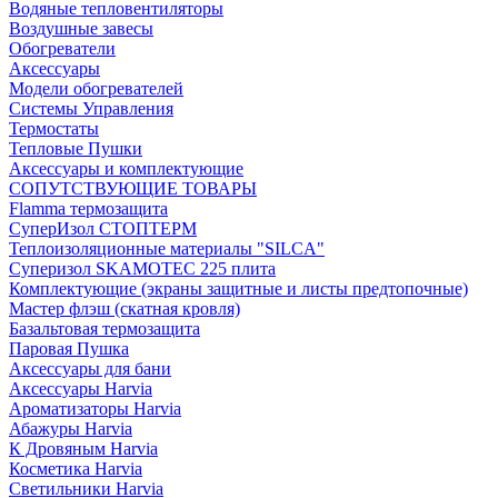
Водяные тепловентиляторы
Воздушные завесы
Обогреватели
Аксессуары
Модели обогревателей
Системы Управления
Термостаты
Тепловые Пушки
Аксессуары и комплектующие
СОПУТСТВУЮЩИЕ ТОВАРЫ
Flamma термозащита
СуперИзол СТОПТЕРМ
Теплоизоляционные материалы "SILCA"
Суперизол SKAMOTEC 225 плита
Комплектующие (экраны защитные и листы предтопочные)
Мастер флэш (скатная кровля)
Базальтовая термозащита
Паровая Пушка
Аксессуары для бани
Аксессуары Harvia
Ароматизаторы Harvia
Абажуры Harvia
К Дровяным Harvia
Косметика Harvia
Светильники Harvia