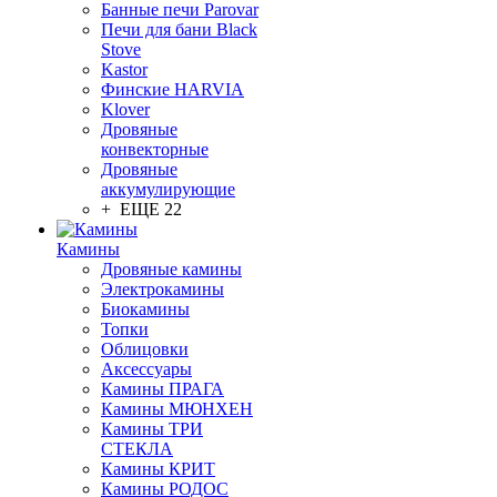
Банные печи Parovar
Печи для бани Black
Stove
Kastor
Финские HARVIA
Klover
Дровяные
конвекторные
Дровяные
аккумулирующие
+ ЕЩЕ 22
Камины
Дровяные камины
Электрокамины
Биокамины
Топки
Облицовки
Аксессуары
Камины ПРАГА
Камины МЮНХЕН
Камины ТРИ
СТЕКЛА
Камины КРИТ
Камины РОДОС