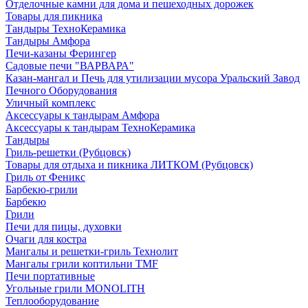
Отделочные камни для дома и пешеходных дорожек
Товары для пикника
Тандыры ТехноКерамика
Тандыры Амфора
Печи-казаны Ферингер
Садовые печи "ВАРВАРА"
Казан-мангал и Печь для утилизации мусора Уральский Завод
Печного Оборудования
Уличный комплекс
Аксессуары к тандырам Амфора
Аксессуары к тандырам ТехноКерамика
Тандыры
Гриль-решетки (Рубцовск)
Товары для отдыха и пикника ЛИТКОМ (Рубцовск)
Гриль от Феникс
Барбекю-грили
Барбекю
Грили
Печи для пицы, духовки
Очаги для костра
Мангалы и решетки-гриль Технолит
Мангалы грили коптильни TMF
Печи портативные
Угольные грили MONOLITH
Теплооборудование