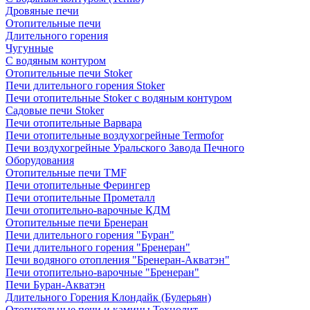
Дровяные печи
Отопительные печи
Длительного горения
Чугунные
C водяным контуром
Отопительные печи Stoker
Печи длительного горения Stoker
Печи отопительные Stoker с водяным контуром
Садовые печи Stoker
Печи отопительные Варвара
Печи отопительные воздухогрейные Termofor
Печи воздухогрейные Уральского Завода Печного
Оборудования
Отопительные печи TMF
Печи отопительные Ферингер
Печи отопительные Прометалл
Печи отопительно-варочные КДМ
Отопительные печи Бренеран
Печи длительного горения "Буран"
Печи длительного горения "Бренеран"
Печи водяного отопления "Бренеран-Акватэн"
Печи отопительно-варочные "Бренеран"
Печи Буран-Акватэн
Длительного Горения Клондайк (Булерьян)
Отопительные печи и камины Технолит