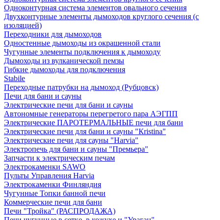
Одноконтурная система элементов овального сечения
Двухконтурные элементы дымоходов круглого сечения (с
изоляцией)
Переходники для дымоходов
Одностенные дымоходы из окрашенной стали
Чугунные элементы подключения к дымоходу
Дымоходы из вулканической пемзы
Гибкие дымоходы для подключения
Stabile
Переходные патрубки на дымоход (Рубцовск)
Печи для бани и сауны
Электрические печи для бани и сауны
Автономные генераторы перегретого пара АЭГПП
Электрические ПАРОТЕРМАЛЬНЫЕ печи для бани
Электрические печи для бани и сауны "Кristina"
Электрические печи для сауны "Harvia"
Электропечь для бани и сауны "Премьера"
Запчасти к электрическим печам
Электрокаменки SAWO
Пульты Управления Harvia
Электрокаменки Финляндия
Чугунные Топки банной печи
Коммерческие печи для бани
Печи "Тройка" (РАСПРОДАЖА)
Печи чугунные в сетке, в кожухе и "Ураган"