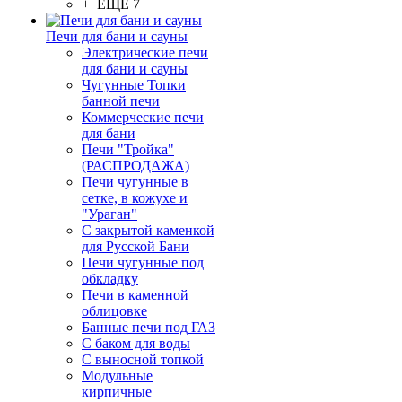
+ ЕЩЕ 7
Печи для бани и сауны
Электрические печи
для бани и сауны
Чугунные Топки
банной печи
Коммерческие печи
для бани
Печи "Тройка"
(РАСПРОДАЖА)
Печи чугунные в
сетке, в кожухе и
"Ураган"
С закрытой каменкой
для Русской Бани
Печи чугунные под
обкладку
Печи в каменной
облицовке
Банные печи под ГАЗ
С баком для воды
С выносной топкой
Модульные
кирпичные