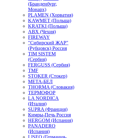
(Бранденбург,
Монарх)
PLAMEN (Хорватия)
KAWMET (Польша)
KRATKI (Польша)
ABX (Чехия)
FIREWAY
"Сибирский ЖАР"
(Рубцовск) Россия
TIM SISTEM
(Сербия)
FERGUSS (Сербия)
TMF
STOKER (Стокер)
МЕТА-БЕЛ
THORMA (Словакия)
ТЕРМОФОР
LA NORDICA
(Италия)
SUPRA (Франция)
Кимры-Печь Россия
HERGOM (Испания)
PANADERO
(Испания)
LISEO (Германия-