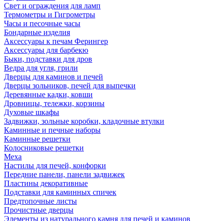
Свет и ограждения для ламп
Термометры и Гигрометры
Часы и песочные часы
Бондарные изделия
Аксессуары к печам Ферингер
Аксессуары для барбекю
Быки, подставки для дров
Ведра для угля, грили
Дверцы для каминов и печей
Дверцы зольников, печей для выпечки
Деревянные кадки, ковши
Дровницы, тележки, корзины
Духовые шкафы
Задвижки, зольные коробки, кладочные втулки
Каминные и печные наборы
Каминные решетки
Колосниковые решетки
Меха
Настилы для печей, конфорки
Передние панели, панели задвижек
Пластины декоративные
Подставки для каминных спичек
Предтопочные листы
Прочистные дверцы
Элементы из натурального камня для печей и каминов