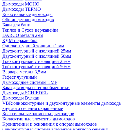
Дымоходы МОНО
Дымоходы ТЕРМО
Коаксиальные дымоходы
Общие детали дымоходов
Баки для бани
Теплов и Сухов нержавейка
DARCO металл 2мм
КДМ нержавейка
Одноконтурный толщина 1 мм
Двухконтурный с изоляцией 25мм
Двухконтурный с изоляцией 50мм
Трёхконтурный с изоляцией 25мм
Трёхконтурный с изоляцией 50мм
Варвара металл 3,5мм
Гефест чугунный
Дымоходные системы TMF
Баки для воды и теплообменники
Дымоходы SCHIEDEL
Дымоходы Вулкан
VBR:одноконтурные и двухконтурные элементы дымохода
круглого сечения окрашенные
Коаксиальные элементы дымоходов
Коллективные элементы дымоходов
Кронштейны и основания к опорам дымоходов
Одноконтурная система элементов круглого сечения