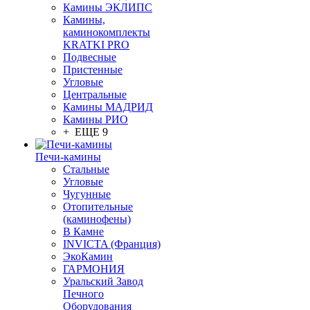
Камины ЭКЛИПС
Камины,
каминокомплекты
KRATKI PRO
Подвесные
Пристенные
Угловые
Центральные
Камины МАДРИД
Камины РИО
+ ЕЩЕ 9
Печи-камины
Стальные
Угловые
Чугунные
Отопительные
(каминофены)
В Камне
INVICTA (Франция)
ЭкоКамин
ГАРМОНИЯ
Уральский Завод
Печного
Оборудования