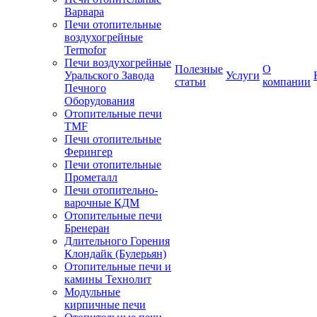
Варвара
Печи отопительные
воздухогрейные
Termofor
Печи воздухогрейные
Полезные
О
Уральского Завода
Услуги
статьи
компании
Печного
Оборудования
Отопительные печи
TMF
Печи отопительные
Ферингер
Печи отопительные
Прометалл
Печи отопительно-
варочные КДМ
Отопительные печи
Бренеран
Длительного Горения
Клондайк (Булерьян)
Отопительные печи и
камины Технолит
Модульные
кирпичные печи