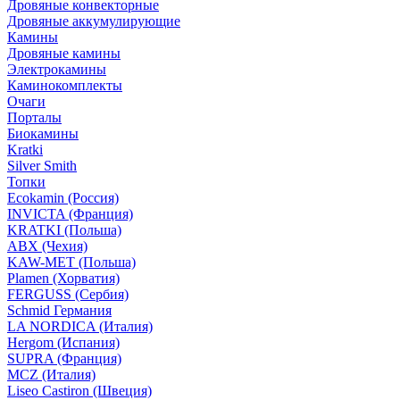
Дровяные конвекторные
Дровяные аккумулирующие
Камины
Дровяные камины
Электрокамины
Каминокомплекты
Очаги
Порталы
Биокамины
Kratki
Silver Smith
Топки
Ecokamin (Россия)
INVICTA (Франция)
KRATKI (Польша)
ABX (Чехия)
KAW-MET (Польша)
Plamen (Хорватия)
FERGUSS (Сербия)
Schmid Германия
LA NORDICA (Италия)
Hergom (Испания)
SUPRA (Франция)
MCZ (Италия)
Liseo Castiron (Швеция)