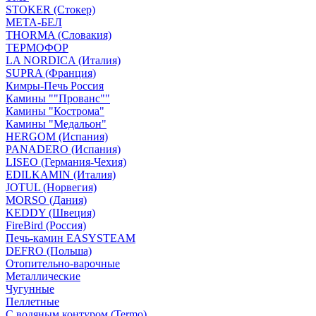
STOKER (Стокер)
МЕТА-БЕЛ
THORMA (Словакия)
ТЕРМОФОР
LA NORDICA (Италия)
SUPRA (Франция)
Кимры-Печь Россия
Камины ""Прованс""
Камины "Кострома"
Камины "Медальон"
HERGOM (Испания)
PANADERO (Испания)
LISEO (Германия-Чехия)
EDILKAMIN (Италия)
JOTUL (Норвегия)
MORSO (Дания)
KEDDY (Швеция)
FireBird (Россия)
Печь-камин EASYSTEAM
DEFRO (Польша)
Отопительно-варочные
Металлические
Чугунные
Пеллетные
С водяным контуром (Termo)