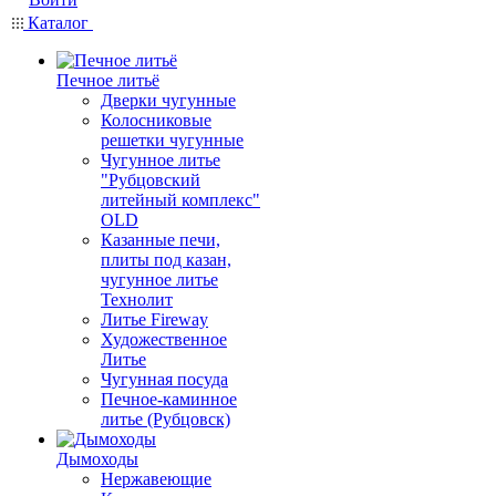
Каталог
Печное литьё
Дверки чугунные
Колосниковые
решетки чугунные
Чугунное литье
"Рубцовский
литейный комплекс"
OLD
Казанные печи,
плиты под казан,
чугунное литье
Технолит
Литье Fireway
Художественное
Литье
Чугунная посуда
Печное-каминное
литье (Рубцовск)
Дымоходы
Нержавеющие