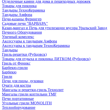
Отделочные камни для дома и пешеходных дорожек
Товары для пикника
Тандыры ТехноКерамика
Тандыры Амфора
Печи-казаны Ферингер
Садовые печи "ВАРВАРА"
Казан-мангал и Печь для утилизации мусора Уральский Завод
Печного Оборудования
Уличный комплекс
Аксессуары к тандырам Амфора
Аксессуары к тандырам ТехноКерамика
Тандыры
Гриль-решетки (Рубцовск)
Товары для отдыха и пикника ЛИТКОМ (Рубцовск)
Гриль от Феникс
Барбекю-грили
Барбекю
Грили
Печи для пицы, духовки
Очаги для костра
Мангалы и решетки-гриль Технолит
Мангалы грили коптильни TMF
Печи портативные
Угольные грили MONOLITH
Теплооборудование