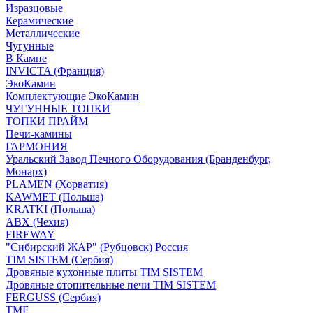
Изразцовые
Керамические
Металлические
Чугунные
В Камне
INVICTA (Франция)
ЭкоКамин
Комплектующие ЭкоКамин
ЧУГУННЫЕ ТОПКИ
ТОПКИ ПРАЙМ
Печи-камины
ГАРМОНИЯ
Уральский Завод Печного Оборудования (Бранденбург,
Монарх)
PLAMEN (Хорватия)
KAWMET (Польша)
KRATKI (Польша)
ABX (Чехия)
FIREWAY
"Сибирский ЖАР" (Рубцовск) Россия
TIM SISTEM (Сербия)
Дровяные кухонные плиты TIM SISTEM
Дровяные отопительные печи TIM SISTEM
FERGUSS (Сербия)
TMF