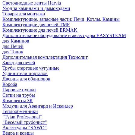
Светодиодные ленты Harvia
Уход за каминами и дымоходами
Товары для монтажа
Комплектующие, запасные части: Печи, Котлы, Камины
Комплектующие для печей TMF
Комплектующие для печей ERMAK
Дополнительное оборудование и аксессуары EASYSTEAM
для Каминов
для Печей
для Топок
Дополнительная комплектация Технолит
Заряд для печей
Трубы стартовые чугунные
Удлинители порталов
Дверцы для облицовок
Короба
Паровые пушки
Сетки на трубы
Комплекты ЗК
Модули для Авангард и Искандер
Теплообменники
"Tytan Professional"
"Весёлый трубочист"
Аксессуары "SAWO"
Ведра и ковшы