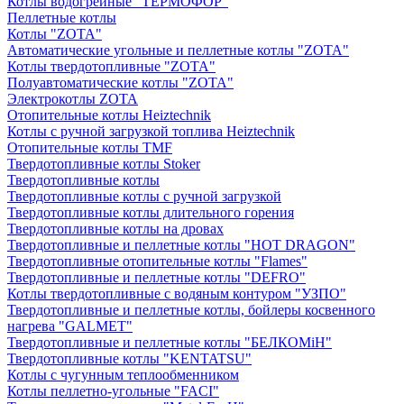
Котлы водогрейные "ТЕРМОФОР"
Пеллетные котлы
Котлы "ZOTA"
Автоматические угольные и пеллетные котлы "ZOTA"
Котлы твердотопливные "ZOTA"
Полуавтоматические котлы "ZOTA"
Электрокотлы ZOTA
Отопительные котлы Heiztechnik
Котлы с ручной загрузкой топлива Heiztechnik
Отопительные котлы TMF
Твердотопливные котлы Stoker
Твердотопливные котлы
Твердотопливные котлы с ручной загрузкой
Твердотопливные котлы длительного горения
Твердотопливные котлы на дровах
Твердотопливные и пеллетные котлы "HOT DRAGON"
Твердотопливные отопительные котлы "Flames"
Твердотопливные и пеллетные котлы "DEFRO"
Котлы твердотопливные с водяным контуром "УЗПО"
Твердотопливные и пеллетные котлы, бойлеры косвенного
нагрева "GALMET"
Твердотопливные и пеллетные котлы "БЕЛКОМiН"
Твердотопливные котлы "KENTATSU"
Котлы с чугунным теплообменником
Котлы пеллетно-угольные "FACI"