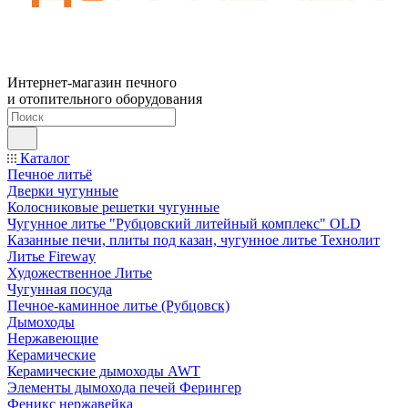
Интернет-магазин печного
и отопительного оборудования
Каталог
Печное литьё
Дверки чугунные
Колосниковые решетки чугунные
Чугунное литье "Рубцовский литейный комплекс" OLD
Казанные печи, плиты под казан, чугунное литье Технолит
Литье Fireway
Художественное Литье
Чугунная посуда
Печное-каминное литье (Рубцовск)
Дымоходы
Нержавеющие
Керамические
Керамические дымоходы AWT
Элементы дымохода печей Ферингер
Феникс нержавейка