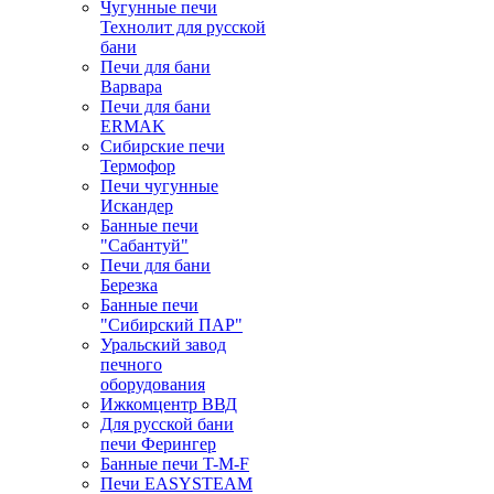
Чугунные печи
Технолит для русской
бани
Печи для бани
Варвара
Печи для бани
ERMAK
Сибирские печи
Термофор
Печи чугунные
Искандер
Банные печи
"Сабантуй"
Печи для бани
Березка
Банные печи
"Сибирский ПАР"
Уральский завод
печного
оборудования
Ижкомцентр ВВД
Для русской бани
печи Ферингер
Банные печи T-M-F
Печи EASYSTEAM