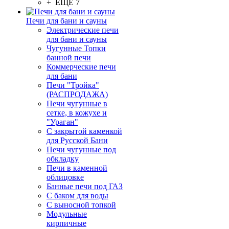
+ ЕЩЕ 7
Печи для бани и сауны
Электрические печи
для бани и сауны
Чугунные Топки
банной печи
Коммерческие печи
для бани
Печи "Тройка"
(РАСПРОДАЖА)
Печи чугунные в
сетке, в кожухе и
"Ураган"
С закрытой каменкой
для Русской Бани
Печи чугунные под
обкладку
Печи в каменной
облицовке
Банные печи под ГАЗ
С баком для воды
С выносной топкой
Модульные
кирпичные