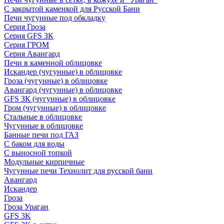
С закрытой каменкой для Русской Бани
Печи чугунные под обкладку
Серия Гроза
Серия GFS ЗК
Серия ГРОМ
Серия Авангард
Печи в каменной облицовке
Искандер (чугунные) в облицовке
Гроза (чугунные) в облицовке
Авангард (чугунные) в облицовке
GFS ЗК (чугунные) в облицовке
Гром (чугунные) в облицовке
Стальные в облицовке
Чугунные в облицовке
Банные печи под ГАЗ
С баком для воды
С выносной топкой
Модульные кирпичные
Чугунные печи Технолит для русской бани
Авангард
Искандер
Гроза
Гроза Ураган
GFS 3K