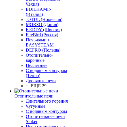
Чехия)
EDILKAMIN
(Италия)
JOTUL (Норвегия)
MORSO (Дания)
KEDDY (Швеция)
FireBird (Россия)
Печь-камин
EASYSTEAM
DEFRO (Польша)
Отопительно-
варочные
Пеллетные
С водяным контуром
(Termo)
Дровяные печи
+ ЕЩЕ 29
Отопительные печи
Длительного горения
Чугунные
C водяным контуром
Отопительные печи
Stoker
Печи отопительные