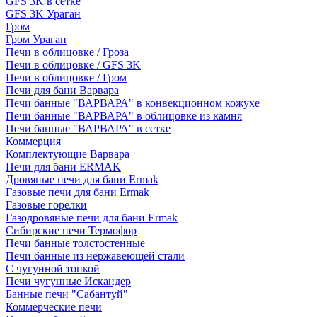
GFS 3K в сетке
GFS 3K Ураган
Гром
Гром Ураган
Печи в облицовке / Гроза
Печи в облицовке / GFS 3K
Печи в облицовке / Гром
Печи для бани Варвара
Печи банные "ВАРВАРА" в конвекционном кожухе
Печи банные "ВАРВАРА" в облицовке из камня
Печи банные "ВАРВАРА" в сетке
Коммерция
Комплектующие Варвара
Печи для бани ERMAK
Дровяные печи для бани Ermak
Газовые печи для бани Ermak
Газовые горелки
Газодровяные печи для бани Ermak
Сибирские печи Термофор
Печи банные толстостенные
Печи банные из нержавеющей стали
С чугунной топкой
Печи чугунные Искандер
Банные печи "Сабантуй"
Коммерческие печи