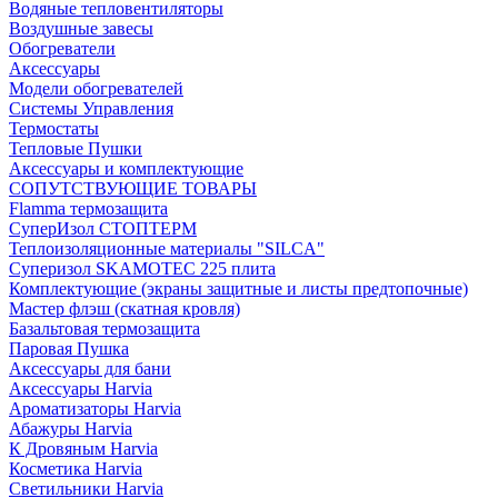
Водяные тепловентиляторы
Воздушные завесы
Обогреватели
Аксессуары
Модели обогревателей
Системы Управления
Термостаты
Тепловые Пушки
Аксессуары и комплектующие
СОПУТСТВУЮЩИЕ ТОВАРЫ
Flamma термозащита
СуперИзол СТОПТЕРМ
Теплоизоляционные материалы "SILCA"
Суперизол SKAMOTEC 225 плита
Комплектующие (экраны защитные и листы предтопочные)
Мастер флэш (скатная кровля)
Базальтовая термозащита
Паровая Пушка
Аксессуары для бани
Аксессуары Harvia
Ароматизаторы Harvia
Абажуры Harvia
К Дровяным Harvia
Косметика Harvia
Светильники Harvia