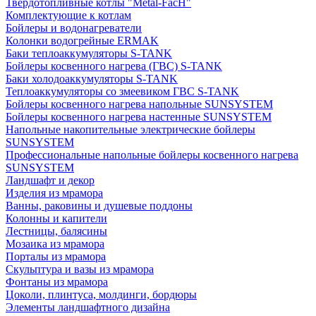
Твердотопливные котлы "Metal-FacH"
Комплектующие к котлам
Бойлеры и водонагреватели
Колонки водогрейные ERMAK
Баки теплоаккумуляторы S-TANK
Бойлеры косвенного нагрева (ГВС) S-TANK
Баки холодоаккумуляторы S-TANK
Теплоаккумуляторы со змеевиком ГВС S-TANK
Бойлеры косвенного нагрева напольные SUNSYSTEM
Бойлеры косвенного нагрева настенные SUNSYSTEM
Напольные накопительные электрические бойлеры
SUNSYSTEM
Профессиональные напольные бойлеры косвенного нагрева
SUNSYSTEM
Ландшафт и декор
Изделия из мрамора
Ванны, раковины и душевые поддоны
Колонны и капители
Лестницы, балясины
Мозаика из мрамора
Порталы из мрамора
Скульптура и вазы из мрамора
Фонтаны из мрамора
Цоколи, плинтуса, молдинги, бордюры
Элементы ландшафтного дизайна