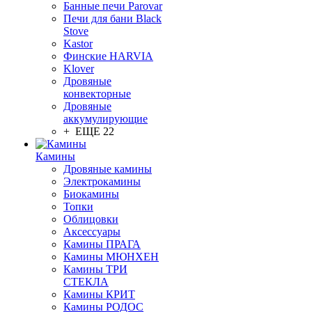
Банные печи Parovar
Печи для бани Black
Stove
Kastor
Финские HARVIA
Klover
Дровяные
конвекторные
Дровяные
аккумулирующие
+ ЕЩЕ 22
Камины
Дровяные камины
Электрокамины
Биокамины
Топки
Облицовки
Аксессуары
Камины ПРАГА
Камины МЮНХЕН
Камины ТРИ
СТЕКЛА
Камины КРИТ
Камины РОДОС