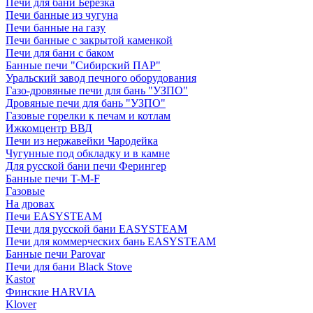
Печи для бани Березка
Печи банные из чугуна
Печи банные на газу
Печи банные с закрытой каменкой
Печи для бани с баком
Банные печи "Сибирский ПАР"
Уральский завод печного оборудования
Газо-дровяные печи для бань "УЗПО"
Дровяные печи для бань "УЗПО"
Газовые горелки к печам и котлам
Ижкомцентр ВВД
Печи из нержавейки Чародейка
Чугунные под обкладку и в камне
Для русской бани печи Ферингер
Банные печи T-M-F
Газовые
На дровах
Печи EASYSTEAM
Печи для русской бани EASYSTEAM
Печи для коммерческих бань EASYSTEAM
Банные печи Parovar
Печи для бани Black Stove
Kastor
Финские HARVIA
Klover