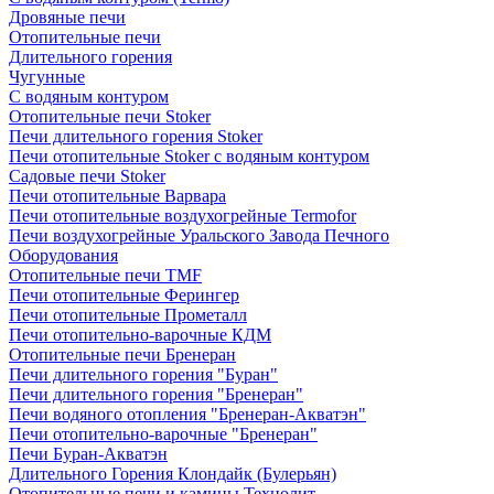
Дровяные печи
Отопительные печи
Длительного горения
Чугунные
C водяным контуром
Отопительные печи Stoker
Печи длительного горения Stoker
Печи отопительные Stoker с водяным контуром
Садовые печи Stoker
Печи отопительные Варвара
Печи отопительные воздухогрейные Termofor
Печи воздухогрейные Уральского Завода Печного
Оборудования
Отопительные печи TMF
Печи отопительные Ферингер
Печи отопительные Прометалл
Печи отопительно-варочные КДМ
Отопительные печи Бренеран
Печи длительного горения "Буран"
Печи длительного горения "Бренеран"
Печи водяного отопления "Бренеран-Акватэн"
Печи отопительно-варочные "Бренеран"
Печи Буран-Акватэн
Длительного Горения Клондайк (Булерьян)
Отопительные печи и камины Технолит