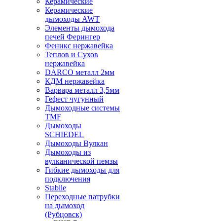
Керамические
Керамические
дымоходы AWT
Элементы дымохода
печей Ферингер
Феникс нержавейка
Теплов и Сухов
нержавейка
DARCO металл 2мм
КДМ нержавейка
Варвара металл 3,5мм
Гефест чугунный
Дымоходные системы
TMF
Дымоходы
SCHIEDEL
Дымоходы Вулкан
Дымоходы из
вулканической пемзы
Гибкие дымоходы для
подключения
Stabile
Переходные патрубки
на дымоход
(Рубцовск)