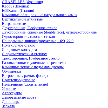
CHAZELLES (Франция)
Keddy (Швеция)
EdilKamin (Италия)
Каминные облицовки из натурального камня
Вертикально-вытянутые
Встраиваемые
Двусторонние, Г-образное стекло
Двусторонние, сквозные (double face), четырехсторонние
Односторонние, плоское стекло
Панорамные, широкоформатные, 16:9, 22:9
Полукруглое стекло
С водяным контуром
С призматическим стеклом
Трехсторонние, П-образное стекло
Газовые топки и уличные нагреватели
Каминные топки с подъёмом дверцы
Облицовки
Встроенные, рамки, фасады
Пристенно-угловые
Пристенные (фронтальные)
Угловые
Аксессуары
Декоративные дрова
Дровницы
Зеркала