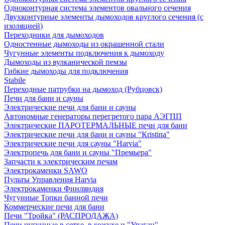
Одноконтурная система элементов овального сечения
Двухконтурные элементы дымоходов круглого сечения (с
изоляцией)
Переходники для дымоходов
Одностенные дымоходы из окрашенной стали
Чугунные элементы подключения к дымоходу
Дымоходы из вулканической пемзы
Гибкие дымоходы для подключения
Stabile
Переходные патрубки на дымоход (Рубцовск)
Печи для бани и сауны
Электрические печи для бани и сауны
Автономные генераторы перегретого пара АЭГПП
Электрические ПАРОТЕРМАЛЬНЫЕ печи для бани
Электрические печи для бани и сауны "Кristina"
Электрические печи для сауны "Harvia"
Электропечь для бани и сауны "Премьера"
Запчасти к электрическим печам
Электрокаменки SAWO
Пульты Управления Harvia
Электрокаменки Финляндия
Чугунные Топки банной печи
Коммерческие печи для бани
Печи "Тройка" (РАСПРОДАЖА)
Печи чугунные в сетке, в кожухе и "Ураган"