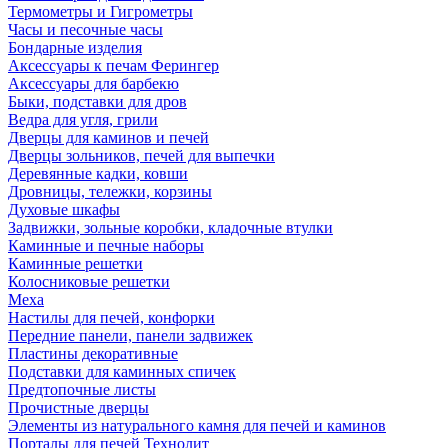
Термометры и Гигрометры
Часы и песочные часы
Бондарные изделия
Аксессуары к печам Ферингер
Аксессуары для барбекю
Быки, подставки для дров
Ведра для угля, грили
Дверцы для каминов и печей
Дверцы зольников, печей для выпечки
Деревянные кадки, ковши
Дровницы, тележки, корзины
Духовые шкафы
Задвижки, зольные коробки, кладочные втулки
Каминные и печные наборы
Каминные решетки
Колосниковые решетки
Меха
Настилы для печей, конфорки
Передние панели, панели задвижек
Пластины декоративные
Подставки для каминных спичек
Предтопочные листы
Прочистные дверцы
Элементы из натурального камня для печей и каминов
Порталы для печей Технолит