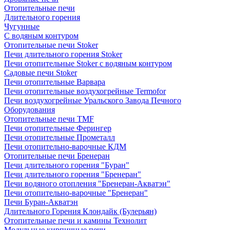
Отопительные печи
Длительного горения
Чугунные
C водяным контуром
Отопительные печи Stoker
Печи длительного горения Stoker
Печи отопительные Stoker с водяным контуром
Садовые печи Stoker
Печи отопительные Варвара
Печи отопительные воздухогрейные Termofor
Печи воздухогрейные Уральского Завода Печного
Оборудования
Отопительные печи TMF
Печи отопительные Ферингер
Печи отопительные Прометалл
Печи отопительно-варочные КДМ
Отопительные печи Бренеран
Печи длительного горения "Буран"
Печи длительного горения "Бренеран"
Печи водяного отопления "Бренеран-Акватэн"
Печи отопительно-варочные "Бренеран"
Печи Буран-Акватэн
Длительного Горения Клондайк (Булерьян)
Отопительные печи и камины Технолит
Модульные кирпичные печи