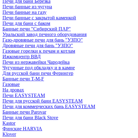
Печи для бани Березка
Печи банные из чугуна
Печи банные на газу
Печи банные с закрытой каменкой
Печи для бани с баком
Банные печи "Сибирский ПАР"
Уральский завод печного оборудования
Газо-дровяные печи для бань "УЗПО"
Дровяные печи для бань "УЗПО"
Газовые горелки к печам и котлам
Ижкомцентр ВВД
Печи из нержавейки Чародейка
Чугунные под обкладку и в камне
Для русской бани печи Ферингер
Банные печи T-M-F
Газовые
На дровах
Печи EASYSTEAM
Печи для русской бани EASYSTEAM
Печи для коммерческих бань EASYSTEAM
Банные печи Parovar
Печи для бани Black Stove
Kastor
Финские HARVIA
Klover