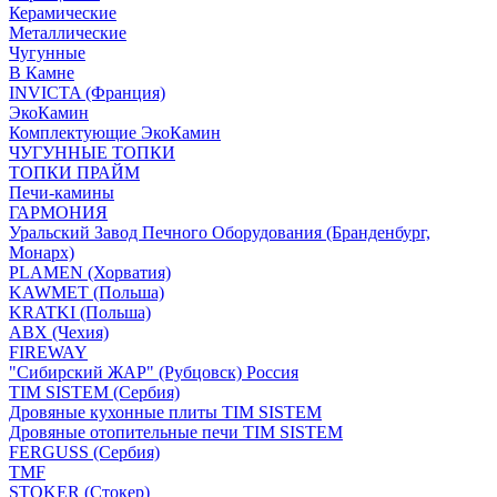
Керамические
Металлические
Чугунные
В Камне
INVICTA (Франция)
ЭкоКамин
Комплектующие ЭкоКамин
ЧУГУННЫЕ ТОПКИ
ТОПКИ ПРАЙМ
Печи-камины
ГАРМОНИЯ
Уральский Завод Печного Оборудования (Бранденбург,
Монарх)
PLAMEN (Хорватия)
KAWMET (Польша)
KRATKI (Польша)
ABX (Чехия)
FIREWAY
"Сибирский ЖАР" (Рубцовск) Россия
TIM SISTEM (Сербия)
Дровяные кухонные плиты TIM SISTEM
Дровяные отопительные печи TIM SISTEM
FERGUSS (Сербия)
TMF
STOKER (Стокер)