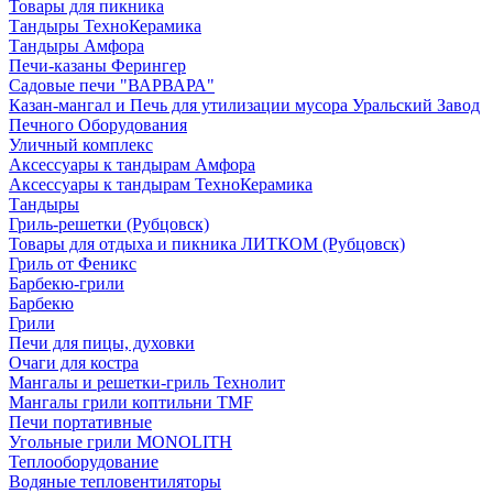
Товары для пикника
Тандыры ТехноКерамика
Тандыры Амфора
Печи-казаны Ферингер
Садовые печи "ВАРВАРА"
Казан-мангал и Печь для утилизации мусора Уральский Завод
Печного Оборудования
Уличный комплекс
Аксессуары к тандырам Амфора
Аксессуары к тандырам ТехноКерамика
Тандыры
Гриль-решетки (Рубцовск)
Товары для отдыха и пикника ЛИТКОМ (Рубцовск)
Гриль от Феникс
Барбекю-грили
Барбекю
Грили
Печи для пицы, духовки
Очаги для костра
Мангалы и решетки-гриль Технолит
Мангалы грили коптильни TMF
Печи портативные
Угольные грили MONOLITH
Теплооборудование
Водяные тепловентиляторы