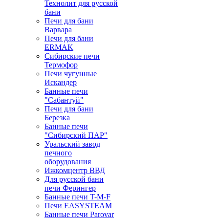
Технолит для русской
бани
Печи для бани
Варвара
Печи для бани
ERMAK
Сибирские печи
Термофор
Печи чугунные
Искандер
Банные печи
"Сабантуй"
Печи для бани
Березка
Банные печи
"Сибирский ПАР"
Уральский завод
печного
оборудования
Ижкомцентр ВВД
Для русской бани
печи Ферингер
Банные печи T-M-F
Печи EASYSTEAM
Банные печи Parovar