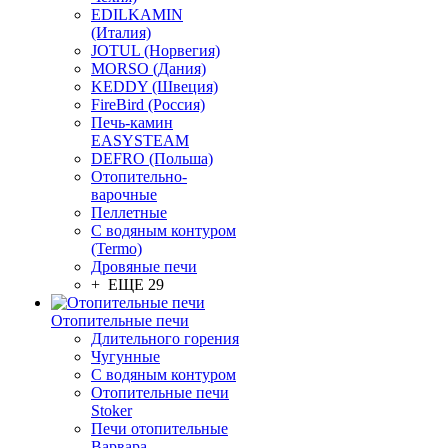
EDILKAMIN
(Италия)
JOTUL (Норвегия)
MORSO (Дания)
KEDDY (Швеция)
FireBird (Россия)
Печь-камин
EASYSTEAM
DEFRO (Польша)
Отопительно-
варочные
Пеллетные
С водяным контуром
(Termo)
Дровяные печи
+ ЕЩЕ 29
Отопительные печи
Длительного горения
Чугунные
C водяным контуром
Отопительные печи
Stoker
Печи отопительные
Варвара