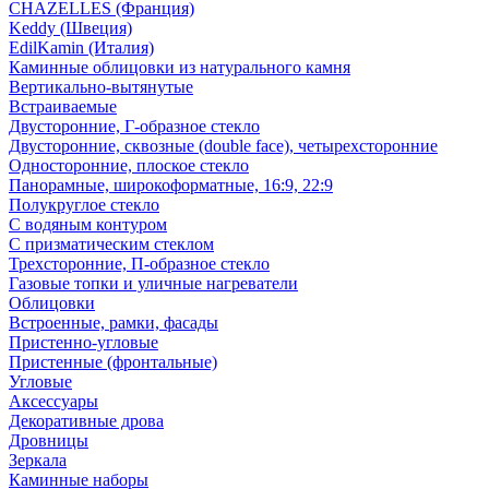
CHAZELLES (Франция)
Keddy (Швеция)
EdilKamin (Италия)
Каминные облицовки из натурального камня
Вертикально-вытянутые
Встраиваемые
Двусторонние, Г-образное стекло
Двусторонние, сквозные (double face), четырехсторонние
Односторонние, плоское стекло
Панорамные, широкоформатные, 16:9, 22:9
Полукруглое стекло
С водяным контуром
С призматическим стеклом
Трехсторонние, П-образное стекло
Газовые топки и уличные нагреватели
Облицовки
Встроенные, рамки, фасады
Пристенно-угловые
Пристенные (фронтальные)
Угловые
Аксессуары
Декоративные дрова
Дровницы
Зеркала
Каминные наборы