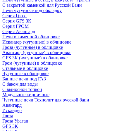
С закрытой каменкой для Русской Бани
Печи чугунные под обкладку
Серия Гроза
Серия GFS ЗК
Серия ГРОМ
Серия Авангард
Печи в каменной облицовке
Искандер (чугунные) в облицовке
Гроза (чугунные) в облицовке
Авангард (чугунные) в облицовке
GFS ЗК (чугунные) в облицовке
Гром (чугунные) в облицовке
Стальные в облицовке
Чугунные в облицовке
Банные печи под ГАЗ
С баком для воды
С выносной топкой
Модульные кирпичные
Чугунные печи Технолит для русской бани
Авангард
Искандер
Гроза
Гроза Ураган
GFS 3K