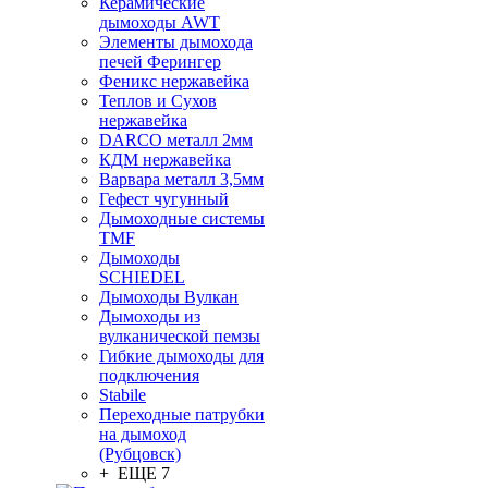
Керамические
дымоходы AWT
Элементы дымохода
печей Ферингер
Феникс нержавейка
Теплов и Сухов
нержавейка
DARCO металл 2мм
КДМ нержавейка
Варвара металл 3,5мм
Гефест чугунный
Дымоходные системы
TMF
Дымоходы
SCHIEDEL
Дымоходы Вулкан
Дымоходы из
вулканической пемзы
Гибкие дымоходы для
подключения
Stabile
Переходные патрубки
на дымоход
(Рубцовск)
+ ЕЩЕ 7