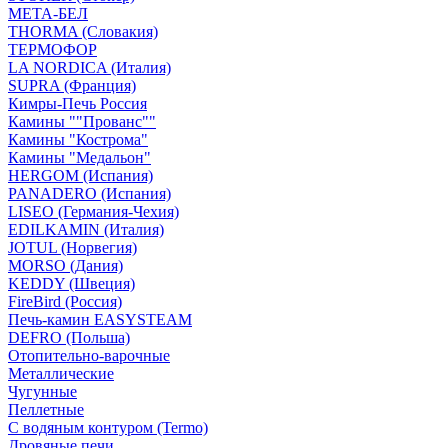
МЕТА-БЕЛ
THORMA (Словакия)
ТЕРМОФОР
LA NORDICA (Италия)
SUPRA (Франция)
Кимры-Печь Россия
Камины ""Прованс""
Камины "Кострома"
Камины "Медальон"
HERGOM (Испания)
PANADERO (Испания)
LISEO (Германия-Чехия)
EDILKAMIN (Италия)
JOTUL (Норвегия)
MORSO (Дания)
KEDDY (Швеция)
FireBird (Россия)
Печь-камин EASYSTEAM
DEFRO (Польша)
Отопительно-варочные
Металлические
Чугунные
Пеллетные
С водяным контуром (Termo)
Дровяные печи