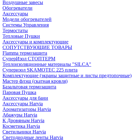
Воздушные завесы
Обогреватели
Аксессуары
Модели обогревателей
Системы Управления
Термостаты
Тепловые Пушки
Аксессуары и комплектующие
СОПУТСТВУЮЩИЕ ТОВАРЫ
Flamma термозащита
СуперИзол СТОПТЕРМ
Теплоизоляционные материалы "SILCA"
Суперизол SKAMOTEC 225 плита
Комплектующие (экраны защитные и листы предтопочные)
Мастер флэш (скатная кровля)
Базальтовая термозащита
Паровая Пушка
Аксессуары для бани
Аксессуары Harvia
Ароматизаторы Harvia
Абажуры Harvia
К Дровяным Harvia
Косметика Harvia
Светильники Harvia
Светодиодные ленты Harvia