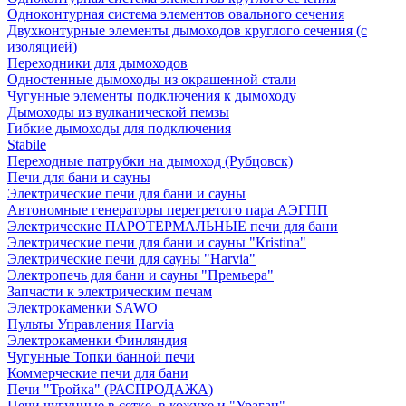
Одноконтурная система элементов овального сечения
Двухконтурные элементы дымоходов круглого сечения (с
изоляцией)
Переходники для дымоходов
Одностенные дымоходы из окрашенной стали
Чугунные элементы подключения к дымоходу
Дымоходы из вулканической пемзы
Гибкие дымоходы для подключения
Stabile
Переходные патрубки на дымоход (Рубцовск)
Печи для бани и сауны
Электрические печи для бани и сауны
Автономные генераторы перегретого пара АЭГПП
Электрические ПАРОТЕРМАЛЬНЫЕ печи для бани
Электрические печи для бани и сауны "Кristina"
Электрические печи для сауны "Harvia"
Электропечь для бани и сауны "Премьера"
Запчасти к электрическим печам
Электрокаменки SAWO
Пульты Управления Harvia
Электрокаменки Финляндия
Чугунные Топки банной печи
Коммерческие печи для бани
Печи "Тройка" (РАСПРОДАЖА)
Печи чугунные в сетке, в кожухе и "Ураган"