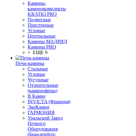
Камины,
каминокомплекты
KRATKI PRO
Подвесные
Пристенные
Угловые
Центральные
Камины МАДРИД
Камины РИО
+ ЕЩЕ 9
Печи-камины
Стальные
Угловые
Чугунные
Отопительные
(каминофены)
В Камне
INVICTA (Франция)
ЭкоКамин
ГАРМОНИЯ
Уральский Завод
Печного
Оборудования
(Бранденбург,