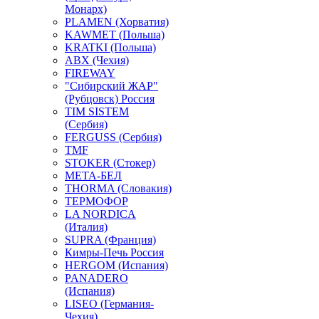
Монарх)
PLAMEN (Хорватия)
KAWMET (Польша)
KRATKI (Польша)
ABX (Чехия)
FIREWAY
"Сибирский ЖАР"
(Рубцовск) Россия
TIM SISTEM
(Сербия)
FERGUSS (Сербия)
TMF
STOKER (Стокер)
МЕТА-БЕЛ
THORMA (Словакия)
ТЕРМОФОР
LA NORDICA
(Италия)
SUPRA (Франция)
Кимры-Печь Россия
HERGOM (Испания)
PANADERO
(Испания)
LISEO (Германия-
Чехия)