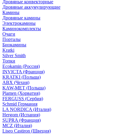
Дровяные конвекторные
Дровяные аккумулирующие
Камины
Дровяные камины
Электрокамины
Каминокомплекты
Очаги
Порталы
Биокамины
Kratki
Silver Smith
Топки
Ecokamin (Россия)
INVICTA (Франция)
KRATKI (Польша)
ABX (Чехия)
KAW-MET (Польша)
Plamen (Хорватия)
FERGUSS (Сербия)
Schmid Германия
LA NORDICA (Италия)
Hergom (Испания)
SUPRA (Франция)
MCZ (Италия)
Liseo Castiron (Швеция)