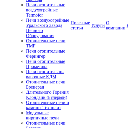
Печи отопительные
воздухогрейные
Termofor
Печи воздухогрейные
Полезные
О
Уральского Завода
Услуги
статьи
компании
Печного
Оборудования
Отопительные печи
TMF
Печи отопительные
Ферингер
Печи отопительные
Прометалл
Печи отопительно-
варочные КДМ
Отопительные печи
Бренеран
Длительного Горения
Клондайк (Булерьян)
Отопительные печи и
камины Технолит
Модульные
кирпичные печи
Отопительные печи