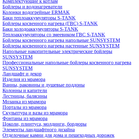
Комплектующие к котлам
Бойлеры и водонагреватели
Колонки водогрейные ERMAK
Баки теплоаккумуляторы S-TANK
Бойлеры косвенного нагрева (ГВС) S-TANK
Баки холодоаккумуляторы S-TANK
Теплоаккумуляторы со змеевиком ГВС S-TANK
Бойлеры косвенного нагрева напольные SUNSYSTEM
Бойлеры косвенного нагрева настенные SUNSYSTEM
Напольные накопительные электрические бойлеры
SUNSYSTEM
Профессиональные напольные бойлеры косвенного нагрева
SUNSYSTEM
Ландшафт и декор
Изделия из мрамора
Ванны, раковины и душевые поддоны
Колонны и капители
Лестницы, балясины
Мозаика из мрамора
Порталы из мрамора
Скульптура и вазы из мрамора
Фонтаны из мрамора
Цоколи, плинтуса, молдинги, бордюры
Элементы ландшафтного дизайна
Отделочные камни для дома и пешеходных дорожек