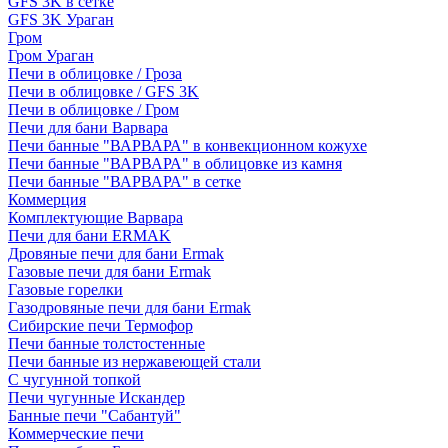
GFS 3K в сетке
GFS 3K Ураган
Гром
Гром Ураган
Печи в облицовке / Гроза
Печи в облицовке / GFS 3K
Печи в облицовке / Гром
Печи для бани Варвара
Печи банные "ВАРВАРА" в конвекционном кожухе
Печи банные "ВАРВАРА" в облицовке из камня
Печи банные "ВАРВАРА" в сетке
Коммерция
Комплектующие Варвара
Печи для бани ERMAK
Дровяные печи для бани Ermak
Газовые печи для бани Ermak
Газовые горелки
Газодровяные печи для бани Ermak
Сибирские печи Термофор
Печи банные толстостенные
Печи банные из нержавеющей стали
С чугунной топкой
Печи чугунные Искандер
Банные печи "Сабантуй"
Коммерческие печи