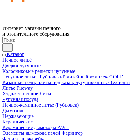
Интернет-магазин печного
и отопительного оборудования
Каталог
Печное литьё
Дверки чугунные
Колосниковые решетки чугунные
Чугунное литье "Рубцовский литейный комплекс" OLD
Казанные печи, плиты под казан, чугунное литье Технолит
Литье Fireway
Художественное Литье
Чугунная посуда
Печное-каминное литье (Рубцовск)
Дымоходы
Нержавеющие
Керамические
Керамические дымоходы AWT
Элементы дымохода печей Ферингер
Феникс нержавейка