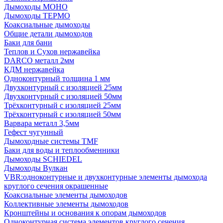
Дымоходы МОНО
Дымоходы ТЕРМО
Коаксиальные дымоходы
Общие детали дымоходов
Баки для бани
Теплов и Сухов нержавейка
DARCO металл 2мм
КДМ нержавейка
Одноконтурный толщина 1 мм
Двухконтурный с изоляцией 25мм
Двухконтурный с изоляцией 50мм
Трёхконтурный с изоляцией 25мм
Трёхконтурный с изоляцией 50мм
Варвара металл 3,5мм
Гефест чугунный
Дымоходные системы TMF
Баки для воды и теплообменники
Дымоходы SCHIEDEL
Дымоходы Вулкан
VBR:одноконтурные и двухконтурные элементы дымохода
круглого сечения окрашенные
Коаксиальные элементы дымоходов
Коллективные элементы дымоходов
Кронштейны и основания к опорам дымоходов
Одноконтурная система элементов круглого сечения