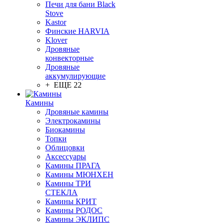
Печи для бани Black
Stove
Kastor
Финские HARVIA
Klover
Дровяные
конвекторные
Дровяные
аккумулирующие
+ ЕЩЕ 22
Камины
Дровяные камины
Электрокамины
Биокамины
Топки
Облицовки
Аксессуары
Камины ПРАГА
Камины МЮНХЕН
Камины ТРИ
СТЕКЛА
Камины КРИТ
Камины РОДОС
Камины ЭКЛИПС