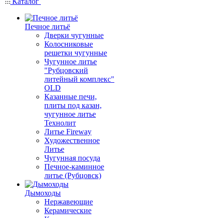
Каталог
Печное литьё
Дверки чугунные
Колосниковые
решетки чугунные
Чугунное литье
"Рубцовский
литейный комплекс"
OLD
Казанные печи,
плиты под казан,
чугунное литье
Технолит
Литье Fireway
Художественное
Литье
Чугунная посуда
Печное-каминное
литье (Рубцовск)
Дымоходы
Нержавеющие
Керамические