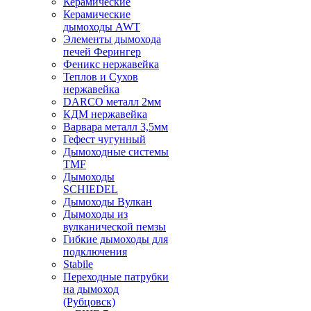
Керамические
Керамические
дымоходы AWT
Элементы дымохода
печей Ферингер
Феникс нержавейка
Теплов и Сухов
нержавейка
DARCO металл 2мм
КДМ нержавейка
Варвара металл 3,5мм
Гефест чугунный
Дымоходные системы
TMF
Дымоходы
SCHIEDEL
Дымоходы Вулкан
Дымоходы из
вулканической пемзы
Гибкие дымоходы для
подключения
Stabile
Переходные патрубки
на дымоход
(Рубцовск)