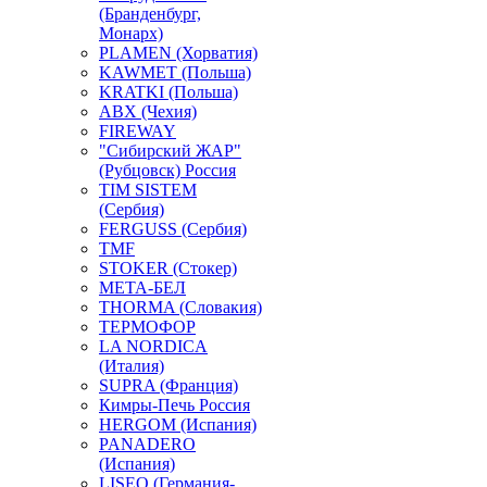
(Бранденбург,
Монарх)
PLAMEN (Хорватия)
KAWMET (Польша)
KRATKI (Польша)
ABX (Чехия)
FIREWAY
"Сибирский ЖАР"
(Рубцовск) Россия
TIM SISTEM
(Сербия)
FERGUSS (Сербия)
TMF
STOKER (Стокер)
МЕТА-БЕЛ
THORMA (Словакия)
ТЕРМОФОР
LA NORDICA
(Италия)
SUPRA (Франция)
Кимры-Печь Россия
HERGOM (Испания)
PANADERO
(Испания)
LISEO (Германия-