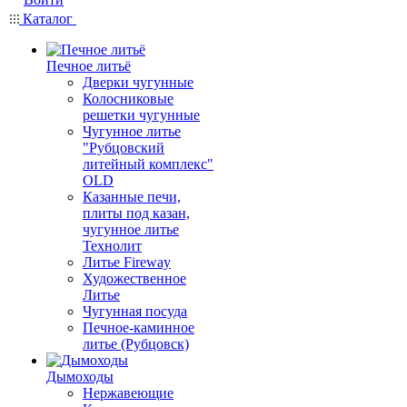
Каталог
Печное литьё
Дверки чугунные
Колосниковые
решетки чугунные
Чугунное литье
"Рубцовский
литейный комплекс"
OLD
Казанные печи,
плиты под казан,
чугунное литье
Технолит
Литье Fireway
Художественное
Литье
Чугунная посуда
Печное-каминное
литье (Рубцовск)
Дымоходы
Нержавеющие