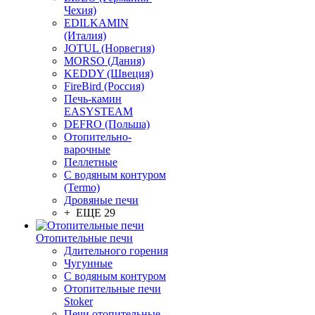
Чехия)
EDILKAMIN
(Италия)
JOTUL (Норвегия)
MORSO (Дания)
KEDDY (Швеция)
FireBird (Россия)
Печь-камин
EASYSTEAM
DEFRO (Польша)
Отопительно-
варочные
Пеллетные
С водяным контуром
(Termo)
Дровяные печи
+ ЕЩЕ 29
Отопительные печи
Длительного горения
Чугунные
C водяным контуром
Отопительные печи
Stoker
Печи отопительные