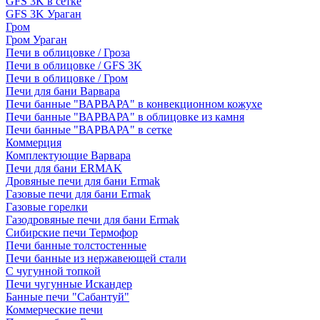
GFS 3K в сетке
GFS 3K Ураган
Гром
Гром Ураган
Печи в облицовке / Гроза
Печи в облицовке / GFS 3K
Печи в облицовке / Гром
Печи для бани Варвара
Печи банные "ВАРВАРА" в конвекционном кожухе
Печи банные "ВАРВАРА" в облицовке из камня
Печи банные "ВАРВАРА" в сетке
Коммерция
Комплектующие Варвара
Печи для бани ERMAK
Дровяные печи для бани Ermak
Газовые печи для бани Ermak
Газовые горелки
Газодровяные печи для бани Ermak
Сибирские печи Термофор
Печи банные толстостенные
Печи банные из нержавеющей стали
С чугунной топкой
Печи чугунные Искандер
Банные печи "Сабантуй"
Коммерческие печи