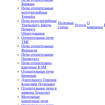
Варвара
Печи отопительные
воздухогрейные
Termofor
Печи воздухогрейные
Полезные
О
Уральского Завода
Услуги
статьи
компании
Печного
Оборудования
Отопительные печи
TMF
Печи отопительные
Ферингер
Печи отопительные
Прометалл
Печи отопительно-
варочные КДМ
Отопительные печи
Бренеран
Длительного Горения
Клондайк (Булерьян)
Отопительные печи и
камины Технолит
Модульные
кирпичные печи