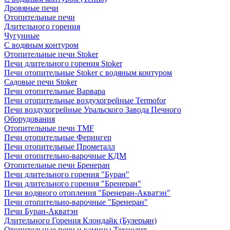
Дровяные печи
Отопительные печи
Длительного горения
Чугунные
C водяным контуром
Отопительные печи Stoker
Печи длительного горения Stoker
Печи отопительные Stoker с водяным контуром
Садовые печи Stoker
Печи отопительные Варвара
Печи отопительные воздухогрейные Termofor
Печи воздухогрейные Уральского Завода Печного
Оборудования
Отопительные печи TMF
Печи отопительные Ферингер
Печи отопительные Прометалл
Печи отопительно-варочные КДМ
Отопительные печи Бренеран
Печи длительного горения "Буран"
Печи длительного горения "Бренеран"
Печи водяного отопления "Бренеран-Акватэн"
Печи отопительно-варочные "Бренеран"
Печи Буран-Акватэн
Длительного Горения Клондайк (Булерьян)
Отопительные печи и камины Технолит