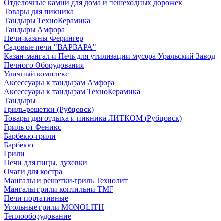
Отделочные камни для дома и пешеходных дорожек
Товары для пикника
Тандыры ТехноКерамика
Тандыры Амфора
Печи-казаны Ферингер
Садовые печи "ВАРВАРА"
Казан-мангал и Печь для утилизации мусора Уральский Завод
Печного Оборудования
Уличный комплекс
Аксессуары к тандырам Амфора
Аксессуары к тандырам ТехноКерамика
Тандыры
Гриль-решетки (Рубцовск)
Товары для отдыха и пикника ЛИТКОМ (Рубцовск)
Гриль от Феникс
Барбекю-грили
Барбекю
Грили
Печи для пицы, духовки
Очаги для костра
Мангалы и решетки-гриль Технолит
Мангалы грили коптильни TMF
Печи портативные
Угольные грили MONOLITH
Теплооборудование