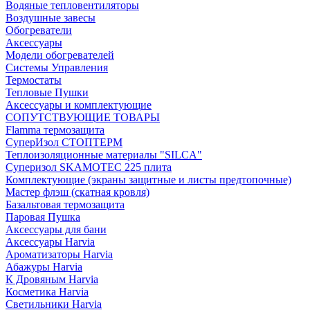
Водяные тепловентиляторы
Воздушные завесы
Обогреватели
Аксессуары
Модели обогревателей
Системы Управления
Термостаты
Тепловые Пушки
Аксессуары и комплектующие
СОПУТСТВУЮЩИЕ ТОВАРЫ
Flamma термозащита
СуперИзол СТОПТЕРМ
Теплоизоляционные материалы "SILCA"
Суперизол SKAMOTEC 225 плита
Комплектующие (экраны защитные и листы предтопочные)
Мастер флэш (скатная кровля)
Базальтовая термозащита
Паровая Пушка
Аксессуары для бани
Аксессуары Harvia
Ароматизаторы Harvia
Абажуры Harvia
К Дровяным Harvia
Косметика Harvia
Светильники Harvia