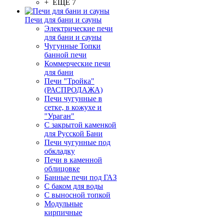
+ ЕЩЕ 7
Печи для бани и сауны
Электрические печи
для бани и сауны
Чугунные Топки
банной печи
Коммерческие печи
для бани
Печи "Тройка"
(РАСПРОДАЖА)
Печи чугунные в
сетке, в кожухе и
"Ураган"
С закрытой каменкой
для Русской Бани
Печи чугунные под
обкладку
Печи в каменной
облицовке
Банные печи под ГАЗ
С баком для воды
С выносной топкой
Модульные
кирпичные