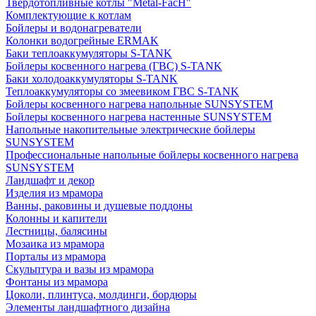
Твердотопливные котлы "Metal-FacH"
Комплектующие к котлам
Бойлеры и водонагреватели
Колонки водогрейные ERMAK
Баки теплоаккумуляторы S-TANK
Бойлеры косвенного нагрева (ГВС) S-TANK
Баки холодоаккумуляторы S-TANK
Теплоаккумуляторы со змеевиком ГВС S-TANK
Бойлеры косвенного нагрева напольные SUNSYSTEM
Бойлеры косвенного нагрева настенные SUNSYSTEM
Напольные накопительные электрические бойлеры
SUNSYSTEM
Профессиональные напольные бойлеры косвенного нагрева
SUNSYSTEM
Ландшафт и декор
Изделия из мрамора
Ванны, раковины и душевые поддоны
Колонны и капители
Лестницы, балясины
Мозаика из мрамора
Порталы из мрамора
Скульптура и вазы из мрамора
Фонтаны из мрамора
Цоколи, плинтуса, молдинги, бордюры
Элементы ландшафтного дизайна