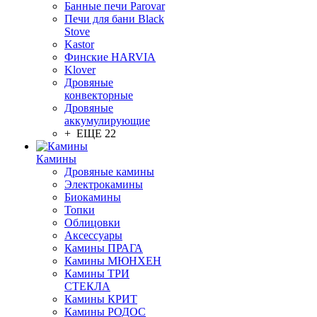
Банные печи Parovar
Печи для бани Black
Stove
Kastor
Финские HARVIA
Klover
Дровяные
конвекторные
Дровяные
аккумулирующие
+ ЕЩЕ 22
Камины
Дровяные камины
Электрокамины
Биокамины
Топки
Облицовки
Аксессуары
Камины ПРАГА
Камины МЮНХЕН
Камины ТРИ
СТЕКЛА
Камины КРИТ
Камины РОДОС