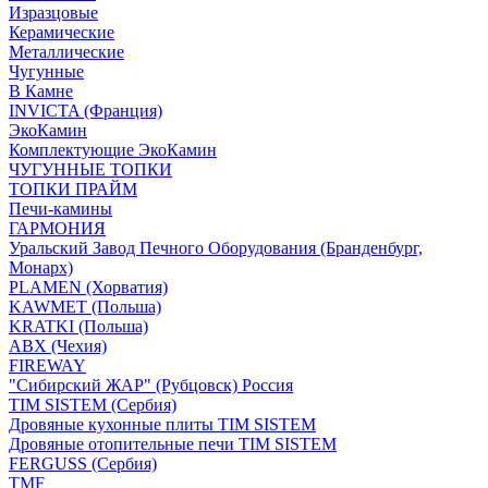
Изразцовые
Керамические
Металлические
Чугунные
В Камне
INVICTA (Франция)
ЭкоКамин
Комплектующие ЭкоКамин
ЧУГУННЫЕ ТОПКИ
ТОПКИ ПРАЙМ
Печи-камины
ГАРМОНИЯ
Уральский Завод Печного Оборудования (Бранденбург,
Монарх)
PLAMEN (Хорватия)
KAWMET (Польша)
KRATKI (Польша)
ABX (Чехия)
FIREWAY
"Сибирский ЖАР" (Рубцовск) Россия
TIM SISTEM (Сербия)
Дровяные кухонные плиты TIM SISTEM
Дровяные отопительные печи TIM SISTEM
FERGUSS (Сербия)
TMF