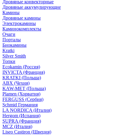
Дровяные конвекторные
Дровяные аккумулирующие
Камины
Дровяные камины
Электрокамины
Каминокомплекты
Очаги
Порталы
Биокамины
Kratki
Silver Smith
Топки
Ecokamin (Россия)
INVICTA (Франция)
KRATKI (Польша)
ABX (Чехия)
KAW-MET (Польша)
Plamen (Хорватия)
FERGUSS (Сербия)
Schmid Германия
LA NORDICA (Италия)
Hergom (Испания)
SUPRA (Франция)
MCZ (Италия)
Liseo Castiron (Швеция)