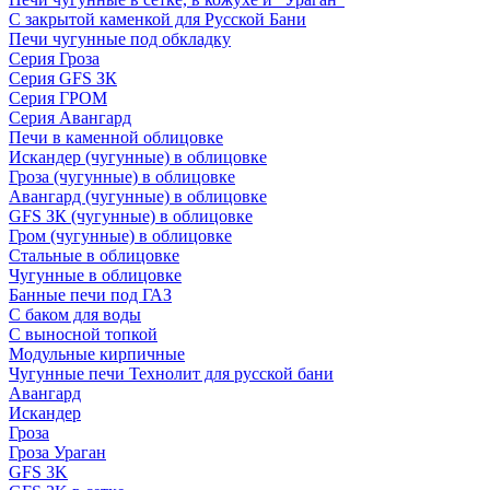
С закрытой каменкой для Русской Бани
Печи чугунные под обкладку
Серия Гроза
Серия GFS ЗК
Серия ГРОМ
Серия Авангард
Печи в каменной облицовке
Искандер (чугунные) в облицовке
Гроза (чугунные) в облицовке
Авангард (чугунные) в облицовке
GFS ЗК (чугунные) в облицовке
Гром (чугунные) в облицовке
Стальные в облицовке
Чугунные в облицовке
Банные печи под ГАЗ
С баком для воды
С выносной топкой
Модульные кирпичные
Чугунные печи Технолит для русской бани
Авангард
Искандер
Гроза
Гроза Ураган
GFS 3K