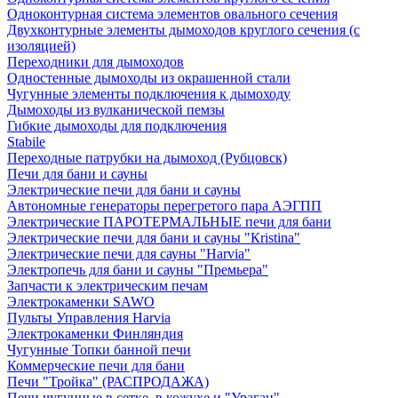
Одноконтурная система элементов овального сечения
Двухконтурные элементы дымоходов круглого сечения (с
изоляцией)
Переходники для дымоходов
Одностенные дымоходы из окрашенной стали
Чугунные элементы подключения к дымоходу
Дымоходы из вулканической пемзы
Гибкие дымоходы для подключения
Stabile
Переходные патрубки на дымоход (Рубцовск)
Печи для бани и сауны
Электрические печи для бани и сауны
Автономные генераторы перегретого пара АЭГПП
Электрические ПАРОТЕРМАЛЬНЫЕ печи для бани
Электрические печи для бани и сауны "Кristina"
Электрические печи для сауны "Harvia"
Электропечь для бани и сауны "Премьера"
Запчасти к электрическим печам
Электрокаменки SAWO
Пульты Управления Harvia
Электрокаменки Финляндия
Чугунные Топки банной печи
Коммерческие печи для бани
Печи "Тройка" (РАСПРОДАЖА)
Печи чугунные в сетке, в кожухе и "Ураган"