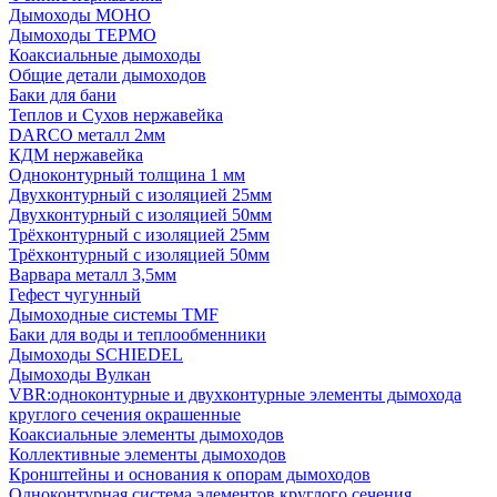
Дымоходы МОНО
Дымоходы ТЕРМО
Коаксиальные дымоходы
Общие детали дымоходов
Баки для бани
Теплов и Сухов нержавейка
DARCO металл 2мм
КДМ нержавейка
Одноконтурный толщина 1 мм
Двухконтурный с изоляцией 25мм
Двухконтурный с изоляцией 50мм
Трёхконтурный с изоляцией 25мм
Трёхконтурный с изоляцией 50мм
Варвара металл 3,5мм
Гефест чугунный
Дымоходные системы TMF
Баки для воды и теплообменники
Дымоходы SCHIEDEL
Дымоходы Вулкан
VBR:одноконтурные и двухконтурные элементы дымохода
круглого сечения окрашенные
Коаксиальные элементы дымоходов
Коллективные элементы дымоходов
Кронштейны и основания к опорам дымоходов
Одноконтурная система элементов круглого сечения