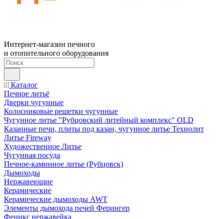
Интернет-магазин печного
и отопительного оборудования
Каталог
Печное литьё
Дверки чугунные
Колосниковые решетки чугунные
Чугунное литье "Рубцовский литейный комплекс" OLD
Казанные печи, плиты под казан, чугунное литье Технолит
Литье Fireway
Художественное Литье
Чугунная посуда
Печное-каминное литье (Рубцовск)
Дымоходы
Нержавеющие
Керамические
Керамические дымоходы AWT
Элементы дымохода печей Ферингер
Феникс нержавейка