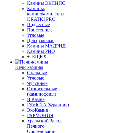
Камины ЭКЛИПС
Камины,
каминокомплекты
KRATKI PRO
Подвесные
Пристенные
Угловые
Центральные
Камины МАДРИД
Камины РИО
+ ЕЩЕ 9
Печи-камины
Стальные
Угловые
Чугунные
Отопительные
(каминофены)
В Камне
INVICTA (Франция)
ЭкоКамин
ГАРМОНИЯ
Уральский Завод
Печного
Оборудования