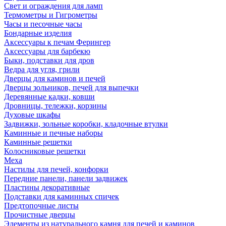
Свет и ограждения для ламп
Термометры и Гигрометры
Часы и песочные часы
Бондарные изделия
Аксессуары к печам Ферингер
Аксессуары для барбекю
Быки, подставки для дров
Ведра для угля, грили
Дверцы для каминов и печей
Дверцы зольников, печей для выпечки
Деревянные кадки, ковши
Дровницы, тележки, корзины
Духовые шкафы
Задвижки, зольные коробки, кладочные втулки
Каминные и печные наборы
Каминные решетки
Колосниковые решетки
Меха
Настилы для печей, конфорки
Передние панели, панели задвижек
Пластины декоративные
Подставки для каминных спичек
Предтопочные листы
Прочистные дверцы
Элементы из натурального камня для печей и каминов