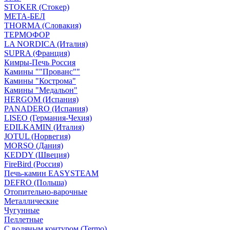
STOKER (Стокер)
МЕТА-БЕЛ
THORMA (Словакия)
ТЕРМОФОР
LA NORDICA (Италия)
SUPRA (Франция)
Кимры-Печь Россия
Камины ""Прованс""
Камины "Кострома"
Камины "Медальон"
HERGOM (Испания)
PANADERO (Испания)
LISEO (Германия-Чехия)
EDILKAMIN (Италия)
JOTUL (Норвегия)
MORSO (Дания)
KEDDY (Швеция)
FireBird (Россия)
Печь-камин EASYSTEAM
DEFRO (Польша)
Отопительно-варочные
Металлические
Чугунные
Пеллетные
С водяным контуром (Termo)