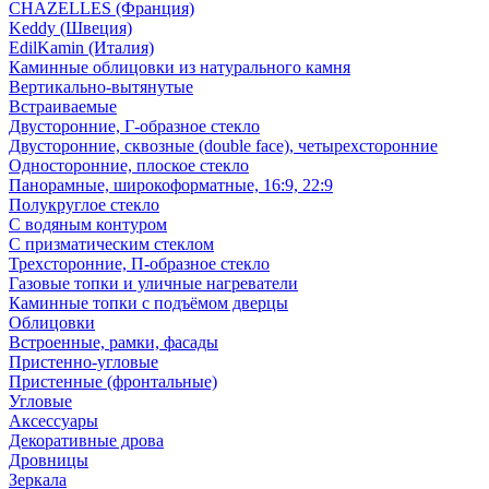
CHAZELLES (Франция)
Keddy (Швеция)
EdilKamin (Италия)
Каминные облицовки из натурального камня
Вертикально-вытянутые
Встраиваемые
Двусторонние, Г-образное стекло
Двусторонние, сквозные (double face), четырехсторонние
Односторонние, плоское стекло
Панорамные, широкоформатные, 16:9, 22:9
Полукруглое стекло
С водяным контуром
С призматическим стеклом
Трехсторонние, П-образное стекло
Газовые топки и уличные нагреватели
Каминные топки с подъёмом дверцы
Облицовки
Встроенные, рамки, фасады
Пристенно-угловые
Пристенные (фронтальные)
Угловые
Аксессуары
Декоративные дрова
Дровницы
Зеркала