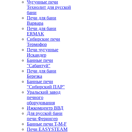
Чугунные печи
Технолит для русской
бани
Печи для бани
Варвара
Печи для бани
ERMAK
Сибирские печи
Термофор
Печи чугунные
Искандер
Банные печи
"Сабантуй"
Печи для бани
Березка
Банные печи
"Сибирский ПАР"
Уральский завод
печного
оборудования
Ижкомцентр ВВД
Для русской бани
печи Ферингер
Банные печи T-M-F
Печи EASYSTEAM