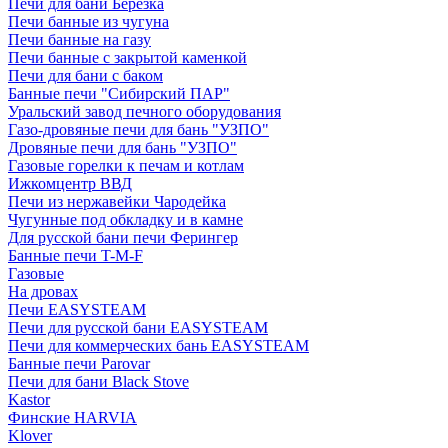
Печи для бани Березка
Печи банные из чугуна
Печи банные на газу
Печи банные с закрытой каменкой
Печи для бани с баком
Банные печи "Сибирский ПАР"
Уральский завод печного оборудования
Газо-дровяные печи для бань "УЗПО"
Дровяные печи для бань "УЗПО"
Газовые горелки к печам и котлам
Ижкомцентр ВВД
Печи из нержавейки Чародейка
Чугунные под обкладку и в камне
Для русской бани печи Ферингер
Банные печи T-M-F
Газовые
На дровах
Печи EASYSTEAM
Печи для русской бани EASYSTEAM
Печи для коммерческих бань EASYSTEAM
Банные печи Parovar
Печи для бани Black Stove
Kastor
Финские HARVIA
Klover