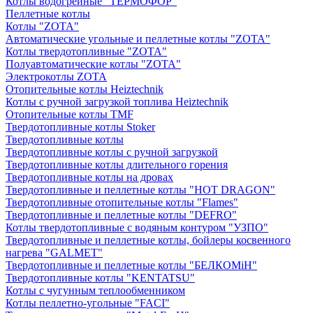
Котлы водогрейные "ТЕРМОФОР"
Пеллетные котлы
Котлы "ZOTA"
Автоматические угольные и пеллетные котлы "ZOTA"
Котлы твердотопливные "ZOTA"
Полуавтоматические котлы "ZOTA"
Электрокотлы ZOTA
Отопительные котлы Heiztechnik
Котлы с ручной загрузкой топлива Heiztechnik
Отопительные котлы TMF
Твердотопливные котлы Stoker
Твердотопливные котлы
Твердотопливные котлы с ручной загрузкой
Твердотопливные котлы длительного горения
Твердотопливные котлы на дровах
Твердотопливные и пеллетные котлы "HOT DRAGON"
Твердотопливные отопительные котлы "Flames"
Твердотопливные и пеллетные котлы "DEFRO"
Котлы твердотопливные с водяным контуром "УЗПО"
Твердотопливные и пеллетные котлы, бойлеры косвенного
нагрева "GALMET"
Твердотопливные и пеллетные котлы "БЕЛКОМiН"
Твердотопливные котлы "KENTATSU"
Котлы с чугунным теплообменником
Котлы пеллетно-угольные "FACI"