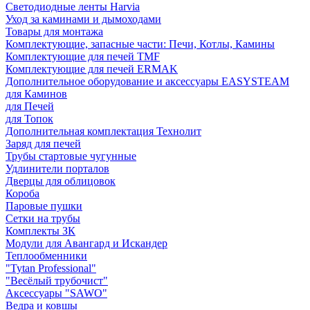
Светодиодные ленты Harvia
Уход за каминами и дымоходами
Товары для монтажа
Комплектующие, запасные части: Печи, Котлы, Камины
Комплектующие для печей TMF
Комплектующие для печей ERMAK
Дополнительное оборудование и аксессуары EASYSTEAM
для Каминов
для Печей
для Топок
Дополнительная комплектация Технолит
Заряд для печей
Трубы стартовые чугунные
Удлинители порталов
Дверцы для облицовок
Короба
Паровые пушки
Сетки на трубы
Комплекты ЗК
Модули для Авангард и Искандер
Теплообменники
"Tytan Professional"
"Весёлый трубочист"
Аксессуары "SAWO"
Ведра и ковшы