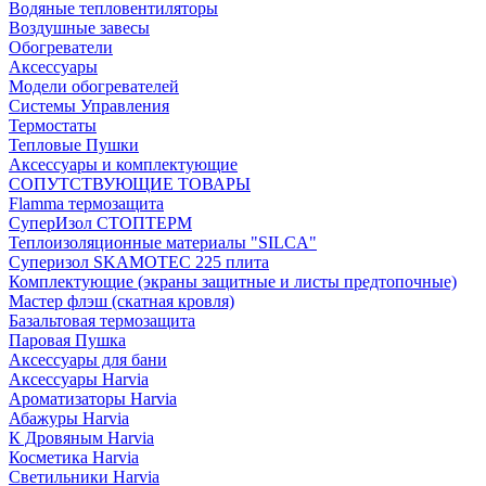
Водяные тепловентиляторы
Воздушные завесы
Обогреватели
Аксессуары
Модели обогревателей
Системы Управления
Термостаты
Тепловые Пушки
Аксессуары и комплектующие
СОПУТСТВУЮЩИЕ ТОВАРЫ
Flamma термозащита
СуперИзол СТОПТЕРМ
Теплоизоляционные материалы "SILCA"
Суперизол SKAMOTEC 225 плита
Комплектующие (экраны защитные и листы предтопочные)
Мастер флэш (скатная кровля)
Базальтовая термозащита
Паровая Пушка
Аксессуары для бани
Аксессуары Harvia
Ароматизаторы Harvia
Абажуры Harvia
К Дровяным Harvia
Косметика Harvia
Светильники Harvia