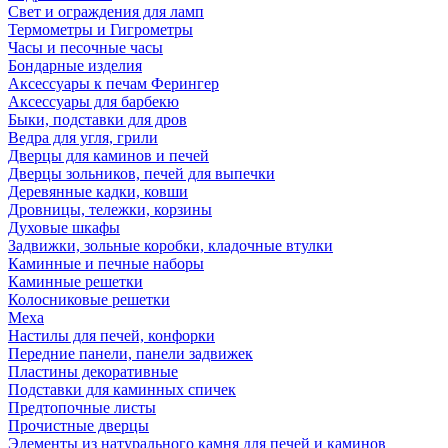
Свет и ограждения для ламп
Термометры и Гигрометры
Часы и песочные часы
Бондарные изделия
Аксессуары к печам Ферингер
Аксессуары для барбекю
Быки, подставки для дров
Ведра для угля, грили
Дверцы для каминов и печей
Дверцы зольников, печей для выпечки
Деревянные кадки, ковши
Дровницы, тележки, корзины
Духовые шкафы
Задвижки, зольные коробки, кладочные втулки
Каминные и печные наборы
Каминные решетки
Колосниковые решетки
Меха
Настилы для печей, конфорки
Передние панели, панели задвижек
Пластины декоративные
Подставки для каминных спичек
Предтопочные листы
Прочистные дверцы
Элементы из натурального камня для печей и каминов