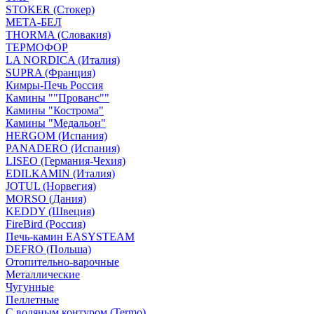
STOKER (Стокер)
МЕТА-БЕЛ
THORMA (Словакия)
ТЕРМОФОР
LA NORDICA (Италия)
SUPRA (Франция)
Кимры-Печь Россия
Камины ""Прованс""
Камины "Кострома"
Камины "Медальон"
HERGOM (Испания)
PANADERO (Испания)
LISEO (Германия-Чехия)
EDILKAMIN (Италия)
JOTUL (Норвегия)
MORSO (Дания)
KEDDY (Швеция)
FireBird (Россия)
Печь-камин EASYSTEAM
DEFRO (Польша)
Отопительно-варочные
Металлические
Чугунные
Пеллетные
С водяным контуром (Termo)