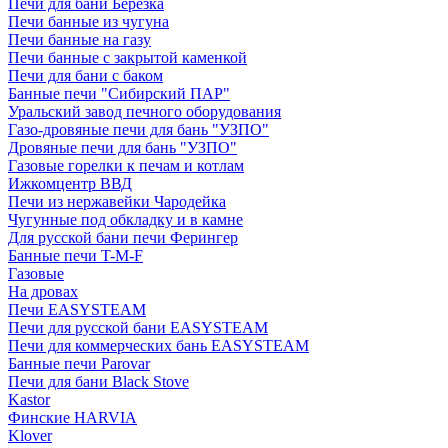
Печи для бани Березка
Печи банные из чугуна
Печи банные на газу
Печи банные с закрытой каменкой
Печи для бани с баком
Банные печи "Сибирский ПАР"
Уральский завод печного оборудования
Газо-дровяные печи для бань "УЗПО"
Дровяные печи для бань "УЗПО"
Газовые горелки к печам и котлам
Ижкомцентр ВВД
Печи из нержавейки Чародейка
Чугунные под обкладку и в камне
Для русской бани печи Ферингер
Банные печи T-M-F
Газовые
На дровах
Печи EASYSTEAM
Печи для русской бани EASYSTEAM
Печи для коммерческих бань EASYSTEAM
Банные печи Parovar
Печи для бани Black Stove
Kastor
Финские HARVIA
Klover