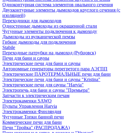
Одноконтурная система элементов овального сечения
Двухконтурные элементы дымоходов круглого сечения (с
изоляцией)
Переходники для дымоходов
Одностенные дымоходы из окрашенной стали
Чугунные элементы подключения к дымоходу
Дымоходы из вулканической пемзы
Гибкие дымоходы для подключения
Stabile
Переходные патрубки на дымоход (Рубцовск)
Печи для бани и сауны
Электрические печи для бани и сауны
Автономные генераторы перегретого пара АЭГПП
Электрические ПАРОТЕРМАЛЬНЫЕ печи для бани
Электрические печи для бани и сауны "Кristina"
Электрические печи для сауны "Harvia"
Электропечь для бани и сауны "Премьера"
Запчасти к электрическим печам
Электрокаменки SAWO
Пульты Управления Harvia
Электрокаменки Финляндия
Чугунные Топки банной печи
Коммерческие печи для бани
Печи "Тройка" (РАСПРОДАЖА)
Печи чугунные в сетке, в кожухе и "Ураган"