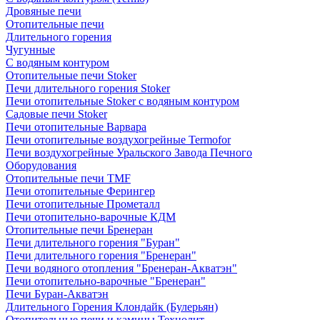
Дровяные печи
Отопительные печи
Длительного горения
Чугунные
C водяным контуром
Отопительные печи Stoker
Печи длительного горения Stoker
Печи отопительные Stoker с водяным контуром
Садовые печи Stoker
Печи отопительные Варвара
Печи отопительные воздухогрейные Termofor
Печи воздухогрейные Уральского Завода Печного
Оборудования
Отопительные печи TMF
Печи отопительные Ферингер
Печи отопительные Прометалл
Печи отопительно-варочные КДМ
Отопительные печи Бренеран
Печи длительного горения "Буран"
Печи длительного горения "Бренеран"
Печи водяного отопления "Бренеран-Акватэн"
Печи отопительно-варочные "Бренеран"
Печи Буран-Акватэн
Длительного Горения Клондайк (Булерьян)
Отопительные печи и камины Технолит