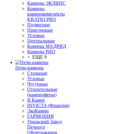
Камины ЭКЛИПС
Камины,
каминокомплекты
KRATKI PRO
Подвесные
Пристенные
Угловые
Центральные
Камины МАДРИД
Камины РИО
+ ЕЩЕ 9
Печи-камины
Стальные
Угловые
Чугунные
Отопительные
(каминофены)
В Камне
INVICTA (Франция)
ЭкоКамин
ГАРМОНИЯ
Уральский Завод
Печного
Оборудования