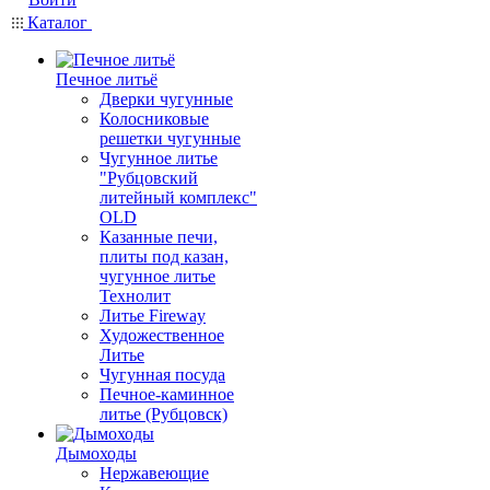
Каталог
Печное литьё
Дверки чугунные
Колосниковые
решетки чугунные
Чугунное литье
"Рубцовский
литейный комплекс"
OLD
Казанные печи,
плиты под казан,
чугунное литье
Технолит
Литье Fireway
Художественное
Литье
Чугунная посуда
Печное-каминное
литье (Рубцовск)
Дымоходы
Нержавеющие