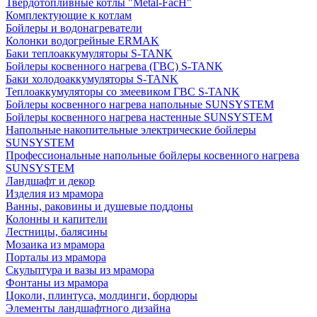
Твердотопливные котлы "Metal-FacH"
Комплектующие к котлам
Бойлеры и водонагреватели
Колонки водогрейные ERMAK
Баки теплоаккумуляторы S-TANK
Бойлеры косвенного нагрева (ГВС) S-TANK
Баки холодоаккумуляторы S-TANK
Теплоаккумуляторы со змеевиком ГВС S-TANK
Бойлеры косвенного нагрева напольные SUNSYSTEM
Бойлеры косвенного нагрева настенные SUNSYSTEM
Напольные накопительные электрические бойлеры
SUNSYSTEM
Профессиональные напольные бойлеры косвенного нагрева
SUNSYSTEM
Ландшафт и декор
Изделия из мрамора
Ванны, раковины и душевые поддоны
Колонны и капители
Лестницы, балясины
Мозаика из мрамора
Порталы из мрамора
Скульптура и вазы из мрамора
Фонтаны из мрамора
Цоколи, плинтуса, молдинги, бордюры
Элементы ландшафтного дизайна