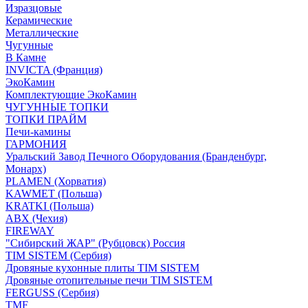
Изразцовые
Керамические
Металлические
Чугунные
В Камне
INVICTA (Франция)
ЭкоКамин
Комплектующие ЭкоКамин
ЧУГУННЫЕ ТОПКИ
ТОПКИ ПРАЙМ
Печи-камины
ГАРМОНИЯ
Уральский Завод Печного Оборудования (Бранденбург,
Монарх)
PLAMEN (Хорватия)
KAWMET (Польша)
KRATKI (Польша)
ABX (Чехия)
FIREWAY
"Сибирский ЖАР" (Рубцовск) Россия
TIM SISTEM (Сербия)
Дровяные кухонные плиты TIM SISTEM
Дровяные отопительные печи TIM SISTEM
FERGUSS (Сербия)
TMF