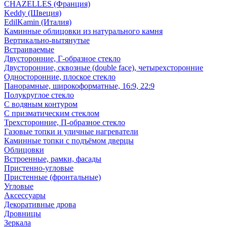
CHAZELLES (Франция)
Keddy (Швеция)
EdilKamin (Италия)
Каминные облицовки из натурального камня
Вертикально-вытянутые
Встраиваемые
Двусторонние, Г-образное стекло
Двусторонние, сквозные (double face), четырехсторонние
Односторонние, плоское стекло
Панорамные, широкоформатные, 16:9, 22:9
Полукруглое стекло
С водяным контуром
С призматическим стеклом
Трехсторонние, П-образное стекло
Газовые топки и уличные нагреватели
Каминные топки с подъёмом дверцы
Облицовки
Встроенные, рамки, фасады
Пристенно-угловые
Пристенные (фронтальные)
Угловые
Аксессуары
Декоративные дрова
Дровницы
Зеркала