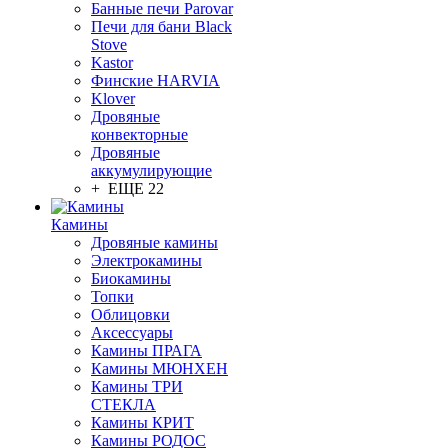
Банные печи Parovar
Печи для бани Black
Stove
Kastor
Финские HARVIA
Klover
Дровяные
конвекторные
Дровяные
аккумулирующие
+ ЕЩЕ 22
Камины
Дровяные камины
Электрокамины
Биокамины
Топки
Облицовки
Аксессуары
Камины ПРАГА
Камины МЮНХЕН
Камины ТРИ
СТЕКЛА
Камины КРИТ
Камины РОДОС