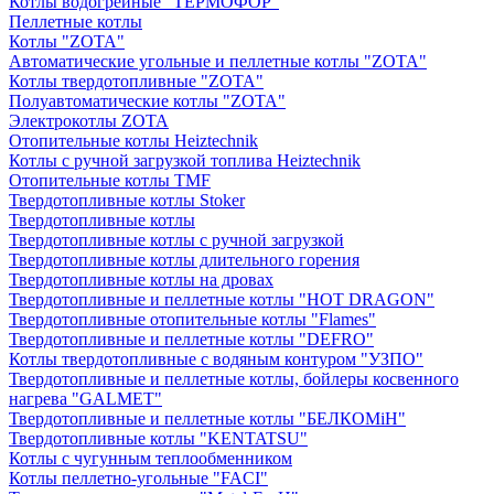
Котлы водогрейные "ТЕРМОФОР"
Пеллетные котлы
Котлы "ZOTA"
Автоматические угольные и пеллетные котлы "ZOTA"
Котлы твердотопливные "ZOTA"
Полуавтоматические котлы "ZOTA"
Электрокотлы ZOTA
Отопительные котлы Heiztechnik
Котлы с ручной загрузкой топлива Heiztechnik
Отопительные котлы TMF
Твердотопливные котлы Stoker
Твердотопливные котлы
Твердотопливные котлы с ручной загрузкой
Твердотопливные котлы длительного горения
Твердотопливные котлы на дровах
Твердотопливные и пеллетные котлы "HOT DRAGON"
Твердотопливные отопительные котлы "Flames"
Твердотопливные и пеллетные котлы "DEFRO"
Котлы твердотопливные с водяным контуром "УЗПО"
Твердотопливные и пеллетные котлы, бойлеры косвенного
нагрева "GALMET"
Твердотопливные и пеллетные котлы "БЕЛКОМiН"
Твердотопливные котлы "KENTATSU"
Котлы с чугунным теплообменником
Котлы пеллетно-угольные "FACI"