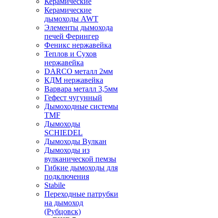
Керамические
Керамические
дымоходы AWT
Элементы дымохода
печей Ферингер
Феникс нержавейка
Теплов и Сухов
нержавейка
DARCO металл 2мм
КДМ нержавейка
Варвара металл 3,5мм
Гефест чугунный
Дымоходные системы
TMF
Дымоходы
SCHIEDEL
Дымоходы Вулкан
Дымоходы из
вулканической пемзы
Гибкие дымоходы для
подключения
Stabile
Переходные патрубки
на дымоход
(Рубцовск)