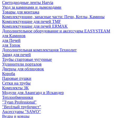
Светодиодные ленты Harvia
Уход за каминами и дымоходами
Товары для монтажа
Комплектующие, запасные части: Печи, Котлы, Камины
Комплектующие для печей TMF
Комплектующие для печей ERMAK
Дополнительное оборудование и аксессуары EASYSTEAM
для Каминов
для Печей
для Топок
Дополнительная комплектация Технолит
Заряд для печей
Трубы стартовые чугунные
Удлинители порталов
Дверцы для облицовок
Короба
Паровые пушки
Сетки на трубы
Комплекты ЗК
Модули для Авангард и Искандер
Теплообменники
"Tytan Professional"
"Весёлый трубочист"
Аксессуары "SAWO"
Ведра и ковшы