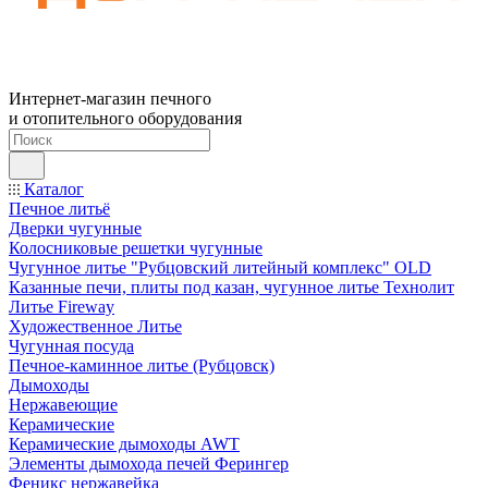
Интернет-магазин печного
и отопительного оборудования
Каталог
Печное литьё
Дверки чугунные
Колосниковые решетки чугунные
Чугунное литье "Рубцовский литейный комплекс" OLD
Казанные печи, плиты под казан, чугунное литье Технолит
Литье Fireway
Художественное Литье
Чугунная посуда
Печное-каминное литье (Рубцовск)
Дымоходы
Нержавеющие
Керамические
Керамические дымоходы AWT
Элементы дымохода печей Ферингер
Феникс нержавейка