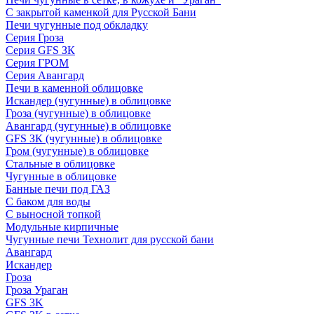
С закрытой каменкой для Русской Бани
Печи чугунные под обкладку
Серия Гроза
Серия GFS ЗК
Серия ГРОМ
Серия Авангард
Печи в каменной облицовке
Искандер (чугунные) в облицовке
Гроза (чугунные) в облицовке
Авангард (чугунные) в облицовке
GFS ЗК (чугунные) в облицовке
Гром (чугунные) в облицовке
Стальные в облицовке
Чугунные в облицовке
Банные печи под ГАЗ
С баком для воды
С выносной топкой
Модульные кирпичные
Чугунные печи Технолит для русской бани
Авангард
Искандер
Гроза
Гроза Ураган
GFS 3K