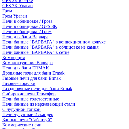
GFS 3K в сетке
GFS 3K Ураган
Гром
Гром Ураган
Печи в облицовке / Гроза
Печи в облицовке / GFS 3K
Печи в облицовке / Гром
Печи для бани Варвара
Печи банные "ВАРВАРА" в конвекционном кожухе
Печи банные "ВАРВАРА" в облицовке из камня
Печи банные "ВАРВАРА" в сетке
Коммерция
Комплектующие Варвара
Печи для бани ERMAK
Дровяные печи для бани Ermak
Газовые печи для бани Ermak
Газовые горелки
Газодровяные печи для бани Ermak
Сибирские печи Термофор
Печи банные толстостенные
Печи банные из нержавеющей стали
С чугунной топкой
Печи чугунные Искандер
Банные печи "Сабантуй"
Коммерческие печи