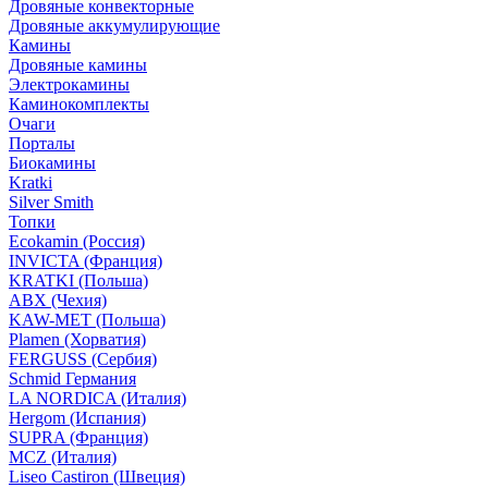
Дровяные конвекторные
Дровяные аккумулирующие
Камины
Дровяные камины
Электрокамины
Каминокомплекты
Очаги
Порталы
Биокамины
Kratki
Silver Smith
Топки
Ecokamin (Россия)
INVICTA (Франция)
KRATKI (Польша)
ABX (Чехия)
KAW-MET (Польша)
Plamen (Хорватия)
FERGUSS (Сербия)
Schmid Германия
LA NORDICA (Италия)
Hergom (Испания)
SUPRA (Франция)
MCZ (Италия)
Liseo Castiron (Швеция)