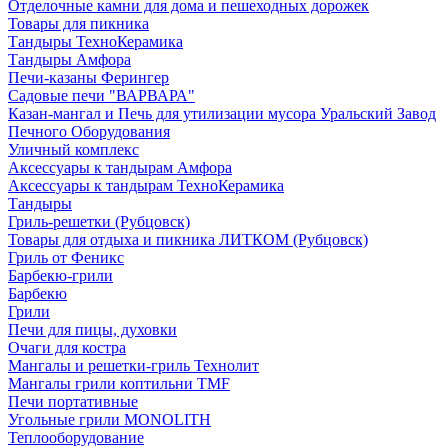
Отделочные камни для дома и пешеходных дорожек
Товары для пикника
Тандыры ТехноКерамика
Тандыры Амфора
Печи-казаны Ферингер
Садовые печи "ВАРВАРА"
Казан-мангал и Печь для утилизации мусора Уральский Завод
Печного Оборудования
Уличный комплекс
Аксессуары к тандырам Амфора
Аксессуары к тандырам ТехноКерамика
Тандыры
Гриль-решетки (Рубцовск)
Товары для отдыха и пикника ЛИТКОМ (Рубцовск)
Гриль от Феникс
Барбекю-грили
Барбекю
Грили
Печи для пицы, духовки
Очаги для костра
Мангалы и решетки-гриль Технолит
Мангалы грили коптильни TMF
Печи портативные
Угольные грили MONOLITH
Теплооборудование