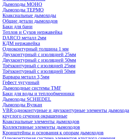
Дымоходы МОНО
Дымоходы ТЕРМО
Коаксиальные дымоходы
Общие детали дымоходов
Баки для бани
Теплов и Сухов нержавейка
DARCO металл 2мм
КДМ нержавейка
Одноконтурный толщина 1 мм
Двухконтурный с изоляцией 25мм
Двухконтурный с изоляцией 50мм
Трёхконтурный с изоляцией 25мм
Трёхконтурный с изоляцией 50мм
Варвара металл 3,5мм
Гефест чугунный
Дымоходные системы TMF
Баки для воды и теплообменники
Дымоходы SCHIEDEL
Дымоходы Вулкан
VBR:одноконтурные и двухконтурные элементы дымохода
круглого сечения окрашенные
Коаксиальные элементы дымоходов
Коллективные элементы дымоходов
Кронштейны и основания к опорам дымоходов
Одноконтурная система элементов круглого сечения