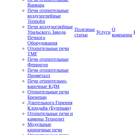
Варвара
Печи отопительные
воздухогрейные
Termofor
Печи воздухогрейные
Полезные
О
Уральского Завода
Услуги
статьи
компании
Печного
Оборудования
Отопительные печи
TMF
Печи отопительные
Ферингер
Печи отопительные
Прометалл
Печи отопительно-
варочные КДМ
Отопительные печи
Бренеран
Длительного Горения
Клондайк (Булерьян)
Отопительные печи и
камины Технолит
Модульные
кирпичные печи