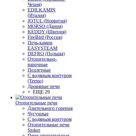
Чехия)
EDILKAMIN
(Италия)
JOTUL (Норвегия)
MORSO (Дания)
KEDDY (Швеция)
FireBird (Россия)
Печь-камин
EASYSTEAM
DEFRO (Польша)
Отопительно-
варочные
Пеллетные
С водяным контуром
(Termo)
Дровяные печи
+ ЕЩЕ 29
Отопительные печи
Длительного горения
Чугунные
C водяным контуром
Отопительные печи
Stoker
Печи отопительные