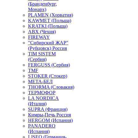
(Бранденбург,
Монарх)
PLAMEN (Хорватия)
KAWMET (Польша)
KRATKI (Польша)
ABX (Чехия)
FIREWAY
"Сибирский ЖАР"
(Рубцовск) Россия
TIM SISTEM
(Сербия)
FERGUSS (Сербия)
TMF
STOKER (Стокер)
МЕТА-БЕЛ
THORMA (Словакия)
ТЕРМОФОР
LA NORDICA
(Италия)
SUPRA (Франция)
Кимры-Печь Россия
HERGOM (Испания)
PANADERO
(Испания)
LISEO (Германия-