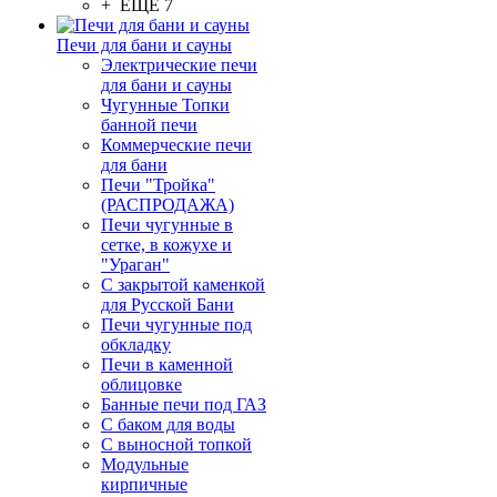
+ ЕЩЕ 7
Печи для бани и сауны
Электрические печи
для бани и сауны
Чугунные Топки
банной печи
Коммерческие печи
для бани
Печи "Тройка"
(РАСПРОДАЖА)
Печи чугунные в
сетке, в кожухе и
"Ураган"
С закрытой каменкой
для Русской Бани
Печи чугунные под
обкладку
Печи в каменной
облицовке
Банные печи под ГАЗ
С баком для воды
С выносной топкой
Модульные
кирпичные