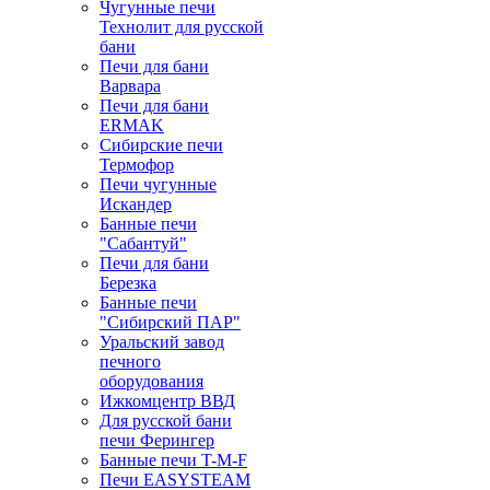
Чугунные печи
Технолит для русской
бани
Печи для бани
Варвара
Печи для бани
ERMAK
Сибирские печи
Термофор
Печи чугунные
Искандер
Банные печи
"Сабантуй"
Печи для бани
Березка
Банные печи
"Сибирский ПАР"
Уральский завод
печного
оборудования
Ижкомцентр ВВД
Для русской бани
печи Ферингер
Банные печи T-M-F
Печи EASYSTEAM