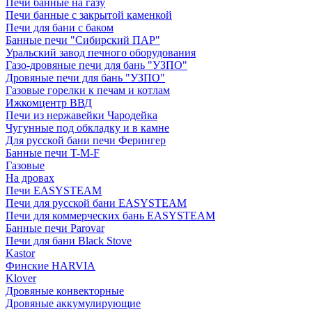
Печи банные на газу
Печи банные с закрытой каменкой
Печи для бани с баком
Банные печи "Сибирский ПАР"
Уральский завод печного оборудования
Газо-дровяные печи для бань "УЗПО"
Дровяные печи для бань "УЗПО"
Газовые горелки к печам и котлам
Ижкомцентр ВВД
Печи из нержавейки Чародейка
Чугунные под обкладку и в камне
Для русской бани печи Ферингер
Банные печи T-M-F
Газовые
На дровах
Печи EASYSTEAM
Печи для русской бани EASYSTEAM
Печи для коммерческих бань EASYSTEAM
Банные печи Parovar
Печи для бани Black Stove
Kastor
Финские HARVIA
Klover
Дровяные конвекторные
Дровяные аккумулирующие