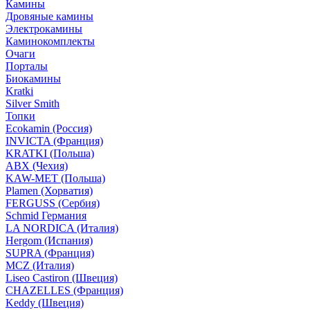
Камины
Дровяные камины
Электрокамины
Каминокомплекты
Очаги
Порталы
Биокамины
Kratki
Silver Smith
Топки
Ecokamin (Россия)
INVICTA (Франция)
KRATKI (Польша)
ABX (Чехия)
KAW-MET (Польша)
Plamen (Хорватия)
FERGUSS (Сербия)
Schmid Германия
LA NORDICA (Италия)
Hergom (Испания)
SUPRA (Франция)
MCZ (Италия)
Liseo Castiron (Швеция)
CHAZELLES (Франция)
Keddy (Швеция)