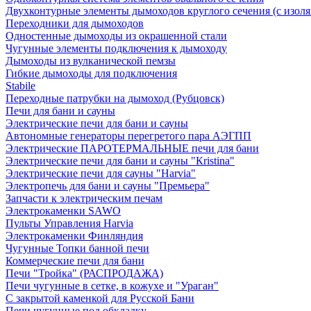
Двухконтурные элементы дымоходов круглого сечения (с изол
Переходники для дымоходов
Одностенные дымоходы из окрашенной стали
Чугунные элементы подключения к дымоходу
Дымоходы из вулканической пемзы
Гибкие дымоходы для подключения
Stabile
Переходные патрубки на дымоход (Рубцовск)
Печи для бани и сауны
Электрические печи для бани и сауны
Автономные генераторы перегретого пара АЭГПП
Электрические ПАРОТЕРМАЛЬНЫЕ печи для бани
Электрические печи для бани и сауны "Кristina"
Электрические печи для сауны "Harvia"
Электропечь для бани и сауны "Премьера"
Запчасти к электрическим печам
Электрокаменки SAWO
Пульты Управления Harvia
Электрокаменки Финляндия
Чугунные Топки банной печи
Коммерческие печи для бани
Печи "Тройка" (РАСПРОДАЖА)
Печи чугунные в сетке, в кожухе и "Ураган"
С закрытой каменкой для Русской Бани
Печи чугунные под обкладку