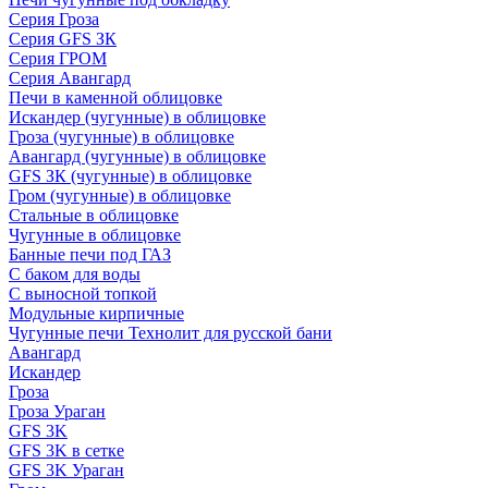
Серия Гроза
Серия GFS ЗК
Серия ГРОМ
Серия Авангард
Печи в каменной облицовке
Искандер (чугунные) в облицовке
Гроза (чугунные) в облицовке
Авангард (чугунные) в облицовке
GFS ЗК (чугунные) в облицовке
Гром (чугунные) в облицовке
Стальные в облицовке
Чугунные в облицовке
Банные печи под ГАЗ
С баком для воды
С выносной топкой
Модульные кирпичные
Чугунные печи Технолит для русской бани
Авангард
Искандер
Гроза
Гроза Ураган
GFS 3K
GFS 3K в сетке
GFS 3K Ураган