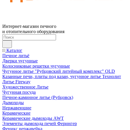
Интернет-магазин печного
и отопительного оборудования
Каталог
Печное литьё
Дверки чугунные
Колосниковые решетки чугунные
Чугунное литье "Рубцовский литейный комплекс" OLD
Казанные печи, плиты под казан, чугунное литье Технолит
Литье Fireway
Художественное Литье
Чугунная посуда
Печное-каминное литье (Рубцовск)
Дымоходы
Нержавеющие
Керамические
Керамические дымоходы AWT
Элементы дымохода печей Ферингер
Феникс нержавейка