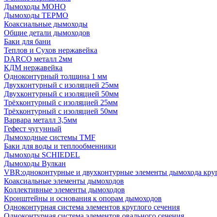
Дымоходы МОНО
Дымоходы ТЕРМО
Коаксиальные дымоходы
Общие детали дымоходов
Баки для бани
Теплов и Сухов нержавейка
DARCO металл 2мм
КДМ нержавейка
Одноконтурный толщина 1 мм
Двухконтурный с изоляцией 25мм
Двухконтурный с изоляцией 50мм
Трёхконтурный с изоляцией 25мм
Трёхконтурный с изоляцией 50мм
Варвара металл 3,5мм
Гефест чугунный
Дымоходные системы TMF
Баки для воды и теплообменники
Дымоходы SCHIEDEL
Дымоходы Вулкан
VBR:одноконтурные и двухконтурные элементы дымохода кру
Коаксиальные элементы дымоходов
Коллективные элементы дымоходов
Кронштейны и основания к опорам дымоходов
Одноконтурная система элементов круглого сечения
Одноконтурная система элементов овального сечения