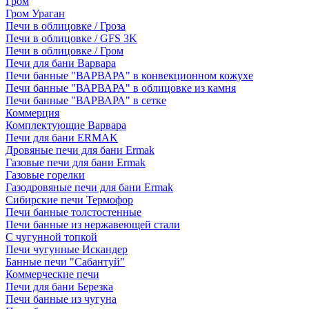
Гром
Гром Ураган
Печи в облицовке / Гроза
Печи в облицовке / GFS 3K
Печи в облицовке / Гром
Печи для бани Варвара
Печи банные "ВАРВАРА" в конвекционном кожухе
Печи банные "ВАРВАРА" в облицовке из камня
Печи банные "ВАРВАРА" в сетке
Коммерция
Комплектующие Варвара
Печи для бани ERMAK
Дровяные печи для бани Ermak
Газовые печи для бани Ermak
Газовые горелки
Газодровяные печи для бани Ermak
Сибирские печи Термофор
Печи банные толстостенные
Печи банные из нержавеющей стали
С чугунной топкой
Печи чугунные Искандер
Банные печи "Сабантуй"
Коммерческие печи
Печи для бани Березка
Печи банные из чугуна