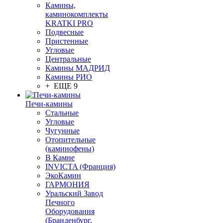
Камины,
каминокомплекты
KRATKI PRO
Подвесные
Пристенные
Угловые
Центральные
Камины МАДРИД
Камины РИО
+ ЕЩЕ 9
Печи-камины
Стальные
Угловые
Чугунные
Отопительные
(каминофены)
В Камне
INVICTA (Франция)
ЭкоКамин
ГАРМОНИЯ
Уральский Завод
Печного
Оборудования
(Бранденбург,