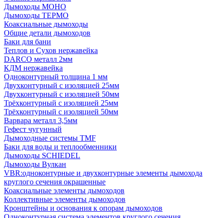
Дымоходы МОНО
Дымоходы ТЕРМО
Коаксиальные дымоходы
Общие детали дымоходов
Баки для бани
Теплов и Сухов нержавейка
DARCO металл 2мм
КДМ нержавейка
Одноконтурный толщина 1 мм
Двухконтурный с изоляцией 25мм
Двухконтурный с изоляцией 50мм
Трёхконтурный с изоляцией 25мм
Трёхконтурный с изоляцией 50мм
Варвара металл 3,5мм
Гефест чугунный
Дымоходные системы TMF
Баки для воды и теплообменники
Дымоходы SCHIEDEL
Дымоходы Вулкан
VBR:одноконтурные и двухконтурные элементы дымохода
круглого сечения окрашенные
Коаксиальные элементы дымоходов
Коллективные элементы дымоходов
Кронштейны и основания к опорам дымоходов
Одноконтурная система элементов круглого сечения