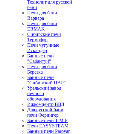
Технолит для русской
бани
Печи для бани
Варвара
Печи для бани
ERMAK
Сибирские печи
Термофор
Печи чугунные
Искандер
Банные печи
"Сабантуй"
Печи для бани
Березка
Банные печи
"Сибирский ПАР"
Уральский завод
печного
оборудования
Ижкомцентр ВВД
Для русской бани
печи Ферингер
Банные печи T-M-F
Печи EASYSTEAM
Банные печи Parovar