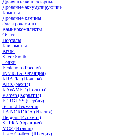
Дровяные конвекторные
Дровяные аккумулирующие
Камины
Дровяные камины
Электрокамины
Каминокомплекты
Очаги
Порталы
Биокамины
Kratki
Silver Smith
Топки
Ecokamin (Россия)
INVICTA (Франция)
KRATKI (Польша)
ABX (Чехия)
KAW-MET (Польша)
Plamen (Хорватия)
FERGUSS (Сербия)
Schmid Германия
LA NORDICA (Италия)
Hergom (Испания)
SUPRA (Франция)
MCZ (Италия)
Liseo Castiron (Швеция)