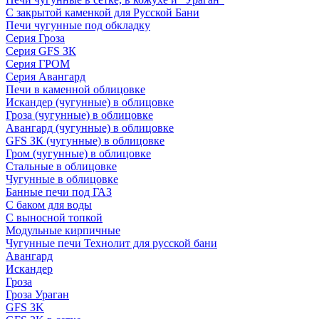
С закрытой каменкой для Русской Бани
Печи чугунные под обкладку
Серия Гроза
Серия GFS ЗК
Серия ГРОМ
Серия Авангард
Печи в каменной облицовке
Искандер (чугунные) в облицовке
Гроза (чугунные) в облицовке
Авангард (чугунные) в облицовке
GFS ЗК (чугунные) в облицовке
Гром (чугунные) в облицовке
Стальные в облицовке
Чугунные в облицовке
Банные печи под ГАЗ
С баком для воды
С выносной топкой
Модульные кирпичные
Чугунные печи Технолит для русской бани
Авангард
Искандер
Гроза
Гроза Ураган
GFS 3K