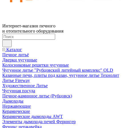
Интернет-магазин печного
и отопительного оборудования
Каталог
Печное литьё
Дверки чугунные
Колосниковые решетки чугунные
Чугунное литье "Рубцовский литейный комплекс" OLD
Казанные печи, плиты под казан, чугунное литье Технолит
Литье Fireway
Художественное Литье
Чугунная посуда
Печное-каминное литье (Рубцовск)
Дымоходы
Нержавеющие
Керамические
Керамические дымоходы AWT
Элементы дымохода печей Ферингер
Феникс нержавейка