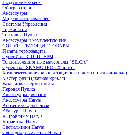
Воздушные завесы
Обогреватели
Аксессуары
Модели обогревателей
Системы Управления
Термостаты
Тепловые Пушки
Аксессуары и комплектующие
СОПУТСТВУЮЩИЕ ТОВАРЫ
Flamma термозащита
СуперИзол СТОПТЕРМ
Теплоизоляционные материалы "SILCA"
Суперизол SKAMOTEC 225 плита
Комплектующие (экраны защитные и листы предтопочные)
Мастер флэш (скатная кровля)
Базальтовая термозащита
Паровая Пушка
Аксессуары для бани
Аксессуары Harvia
Ароматизаторы Harvia
Абажуры Harvia
К Дровяным Harvia
Косметика Harvia
Светильники Harvia
Светодиодные ленты Harvia