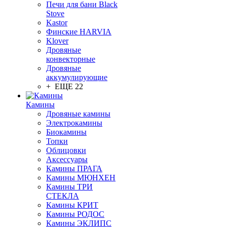
Печи для бани Black
Stove
Kastor
Финские HARVIA
Klover
Дровяные
конвекторные
Дровяные
аккумулирующие
+ ЕЩЕ 22
Камины
Дровяные камины
Электрокамины
Биокамины
Топки
Облицовки
Аксессуары
Камины ПРАГА
Камины МЮНХЕН
Камины ТРИ
СТЕКЛА
Камины КРИТ
Камины РОДОС
Камины ЭКЛИПС