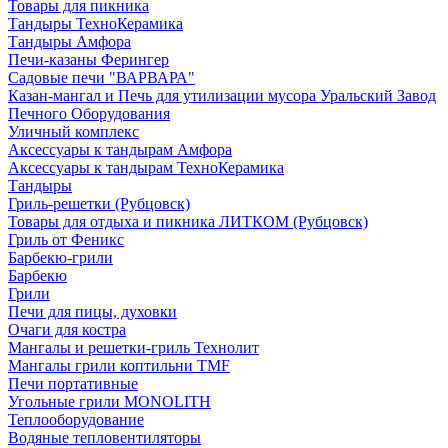
Товары для пикника
Тандыры ТехноКерамика
Тандыры Амфора
Печи-казаны Ферингер
Садовые печи "ВАРВАРА"
Казан-мангал и Печь для утилизации мусора Уральский Завод
Печного Оборудования
Уличный комплекс
Аксессуары к тандырам Амфора
Аксессуары к тандырам ТехноКерамика
Тандыры
Гриль-решетки (Рубцовск)
Товары для отдыха и пикника ЛИТКОМ (Рубцовск)
Гриль от Феникс
Барбекю-грили
Барбекю
Грили
Печи для пицы, духовки
Очаги для костра
Мангалы и решетки-гриль Технолит
Мангалы грили коптильни TMF
Печи портативные
Угольные грили MONOLITH
Теплооборудование
Водяные тепловентиляторы