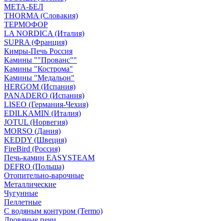
МЕТА-БЕЛ
THORMA (Словакия)
ТЕРМОФОР
LA NORDICA (Италия)
SUPRA (Франция)
Кимры-Печь Россия
Камины ""Прованс""
Камины "Кострома"
Камины "Медальон"
HERGOM (Испания)
PANADERO (Испания)
LISEO (Германия-Чехия)
EDILKAMIN (Италия)
JOTUL (Норвегия)
MORSO (Дания)
KEDDY (Швеция)
FireBird (Россия)
Печь-камин EASYSTEAM
DEFRO (Польша)
Отопительно-варочные
Металлические
Чугунные
Пеллетные
С водяным контуром (Termo)
Дровяные печи