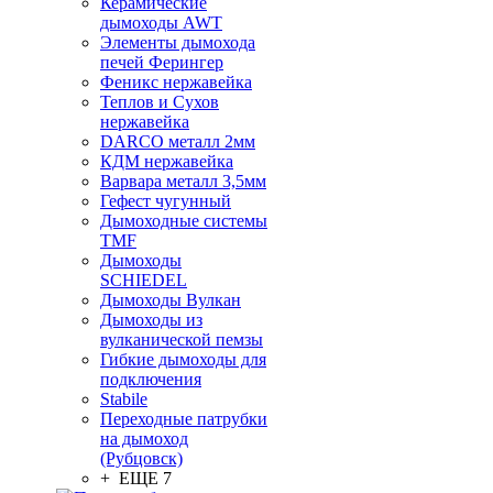
Керамические
дымоходы AWT
Элементы дымохода
печей Ферингер
Феникс нержавейка
Теплов и Сухов
нержавейка
DARCO металл 2мм
КДМ нержавейка
Варвара металл 3,5мм
Гефест чугунный
Дымоходные системы
TMF
Дымоходы
SCHIEDEL
Дымоходы Вулкан
Дымоходы из
вулканической пемзы
Гибкие дымоходы для
подключения
Stabile
Переходные патрубки
на дымоход
(Рубцовск)
+ ЕЩЕ 7