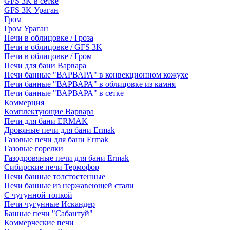
GFS 3K в сетке
GFS 3K Ураган
Гром
Гром Ураган
Печи в облицовке / Гроза
Печи в облицовке / GFS 3K
Печи в облицовке / Гром
Печи для бани Варвара
Печи банные "ВАРВАРА" в конвекционном кожухе
Печи банные "ВАРВАРА" в облицовке из камня
Печи банные "ВАРВАРА" в сетке
Коммерция
Комплектующие Варвара
Печи для бани ERMAK
Дровяные печи для бани Ermak
Газовые печи для бани Ermak
Газовые горелки
Газодровяные печи для бани Ermak
Сибирские печи Термофор
Печи банные толстостенные
Печи банные из нержавеющей стали
С чугунной топкой
Печи чугунные Искандер
Банные печи "Сабантуй"
Коммерческие печи