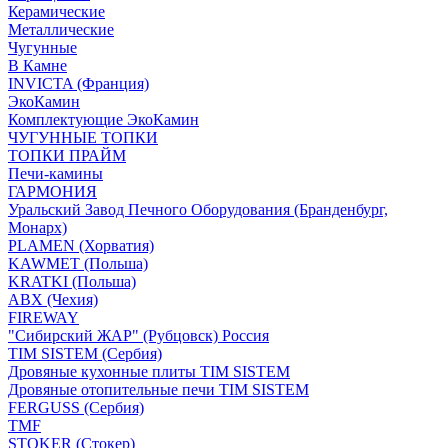
Керамические
Металлические
Чугунные
В Камне
INVICTA (Франция)
ЭкоКамин
Комплектующие ЭкоКамин
ЧУГУННЫЕ ТОПКИ
ТОПКИ ПРАЙМ
Печи-камины
ГАРМОНИЯ
Уральский Завод Печного Оборудования (Бранденбург,
Монарх)
PLAMEN (Хорватия)
KAWMET (Польша)
KRATKI (Польша)
ABX (Чехия)
FIREWAY
"Сибирский ЖАР" (Рубцовск) Россия
TIM SISTEM (Сербия)
Дровяные кухонные плиты TIM SISTEM
Дровяные отопительные печи TIM SISTEM
FERGUSS (Сербия)
TMF
STOKER (Стокер)