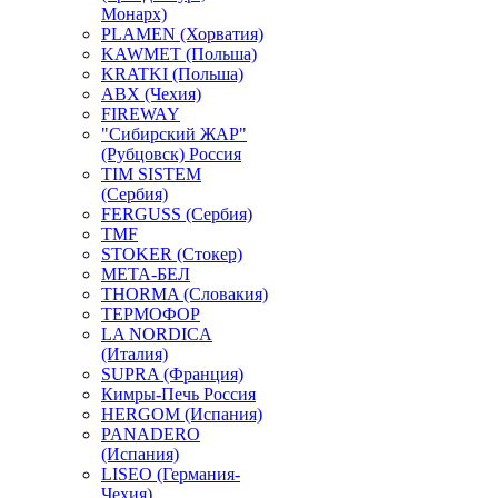
Монарх)
PLAMEN (Хорватия)
KAWMET (Польша)
KRATKI (Польша)
ABX (Чехия)
FIREWAY
"Сибирский ЖАР"
(Рубцовск) Россия
TIM SISTEM
(Сербия)
FERGUSS (Сербия)
TMF
STOKER (Стокер)
МЕТА-БЕЛ
THORMA (Словакия)
ТЕРМОФОР
LA NORDICA
(Италия)
SUPRA (Франция)
Кимры-Печь Россия
HERGOM (Испания)
PANADERO
(Испания)
LISEO (Германия-
Чехия)