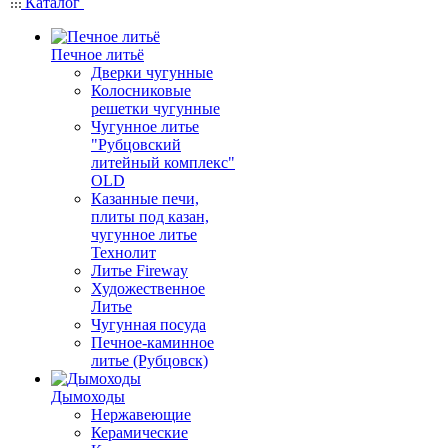
Каталог
Печное литьё
Дверки чугунные
Колосниковые
решетки чугунные
Чугунное литье
"Рубцовский
литейный комплекс"
OLD
Казанные печи,
плиты под казан,
чугунное литье
Технолит
Литье Fireway
Художественное
Литье
Чугунная посуда
Печное-каминное
литье (Рубцовск)
Дымоходы
Нержавеющие
Керамические