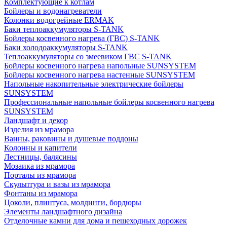
Комплектующие к котлам
Бойлеры и водонагреватели
Колонки водогрейные ERMAK
Баки теплоаккумуляторы S-TANK
Бойлеры косвенного нагрева (ГВС) S-TANK
Баки холодоаккумуляторы S-TANK
Теплоаккумуляторы со змеевиком ГВС S-TANK
Бойлеры косвенного нагрева напольные SUNSYSTEM
Бойлеры косвенного нагрева настенные SUNSYSTEM
Напольные накопительные электрические бойлеры
SUNSYSTEM
Профессиональные напольные бойлеры косвенного нагрева
SUNSYSTEM
Ландшафт и декор
Изделия из мрамора
Ванны, раковины и душевые поддоны
Колонны и капители
Лестницы, балясины
Мозаика из мрамора
Порталы из мрамора
Скульптура и вазы из мрамора
Фонтаны из мрамора
Цоколи, плинтуса, молдинги, бордюры
Элементы ландшафтного дизайна
Отделочные камни для дома и пешеходных дорожек