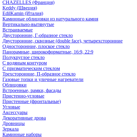
CHAZELLES (Франция)
Keddy (Швеция)
EdilKamin (Италия)
Каминные облицовки из натурального камня
Вертикально-вытянутые
Встраиваемые
Двусторонние, Г-образное стекло
Двусторонние, сквозные (double face), четырехсторонние
Односторонние, плоское стекло
Панорамные, широкоформатные, 16:9, 22:9
Полукруглое стекло
С водяным контуром
С призматическим стеклом
Трехсторонние, П-образное стекло
Газовые топки и уличные нагреватели
Облицовки
Встроенные, рамки, фасады
Пристенно-угловые
Пристенные (фронтальные)
Угловые
Аксессуары
Декоративные дрова
Дровницы
Зеркала
Каминные наборы