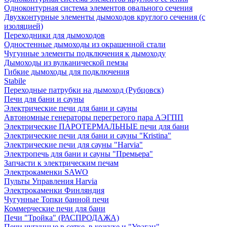
Одноконтурная система элементов овального сечения
Двухконтурные элементы дымоходов круглого сечения (с
изоляцией)
Переходники для дымоходов
Одностенные дымоходы из окрашенной стали
Чугунные элементы подключения к дымоходу
Дымоходы из вулканической пемзы
Гибкие дымоходы для подключения
Stabile
Переходные патрубки на дымоход (Рубцовск)
Печи для бани и сауны
Электрические печи для бани и сауны
Автономные генераторы перегретого пара АЭГПП
Электрические ПАРОТЕРМАЛЬНЫЕ печи для бани
Электрические печи для бани и сауны "Кristina"
Электрические печи для сауны "Harvia"
Электропечь для бани и сауны "Премьера"
Запчасти к электрическим печам
Электрокаменки SAWO
Пульты Управления Harvia
Электрокаменки Финляндия
Чугунные Топки банной печи
Коммерческие печи для бани
Печи "Тройка" (РАСПРОДАЖА)
Печи чугунные в сетке, в кожухе и "Ураган"