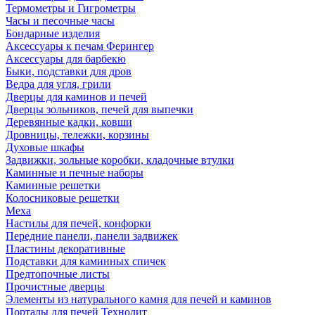
Термометры и Гигрометры
Часы и песочные часы
Бондарные изделия
Аксессуары к печам Ферингер
Аксессуары для барбекю
Быки, подставки для дров
Ведра для угля, грили
Дверцы для каминов и печей
Дверцы зольников, печей для выпечки
Деревянные кадки, ковши
Дровницы, тележки, корзины
Духовые шкафы
Задвижки, зольные коробки, кладочные втулки
Каминные и печные наборы
Каминные решетки
Колосниковые решетки
Меха
Настилы для печей, конфорки
Передние панели, панели задвижек
Пластины декоративные
Подставки для каминных спичек
Предтопочные листы
Прочистные дверцы
Элементы из натурального камня для печей и каминов
Порталы для печей Технолит