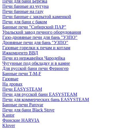
Печи для бани Березка
Печи банные из чугуна
Печи банные на газу
Печи банные с закрытой каменкой
Печи для бани с баком
Банные печи "Сибирский ПАР"
Уральский завод печного оборудования
Газо-дровяные печи для бань "УЗПО"
Дровяные печи для бань "УЗПО"
Газовые горелки к печам и котлам
Ижкомцентр ВВД
Печи из нержавейки Чародейка
Чугунные под обкладку и в камне
Для русской бани печи Ферингер
Банные печи T-M-F
Газовые
На дровах
Печи EASYSTEAM
Печи для русской бани EASYSTEAM
Печи для коммерческих бань EASYSTEAM
Банные печи Parovar
Печи для бани Black Stove
Kastor
Финские HARVIA
Klover