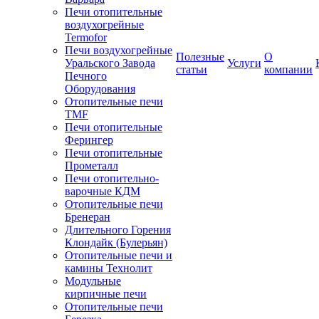
Печи отопительные
воздухогрейные
Termofor
Печи воздухогрейные
Полезные
О
Уральского Завода
Услуги
статьи
компании
Печного
Оборудования
Отопительные печи
TMF
Печи отопительные
Ферингер
Печи отопительные
Прометалл
Печи отопительно-
варочные КДМ
Отопительные печи
Бренеран
Длительного Горения
Клондайк (Булерьян)
Отопительные печи и
камины Технолит
Модульные
кирпичные печи
Отопительные печи