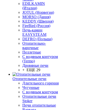
EDILKAMIN
(Италия)
JOTUL (Норвегия)
MORSO (Дания)
KEDDY (Швеция)
FireBird (Россия)
Печь-камин
EASYSTEAM
DEFRO (Польша)
Отопительно-
варочные
Пеллетные
С водяным контуром
(Termo)
Дровяные печи
+ ЕЩЕ 29
Отопительные печи
Длительного горения
Чугунные
C водяным контуром
Отопительные печи
Stoker
Печи отопительные
Варвара