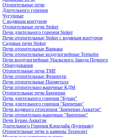
Отопительные печи
Длительного горения
Чугунные
C водяным контуром
Отопительные печи Stoker
Печи длительного горения Stoker
Печи отопительные Stoker с водяным контуром
Садовые печи Stoker
Печи отопительные Варвара
Печи отопительные воздухогрейные Termofor
Печи воздухогрейные Уральского Завода Печного
Оборудования
Отопительные печи TMF
Печи отопительные Ферингер
Печи отопительные Прометалл
Печи отопительно-варочные КДМ
Отопительные печи Бренеран
Печи длительного горения "Буран"
Печи длительного горения "Бренеран"
Печи водяного отопления "Бренеран-Акватэн"
Печи отопительно-варочные "Бренеран"
Печи Буран-Акватэн
Длительного Горения Клондайк (Булерьян)
Отопительные печи и камины Технолит
Модульные кирпичные печи