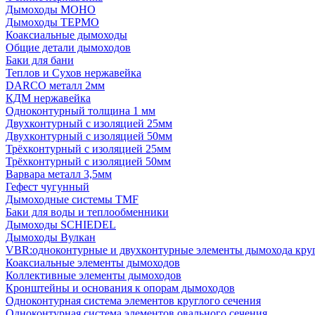
Дымоходы МОНО
Дымоходы ТЕРМО
Коаксиальные дымоходы
Общие детали дымоходов
Баки для бани
Теплов и Сухов нержавейка
DARCO металл 2мм
КДМ нержавейка
Одноконтурный толщина 1 мм
Двухконтурный с изоляцией 25мм
Двухконтурный с изоляцией 50мм
Трёхконтурный с изоляцией 25мм
Трёхконтурный с изоляцией 50мм
Варвара металл 3,5мм
Гефест чугунный
Дымоходные системы TMF
Баки для воды и теплообменники
Дымоходы SCHIEDEL
Дымоходы Вулкан
VBR:одноконтурные и двухконтурные элементы дымохода кру
Коаксиальные элементы дымоходов
Коллективные элементы дымоходов
Кронштейны и основания к опорам дымоходов
Одноконтурная система элементов круглого сечения
Одноконтурная система элементов овального сечения