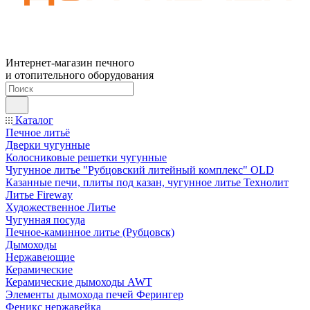
Интернет-магазин печного
и отопительного оборудования
Каталог
Печное литьё
Дверки чугунные
Колосниковые решетки чугунные
Чугунное литье "Рубцовский литейный комплекс" OLD
Казанные печи, плиты под казан, чугунное литье Технолит
Литье Fireway
Художественное Литье
Чугунная посуда
Печное-каминное литье (Рубцовск)
Дымоходы
Нержавеющие
Керамические
Керамические дымоходы AWT
Элементы дымохода печей Ферингер
Феникс нержавейка