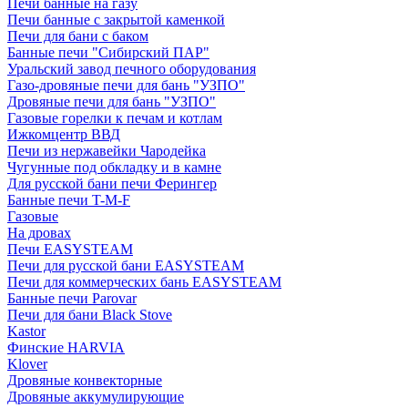
Печи банные на газу
Печи банные с закрытой каменкой
Печи для бани с баком
Банные печи "Сибирский ПАР"
Уральский завод печного оборудования
Газо-дровяные печи для бань "УЗПО"
Дровяные печи для бань "УЗПО"
Газовые горелки к печам и котлам
Ижкомцентр ВВД
Печи из нержавейки Чародейка
Чугунные под обкладку и в камне
Для русской бани печи Ферингер
Банные печи T-M-F
Газовые
На дровах
Печи EASYSTEAM
Печи для русской бани EASYSTEAM
Печи для коммерческих бань EASYSTEAM
Банные печи Parovar
Печи для бани Black Stove
Kastor
Финские HARVIA
Klover
Дровяные конвекторные
Дровяные аккумулирующие