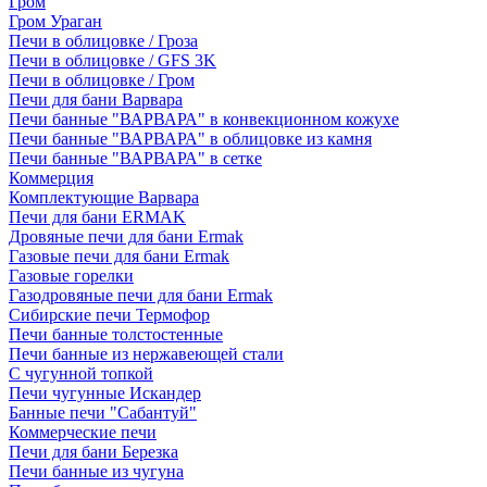
Гром
Гром Ураган
Печи в облицовке / Гроза
Печи в облицовке / GFS 3K
Печи в облицовке / Гром
Печи для бани Варвара
Печи банные "ВАРВАРА" в конвекционном кожухе
Печи банные "ВАРВАРА" в облицовке из камня
Печи банные "ВАРВАРА" в сетке
Коммерция
Комплектующие Варвара
Печи для бани ERMAK
Дровяные печи для бани Ermak
Газовые печи для бани Ermak
Газовые горелки
Газодровяные печи для бани Ermak
Сибирские печи Термофор
Печи банные толстостенные
Печи банные из нержавеющей стали
С чугунной топкой
Печи чугунные Искандер
Банные печи "Сабантуй"
Коммерческие печи
Печи для бани Березка
Печи банные из чугуна