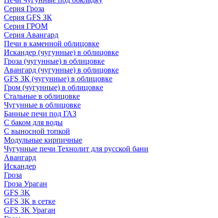
Серия Гроза
Серия GFS ЗК
Серия ГРОМ
Серия Авангард
Печи в каменной облицовке
Искандер (чугунные) в облицовке
Гроза (чугунные) в облицовке
Авангард (чугунные) в облицовке
GFS ЗК (чугунные) в облицовке
Гром (чугунные) в облицовке
Стальные в облицовке
Чугунные в облицовке
Банные печи под ГАЗ
С баком для воды
С выносной топкой
Модульные кирпичные
Чугунные печи Технолит для русской бани
Авангард
Искандер
Гроза
Гроза Ураган
GFS 3K
GFS 3K в сетке
GFS 3K Ураган