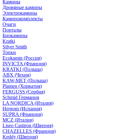
Камины
Дровяные камины
Электрокамины
Каминокомплекты
Очаги
Порталы
Биокамины
Kratki
Silver Smith
Топки
Ecokamin (Россия)
INVICTA (Франция)
KRATKI (Польша)
ABX (Чехия)
KAW-MET (Польша)
Plamen (Хорватия)
FERGUSS (Сербия)
Schmid Германия
LA NORDICA (Италия)
Hergom (Испания)
SUPRA (Франция)
MCZ (Италия)
Liseo Castiron (Швеция)
CHAZELLES (Франция)
Keddy (Швеция)