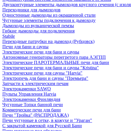
Двухконтурные элементы дымоходов круглого сечения (с изол
Переходники для дымоходов
Одностенные дымоходы из окрашенной стали
Чугунные элементы подключения к дымоходу
Дымоходы из вулканической пемзы
Гибкие дымоходы для подключения
Stabile
Переходные патрубки на дымоход (Рубцовск)
Печи для бани и сауны
Электрические печи для бани и сауны
Автономные генераторы перегретого пара АЭГПП
Электрические ПАРОТЕРМАЛЬНЫЕ печи для бани
Электрические печи для бани и сауны "Кristina"
Электрические печи для сауны "Harvia"
Электропечь для бани и сауны "Премьера"
Запчасти к электрическим печам
Электрокаменки SAWO
Пульты Управления Harvia
Электрокаменки Финляндия
Чугунные Топки банной печи
Коммерческие печи для бани
Печи "Тройка" (РАСПРОДАЖА)
Печи чугунные в сетке, в кожухе и "Ураган"
С закрытой каменкой для Русской Бани
Печи чугунные под обкладку