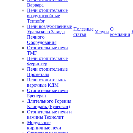
Варвара
Печи отопительные
воздухогрейные
Termofor
Печи воздухогрейные
Полезные
О
Уральского Завода
Услуги
статьи
компании
Печного
Оборудования
Отопительные печи
TMF
Печи отопительные
Ферингер
Печи отопительные
Прометалл
Печи отопительно-
варочные КДМ
Отопительные печи
Бренеран
Длительного Горения
Клондайк (Булерьян)
Отопительные печи и
камины Технолит
Модульные
кирпичные печи