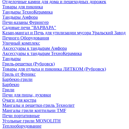
Отделочные камни для дома и пешеходных дорожек
Товары для пикника
Тандыры ТехноКерамика
Тандыры Амфора
Печи-казаны Ферингер
Садовые печи "ВАРВАРА"
Казан-мангал и Печь для утилизации мусора Уральский Завод
Печного Оборудования
Уличный комплекс
Аксессуары к тандырам Амфора
Аксессуары к тандырам ТехноКерамика
Тандыры
Гриль-решетки (Рубцовск)
Товары для отдыха и пикника ЛИТКОМ (Рубцовск)
Гриль от Феникс
Барбекю-грили
Барбекю
Грили
Печи для пицы, духовки
Очаги для костра
Мангалы и решетки-гриль Технолит
Мангалы грили коптильни TMF
Печи портативные
Угольные грили MONOLITH
Теплооборудование