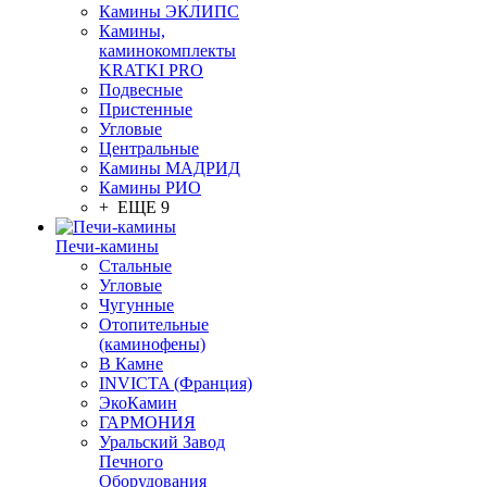
Камины ЭКЛИПС
Камины,
каминокомплекты
KRATKI PRO
Подвесные
Пристенные
Угловые
Центральные
Камины МАДРИД
Камины РИО
+ ЕЩЕ 9
Печи-камины
Стальные
Угловые
Чугунные
Отопительные
(каминофены)
В Камне
INVICTA (Франция)
ЭкоКамин
ГАРМОНИЯ
Уральский Завод
Печного
Оборудования