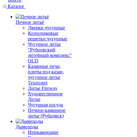
Каталог
Печное литьё
Дверки чугунные
Колосниковые
решетки чугунные
Чугунное литье
"Рубцовский
литейный комплекс"
OLD
Казанные печи,
плиты под казан,
чугунное литье
Технолит
Литье Fireway
Художественное
Литье
Чугунная посуда
Печное-каминное
литье (Рубцовск)
Дымоходы
Нержавеющие