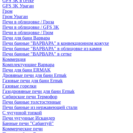
GFS 3K в сетке
GFS 3K Ураган
Гром
Гром Ураган
Печи в облицовке / Гроза
Печи в облицовке / GFS 3K
Печи в облицовке / Гром
Печи для бани Варвара
Печи банные "ВАРВАРА" в конвекционном кожухе
Печи банные "ВАРВАРА" в облицовке из камня
Печи банные "ВАРВАРА" в сетке
Коммерция
Комплектующие Варвара
Печи для бани ERMAK
Дровяные печи для бани Ermak
Газовые печи для бани Ermak
Газовые горелки
Газодровяные печи для бани Ermak
Сибирские печи Термофор
Печи банные толстостенные
Печи банные из нержавеющей стали
С чугунной топкой
Печи чугунные Искандер
Банные печи "Сабантуй"
Коммерческие печи