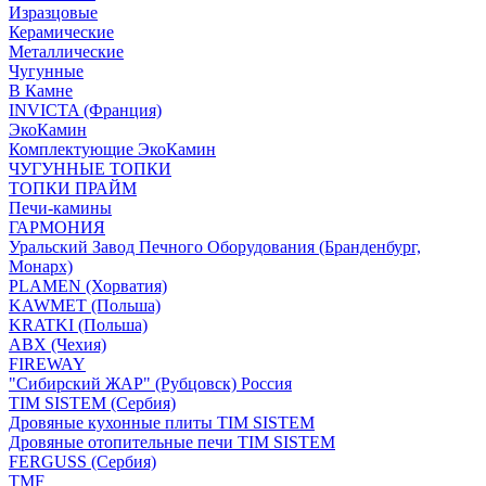
Изразцовые
Керамические
Металлические
Чугунные
В Камне
INVICTA (Франция)
ЭкоКамин
Комплектующие ЭкоКамин
ЧУГУННЫЕ ТОПКИ
ТОПКИ ПРАЙМ
Печи-камины
ГАРМОНИЯ
Уральский Завод Печного Оборудования (Бранденбург,
Монарх)
PLAMEN (Хорватия)
KAWMET (Польша)
KRATKI (Польша)
ABX (Чехия)
FIREWAY
"Сибирский ЖАР" (Рубцовск) Россия
TIM SISTEM (Сербия)
Дровяные кухонные плиты TIM SISTEM
Дровяные отопительные печи TIM SISTEM
FERGUSS (Сербия)
TMF