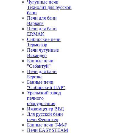
Чугунные печи
Технолит для русской
бани
Печи для бани
Варвара
Печи для бани
ERMAK
Сибирские печи
Термофор
Печи чугунные
Искандер
Банные печи
"Сабантуй"
Печи для бани
Березка
Банные печи
"Сибирский ПАР"
Уральский завод
печного
оборудования
Ижкомцентр ВВД
Для русской бани
печи Ферингер
Банные печи T-M-F
Печи EASYSTEAM