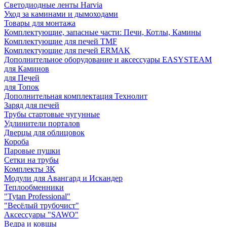
Светодиодные ленты Harvia
Уход за каминами и дымоходами
Товары для монтажа
Комплектующие, запасные части: Печи, Котлы, Камины
Комплектующие для печей TMF
Комплектующие для печей ERMAK
Дополнительное оборудование и аксессуары EASYSTEAM
для Каминов
для Печей
для Топок
Дополнительная комплектация Технолит
Заряд для печей
Трубы стартовые чугунные
Удлинители порталов
Дверцы для облицовок
Короба
Паровые пушки
Сетки на трубы
Комплекты ЗК
Модули для Авангард и Искандер
Теплообменники
"Tytan Professional"
"Весёлый трубочист"
Аксессуары "SAWO"
Ведра и ковшы