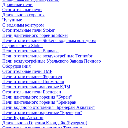
Дровяные печи
Отопительные печи
Длительного горения
Чугунные
C водяным контуром
Отопительные печи Stoker
Печи длительного горения Stoker
Печи отопительные Stoker с водяным контуром
Садовые печи Stoker
Печи отопительные Варвара
Печи отопительные воздухогрейные Termofor
Печи воздухогрейные Уральского Завода Печного
Оборудования
Отопительные печи TMF
Печи отопительные Ферингер
Печи отопительные Прометалл
Печи отопительно-варочные КДМ
Отопительные печи Бренеран
Печи длительного горения "Буран"
Печи длительного горения "Бренеран"
Печи водяного отопления "Бренеран-Акватэн"
Печи отопительно-варочные "Бренеран"
Печи Буран-Акватэн
Длительного Горения Клондайк (Булерьян)
Отопительные печи и камины Технолит