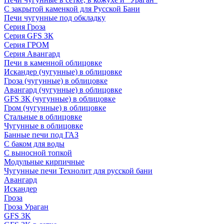
С закрытой каменкой для Русской Бани
Печи чугунные под обкладку
Серия Гроза
Серия GFS ЗК
Серия ГРОМ
Серия Авангард
Печи в каменной облицовке
Искандер (чугунные) в облицовке
Гроза (чугунные) в облицовке
Авангард (чугунные) в облицовке
GFS ЗК (чугунные) в облицовке
Гром (чугунные) в облицовке
Стальные в облицовке
Чугунные в облицовке
Банные печи под ГАЗ
С баком для воды
С выносной топкой
Модульные кирпичные
Чугунные печи Технолит для русской бани
Авангард
Искандер
Гроза
Гроза Ураган
GFS 3K