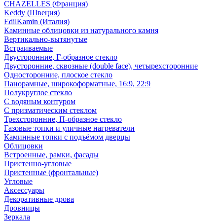
CHAZELLES (Франция)
Keddy (Швеция)
EdilKamin (Италия)
Каминные облицовки из натурального камня
Вертикально-вытянутые
Встраиваемые
Двусторонние, Г-образное стекло
Двусторонние, сквозные (double face), четырехсторонние
Односторонние, плоское стекло
Панорамные, широкоформатные, 16:9, 22:9
Полукруглое стекло
С водяным контуром
С призматическим стеклом
Трехсторонние, П-образное стекло
Газовые топки и уличные нагреватели
Каминные топки с подъёмом дверцы
Облицовки
Встроенные, рамки, фасады
Пристенно-угловые
Пристенные (фронтальные)
Угловые
Аксессуары
Декоративные дрова
Дровницы
Зеркала