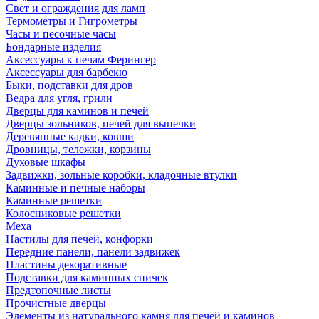
Свет и ограждения для ламп
Термометры и Гигрометры
Часы и песочные часы
Бондарные изделия
Аксессуары к печам Ферингер
Аксессуары для барбекю
Быки, подставки для дров
Ведра для угля, грили
Дверцы для каминов и печей
Дверцы зольников, печей для выпечки
Деревянные кадки, ковши
Дровницы, тележки, корзины
Духовые шкафы
Задвижки, зольные коробки, кладочные втулки
Каминные и печные наборы
Каминные решетки
Колосниковые решетки
Меха
Настилы для печей, конфорки
Передние панели, панели задвижек
Пластины декоративные
Подставки для каминных спичек
Предтопочные листы
Прочистные дверцы
Элементы из натурального камня для печей и каминов