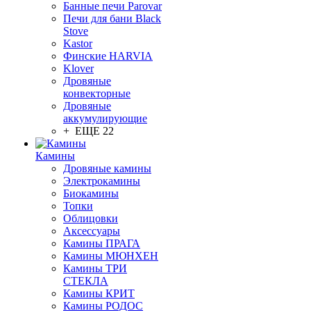
Банные печи Parovar
Печи для бани Black
Stove
Kastor
Финские HARVIA
Klover
Дровяные
конвекторные
Дровяные
аккумулирующие
+ ЕЩЕ 22
Камины
Дровяные камины
Электрокамины
Биокамины
Топки
Облицовки
Аксессуары
Камины ПРАГА
Камины МЮНХЕН
Камины ТРИ
СТЕКЛА
Камины КРИТ
Камины РОДОС