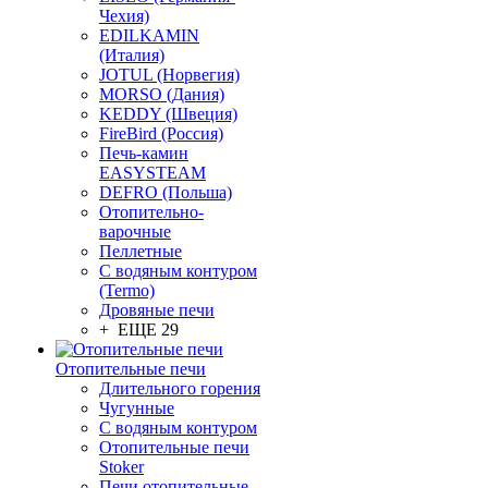
Чехия)
EDILKAMIN
(Италия)
JOTUL (Норвегия)
MORSO (Дания)
KEDDY (Швеция)
FireBird (Россия)
Печь-камин
EASYSTEAM
DEFRO (Польша)
Отопительно-
варочные
Пеллетные
С водяным контуром
(Termo)
Дровяные печи
+ ЕЩЕ 29
Отопительные печи
Длительного горения
Чугунные
C водяным контуром
Отопительные печи
Stoker
Печи отопительные