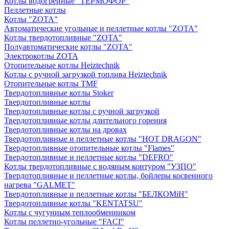
Котлы водогрейные "ТЕРМОФОР"
Пеллетные котлы
Котлы "ZOTA"
Автоматические угольные и пеллетные котлы "ZOTA"
Котлы твердотопливные "ZOTA"
Полуавтоматические котлы "ZOTA"
Электрокотлы ZOTA
Отопительные котлы Heiztechnik
Котлы с ручной загрузкой топлива Heiztechnik
Отопительные котлы TMF
Твердотопливные котлы Stoker
Твердотопливные котлы
Твердотопливные котлы с ручной загрузкой
Твердотопливные котлы длительного горения
Твердотопливные котлы на дровах
Твердотопливные и пеллетные котлы "HOT DRAGON"
Твердотопливные отопительные котлы "Flames"
Твердотопливные и пеллетные котлы "DEFRO"
Котлы твердотопливные с водяным контуром "УЗПО"
Твердотопливные и пеллетные котлы, бойлеры косвенного
нагрева "GALMET"
Твердотопливные и пеллетные котлы "БЕЛКОМiН"
Твердотопливные котлы "KENTATSU"
Котлы с чугунным теплообменником
Котлы пеллетно-угольные "FACI"