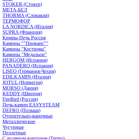
STOKER (Стокер)
МЕТА-БЕЛ
THORMA (Словакия)
ТЕРМОФОР
LA NORDICA (Италия)
SUPRA (Франция)
Кимры-Печь Россия
Камины ""Прованс""
Камины "Кострома"
Камины "Медальон"
HERGOM (Испания)
PANADERO (Испания)
LISEO (Германия-Чехия)
EDILKAMIN (Италия)
JOTUL (Норвегия)
MORSO (Дания)
KEDDY (Швеция)
FireBird (Россия)
Печь-камин EASYSTEAM
DEFRO (Польша)
Отопительно-варочные
Металлические
Чугунные
Пеллетные
С водяным контуром (Termo)