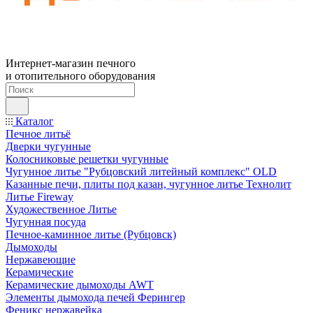
Интернет-магазин печного
и отопительного оборудования
Каталог
Печное литьё
Дверки чугунные
Колосниковые решетки чугунные
Чугунное литье "Рубцовский литейный комплекс" OLD
Казанные печи, плиты под казан, чугунное литье Технолит
Литье Fireway
Художественное Литье
Чугунная посуда
Печное-каминное литье (Рубцовск)
Дымоходы
Нержавеющие
Керамические
Керамические дымоходы AWT
Элементы дымохода печей Ферингер
Феникс нержавейка