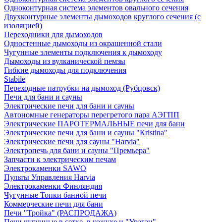
Одноконтурная система элементов овального сечения
Двухконтурные элементы дымоходов круглого сечения (с
изоляцией)
Переходники для дымоходов
Одностенные дымоходы из окрашенной стали
Чугунные элементы подключения к дымоходу
Дымоходы из вулканической пемзы
Гибкие дымоходы для подключения
Stabile
Переходные патрубки на дымоход (Рубцовск)
Печи для бани и сауны
Электрические печи для бани и сауны
Автономные генераторы перегретого пара АЭГПП
Электрические ПАРОТЕРМАЛЬНЫЕ печи для бани
Электрические печи для бани и сауны "Кristina"
Электрические печи для сауны "Harvia"
Электропечь для бани и сауны "Премьера"
Запчасти к электрическим печам
Электрокаменки SAWO
Пульты Управления Harvia
Электрокаменки Финляндия
Чугунные Топки банной печи
Коммерческие печи для бани
Печи "Тройка" (РАСПРОДАЖА)
Печи чугунные в сетке, в кожухе и "Ураган"