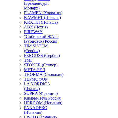
(Бранденбург,
Монарх)
PLAMEN (Хорватия)
KAWMET (Польша)
KRATKI (Польша)
ABX (Чехия)
FIREWAY
"Сибирский ЖАР"
(Рубцовск) Россия
TIM SISTEM
(Сербия)
FERGUSS (Сербия)
TMF
STOKER (Стокер)
МЕТА-БЕЛ
THORMA (Словакия)
ТЕРМОФОР
LA NORDICA
(Италия)
SUPRA (Франция)
Кимры-Печь Россия
HERGOM (Испания)
PANADERO
(Испания)
LISEO (Германия-