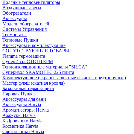
Водяные тепловентиляторы
Воздушные завесы
Обогреватели
Аксессуары
Модели обогревателей
Системы Управления
Термостаты
Тепловые Пушки
Аксессуары и комплектующие
СОПУТСТВУЮЩИЕ ТОВАРЫ
Flamma термозащита
СуперИзол СТОПТЕРМ
Теплоизоляционные материалы "SILCA"
Суперизол SKAMOTEC 225 плита
Комплектующие (экраны защитные и листы предтопочные)
Мастер флэш (скатная кровля)
Базальтовая термозащита
Паровая Пушка
Аксессуары для бани
Аксессуары Harvia
Ароматизаторы Harvia
Абажуры Harvia
К Дровяным Harvia
Косметика Harvia
Светильники Harvia