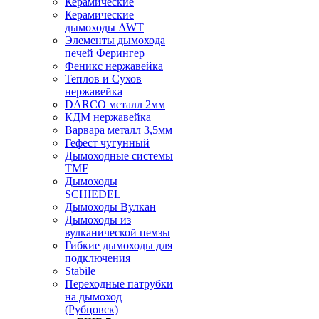
Керамические
Керамические
дымоходы AWT
Элементы дымохода
печей Ферингер
Феникс нержавейка
Теплов и Сухов
нержавейка
DARCO металл 2мм
КДМ нержавейка
Варвара металл 3,5мм
Гефест чугунный
Дымоходные системы
TMF
Дымоходы
SCHIEDEL
Дымоходы Вулкан
Дымоходы из
вулканической пемзы
Гибкие дымоходы для
подключения
Stabile
Переходные патрубки
на дымоход
(Рубцовск)