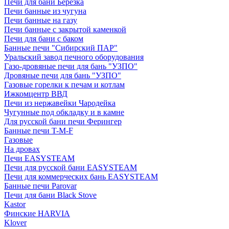
Печи для бани Березка
Печи банные из чугуна
Печи банные на газу
Печи банные с закрытой каменкой
Печи для бани с баком
Банные печи "Сибирский ПАР"
Уральский завод печного оборудования
Газо-дровяные печи для бань "УЗПО"
Дровяные печи для бань "УЗПО"
Газовые горелки к печам и котлам
Ижкомцентр ВВД
Печи из нержавейки Чародейка
Чугунные под обкладку и в камне
Для русской бани печи Ферингер
Банные печи T-M-F
Газовые
На дровах
Печи EASYSTEAM
Печи для русской бани EASYSTEAM
Печи для коммерческих бань EASYSTEAM
Банные печи Parovar
Печи для бани Black Stove
Kastor
Финские HARVIA
Klover