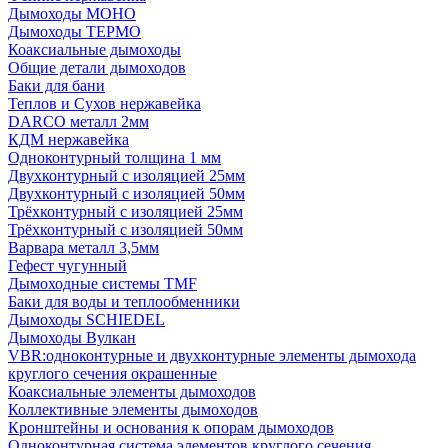
Дымоходы МОНО
Дымоходы ТЕРМО
Коаксиальные дымоходы
Общие детали дымоходов
Баки для бани
Теплов и Сухов нержавейка
DARCO металл 2мм
КДМ нержавейка
Одноконтурный толщина 1 мм
Двухконтурный с изоляцией 25мм
Двухконтурный с изоляцией 50мм
Трёхконтурный с изоляцией 25мм
Трёхконтурный с изоляцией 50мм
Варвара металл 3,5мм
Гефест чугунный
Дымоходные системы TMF
Баки для воды и теплообменники
Дымоходы SCHIEDEL
Дымоходы Вулкан
VBR:одноконтурные и двухконтурные элементы дымохода
круглого сечения окрашенные
Коаксиальные элементы дымоходов
Коллективные элементы дымоходов
Кронштейны и основания к опорам дымоходов
Одноконтурная система элементов круглого сечения