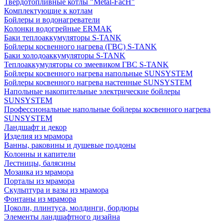
Твердотопливные котлы "Metal-FacH"
Комплектующие к котлам
Бойлеры и водонагреватели
Колонки водогрейные ERMAK
Баки теплоаккумуляторы S-TANK
Бойлеры косвенного нагрева (ГВС) S-TANK
Баки холодоаккумуляторы S-TANK
Теплоаккумуляторы со змеевиком ГВС S-TANK
Бойлеры косвенного нагрева напольные SUNSYSTEM
Бойлеры косвенного нагрева настенные SUNSYSTEM
Напольные накопительные электрические бойлеры
SUNSYSTEM
Профессиональные напольные бойлеры косвенного нагрева
SUNSYSTEM
Ландшафт и декор
Изделия из мрамора
Ванны, раковины и душевые поддоны
Колонны и капители
Лестницы, балясины
Мозаика из мрамора
Порталы из мрамора
Скульптура и вазы из мрамора
Фонтаны из мрамора
Цоколи, плинтуса, молдинги, бордюры
Элементы ландшафтного дизайна