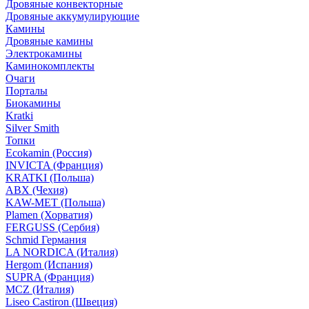
Дровяные конвекторные
Дровяные аккумулирующие
Камины
Дровяные камины
Электрокамины
Каминокомплекты
Очаги
Порталы
Биокамины
Kratki
Silver Smith
Топки
Ecokamin (Россия)
INVICTA (Франция)
KRATKI (Польша)
ABX (Чехия)
KAW-MET (Польша)
Plamen (Хорватия)
FERGUSS (Сербия)
Schmid Германия
LA NORDICA (Италия)
Hergom (Испания)
SUPRA (Франция)
MCZ (Италия)
Liseo Castiron (Швеция)