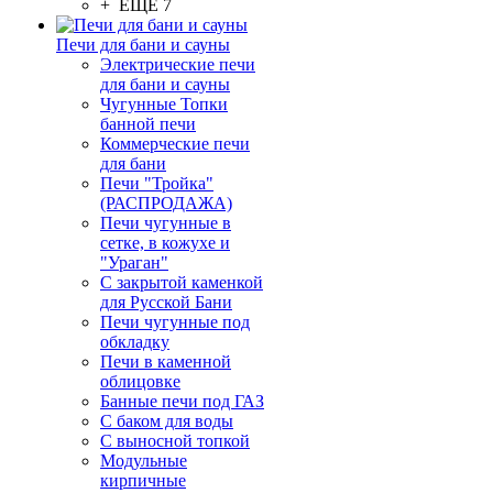
+ ЕЩЕ 7
Печи для бани и сауны
Электрические печи
для бани и сауны
Чугунные Топки
банной печи
Коммерческие печи
для бани
Печи "Тройка"
(РАСПРОДАЖА)
Печи чугунные в
сетке, в кожухе и
"Ураган"
С закрытой каменкой
для Русской Бани
Печи чугунные под
обкладку
Печи в каменной
облицовке
Банные печи под ГАЗ
С баком для воды
С выносной топкой
Модульные
кирпичные