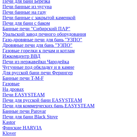
Печи для бани Березка
Печи банные из чугуна
Печи банные на газу
Печи банные с закрытой каменкой
Печи для бани с баком
Банные печи "Сибирский ПАР"
Уральский завод печного оборудования
Газо-дровяные печи для бань "УЗПО"
Дровяные печи для бань "УЗПО"
Газовые горелки к печам и котлам
Ижкомцентр ВВД
Печи из нержавейки Чародейка
Чугунные под обкладку и в камне
Для русской бани печи Ферингер
Банные печи T-M-F
Газовые
На дровах
Печи EASYSTEAM
Печи для русской бани EASYSTEAM
Печи для коммерческих бань EASYSTEAM
Банные печи Parovar
Печи для бани Black Stove
Kastor
Финские HARVIA
Klover