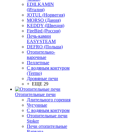
EDILKAMIN
(Италия)
JOTUL (Норвегия)
MORSO (Дания)
KEDDY (Швеция)
FireBird (Россия)
Печь-камин
EASYSTEAM
DEFRO (Польша)
Отопительно-
варочные
Пеллетные
С водяным контуром
(Termo)
Дровяные печи
+ ЕЩЕ 29
Отопительные печи
Длительного горения
Чугунные
C водяным контуром
Отопительные печи
Stoker
Печи отопительные
Варвара