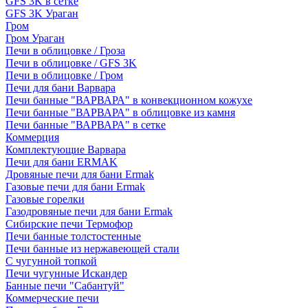
GFS 3K в сетке
GFS 3K Ураган
Гром
Гром Ураган
Печи в облицовке / Гроза
Печи в облицовке / GFS 3K
Печи в облицовке / Гром
Печи для бани Варвара
Печи банные "ВАРВАРА" в конвекционном кожухе
Печи банные "ВАРВАРА" в облицовке из камня
Печи банные "ВАРВАРА" в сетке
Коммерция
Комплектующие Варвара
Печи для бани ERMAK
Дровяные печи для бани Ermak
Газовые печи для бани Ermak
Газовые горелки
Газодровяные печи для бани Ermak
Сибирские печи Термофор
Печи банные толстостенные
Печи банные из нержавеющей стали
С чугунной топкой
Печи чугунные Искандер
Банные печи "Сабантуй"
Коммерческие печи