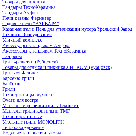
Товары для пикника
Тандыры ТехноКерамика
Тандыры Амфора
Печи-казаны Ферингер
Садовые печи "ВАРВАРА"
Казан-мангал и Печь для утилизации мусора Уральский Завод
Печного Оборудования
Уличный комплекс
Аксессуары к тандырам Амфора
Аксессуары к тандырам ТехноКерамика
Тандыры
Гриль-решетки (Рубцовск)
Товары для отдыха и пикника ЛИТКОМ (Рубцовск)
Гриль от Феникс
Барбекю-грили
Барбекю
Грили
Печи для пицы, духовки
Очаги для костра
Мангалы и решетки-гриль Технолит
Мангалы грили коптильни TMF
Печи портативные
Угольные грили MONOLITH
Теплооборудование
Водяные тепловентиляторы