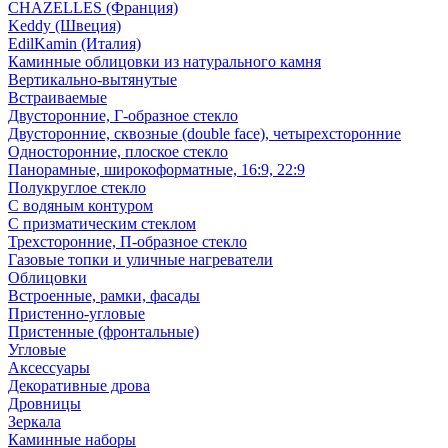
CHAZELLES (Франция)
Keddy (Швеция)
EdilKamin (Италия)
Каминные облицовки из натурального камня
Вертикально-вытянутые
Встраиваемые
Двусторонние, Г-образное стекло
Двусторонние, сквозные (double face), четырехсторонние
Односторонние, плоское стекло
Панорамные, широкоформатные, 16:9, 22:9
Полукруглое стекло
С водяным контуром
С призматическим стеклом
Трехсторонние, П-образное стекло
Газовые топки и уличные нагреватели
Облицовки
Встроенные, рамки, фасады
Пристенно-угловые
Пристенные (фронтальные)
Угловые
Аксессуары
Декоративные дрова
Дровницы
Зеркала
Каминные наборы