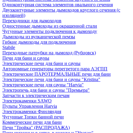
Одноконтурная система элементов овального сечения
Двухконтурные элементы дымоходов круглого сечения (с
изоляцией)
Переходники для дымоходов
Одностенные дымоходы из окрашенной стали
Чугунные элементы подключения к дымоходу
Дымоходы из вулканической пемзы
Гибкие дымоходы для подключения
Stabile
Переходные патрубки на дымоход (Рубцовск)
Печи для бани и сауны
Электрические печи для бани и сауны
Автономные генераторы перегретого пара АЭГПП
Электрические ПАРОТЕРМАЛЬНЫЕ печи для бани
Электрические печи для бани и сауны "Кristina"
Электрические печи для сауны "Harvia"
Электропечь для бани и сауны "Премьера"
Запчасти к электрическим печам
Электрокаменки SAWO
Пульты Управления Harvia
Электрокаменки Финляндия
Чугунные Топки банной печи
Коммерческие печи для бани
Печи "Тройка" (РАСПРОДАЖА)
Печи чугунные в сетке, в кожухе и "Ураган"