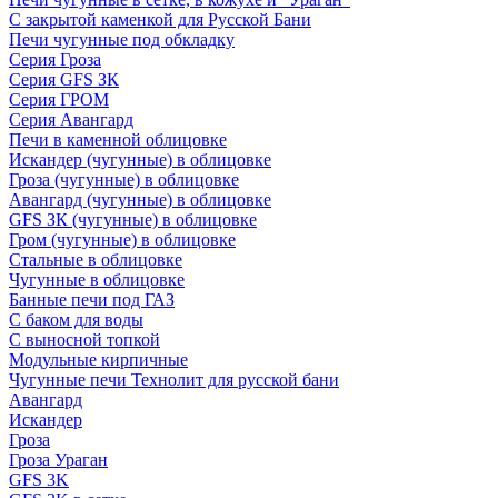
С закрытой каменкой для Русской Бани
Печи чугунные под обкладку
Серия Гроза
Серия GFS ЗК
Серия ГРОМ
Серия Авангард
Печи в каменной облицовке
Искандер (чугунные) в облицовке
Гроза (чугунные) в облицовке
Авангард (чугунные) в облицовке
GFS ЗК (чугунные) в облицовке
Гром (чугунные) в облицовке
Стальные в облицовке
Чугунные в облицовке
Банные печи под ГАЗ
С баком для воды
С выносной топкой
Модульные кирпичные
Чугунные печи Технолит для русской бани
Авангард
Искандер
Гроза
Гроза Ураган
GFS 3K