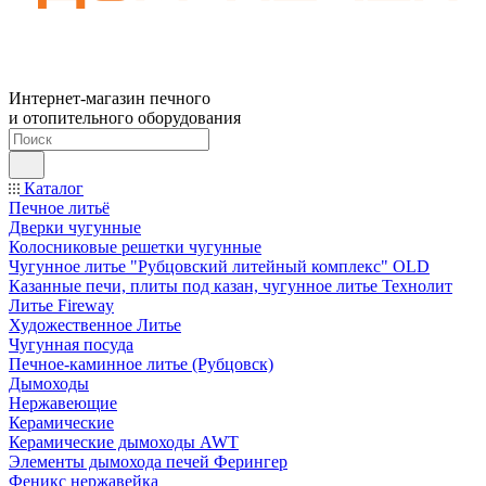
Интернет-магазин печного
и отопительного оборудования
Каталог
Печное литьё
Дверки чугунные
Колосниковые решетки чугунные
Чугунное литье "Рубцовский литейный комплекс" OLD
Казанные печи, плиты под казан, чугунное литье Технолит
Литье Fireway
Художественное Литье
Чугунная посуда
Печное-каминное литье (Рубцовск)
Дымоходы
Нержавеющие
Керамические
Керамические дымоходы AWT
Элементы дымохода печей Ферингер
Феникс нержавейка