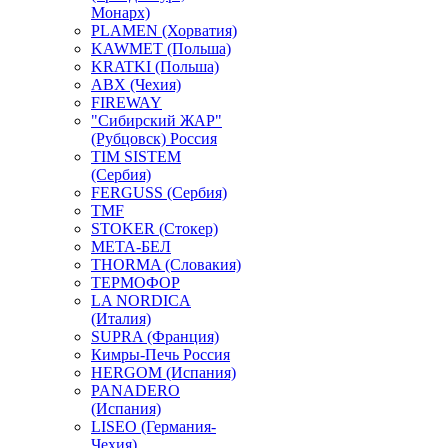
Монарх)
PLAMEN (Хорватия)
KAWMET (Польша)
KRATKI (Польша)
ABX (Чехия)
FIREWAY
"Сибирский ЖАР"
(Рубцовск) Россия
TIM SISTEM
(Сербия)
FERGUSS (Сербия)
TMF
STOKER (Стокер)
МЕТА-БЕЛ
THORMA (Словакия)
ТЕРМОФОР
LA NORDICA
(Италия)
SUPRA (Франция)
Кимры-Печь Россия
HERGOM (Испания)
PANADERO
(Испания)
LISEO (Германия-
Чехия)