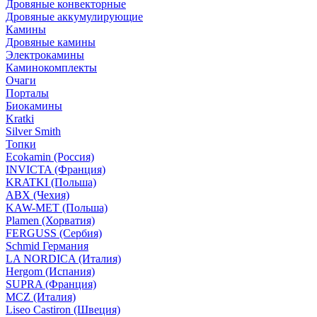
Дровяные конвекторные
Дровяные аккумулирующие
Камины
Дровяные камины
Электрокамины
Каминокомплекты
Очаги
Порталы
Биокамины
Kratki
Silver Smith
Топки
Ecokamin (Россия)
INVICTA (Франция)
KRATKI (Польша)
ABX (Чехия)
KAW-MET (Польша)
Plamen (Хорватия)
FERGUSS (Сербия)
Schmid Германия
LA NORDICA (Италия)
Hergom (Испания)
SUPRA (Франция)
MCZ (Италия)
Liseo Castiron (Швеция)