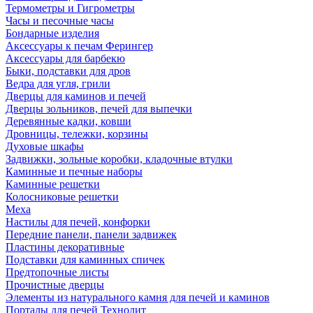
Термометры и Гигрометры
Часы и песочные часы
Бондарные изделия
Аксессуары к печам Ферингер
Аксессуары для барбекю
Быки, подставки для дров
Ведра для угля, грили
Дверцы для каминов и печей
Дверцы зольников, печей для выпечки
Деревянные кадки, ковши
Дровницы, тележки, корзины
Духовые шкафы
Задвижки, зольные коробки, кладочные втулки
Каминные и печные наборы
Каминные решетки
Колосниковые решетки
Меха
Настилы для печей, конфорки
Передние панели, панели задвижек
Пластины декоративные
Подставки для каминных спичек
Предтопочные листы
Прочистные дверцы
Элементы из натурального камня для печей и каминов
Порталы для печей Технолит