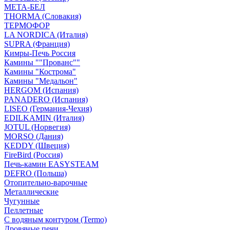
МЕТА-БЕЛ
THORMA (Словакия)
ТЕРМОФОР
LA NORDICA (Италия)
SUPRA (Франция)
Кимры-Печь Россия
Камины ""Прованс""
Камины "Кострома"
Камины "Медальон"
HERGOM (Испания)
PANADERO (Испания)
LISEO (Германия-Чехия)
EDILKAMIN (Италия)
JOTUL (Норвегия)
MORSO (Дания)
KEDDY (Швеция)
FireBird (Россия)
Печь-камин EASYSTEAM
DEFRO (Польша)
Отопительно-варочные
Металлические
Чугунные
Пеллетные
С водяным контуром (Termo)
Дровяные печи