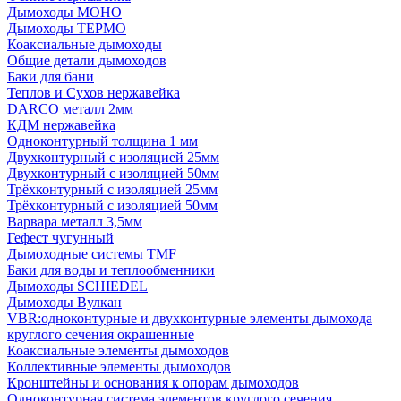
Дымоходы МОНО
Дымоходы ТЕРМО
Коаксиальные дымоходы
Общие детали дымоходов
Баки для бани
Теплов и Сухов нержавейка
DARCO металл 2мм
КДМ нержавейка
Одноконтурный толщина 1 мм
Двухконтурный с изоляцией 25мм
Двухконтурный с изоляцией 50мм
Трёхконтурный с изоляцией 25мм
Трёхконтурный с изоляцией 50мм
Варвара металл 3,5мм
Гефест чугунный
Дымоходные системы TMF
Баки для воды и теплообменники
Дымоходы SCHIEDEL
Дымоходы Вулкан
VBR:одноконтурные и двухконтурные элементы дымохода
круглого сечения окрашенные
Коаксиальные элементы дымоходов
Коллективные элементы дымоходов
Кронштейны и основания к опорам дымоходов
Одноконтурная система элементов круглого сечения