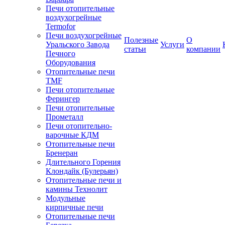
Печи отопительные
воздухогрейные
Termofor
Печи воздухогрейные
Полезные
О
Уральского Завода
Услуги
статьи
компании
Печного
Оборудования
Отопительные печи
TMF
Печи отопительные
Ферингер
Печи отопительные
Прометалл
Печи отопительно-
варочные КДМ
Отопительные печи
Бренеран
Длительного Горения
Клондайк (Булерьян)
Отопительные печи и
камины Технолит
Модульные
кирпичные печи
Отопительные печи