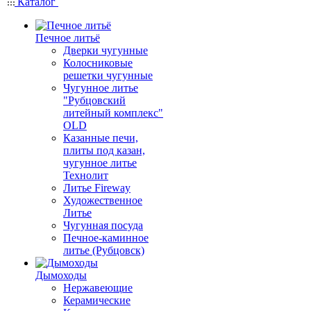
Каталог
Печное литьё
Дверки чугунные
Колосниковые
решетки чугунные
Чугунное литье
"Рубцовский
литейный комплекс"
OLD
Казанные печи,
плиты под казан,
чугунное литье
Технолит
Литье Fireway
Художественное
Литье
Чугунная посуда
Печное-каминное
литье (Рубцовск)
Дымоходы
Нержавеющие
Керамические