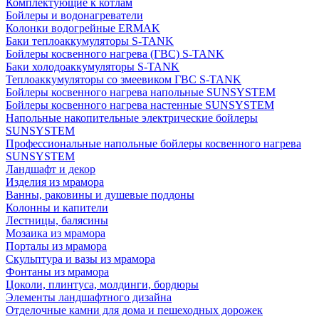
Комплектующие к котлам
Бойлеры и водонагреватели
Колонки водогрейные ERMAK
Баки теплоаккумуляторы S-TANK
Бойлеры косвенного нагрева (ГВС) S-TANK
Баки холодоаккумуляторы S-TANK
Теплоаккумуляторы со змеевиком ГВС S-TANK
Бойлеры косвенного нагрева напольные SUNSYSTEM
Бойлеры косвенного нагрева настенные SUNSYSTEM
Напольные накопительные электрические бойлеры
SUNSYSTEM
Профессиональные напольные бойлеры косвенного нагрева
SUNSYSTEM
Ландшафт и декор
Изделия из мрамора
Ванны, раковины и душевые поддоны
Колонны и капители
Лестницы, балясины
Мозаика из мрамора
Порталы из мрамора
Скульптура и вазы из мрамора
Фонтаны из мрамора
Цоколи, плинтуса, молдинги, бордюры
Элементы ландшафтного дизайна
Отделочные камни для дома и пешеходных дорожек