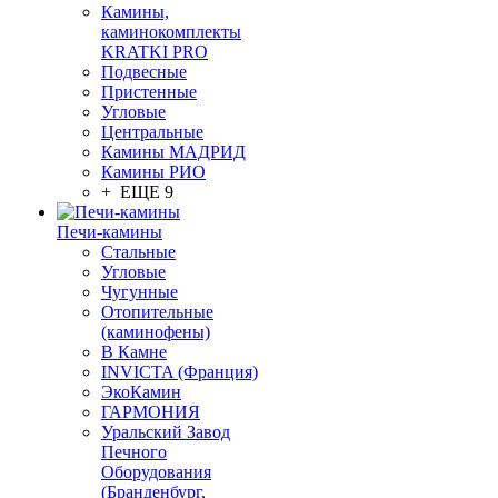
Камины,
каминокомплекты
KRATKI PRO
Подвесные
Пристенные
Угловые
Центральные
Камины МАДРИД
Камины РИО
+ ЕЩЕ 9
Печи-камины
Стальные
Угловые
Чугунные
Отопительные
(каминофены)
В Камне
INVICTA (Франция)
ЭкоКамин
ГАРМОНИЯ
Уральский Завод
Печного
Оборудования
(Бранденбург,