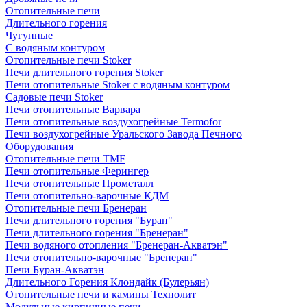
Отопительные печи
Длительного горения
Чугунные
C водяным контуром
Отопительные печи Stoker
Печи длительного горения Stoker
Печи отопительные Stoker с водяным контуром
Садовые печи Stoker
Печи отопительные Варвара
Печи отопительные воздухогрейные Termofor
Печи воздухогрейные Уральского Завода Печного
Оборудования
Отопительные печи TMF
Печи отопительные Ферингер
Печи отопительные Прометалл
Печи отопительно-варочные КДМ
Отопительные печи Бренеран
Печи длительного горения "Буран"
Печи длительного горения "Бренеран"
Печи водяного отопления "Бренеран-Акватэн"
Печи отопительно-варочные "Бренеран"
Печи Буран-Акватэн
Длительного Горения Клондайк (Булерьян)
Отопительные печи и камины Технолит
Модульные кирпичные печи