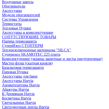
Воздушные завесы
Обогреватели
Аксессуары
Модели обогревателей
Системы Управления
Термостаты
Тепловые Пушки
Аксессуары и комплектующие
СОПУТСТВУЮЩИЕ ТОВАРЫ
Flamma термозащита
СуперИзол СТОПТЕРМ
Теплоизоляционные материалы "SILCA"
Суперизол SKAMOTEC 225 плита
Комплектующие (экраны защитные и листы предтопочные)
Мастер флэш (скатная кровля)
Базальтовая термозащита
Паровая Пушка
Аксессуары для бани
Аксессуары Harvia
Ароматизаторы Harvia
Абажуры Harvia
К Дровяным Harvia
Косметика Harvia
Светильники Harvia
Светодиодные ленты Harvia