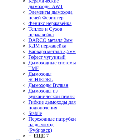
Керамические
дымоходы AWT
Элементы дымохода
печей Ферингер
Феникс нержавейка
Теплов и Сухов
нержавейка
DARCO металл 2мм
КДМ нержавейка
Варвара металл 3,5мм
Гефест чугунный
Дымоходные системы
TMF
Дымоходы
SCHIEDEL
Дымоходы Вулкан
Дымоходы из
вулканической пемзы
Гибкие дымоходы для
подключения
Stabile
Переходные патрубки
на дымоход
(Рубцовск)
+ ЕЩЕ 7