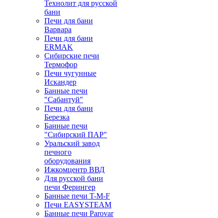
Технолит для русской
бани
Печи для бани
Варвара
Печи для бани
ERMAK
Сибирские печи
Термофор
Печи чугунные
Искандер
Банные печи
"Сабантуй"
Печи для бани
Березка
Банные печи
"Сибирский ПАР"
Уральский завод
печного
оборудования
Ижкомцентр ВВД
Для русской бани
печи Ферингер
Банные печи T-M-F
Печи EASYSTEAM
Банные печи Parovar