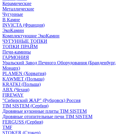
Керамические
Металлические
Чугунные
В Камне
INVICTA (Франция)
ЭкоКамин
Комплектующие ЭкоКамин
ЧУГУННЫЕ ТОПКИ
ТОПКИ ПРАЙМ
Печи-камины
ГАРМОНИЯ
Уральский Завод Печного Оборудования (Бранденбург,
Монарх)
PLAMEN (Хорватия)
KAWMET (Польша)
KRATKI (Польша)
ABX (Чехия)
FIREWAY
"Сибирский ЖАР" (Рубцовск) Россия
TIM SISTEM (Сербия)
Дровяные кухонные плиты TIM SISTEM
Дровяные отопительные печи TIM SISTEM
FERGUSS (Сербия)
TMF
STOKER (Стокер)