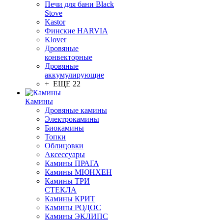
Печи для бани Black
Stove
Kastor
Финские HARVIA
Klover
Дровяные
конвекторные
Дровяные
аккумулирующие
+ ЕЩЕ 22
Камины
Дровяные камины
Электрокамины
Биокамины
Топки
Облицовки
Аксессуары
Камины ПРАГА
Камины МЮНХЕН
Камины ТРИ
СТЕКЛА
Камины КРИТ
Камины РОДОС
Камины ЭКЛИПС