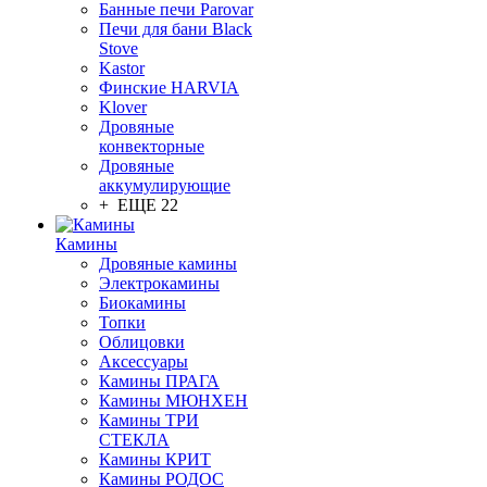
Банные печи Parovar
Печи для бани Black
Stove
Kastor
Финские HARVIA
Klover
Дровяные
конвекторные
Дровяные
аккумулирующие
+ ЕЩЕ 22
Камины
Дровяные камины
Электрокамины
Биокамины
Топки
Облицовки
Аксессуары
Камины ПРАГА
Камины МЮНХЕН
Камины ТРИ
СТЕКЛА
Камины КРИТ
Камины РОДОС