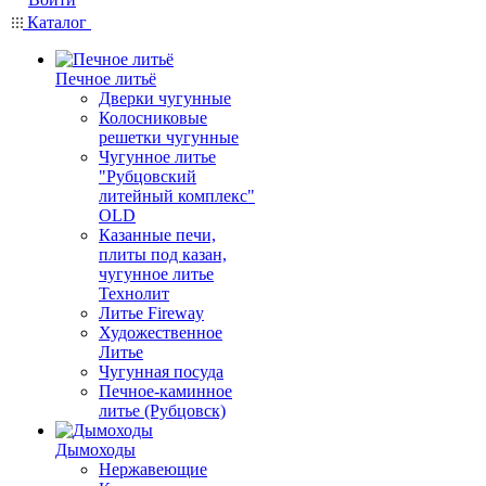
Каталог
Печное литьё
Дверки чугунные
Колосниковые
решетки чугунные
Чугунное литье
"Рубцовский
литейный комплекс"
OLD
Казанные печи,
плиты под казан,
чугунное литье
Технолит
Литье Fireway
Художественное
Литье
Чугунная посуда
Печное-каминное
литье (Рубцовск)
Дымоходы
Нержавеющие