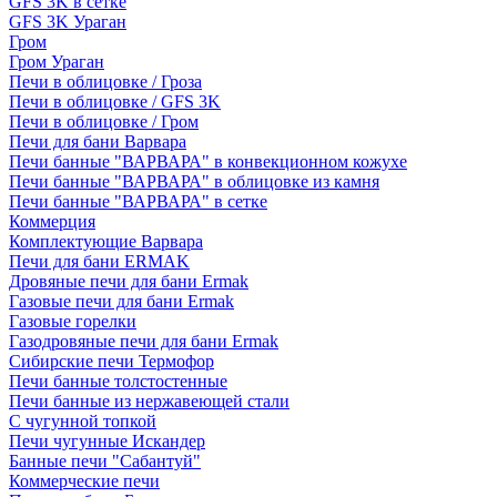
GFS 3K в сетке
GFS 3K Ураган
Гром
Гром Ураган
Печи в облицовке / Гроза
Печи в облицовке / GFS 3K
Печи в облицовке / Гром
Печи для бани Варвара
Печи банные "ВАРВАРА" в конвекционном кожухе
Печи банные "ВАРВАРА" в облицовке из камня
Печи банные "ВАРВАРА" в сетке
Коммерция
Комплектующие Варвара
Печи для бани ERMAK
Дровяные печи для бани Ermak
Газовые печи для бани Ermak
Газовые горелки
Газодровяные печи для бани Ermak
Сибирские печи Термофор
Печи банные толстостенные
Печи банные из нержавеющей стали
С чугунной топкой
Печи чугунные Искандер
Банные печи "Сабантуй"
Коммерческие печи