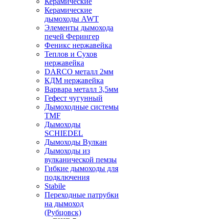
Керамические
Керамические
дымоходы AWT
Элементы дымохода
печей Ферингер
Феникс нержавейка
Теплов и Сухов
нержавейка
DARCO металл 2мм
КДМ нержавейка
Варвара металл 3,5мм
Гефест чугунный
Дымоходные системы
TMF
Дымоходы
SCHIEDEL
Дымоходы Вулкан
Дымоходы из
вулканической пемзы
Гибкие дымоходы для
подключения
Stabile
Переходные патрубки
на дымоход
(Рубцовск)