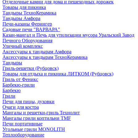
Отделочные камни для дома и пешеходных дорожек
Товары для пикника
Тандыры ТехноКерамика
Тандыры Амфора
Печи-казаны Ферингер
Садовые печи "ВАРВАРА"
Казан-мангал и Печь для утилизации мусора Уральский Завод
Печного Оборудования
Уличный комплекс
Аксессуары к тандырам Амфора
Аксессуары к тандырам ТехноКерамика
Тандыры
Гриль-решетки (Рубцовск)
Товары для отдыха и пикника ЛИТКОМ (Рубцовск)
Гриль от Феникс
Барбекю-грили
Барбекю
Грили
Печи для пицы, духовки
Очаги для костра
Мангалы и решетки-гриль Технолит
Мангалы грили коптильни TMF
Печи портативные
Угольные грили MONOLITH
Теплооборудование