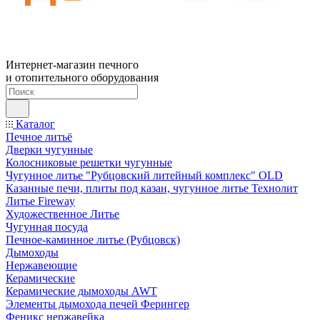
Интернет-магазин печного
и отопительного оборудования
Каталог
Печное литьё
Дверки чугунные
Колосниковые решетки чугунные
Чугунное литье "Рубцовский литейный комплекс" OLD
Казанные печи, плиты под казан, чугунное литье Технолит
Литье Fireway
Художественное Литье
Чугунная посуда
Печное-каминное литье (Рубцовск)
Дымоходы
Нержавеющие
Керамические
Керамические дымоходы AWT
Элементы дымохода печей Ферингер
Феникс нержавейка