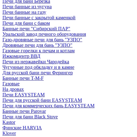
Печи для бани Березка
Печи банные из чугуна
Печи банные на газу
Печи банные с закрытой каменкой
Печи для бани с баком
Банные печи "Сибирский ПАР"
Уральский завод печного оборудования
Газо-дровяные печи для бань "УЗПО"
Дровяные печи для бань "УЗПО"
Газовые горелки к печам и котлам
Ижкомцентр ВВД
Печи из нержавейки Чародейка
Чугунные под обкладку и в камне
Для русской бани печи Ферингер
Банные печи T-M-F
Газовые
На дровах
Печи EASYSTEAM
Печи для русской бани EASYSTEAM
Печи для коммерческих бань EASYSTEAM
Банные печи Parovar
Печи для бани Black Stove
Kastor
Финские HARVIA
Klover