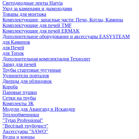
Светодиодные ленты Harvia
Уход за каминами и дымоходами
Товары для монтажа
Комплектующие, запасные части: Печи, Котлы, Камины
Комплектующие для печей TMF
Комплектующие для печей ERMAK
Дополнительное оборудование и аксессуары EASYSTEAM
для Каминов
для Печей
для Топок
Дополнительная комплектация Технолит
Заряд для печей
Трубы стартовые чугунные
Удлинители порталов
Дверцы для облицовок
Короба
Паровые пушки
Сетки на трубы
Комплекты ЗК
Модули для Авангард и Искандер
Теплообменники
"Tytan Professional"
"Весёлый трубочист"
Аксессуары "SAWO"
Ведра и ковшы