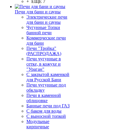
+ ЕЩЕ 7
Печи для бани и сауны
Электрические печи
для бани и сауны
Чугунные Топки
банной печи
Коммерческие печи
для бани
Печи "Тройка"
(РАСПРОДАЖА)
Печи чугунные в
сетке, в кожухе и
"Ураган"
С закрытой каменкой
для Русской Бани
Печи чугунные под
обкладку
Печи в каменной
облицовке
Банные печи под ГАЗ
С баком для воды
С выносной топкой
Модульные
кирпичные