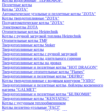
Котлы водогрейные "ТЕРМОФОР"
Пеллетные котлы
Котлы "ZOTA"
Автоматические угольные и пеллетные котлы "ZOTA"
Котлы твердотопливные "ZOTA"
Полуавтоматические котлы "ZOTA"
Электрокотлы ZOTA
Отопительные котлы Heiztechnik
Котлы с ручной загрузкой топлива Heiztechnik
Отопительные котлы TMF
Твердотопливные котлы Stoker
Твердотопливные котлы
Твердотопливные котлы с ручной загрузкой
Твердотопливные котлы длительного горения
Твердотопливные котлы на дровах
Твердотопливные и пеллетные котлы "HOT DRAGON"
Твердотопливные отопительные котлы "Flames"
Твердотопливные и пеллетные котлы "DEFRO"
Котлы твердотопливные с водяным контуром "УЗПО"
Твердотопливные и пеллетные котлы, бойлеры косвенного
нагрева "GALMET"
Твердотопливные и пеллетные котлы "БЕЛКОМiН"
Твердотопливные котлы "KENTATSU"
Котлы с чугунным теплообменником
Котлы пеллетно-угольные "FACI"