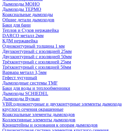
Дымоходы МОНО
Дымоходы ТЕРМО
Коаксиальные дымоходы
Общие детали дымоходов
Баки для бани
Теплов и Сухов нержавейка
DARCO металл 2мм
КДМ нержавейка
Одноконтурный толщина 1 мм
Двухконтурный с изоляцией 25мм
Двухконтурный с изоляцией 50мм
Трёхконтурный с изоляцией 25мм
Трёхконтурный с изоляцией 50мм
Варвара металл 3,5мм
Гефест чугунный
Дымоходные системы TMF
Баки для воды и теплообменники
Дымоходы SCHIEDEL
Дымоходы Вулкан
VBR:одноконтурные и двухконтурные элементы дымохода
круглого сечения окрашенные
Коаксиальные элементы дымоходов
Коллективные элементы дымоходов
Кронштейны и основания к опорам дымоходов
Одноконтурная система элементов круглого сечения