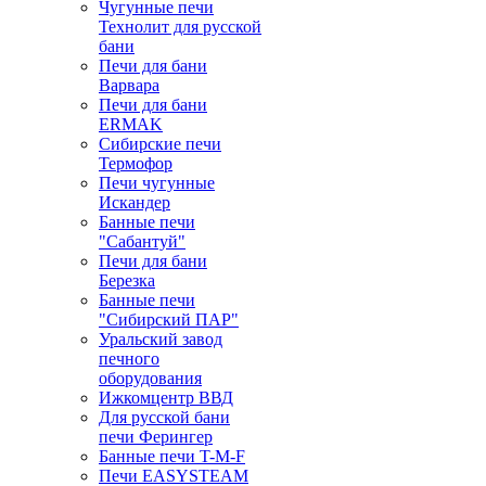
Чугунные печи
Технолит для русской
бани
Печи для бани
Варвара
Печи для бани
ERMAK
Сибирские печи
Термофор
Печи чугунные
Искандер
Банные печи
"Сабантуй"
Печи для бани
Березка
Банные печи
"Сибирский ПАР"
Уральский завод
печного
оборудования
Ижкомцентр ВВД
Для русской бани
печи Ферингер
Банные печи T-M-F
Печи EASYSTEAM