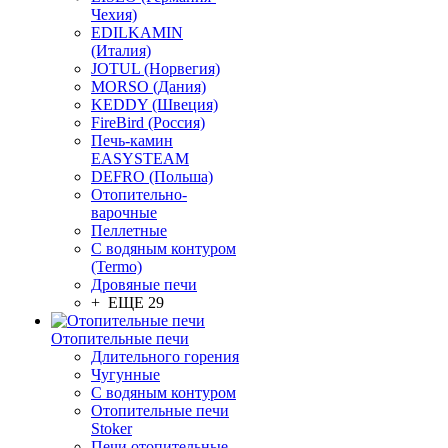
Чехия)
EDILKAMIN
(Италия)
JOTUL (Норвегия)
MORSO (Дания)
KEDDY (Швеция)
FireBird (Россия)
Печь-камин
EASYSTEAM
DEFRO (Польша)
Отопительно-
варочные
Пеллетные
С водяным контуром
(Termo)
Дровяные печи
+ ЕЩЕ 29
Отопительные печи
Длительного горения
Чугунные
C водяным контуром
Отопительные печи
Stoker
Печи отопительные