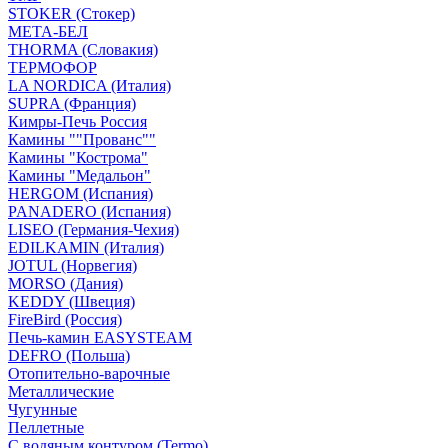
STOKER (Стокер)
МЕТА-БЕЛ
THORMA (Словакия)
ТЕРМОФОР
LA NORDICA (Италия)
SUPRA (Франция)
Кимры-Печь Россия
Камины ""Прованс""
Камины "Кострома"
Камины "Медальон"
HERGOM (Испания)
PANADERO (Испания)
LISEO (Германия-Чехия)
EDILKAMIN (Италия)
JOTUL (Норвегия)
MORSO (Дания)
KEDDY (Швеция)
FireBird (Россия)
Печь-камин EASYSTEAM
DEFRO (Польша)
Отопительно-варочные
Металлические
Чугунные
Пеллетные
С водяным контуром (Termo)