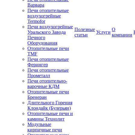
Варвара
Печи отопительные
воздухогрейные
Termofor
Печи воздухогрейные
Полезные
О
Уральского Завода
Услуги
статьи
компании
Печного
Оборудования
Отопительные печи
TMF
Печи отопительные
Ферингер
Печи отопительные
Прометалл
Печи отопительно-
варочные КДМ
Отопительные печи
Бренеран
Длительного Горения
Клондайк (Булерьян)
Отопительные печи и
камины Технолит
Модульные
кирпичные печи