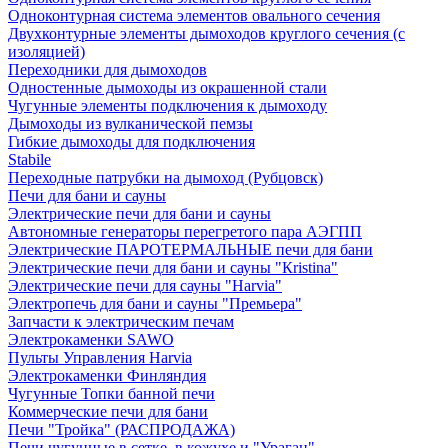
Одноконтурная система элементов овального сечения
Двухконтурные элементы дымоходов круглого сечения (с
изоляцией)
Переходники для дымоходов
Одностенные дымоходы из окрашенной стали
Чугунные элементы подключения к дымоходу
Дымоходы из вулканической пемзы
Гибкие дымоходы для подключения
Stabile
Переходные патрубки на дымоход (Рубцовск)
Печи для бани и сауны
Электрические печи для бани и сауны
Автономные генераторы перегретого пара АЭГПП
Электрические ПАРОТЕРМАЛЬНЫЕ печи для бани
Электрические печи для бани и сауны "Кristina"
Электрические печи для сауны "Harvia"
Электропечь для бани и сауны "Премьера"
Запчасти к электрическим печам
Электрокаменки SAWO
Пульты Управления Harvia
Электрокаменки Финляндия
Чугунные Топки банной печи
Коммерческие печи для бани
Печи "Тройка" (РАСПРОДАЖА)
Печи чугунные в сетке, в кожухе и "Ураган"