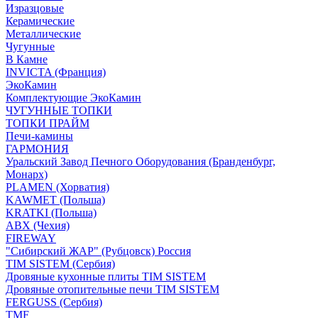
Изразцовые
Керамические
Металлические
Чугунные
В Камне
INVICTA (Франция)
ЭкоКамин
Комплектующие ЭкоКамин
ЧУГУННЫЕ ТОПКИ
ТОПКИ ПРАЙМ
Печи-камины
ГАРМОНИЯ
Уральский Завод Печного Оборудования (Бранденбург,
Монарх)
PLAMEN (Хорватия)
KAWMET (Польша)
KRATKI (Польша)
ABX (Чехия)
FIREWAY
"Сибирский ЖАР" (Рубцовск) Россия
TIM SISTEM (Сербия)
Дровяные кухонные плиты TIM SISTEM
Дровяные отопительные печи TIM SISTEM
FERGUSS (Сербия)
TMF