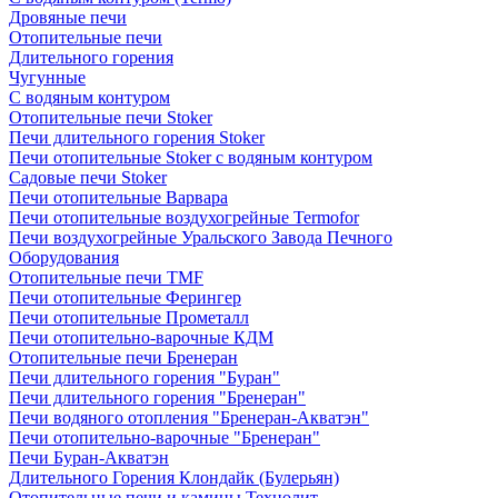
Дровяные печи
Отопительные печи
Длительного горения
Чугунные
C водяным контуром
Отопительные печи Stoker
Печи длительного горения Stoker
Печи отопительные Stoker с водяным контуром
Садовые печи Stoker
Печи отопительные Варвара
Печи отопительные воздухогрейные Termofor
Печи воздухогрейные Уральского Завода Печного
Оборудования
Отопительные печи TMF
Печи отопительные Ферингер
Печи отопительные Прометалл
Печи отопительно-варочные КДМ
Отопительные печи Бренеран
Печи длительного горения "Буран"
Печи длительного горения "Бренеран"
Печи водяного отопления "Бренеран-Акватэн"
Печи отопительно-варочные "Бренеран"
Печи Буран-Акватэн
Длительного Горения Клондайк (Булерьян)
Отопительные печи и камины Технолит