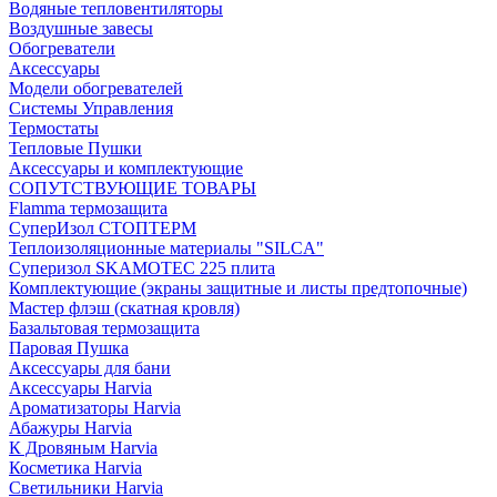
Водяные тепловентиляторы
Воздушные завесы
Обогреватели
Аксессуары
Модели обогревателей
Системы Управления
Термостаты
Тепловые Пушки
Аксессуары и комплектующие
СОПУТСТВУЮЩИЕ ТОВАРЫ
Flamma термозащита
СуперИзол СТОПТЕРМ
Теплоизоляционные материалы "SILCA"
Суперизол SKAMOTEC 225 плита
Комплектующие (экраны защитные и листы предтопочные)
Мастер флэш (скатная кровля)
Базальтовая термозащита
Паровая Пушка
Аксессуары для бани
Аксессуары Harvia
Ароматизаторы Harvia
Абажуры Harvia
К Дровяным Harvia
Косметика Harvia
Светильники Harvia