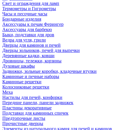
Свет и ограждения для ламп
Термометры и Гигрометры
Часы и песочные часы
Бондарные изделия
Аксессуары к печам Ферингер
Аксессуары для барбекю
Быки, подставки для дров
Ведра для угля, грили
Дверцы для каминов и печей
Дверцы зольников, печей для выпечки
Деревянные кадки, ковши
Дровницы, тележки, корзины
Духовые шкафы
Задвижки, зольные коробки, кладочные втулки
Каминные и печные наборы
Каминные решетки
Колосниковые решетки
Меха
Настилы для печей, конфорки
Передние панели, панели задвижек
Пластины декоративные
Подставки для каминных спичек
Предтопочные листы
Прочистные дверцы
Элементы из натурального камня для печей и каминов