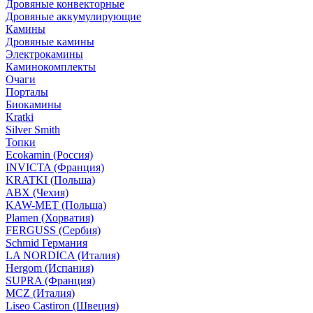
Дровяные конвекторные
Дровяные аккумулирующие
Камины
Дровяные камины
Электрокамины
Каминокомплекты
Очаги
Порталы
Биокамины
Kratki
Silver Smith
Топки
Ecokamin (Россия)
INVICTA (Франция)
KRATKI (Польша)
ABX (Чехия)
KAW-MET (Польша)
Plamen (Хорватия)
FERGUSS (Сербия)
Schmid Германия
LA NORDICA (Италия)
Hergom (Испания)
SUPRA (Франция)
MCZ (Италия)
Liseo Castiron (Швеция)