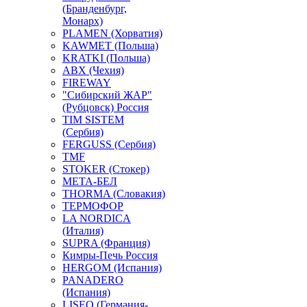
(Бранденбург,
Монарх)
PLAMEN (Хорватия)
KAWMET (Польша)
KRATKI (Польша)
ABX (Чехия)
FIREWAY
"Сибирский ЖАР"
(Рубцовск) Россия
TIM SISTEM
(Сербия)
FERGUSS (Сербия)
TMF
STOKER (Стокер)
МЕТА-БЕЛ
THORMA (Словакия)
ТЕРМОФОР
LA NORDICA
(Италия)
SUPRA (Франция)
Кимры-Печь Россия
HERGOM (Испания)
PANADERO
(Испания)
LISEO (Германия-