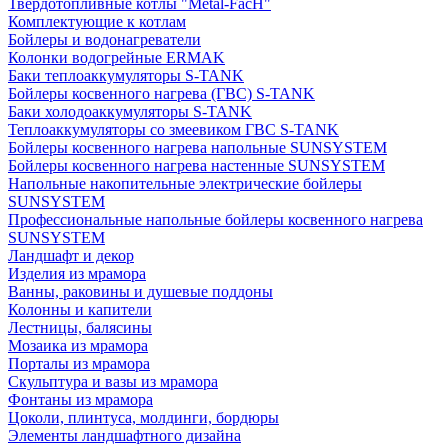
Твердотопливные котлы "Metal-FacH"
Комплектующие к котлам
Бойлеры и водонагреватели
Колонки водогрейные ERMAK
Баки теплоаккумуляторы S-TANK
Бойлеры косвенного нагрева (ГВС) S-TANK
Баки холодоаккумуляторы S-TANK
Теплоаккумуляторы со змеевиком ГВС S-TANK
Бойлеры косвенного нагрева напольные SUNSYSTEM
Бойлеры косвенного нагрева настенные SUNSYSTEM
Напольные накопительные электрические бойлеры
SUNSYSTEM
Профессиональные напольные бойлеры косвенного нагрева
SUNSYSTEM
Ландшафт и декор
Изделия из мрамора
Ванны, раковины и душевые поддоны
Колонны и капители
Лестницы, балясины
Мозаика из мрамора
Порталы из мрамора
Скульптура и вазы из мрамора
Фонтаны из мрамора
Цоколи, плинтуса, молдинги, бордюры
Элементы ландшафтного дизайна