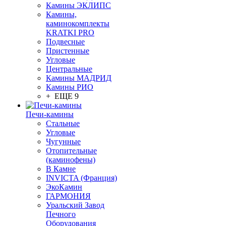
Камины ЭКЛИПС
Камины,
каминокомплекты
KRATKI PRO
Подвесные
Пристенные
Угловые
Центральные
Камины МАДРИД
Камины РИО
+ ЕЩЕ 9
Печи-камины
Стальные
Угловые
Чугунные
Отопительные
(каминофены)
В Камне
INVICTA (Франция)
ЭкоКамин
ГАРМОНИЯ
Уральский Завод
Печного
Оборудования