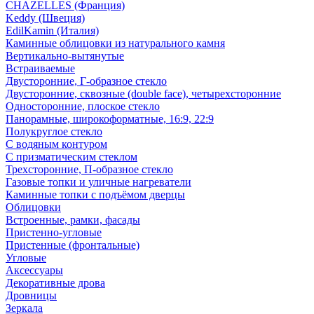
CHAZELLES (Франция)
Keddy (Швеция)
EdilKamin (Италия)
Каминные облицовки из натурального камня
Вертикально-вытянутые
Встраиваемые
Двусторонние, Г-образное стекло
Двусторонние, сквозные (double face), четырехсторонние
Односторонние, плоское стекло
Панорамные, широкоформатные, 16:9, 22:9
Полукруглое стекло
С водяным контуром
С призматическим стеклом
Трехсторонние, П-образное стекло
Газовые топки и уличные нагреватели
Каминные топки с подъёмом дверцы
Облицовки
Встроенные, рамки, фасады
Пристенно-угловые
Пристенные (фронтальные)
Угловые
Аксессуары
Декоративные дрова
Дровницы
Зеркала