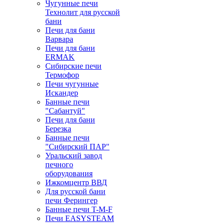
Чугунные печи
Технолит для русской
бани
Печи для бани
Варвара
Печи для бани
ERMAK
Сибирские печи
Термофор
Печи чугунные
Искандер
Банные печи
"Сабантуй"
Печи для бани
Березка
Банные печи
"Сибирский ПАР"
Уральский завод
печного
оборудования
Ижкомцентр ВВД
Для русской бани
печи Ферингер
Банные печи T-M-F
Печи EASYSTEAM