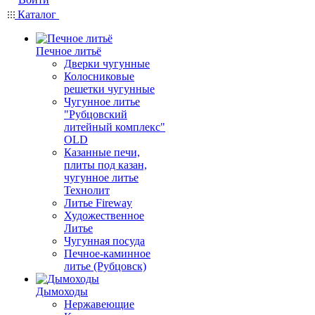
Каталог
Печное литьё
Дверки чугунные
Колосниковые
решетки чугунные
Чугунное литье
"Рубцовский
литейный комплекс"
OLD
Казанные печи,
плиты под казан,
чугунное литье
Технолит
Литье Fireway
Художественное
Литье
Чугунная посуда
Печное-каминное
литье (Рубцовск)
Дымоходы
Нержавеющие