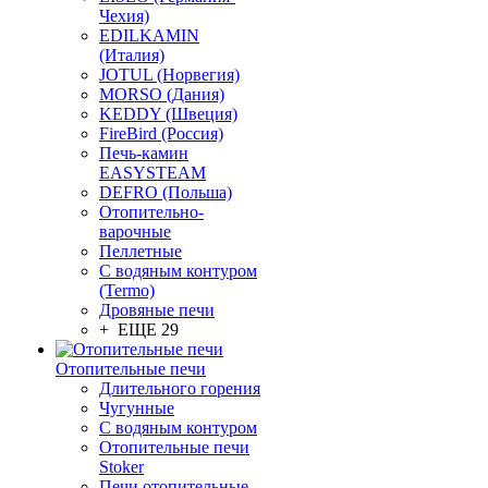
Чехия)
EDILKAMIN
(Италия)
JOTUL (Норвегия)
MORSO (Дания)
KEDDY (Швеция)
FireBird (Россия)
Печь-камин
EASYSTEAM
DEFRO (Польша)
Отопительно-
варочные
Пеллетные
С водяным контуром
(Termo)
Дровяные печи
+ ЕЩЕ 29
Отопительные печи
Длительного горения
Чугунные
C водяным контуром
Отопительные печи
Stoker
Печи отопительные