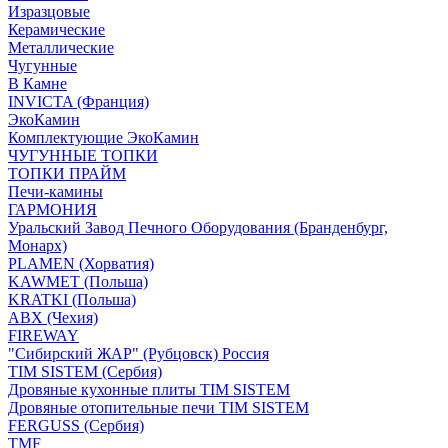
Изразцовые
Керамические
Металлические
Чугунные
В Камне
INVICTA (Франция)
ЭкоКамин
Комплектующие ЭкоКамин
ЧУГУННЫЕ ТОПКИ
ТОПКИ ПРАЙМ
Печи-камины
ГАРМОНИЯ
Уральский Завод Печного Оборудования (Бранденбург,
Монарх)
PLAMEN (Хорватия)
KAWMET (Польша)
KRATKI (Польша)
ABX (Чехия)
FIREWAY
"Сибирский ЖАР" (Рубцовск) Россия
TIM SISTEM (Сербия)
Дровяные кухонные плиты TIM SISTEM
Дровяные отопительные печи TIM SISTEM
FERGUSS (Сербия)
TMF