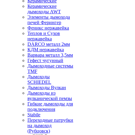
Керамические
Керамические
дымоходы AWT
Элементы дымохода
печей Ферингер
Феникс нержавейка
Теплов и Сухов
нержавейка
DARCO металл 2мм
КДМ нержавейка
Варвара металл 3,5мм
Гефест чугунный
Дымоходные системы
TMF
Дымоходы
SCHIEDEL
Дымоходы Вулкан
Дымоходы из
вулканической пемзы
Гибкие дымоходы для
подключения
Stabile
Переходные патрубки
на дымоход
(Рубцовск)