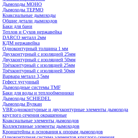
Дымоходы МОНО
Дымоходы ТЕРМО
Коаксиальные дымоходы
Общие детали дымоходов
Баки для бани
Теплов и Сухов нержавейка
DARCO металл 2мм
КДМ нержавейка
Одноконтурный толщина 1 мм
Двухконтурный с изоляцией 25мм
Двухконтурный с изоляцией 50мм
Трёхконтурный с изоляцией 25мм
Трёхконтурный с изоляцией 50мм
Варвара металл 3,5мм
Гефест чугунный
Дымоходные системы TMF
Баки для воды и теплообменники
Дымоходы SCHIEDEL
Дымоходы Вулкан
VBR:одноконтурные и двухконтурные элементы дымохода
круглого сечения окрашенные
Коаксиальные элементы дымоходов
Коллективные элементы дымоходов
Кронштейны и основания к опорам дымоходов
Одноконтурная система элементов круглого сечения