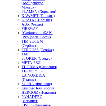
(Бранденбург,
Монарх)
PLAMEN (Хорватия)
KAWMET (Польша)
KRATKI (Польша)
ABX (Чехия)
FIREWAY
"Сибирский ЖАР"
(Рубцовск) Россия
TIM SISTEM
(Сербия)
FERGUSS (Сербия)
TMF
STOKER (Стокер)
МЕТА-БЕЛ
THORMA (Словакия)
ТЕРМОФОР
LA NORDICA
(Италия)
SUPRA (Франция)
Кимры-Печь Россия
HERGOM (Испания)
PANADERO
(Испания)
LISEO (Германия-