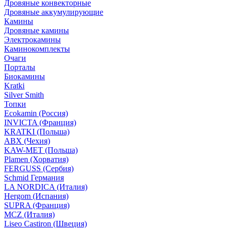
Дровяные конвекторные
Дровяные аккумулирующие
Камины
Дровяные камины
Электрокамины
Каминокомплекты
Очаги
Порталы
Биокамины
Kratki
Silver Smith
Топки
Ecokamin (Россия)
INVICTA (Франция)
KRATKI (Польша)
ABX (Чехия)
KAW-MET (Польша)
Plamen (Хорватия)
FERGUSS (Сербия)
Schmid Германия
LA NORDICA (Италия)
Hergom (Испания)
SUPRA (Франция)
MCZ (Италия)
Liseo Castiron (Швеция)