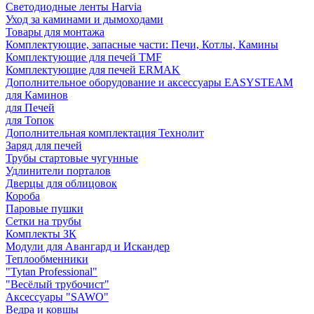
Светодиодные ленты Harvia
Уход за каминами и дымоходами
Товары для монтажа
Комплектующие, запасные части: Печи, Котлы, Камины
Комплектующие для печей TMF
Комплектующие для печей ERMAK
Дополнительное оборудование и аксессуары EASYSTEAM
для Каминов
для Печей
для Топок
Дополнительная комплектация Технолит
Заряд для печей
Трубы стартовые чугунные
Удлинители порталов
Дверцы для облицовок
Короба
Паровые пушки
Сетки на трубы
Комплекты ЗК
Модули для Авангард и Искандер
Теплообменники
"Tytan Professional"
"Весёлый трубочист"
Аксессуары "SAWO"
Ведра и ковшы