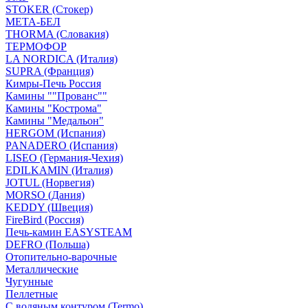
STOKER (Стокер)
МЕТА-БЕЛ
THORMA (Словакия)
ТЕРМОФОР
LA NORDICA (Италия)
SUPRA (Франция)
Кимры-Печь Россия
Камины ""Прованс""
Камины "Кострома"
Камины "Медальон"
HERGOM (Испания)
PANADERO (Испания)
LISEO (Германия-Чехия)
EDILKAMIN (Италия)
JOTUL (Норвегия)
MORSO (Дания)
KEDDY (Швеция)
FireBird (Россия)
Печь-камин EASYSTEAM
DEFRO (Польша)
Отопительно-варочные
Металлические
Чугунные
Пеллетные
С водяным контуром (Termo)