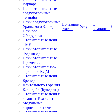
Варвара
Печи отопительные
воздухогрейные
Termofor
Печи воздухогрейные
Полезные
О
Уральского Завода
Услуги
статьи
компании
Печного
Оборудования
Отопительные печи
TMF
Печи отопительные
Ферингер
Печи отопительные
Прометалл
Печи отопительно-
варочные КДМ
Отопительные печи
Бренеран
Длительного Горения
Клондайк (Булерьян)
Отопительные печи и
камины Технолит
Модульные
кирпичные печи