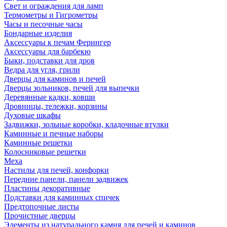
Свет и ограждения для ламп
Термометры и Гигрометры
Часы и песочные часы
Бондарные изделия
Аксессуары к печам Ферингер
Аксессуары для барбекю
Быки, подставки для дров
Ведра для угля, грили
Дверцы для каминов и печей
Дверцы зольников, печей для выпечки
Деревянные кадки, ковши
Дровницы, тележки, корзины
Духовые шкафы
Задвижки, зольные коробки, кладочные втулки
Каминные и печные наборы
Каминные решетки
Колосниковые решетки
Меха
Настилы для печей, конфорки
Передние панели, панели задвижек
Пластины декоративные
Подставки для каминных спичек
Предтопочные листы
Прочистные дверцы
Элементы из натурального камня для печей и каминов