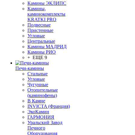
Камины ЭКЛИПС
Камины,
каминокомплекты
KRATKI PRO
Подвесные
Пристенные
Угловые
Центральные
Камины МАДРИД
Камины РИО
+ ЕЩЕ 9
Печи-камины
Стальные
Угловые
Чугунные
Отопительные
(каминофены)
В Камне
INVICTA (Франция)
ЭкоКамин
ГАРМОНИЯ
Уральский Завод
Печного
Оборудования