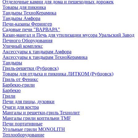
Отделочные камни для дома и пешеходных дорожек
Товары для пикника
Тандыры ТехноКерамика
Тандыры Амфора
Печи-казаны Ферингер
Садовые печи "ВАРВАРА"
Казан-мангал и Печь для утилизации мусора Уральский Завод
Печного Оборудования
Уличный комплекс
Аксессуары к тандырам Амфора
Аксессуары к тандырам ТехноКерамика
Тандыры
Гриль-решетки (Рубцовск)
Товары для отдыха и пикника ЛИТКОМ (Рубцовск)
Гриль от Феникс
Барбекю-грили
Барбекю
Грили
Печи для пицы, духовки
Очаги для костра
Мангалы и решетки-гриль Технолит
Мангалы грили коптильни TMF
Печи портативные
Угольные грили MONOLITH
Теплооборудование