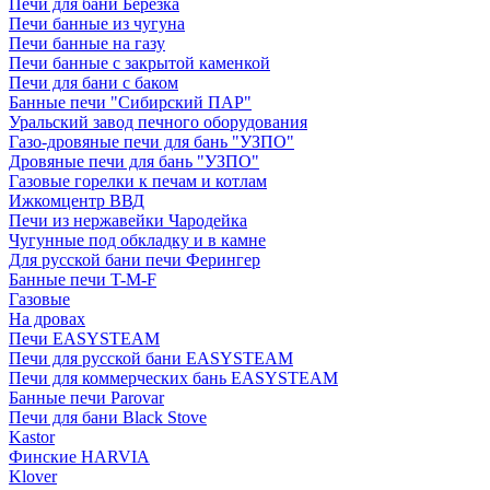
Печи для бани Березка
Печи банные из чугуна
Печи банные на газу
Печи банные с закрытой каменкой
Печи для бани с баком
Банные печи "Сибирский ПАР"
Уральский завод печного оборудования
Газо-дровяные печи для бань "УЗПО"
Дровяные печи для бань "УЗПО"
Газовые горелки к печам и котлам
Ижкомцентр ВВД
Печи из нержавейки Чародейка
Чугунные под обкладку и в камне
Для русской бани печи Ферингер
Банные печи T-M-F
Газовые
На дровах
Печи EASYSTEAM
Печи для русской бани EASYSTEAM
Печи для коммерческих бань EASYSTEAM
Банные печи Parovar
Печи для бани Black Stove
Kastor
Финские HARVIA
Klover