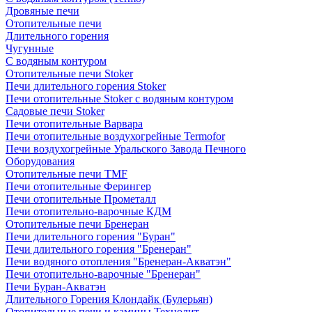
Дровяные печи
Отопительные печи
Длительного горения
Чугунные
C водяным контуром
Отопительные печи Stoker
Печи длительного горения Stoker
Печи отопительные Stoker с водяным контуром
Садовые печи Stoker
Печи отопительные Варвара
Печи отопительные воздухогрейные Termofor
Печи воздухогрейные Уральского Завода Печного
Оборудования
Отопительные печи TMF
Печи отопительные Ферингер
Печи отопительные Прометалл
Печи отопительно-варочные КДМ
Отопительные печи Бренеран
Печи длительного горения "Буран"
Печи длительного горения "Бренеран"
Печи водяного отопления "Бренеран-Акватэн"
Печи отопительно-варочные "Бренеран"
Печи Буран-Акватэн
Длительного Горения Клондайк (Булерьян)
Отопительные печи и камины Технолит