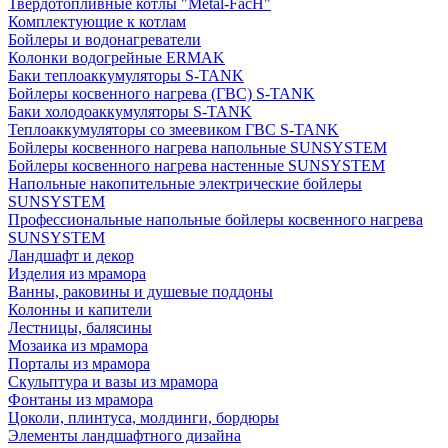
Твердотопливные котлы "Metal-FacH"
Комплектующие к котлам
Бойлеры и водонагреватели
Колонки водогрейные ERMAK
Баки теплоаккумуляторы S-TANK
Бойлеры косвенного нагрева (ГВС) S-TANK
Баки холодоаккумуляторы S-TANK
Теплоаккумуляторы со змеевиком ГВС S-TANK
Бойлеры косвенного нагрева напольные SUNSYSTEM
Бойлеры косвенного нагрева настенные SUNSYSTEM
Напольные накопительные электрические бойлеры
SUNSYSTEM
Профессиональные напольные бойлеры косвенного нагрева
SUNSYSTEM
Ландшафт и декор
Изделия из мрамора
Ванны, раковины и душевые поддоны
Колонны и капители
Лестницы, балясины
Мозаика из мрамора
Порталы из мрамора
Скульптура и вазы из мрамора
Фонтаны из мрамора
Цоколи, плинтуса, молдинги, бордюры
Элементы ландшафтного дизайна