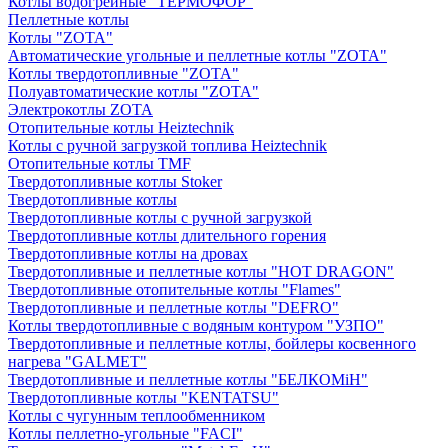
Котлы водогрейные "ТЕРМОФОР"
Пеллетные котлы
Котлы "ZOTA"
Автоматические угольные и пеллетные котлы "ZOTA"
Котлы твердотопливные "ZOTA"
Полуавтоматические котлы "ZOTA"
Электрокотлы ZOTA
Отопительные котлы Heiztechnik
Котлы с ручной загрузкой топлива Heiztechnik
Отопительные котлы TMF
Твердотопливные котлы Stoker
Твердотопливные котлы
Твердотопливные котлы с ручной загрузкой
Твердотопливные котлы длительного горения
Твердотопливные котлы на дровах
Твердотопливные и пеллетные котлы "HOT DRAGON"
Твердотопливные отопительные котлы "Flames"
Твердотопливные и пеллетные котлы "DEFRO"
Котлы твердотопливные с водяным контуром "УЗПО"
Твердотопливные и пеллетные котлы, бойлеры косвенного
нагрева "GALMET"
Твердотопливные и пеллетные котлы "БЕЛКОМiН"
Твердотопливные котлы "KENTATSU"
Котлы с чугунным теплообменником
Котлы пеллетно-угольные "FACI"