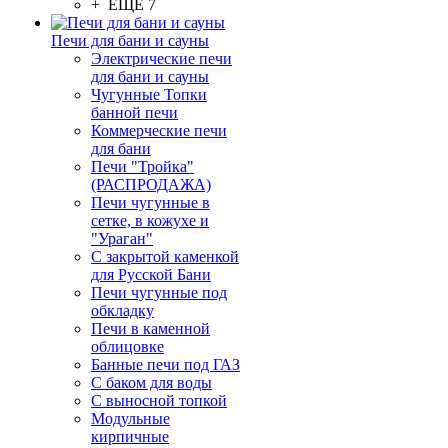
+ ЕЩЕ 7
Печи для бани и сауны
Электрические печи
для бани и сауны
Чугунные Топки
банной печи
Коммерческие печи
для бани
Печи "Тройка"
(РАСПРОДАЖА)
Печи чугунные в
сетке, в кожухе и
"Ураган"
С закрытой каменкой
для Русской Бани
Печи чугунные под
обкладку
Печи в каменной
облицовке
Банные печи под ГАЗ
С баком для воды
С выносной топкой
Модульные
кирпичные