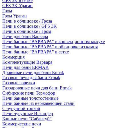
GFS 3K в сетке
GFS 3K Ураган
Гром
Гром Ураган
Печи в облицовке / Гроза
Печи в облицовке / GFS 3K
Печи в облицовке / Гром
Печи для бани Варвара
Печи банные "ВАРВАРА" в конвекционном кожухе
Печи банные "ВАРВАРА" в облицовке из камня
Печи банные "ВАРВАРА" в сетке
Коммерция
Комплектующие Варвара
Печи для бани ERMAK
Дровяные печи для бани Ermak
Газовые печи для бани Ermak
Газовые горелки
Газодровяные печи для бани Ermak
Сибирские печи Термофор
Печи банные толстостенные
Печи банные из нержавеющей стали
С чугунной топкой
Печи чугунные Искандер
Банные печи "Сабантуй"
Коммерческие печи