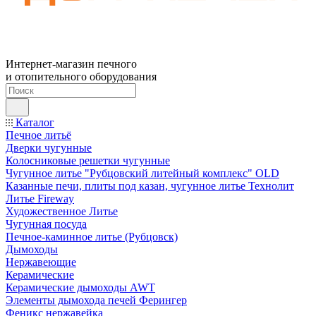
Интернет-магазин печного
и отопительного оборудования
Каталог
Печное литьё
Дверки чугунные
Колосниковые решетки чугунные
Чугунное литье "Рубцовский литейный комплекс" OLD
Казанные печи, плиты под казан, чугунное литье Технолит
Литье Fireway
Художественное Литье
Чугунная посуда
Печное-каминное литье (Рубцовск)
Дымоходы
Нержавеющие
Керамические
Керамические дымоходы AWT
Элементы дымохода печей Ферингер
Феникс нержавейка