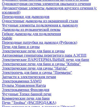
Одноконтурная система элементов овального сечения
Двухконтурные элементы дымоходов круглого сечения (с
изоляцией)
Переходники для дымоходов
Одностенные дымоходы из окрашенной стали
Чугунные элементы подключения к дымоходу
Дымоходы из вулканической пемзы
Гибкие дымоходы для подключения
Stabile
Переходные патрубки на дымоход (Рубцовск)
Печи для бани и сауны
Электрические печи для бани и сауны
Автономные генераторы перегретого пара АЭГПП
Электрические ПАРОТЕРМАЛЬНЫЕ печи для бани
Электрические печи для бани и сауны "Кristina"
Электрические печи для сауны "Harvia"
Электропечь для бани и сауны "Премьера"
Запчасти к электрическим печам
Электрокаменки SAWO
Пульты Управления Harvia
Электрокаменки Финляндия
Чугунные Топки банной печи
Коммерческие печи для бани
Печи "Тройка" (РАСПРОДАЖА)
Печи чугунные в сетке, в кожухе и "Ураган"