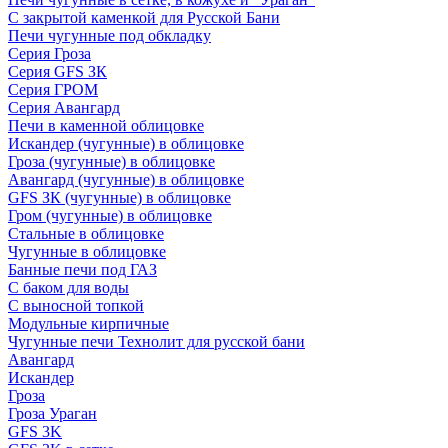
С закрытой каменкой для Русской Бани
Печи чугунные под обкладку
Серия Гроза
Серия GFS ЗК
Серия ГРОМ
Серия Авангард
Печи в каменной облицовке
Искандер (чугунные) в облицовке
Гроза (чугунные) в облицовке
Авангард (чугунные) в облицовке
GFS ЗК (чугунные) в облицовке
Гром (чугунные) в облицовке
Стальные в облицовке
Чугунные в облицовке
Банные печи под ГАЗ
С баком для воды
С выносной топкой
Модульные кирпичные
Чугунные печи Технолит для русской бани
Авангард
Искандер
Гроза
Гроза Ураган
GFS 3K