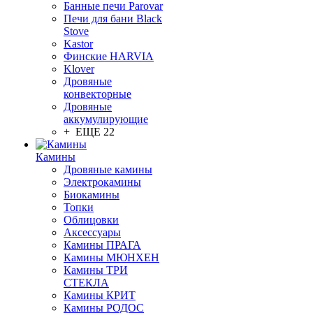
Банные печи Parovar
Печи для бани Black
Stove
Kastor
Финские HARVIA
Klover
Дровяные
конвекторные
Дровяные
аккумулирующие
+ ЕЩЕ 22
Камины
Дровяные камины
Электрокамины
Биокамины
Топки
Облицовки
Аксессуары
Камины ПРАГА
Камины МЮНХЕН
Камины ТРИ
СТЕКЛА
Камины КРИТ
Камины РОДОС