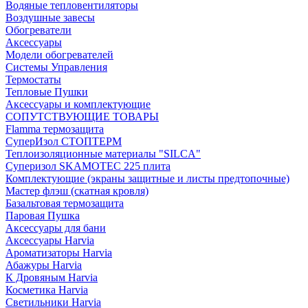
Водяные тепловентиляторы
Воздушные завесы
Обогреватели
Аксессуары
Модели обогревателей
Системы Управления
Термостаты
Тепловые Пушки
Аксессуары и комплектующие
СОПУТСТВУЮЩИЕ ТОВАРЫ
Flamma термозащита
СуперИзол СТОПТЕРМ
Теплоизоляционные материалы "SILCA"
Суперизол SKAMOTEC 225 плита
Комплектующие (экраны защитные и листы предтопочные)
Мастер флэш (скатная кровля)
Базальтовая термозащита
Паровая Пушка
Аксессуары для бани
Аксессуары Harvia
Ароматизаторы Harvia
Абажуры Harvia
К Дровяным Harvia
Косметика Harvia
Светильники Harvia