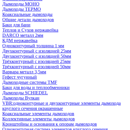
Дымоходы МОНО
Дымоходы ТЕРМО
Коаксиальные дымоходы
Общие детали дымоходов
Баки для бани
Теплов и Сухов нержавейка
DARCO металл 2мм
КДМ нержавейка
Одноконтурный толщина 1 мм
Двухконтурный с изоляцией 25мм
Двухконтурный с изоляцией 50мм
Трёхконтурный с изоляцией 25мм
Трёхконтурный с изоляцией 50мм
Варвара металл 3,5мм
Гефест чугунный
Дымоходные системы TMF
Баки для воды и теплообменники
Дымоходы SCHIEDEL
Дымоходы Вулкан
VBR:одноконтурные и двухконтурные элементы дымохода
круглого сечения окрашенные
Коаксиальные элементы дымоходов
Коллективные элементы дымоходов
Кронштейны и основания к опорам дымоходов
Одноконтурная система элементов круглого сечения