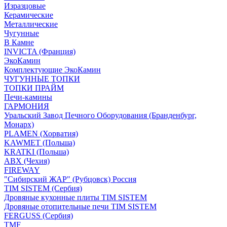
Изразцовые
Керамические
Металлические
Чугунные
В Камне
INVICTA (Франция)
ЭкоКамин
Комплектующие ЭкоКамин
ЧУГУННЫЕ ТОПКИ
ТОПКИ ПРАЙМ
Печи-камины
ГАРМОНИЯ
Уральский Завод Печного Оборудования (Бранденбург,
Монарх)
PLAMEN (Хорватия)
KAWMET (Польша)
KRATKI (Польша)
ABX (Чехия)
FIREWAY
"Сибирский ЖАР" (Рубцовск) Россия
TIM SISTEM (Сербия)
Дровяные кухонные плиты TIM SISTEM
Дровяные отопительные печи TIM SISTEM
FERGUSS (Сербия)
TMF