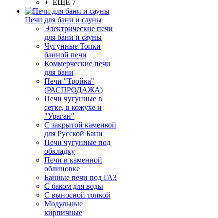
+ ЕЩЕ 7
Печи для бани и сауны
Электрические печи
для бани и сауны
Чугунные Топки
банной печи
Коммерческие печи
для бани
Печи "Тройка"
(РАСПРОДАЖА)
Печи чугунные в
сетке, в кожухе и
"Ураган"
С закрытой каменкой
для Русской Бани
Печи чугунные под
обкладку
Печи в каменной
облицовке
Банные печи под ГАЗ
С баком для воды
С выносной топкой
Модульные
кирпичные