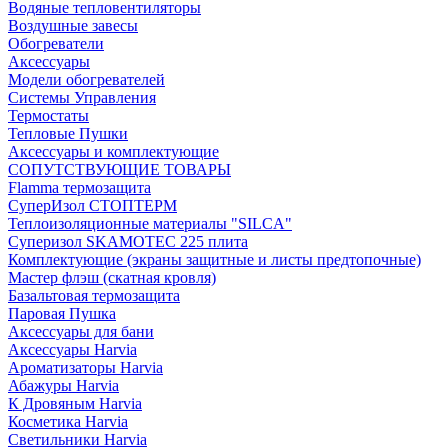
Водяные тепловентиляторы
Воздушные завесы
Обогреватели
Аксессуары
Модели обогревателей
Системы Управления
Термостаты
Тепловые Пушки
Аксессуары и комплектующие
СОПУТСТВУЮЩИЕ ТОВАРЫ
Flamma термозащита
СуперИзол СТОПТЕРМ
Теплоизоляционные материалы "SILCA"
Суперизол SKAMOTEC 225 плита
Комплектующие (экраны защитные и листы предтопочные)
Мастер флэш (скатная кровля)
Базальтовая термозащита
Паровая Пушка
Аксессуары для бани
Аксессуары Harvia
Ароматизаторы Harvia
Абажуры Harvia
К Дровяным Harvia
Косметика Harvia
Светильники Harvia