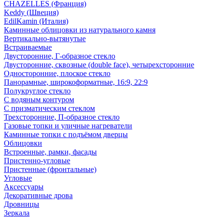
CHAZELLES (Франция)
Keddy (Швеция)
EdilKamin (Италия)
Каминные облицовки из натурального камня
Вертикально-вытянутые
Встраиваемые
Двусторонние, Г-образное стекло
Двусторонние, сквозные (double face), четырехсторонние
Односторонние, плоское стекло
Панорамные, широкоформатные, 16:9, 22:9
Полукруглое стекло
С водяным контуром
С призматическим стеклом
Трехсторонние, П-образное стекло
Газовые топки и уличные нагреватели
Каминные топки с подъёмом дверцы
Облицовки
Встроенные, рамки, фасады
Пристенно-угловые
Пристенные (фронтальные)
Угловые
Аксессуары
Декоративные дрова
Дровницы
Зеркала