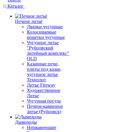
Каталог
Печное литьё
Дверки чугунные
Колосниковые
решетки чугунные
Чугунное литье
"Рубцовский
литейный комплекс"
OLD
Казанные печи,
плиты под казан,
чугунное литье
Технолит
Литье Fireway
Художественное
Литье
Чугунная посуда
Печное-каминное
литье (Рубцовск)
Дымоходы
Нержавеющие