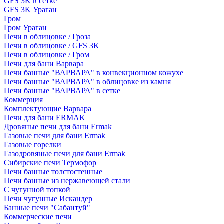
GFS 3K в сетке
GFS 3K Ураган
Гром
Гром Ураган
Печи в облицовке / Гроза
Печи в облицовке / GFS 3K
Печи в облицовке / Гром
Печи для бани Варвара
Печи банные "ВАРВАРА" в конвекционном кожухе
Печи банные "ВАРВАРА" в облицовке из камня
Печи банные "ВАРВАРА" в сетке
Коммерция
Комплектующие Варвара
Печи для бани ERMAK
Дровяные печи для бани Ermak
Газовые печи для бани Ermak
Газовые горелки
Газодровяные печи для бани Ermak
Сибирские печи Термофор
Печи банные толстостенные
Печи банные из нержавеющей стали
С чугунной топкой
Печи чугунные Искандер
Банные печи "Сабантуй"
Коммерческие печи