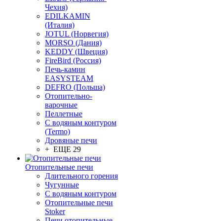
Чехия)
EDILKAMIN
(Италия)
JOTUL (Норвегия)
MORSO (Дания)
KEDDY (Швеция)
FireBird (Россия)
Печь-камин
EASYSTEAM
DEFRO (Польша)
Отопительно-
варочные
Пеллетные
С водяным контуром
(Termo)
Дровяные печи
+ ЕЩЕ 29
Отопительные печи
Длительного горения
Чугунные
C водяным контуром
Отопительные печи
Stoker
Печи отопительные