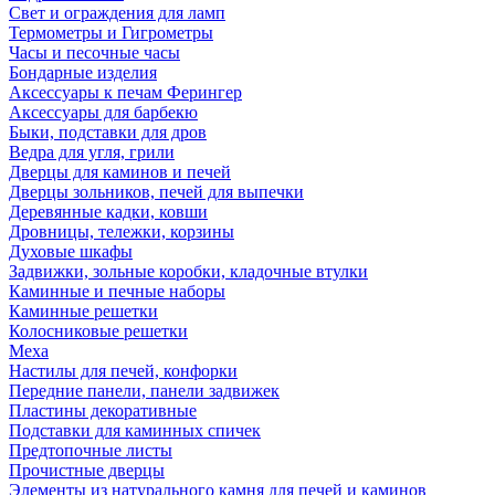
Свет и ограждения для ламп
Термометры и Гигрометры
Часы и песочные часы
Бондарные изделия
Аксессуары к печам Ферингер
Аксессуары для барбекю
Быки, подставки для дров
Ведра для угля, грили
Дверцы для каминов и печей
Дверцы зольников, печей для выпечки
Деревянные кадки, ковши
Дровницы, тележки, корзины
Духовые шкафы
Задвижки, зольные коробки, кладочные втулки
Каминные и печные наборы
Каминные решетки
Колосниковые решетки
Меха
Настилы для печей, конфорки
Передние панели, панели задвижек
Пластины декоративные
Подставки для каминных спичек
Предтопочные листы
Прочистные дверцы
Элементы из натурального камня для печей и каминов