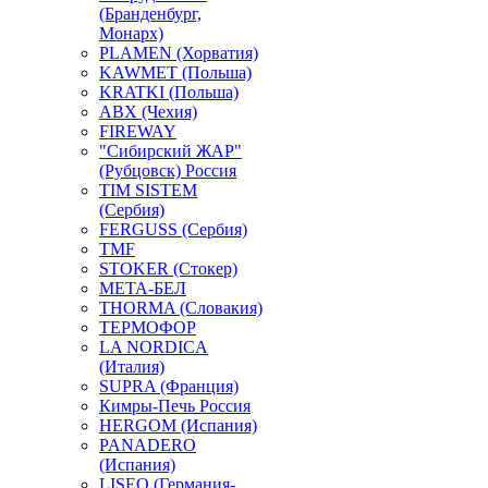
(Бранденбург,
Монарх)
PLAMEN (Хорватия)
KAWMET (Польша)
KRATKI (Польша)
ABX (Чехия)
FIREWAY
"Сибирский ЖАР"
(Рубцовск) Россия
TIM SISTEM
(Сербия)
FERGUSS (Сербия)
TMF
STOKER (Стокер)
МЕТА-БЕЛ
THORMA (Словакия)
ТЕРМОФОР
LA NORDICA
(Италия)
SUPRA (Франция)
Кимры-Печь Россия
HERGOM (Испания)
PANADERO
(Испания)
LISEO (Германия-