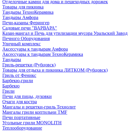
Отделочные камни для дома и пешеходных дорожек
Товары для пикника
Тандыры ТехноКерамика
Тандыры Амфора
Печи-казаны Ферингер
Садовые печи "ВАРВАРА"
Казан-мангал и Печь для утилизации мусора Уральский Завод
Печного Оборудования
Уличный комплекс
Аксессуары к тандырам Амфора
Аксессуары к тандырам ТехноКерамика
Тандыры
Гриль-решетки (Рубцовск)
Товары для отдыха и пикника ЛИТКОМ (Рубцовск)
Гриль от Феникс
Барбекю-грили
Барбекю
Грили
Печи для пицы, духовки
Очаги для костра
Мангалы и решетки-гриль Технолит
Мангалы грили коптильни TMF
Печи портативные
Угольные грили MONOLITH
Теплооборудование