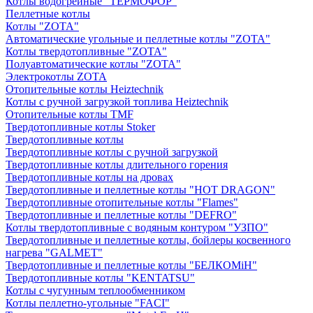
Котлы водогрейные "ТЕРМОФОР"
Пеллетные котлы
Котлы "ZOTA"
Автоматические угольные и пеллетные котлы "ZOTA"
Котлы твердотопливные "ZOTA"
Полуавтоматические котлы "ZOTA"
Электрокотлы ZOTA
Отопительные котлы Heiztechnik
Котлы с ручной загрузкой топлива Heiztechnik
Отопительные котлы TMF
Твердотопливные котлы Stoker
Твердотопливные котлы
Твердотопливные котлы с ручной загрузкой
Твердотопливные котлы длительного горения
Твердотопливные котлы на дровах
Твердотопливные и пеллетные котлы "HOT DRAGON"
Твердотопливные отопительные котлы "Flames"
Твердотопливные и пеллетные котлы "DEFRO"
Котлы твердотопливные с водяным контуром "УЗПО"
Твердотопливные и пеллетные котлы, бойлеры косвенного
нагрева "GALMET"
Твердотопливные и пеллетные котлы "БЕЛКОМiН"
Твердотопливные котлы "KENTATSU"
Котлы с чугунным теплообменником
Котлы пеллетно-угольные "FACI"