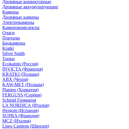
Дровяные конвекторные
Дровяные аккумулирующие
Камины
Дровяные камины
Электрокамины
Каминокомплекты
Очаги
Порталы
Биокамины
Kratki
Silver Smith
Топки
Ecokamin (Россия)
INVICTA (Франция)
KRATKI (Польша)
ABX (Чехия)
KAW-MET (Польша)
Plamen (Хорватия)
FERGUSS (Сербия)
Schmid Германия
LA NORDICA (Италия)
Hergom (Испания)
SUPRA (Франция)
MCZ (Италия)
Liseo Castiron (Швеция)