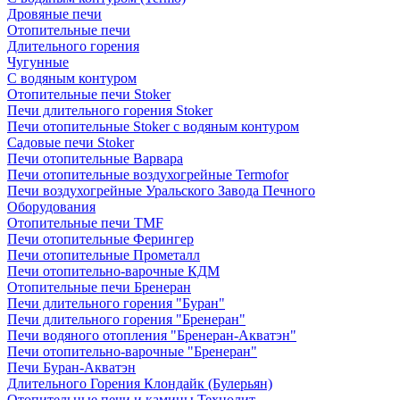
Дровяные печи
Отопительные печи
Длительного горения
Чугунные
C водяным контуром
Отопительные печи Stoker
Печи длительного горения Stoker
Печи отопительные Stoker с водяным контуром
Садовые печи Stoker
Печи отопительные Варвара
Печи отопительные воздухогрейные Termofor
Печи воздухогрейные Уральского Завода Печного
Оборудования
Отопительные печи TMF
Печи отопительные Ферингер
Печи отопительные Прометалл
Печи отопительно-варочные КДМ
Отопительные печи Бренеран
Печи длительного горения "Буран"
Печи длительного горения "Бренеран"
Печи водяного отопления "Бренеран-Акватэн"
Печи отопительно-варочные "Бренеран"
Печи Буран-Акватэн
Длительного Горения Клондайк (Булерьян)
Отопительные печи и камины Технолит