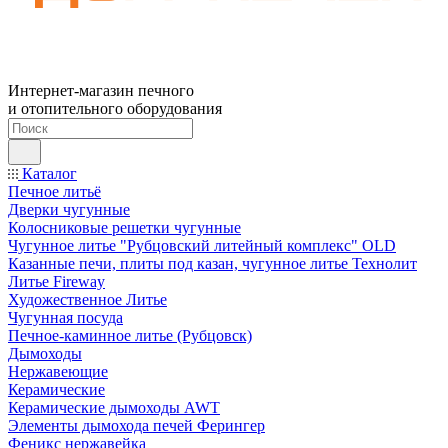
Интернет-магазин печного
и отопительного оборудования
Каталог
Печное литьё
Дверки чугунные
Колосниковые решетки чугунные
Чугунное литье "Рубцовский литейный комплекс" OLD
Казанные печи, плиты под казан, чугунное литье Технолит
Литье Fireway
Художественное Литье
Чугунная посуда
Печное-каминное литье (Рубцовск)
Дымоходы
Нержавеющие
Керамические
Керамические дымоходы AWT
Элементы дымохода печей Ферингер
Феникс нержавейка