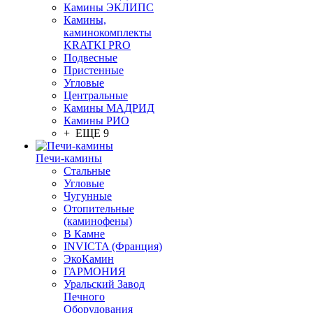
Камины ЭКЛИПС
Камины,
каминокомплекты
KRATKI PRO
Подвесные
Пристенные
Угловые
Центральные
Камины МАДРИД
Камины РИО
+ ЕЩЕ 9
Печи-камины
Стальные
Угловые
Чугунные
Отопительные
(каминофены)
В Камне
INVICTA (Франция)
ЭкоКамин
ГАРМОНИЯ
Уральский Завод
Печного
Оборудования