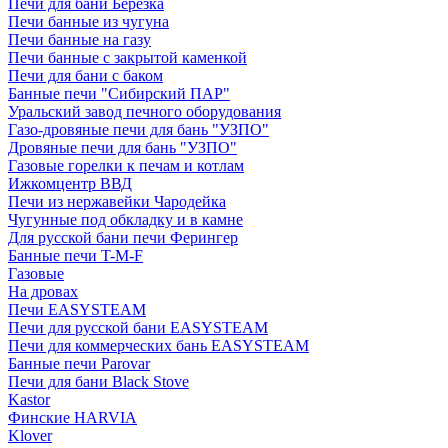
Печи для бани Березка
Печи банные из чугуна
Печи банные на газу
Печи банные с закрытой каменкой
Печи для бани с баком
Банные печи "Сибирский ПАР"
Уральский завод печного оборудования
Газо-дровяные печи для бань "УЗПО"
Дровяные печи для бань "УЗПО"
Газовые горелки к печам и котлам
Ижкомцентр ВВД
Печи из нержавейки Чародейка
Чугунные под обкладку и в камне
Для русской бани печи Ферингер
Банные печи T-M-F
Газовые
На дровах
Печи EASYSTEAM
Печи для русской бани EASYSTEAM
Печи для коммерческих бань EASYSTEAM
Банные печи Parovar
Печи для бани Black Stove
Kastor
Финские HARVIA
Klover