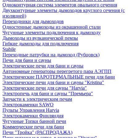
Одноконтурная система элементов овального сечения
Двухконтурные элементы дымоходов круглого сечения (с
изоляцией)
Переходники для дымоходов
Одностенные дымоходы из окрашенной стали
Чугунные элементы подключения к дымоходу
Дымоходы из вулканической пемзы
Гибкие дымоходы для подключения
Stabile
Переходные патрубки на дымоход (Рубцовск)
Печи для бани и сауны
Электрические печи для бани и сауны
Автономные генераторы перегретого пара АЭГПП
Электрические ПАРОТЕРМАЛЬНЫЕ печи для бани
Электрические печи для бани и сауны "Кristina"
Электрические печи для сауны "Harvia"
Электропечь для бани и сауны "Премьера"
Запчасти к электрическим печам
Электрокаменки SAWO
Пульты Управления Harvia
Электрокаменки Финляндия
Чугунные Топки банной печи
Коммерческие печи для бани
Печи "Тройка" (РАСПРОДАЖА)
Печи чугунные в сетке, в кожухе и "Ураган"