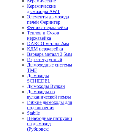
Керамические
Керамические
дымоходы AWT
Элементы дымохода
печей Ферингер
Феникс нержавейка
Теплов и Сухов
нержавейка
DARCO металл 2мм
КДМ нержавейка
Варвара металл 3,5мм
Гефест чугунный
Дымоходные системы
TMF
Дымоходы
SCHIEDEL
Дымоходы Вулкан
Дымоходы из
вулканической пемзы
Гибкие дымоходы для
подключения
Stabile
Переходные патрубки
на дымоход
(Рубцовск)