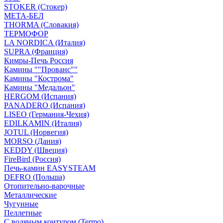
STOKER (Стокер)
МЕТА-БЕЛ
THORMA (Словакия)
ТЕРМОФОР
LA NORDICA (Италия)
SUPRA (Франция)
Кимры-Печь Россия
Камины ""Прованс""
Камины "Кострома"
Камины "Медальон"
HERGOM (Испания)
PANADERO (Испания)
LISEO (Германия-Чехия)
EDILKAMIN (Италия)
JOTUL (Норвегия)
MORSO (Дания)
KEDDY (Швеция)
FireBird (Россия)
Печь-камин EASYSTEAM
DEFRO (Польша)
Отопительно-варочные
Металлические
Чугунные
Пеллетные
С водяным контуром (Termo)