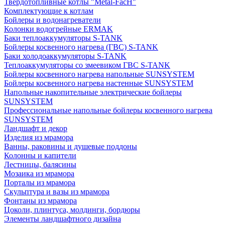
Твердотопливные котлы "Metal-FacH"
Комплектующие к котлам
Бойлеры и водонагреватели
Колонки водогрейные ERMAK
Баки теплоаккумуляторы S-TANK
Бойлеры косвенного нагрева (ГВС) S-TANK
Баки холодоаккумуляторы S-TANK
Теплоаккумуляторы со змеевиком ГВС S-TANK
Бойлеры косвенного нагрева напольные SUNSYSTEM
Бойлеры косвенного нагрева настенные SUNSYSTEM
Напольные накопительные электрические бойлеры
SUNSYSTEM
Профессиональные напольные бойлеры косвенного нагрева
SUNSYSTEM
Ландшафт и декор
Изделия из мрамора
Ванны, раковины и душевые поддоны
Колонны и капители
Лестницы, балясины
Мозаика из мрамора
Порталы из мрамора
Скульптура и вазы из мрамора
Фонтаны из мрамора
Цоколи, плинтуса, молдинги, бордюры
Элементы ландшафтного дизайна