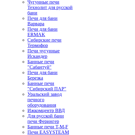
Чугунные печи
Технолит для русской
бани
Печи для бани
Варвара
Печи для бани
ERMAK
Сибирские печи
Термофор
Печи чугунные
Искандер
Банные печи
"Сабантуй"
Печи для бани
Березка
Банные печи
"Сибирский ПАР"
Уральский завод
печного
оборудования
Ижкомцентр ВВД
Для русской бани
печи Ферингер
Банные печи T-M-F
Печи EASYSTEAM