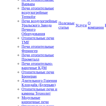
Варвара
Печи отопительные
воздухогрейные
Termofor
Печи воздухогрейные
Полезные
О
Уральского Завода
Услуги
статьи
компании
Печного
Оборудования
Отопительные печи
TMF
Печи отопительные
Ферингер
Печи отопительные
Прометалл
Печи отопительно-
варочные КДМ
Отопительные печи
Бренеран
Длительного Горения
Клондайк (Булерьян)
Отопительные печи и
камины Технолит
Модульные
кирпичные печи