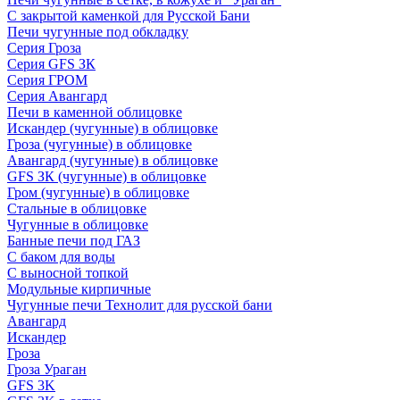
С закрытой каменкой для Русской Бани
Печи чугунные под обкладку
Серия Гроза
Серия GFS ЗК
Серия ГРОМ
Серия Авангард
Печи в каменной облицовке
Искандер (чугунные) в облицовке
Гроза (чугунные) в облицовке
Авангард (чугунные) в облицовке
GFS ЗК (чугунные) в облицовке
Гром (чугунные) в облицовке
Стальные в облицовке
Чугунные в облицовке
Банные печи под ГАЗ
С баком для воды
С выносной топкой
Модульные кирпичные
Чугунные печи Технолит для русской бани
Авангард
Искандер
Гроза
Гроза Ураган
GFS 3K