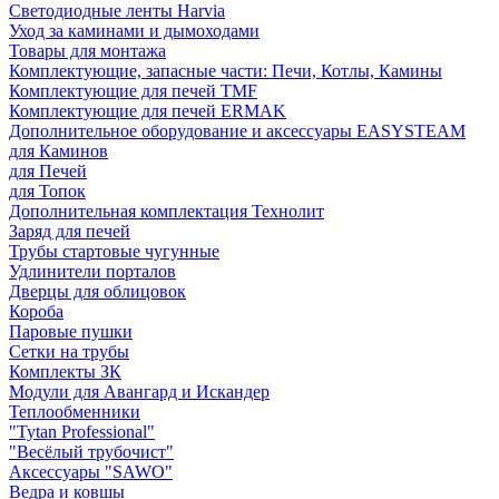
Светодиодные ленты Harvia
Уход за каминами и дымоходами
Товары для монтажа
Комплектующие, запасные части: Печи, Котлы, Камины
Комплектующие для печей TMF
Комплектующие для печей ERMAK
Дополнительное оборудование и аксессуары EASYSTEAM
для Каминов
для Печей
для Топок
Дополнительная комплектация Технолит
Заряд для печей
Трубы стартовые чугунные
Удлинители порталов
Дверцы для облицовок
Короба
Паровые пушки
Сетки на трубы
Комплекты ЗК
Модули для Авангард и Искандер
Теплообменники
"Tytan Professional"
"Весёлый трубочист"
Аксессуары "SAWO"
Ведра и ковшы