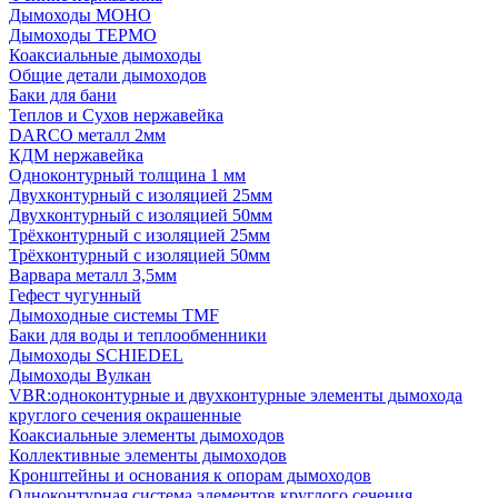
Дымоходы МОНО
Дымоходы ТЕРМО
Коаксиальные дымоходы
Общие детали дымоходов
Баки для бани
Теплов и Сухов нержавейка
DARCO металл 2мм
КДМ нержавейка
Одноконтурный толщина 1 мм
Двухконтурный с изоляцией 25мм
Двухконтурный с изоляцией 50мм
Трёхконтурный с изоляцией 25мм
Трёхконтурный с изоляцией 50мм
Варвара металл 3,5мм
Гефест чугунный
Дымоходные системы TMF
Баки для воды и теплообменники
Дымоходы SCHIEDEL
Дымоходы Вулкан
VBR:одноконтурные и двухконтурные элементы дымохода
круглого сечения окрашенные
Коаксиальные элементы дымоходов
Коллективные элементы дымоходов
Кронштейны и основания к опорам дымоходов
Одноконтурная система элементов круглого сечения