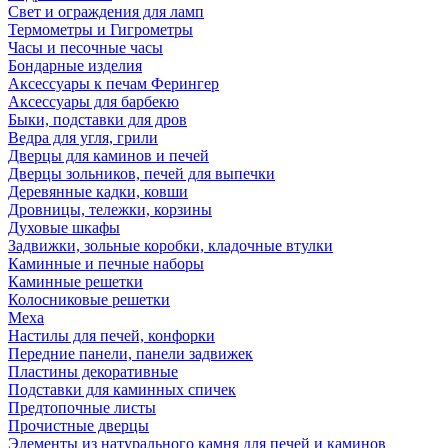
Свет и ограждения для ламп
Термометры и Гигрометры
Часы и песочные часы
Бондарные изделия
Аксессуары к печам Ферингер
Аксессуары для барбекю
Быки, подставки для дров
Ведра для угля, грили
Дверцы для каминов и печей
Дверцы зольников, печей для выпечки
Деревянные кадки, ковши
Дровницы, тележки, корзины
Духовые шкафы
Задвижки, зольные коробки, кладочные втулки
Каминные и печные наборы
Каминные решетки
Колосниковые решетки
Меха
Настилы для печей, конфорки
Передние панели, панели задвижек
Пластины декоративные
Подставки для каминных спичек
Предтопочные листы
Прочистные дверцы
Элементы из натурального камня для печей и каминов