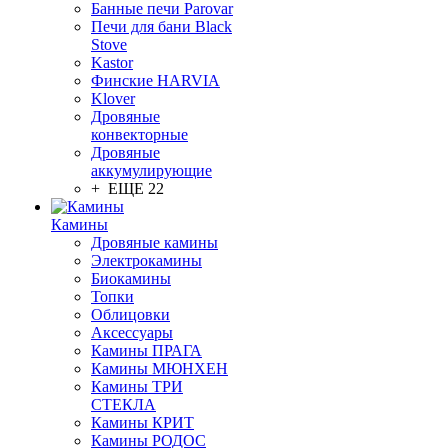
Банные печи Parovar
Печи для бани Black
Stove
Kastor
Финские HARVIA
Klover
Дровяные
конвекторные
Дровяные
аккумулирующие
+ ЕЩЕ 22
Камины
Дровяные камины
Электрокамины
Биокамины
Топки
Облицовки
Аксессуары
Камины ПРАГА
Камины МЮНХЕН
Камины ТРИ
СТЕКЛА
Камины КРИТ
Камины РОДОС