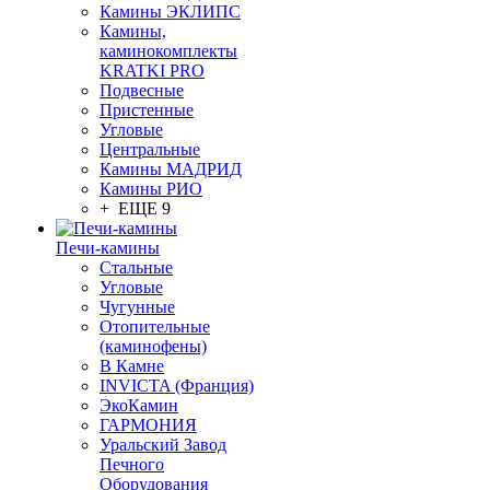
Камины ЭКЛИПС
Камины,
каминокомплекты
KRATKI PRO
Подвесные
Пристенные
Угловые
Центральные
Камины МАДРИД
Камины РИО
+ ЕЩЕ 9
Печи-камины
Стальные
Угловые
Чугунные
Отопительные
(каминофены)
В Камне
INVICTA (Франция)
ЭкоКамин
ГАРМОНИЯ
Уральский Завод
Печного
Оборудования