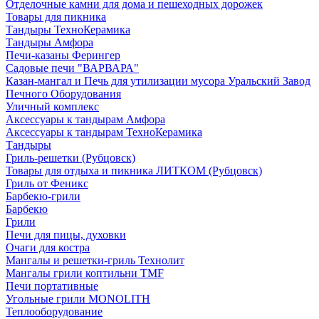
Отделочные камни для дома и пешеходных дорожек
Товары для пикника
Тандыры ТехноКерамика
Тандыры Амфора
Печи-казаны Ферингер
Садовые печи "ВАРВАРА"
Казан-мангал и Печь для утилизации мусора Уральский Завод
Печного Оборудования
Уличный комплекс
Аксессуары к тандырам Амфора
Аксессуары к тандырам ТехноКерамика
Тандыры
Гриль-решетки (Рубцовск)
Товары для отдыха и пикника ЛИТКОМ (Рубцовск)
Гриль от Феникс
Барбекю-грили
Барбекю
Грили
Печи для пицы, духовки
Очаги для костра
Мангалы и решетки-гриль Технолит
Мангалы грили коптильни TMF
Печи портативные
Угольные грили MONOLITH
Теплооборудование