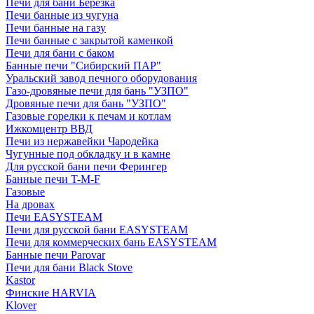
Печи для бани Березка
Печи банные из чугуна
Печи банные на газу
Печи банные с закрытой каменкой
Печи для бани с баком
Банные печи "Сибирский ПАР"
Уральский завод печного оборудования
Газо-дровяные печи для бань "УЗПО"
Дровяные печи для бань "УЗПО"
Газовые горелки к печам и котлам
Ижкомцентр ВВД
Печи из нержавейки Чародейка
Чугунные под обкладку и в камне
Для русской бани печи Ферингер
Банные печи T-M-F
Газовые
На дровах
Печи EASYSTEAM
Печи для русской бани EASYSTEAM
Печи для коммерческих бань EASYSTEAM
Банные печи Parovar
Печи для бани Black Stove
Kastor
Финские HARVIA
Klover