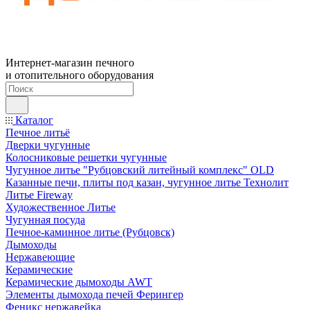
Интернет-магазин печного
и отопительного оборудования
Каталог
Печное литьё
Дверки чугунные
Колосниковые решетки чугунные
Чугунное литье "Рубцовский литейный комплекс" OLD
Казанные печи, плиты под казан, чугунное литье Технолит
Литье Fireway
Художественное Литье
Чугунная посуда
Печное-каминное литье (Рубцовск)
Дымоходы
Нержавеющие
Керамические
Керамические дымоходы AWT
Элементы дымохода печей Ферингер
Феникс нержавейка