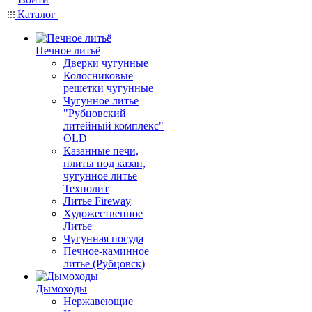
Каталог
Печное литьё
Дверки чугунные
Колосниковые
решетки чугунные
Чугунное литье
"Рубцовский
литейный комплекс"
OLD
Казанные печи,
плиты под казан,
чугунное литье
Технолит
Литье Fireway
Художественное
Литье
Чугунная посуда
Печное-каминное
литье (Рубцовск)
Дымоходы
Нержавеющие