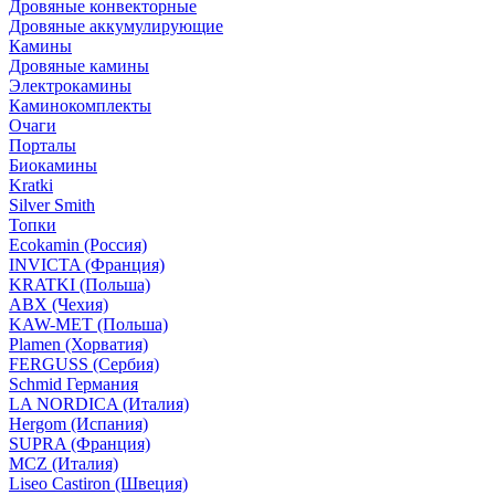
Дровяные конвекторные
Дровяные аккумулирующие
Камины
Дровяные камины
Электрокамины
Каминокомплекты
Очаги
Порталы
Биокамины
Kratki
Silver Smith
Топки
Ecokamin (Россия)
INVICTA (Франция)
KRATKI (Польша)
ABX (Чехия)
KAW-MET (Польша)
Plamen (Хорватия)
FERGUSS (Сербия)
Schmid Германия
LA NORDICA (Италия)
Hergom (Испания)
SUPRA (Франция)
MCZ (Италия)
Liseo Castiron (Швеция)