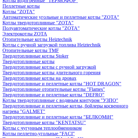
Котлы водогрейные "ТЕРМОФОР"
Пеллетные котлы
Котлы "ZOTA"
Автоматические угольные и пеллетные котлы "ZOTA"
Котлы твердотопливные "ZOTA"
Полуавтоматические котлы "ZOTA"
Электрокотлы ZOTA
Отопительные котлы Heiztechnik
Котлы с ручной загрузкой топлива Heiztechnik
Отопительные котлы TMF
Твердотопливные котлы Stoker
Твердотопливные котлы
Твердотопливные котлы с ручной загрузкой
Твердотопливные котлы длительного горения
Твердотопливные котлы на дровах
Твердотопливные и пеллетные котлы "HOT DRAGON"
Твердотопливные отопительные котлы "Flames"
Твердотопливные и пеллетные котлы "DEFRO"
Котлы твердотопливные с водяным контуром "УЗПО"
Твердотопливные и пеллетные котлы, бойлеры косвенного
нагрева "GALMET"
Твердотопливные и пеллетные котлы "БЕЛКОМiН"
Твердотопливные котлы "KENTATSU"
Котлы с чугунным теплообменником
Котлы пеллетно-угольные "FACI"