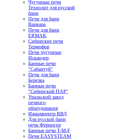
Чугунные печи
Технолит для русской
бани
Печи для бани
Варвара
Печи для бани
ERMAK
Сибирские печи
Термофор
Печи чугунные
Искандер
Банные печи
"Сабантуй"
Печи для бани
Березка
Банные печи
"Сибирский ПАР"
Уральский завод
печного
оборудования
Ижкомцентр ВВД
Для русской бани
печи Ферингер
Банные печи T-M-F
Печи EASYSTEAM