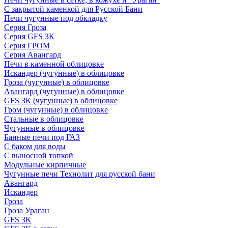
С закрытой каменкой для Русской Бани
Печи чугунные под обкладку
Серия Гроза
Серия GFS ЗК
Серия ГРОМ
Серия Авангард
Печи в каменной облицовке
Искандер (чугунные) в облицовке
Гроза (чугунные) в облицовке
Авангард (чугунные) в облицовке
GFS ЗК (чугунные) в облицовке
Гром (чугунные) в облицовке
Стальные в облицовке
Чугунные в облицовке
Банные печи под ГАЗ
С баком для воды
С выносной топкой
Модульные кирпичные
Чугунные печи Технолит для русской бани
Авангард
Искандер
Гроза
Гроза Ураган
GFS 3K