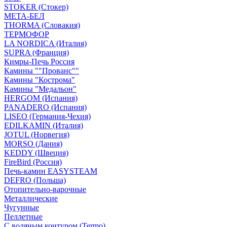
STOKER (Стокер)
МЕТА-БЕЛ
THORMA (Словакия)
ТЕРМОФОР
LA NORDICA (Италия)
SUPRA (Франция)
Кимры-Печь Россия
Камины ""Прованс""
Камины "Кострома"
Камины "Медальон"
HERGOM (Испания)
PANADERO (Испания)
LISEO (Германия-Чехия)
EDILKAMIN (Италия)
JOTUL (Норвегия)
MORSO (Дания)
KEDDY (Швеция)
FireBird (Россия)
Печь-камин EASYSTEAM
DEFRO (Польша)
Отопительно-варочные
Металлические
Чугунные
Пеллетные
С водяным контуром (Termo)