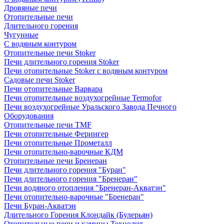
Дровяные печи
Отопительные печи
Длительного горения
Чугунные
C водяным контуром
Отопительные печи Stoker
Печи длительного горения Stoker
Печи отопительные Stoker с водяным контуром
Садовые печи Stoker
Печи отопительные Варвара
Печи отопительные воздухогрейные Termofor
Печи воздухогрейные Уральского Завода Печного
Оборудования
Отопительные печи TMF
Печи отопительные Ферингер
Печи отопительные Прометалл
Печи отопительно-варочные КДМ
Отопительные печи Бренеран
Печи длительного горения "Буран"
Печи длительного горения "Бренеран"
Печи водяного отопления "Бренеран-Акватэн"
Печи отопительно-варочные "Бренеран"
Печи Буран-Акватэн
Длительного Горения Клондайк (Булерьян)
Отопительные печи и камины Технолит