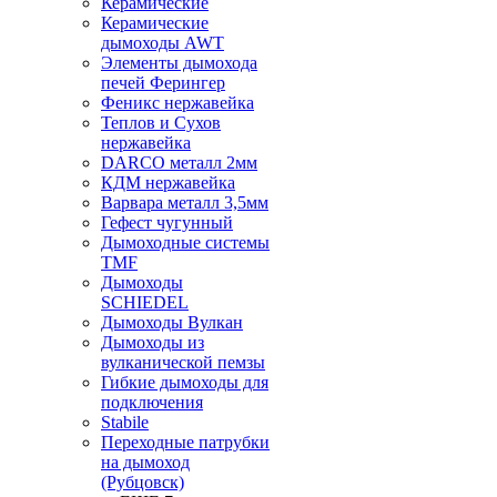
Керамические
Керамические
дымоходы AWT
Элементы дымохода
печей Ферингер
Феникс нержавейка
Теплов и Сухов
нержавейка
DARCO металл 2мм
КДМ нержавейка
Варвара металл 3,5мм
Гефест чугунный
Дымоходные системы
TMF
Дымоходы
SCHIEDEL
Дымоходы Вулкан
Дымоходы из
вулканической пемзы
Гибкие дымоходы для
подключения
Stabile
Переходные патрубки
на дымоход
(Рубцовск)