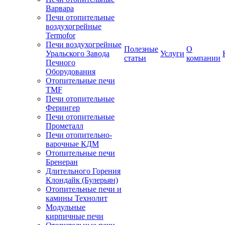
Варвара
Печи отопительные
воздухогрейные
Termofor
Печи воздухогрейные
Полезные
О
Уральского Завода
Услуги
статьи
компании
Печного
Оборудования
Отопительные печи
TMF
Печи отопительные
Ферингер
Печи отопительные
Прометалл
Печи отопительно-
варочные КДМ
Отопительные печи
Бренеран
Длительного Горения
Клондайк (Булерьян)
Отопительные печи и
камины Технолит
Модульные
кирпичные печи