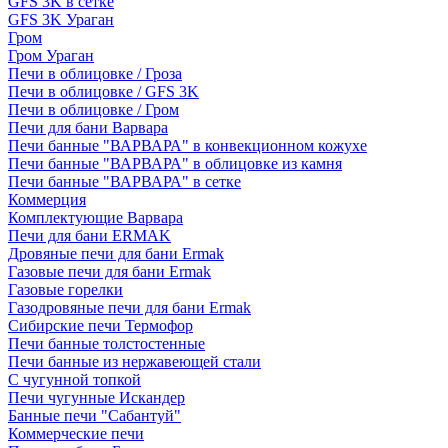
GFS 3K в сетке
GFS 3K Ураган
Гром
Гром Ураган
Печи в облицовке / Гроза
Печи в облицовке / GFS 3K
Печи в облицовке / Гром
Печи для бани Варвара
Печи банные "ВАРВАРА" в конвекционном кожухе
Печи банные "ВАРВАРА" в облицовке из камня
Печи банные "ВАРВАРА" в сетке
Коммерция
Комплектующие Варвара
Печи для бани ERMAK
Дровяные печи для бани Ermak
Газовые печи для бани Ermak
Газовые горелки
Газодровяные печи для бани Ermak
Сибирские печи Термофор
Печи банные толстостенные
Печи банные из нержавеющей стали
С чугунной топкой
Печи чугунные Искандер
Банные печи "Сабантуй"
Коммерческие печи