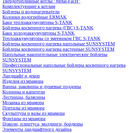
Твердотопливные котлы "Metal-FacH"
Комплектующие к котлам
Бойлеры и водонагреватели
Колонки водогрейные ERMAK
Баки теплоаккумуляторы S-TANK
Бойлеры косвенного нагрева (ГВС) S-TANK
Баки холодоаккумуляторы S-TANK
Теплоаккумуляторы со змеевиком ГВС S-TANK
Бойлеры косвенного нагрева напольные SUNSYSTEM
Бойлеры косвенного нагрева настенные SUNSYSTEM
Напольные накопительные электрические бойлеры
SUNSYSTEM
Профессиональные напольные бойлеры косвенного нагрева
SUNSYSTEM
Ландшафт и декор
Изделия из мрамора
Ванны, раковины и душевые поддоны
Колонны и капители
Лестницы, балясины
Мозаика из мрамора
Порталы из мрамора
Скульптура и вазы из мрамора
Фонтаны из мрамора
Цоколи, плинтуса, молдинги, бордюры
Элементы ландшафтного дизайна