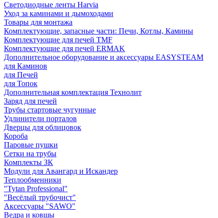
Светодиодные ленты Harvia
Уход за каминами и дымоходами
Товары для монтажа
Комплектующие, запасные части: Печи, Котлы, Камины
Комплектующие для печей TMF
Комплектующие для печей ERMAK
Дополнительное оборудование и аксессуары EASYSTEAM
для Каминов
для Печей
для Топок
Дополнительная комплектация Технолит
Заряд для печей
Трубы стартовые чугунные
Удлинители порталов
Дверцы для облицовок
Короба
Паровые пушки
Сетки на трубы
Комплекты ЗК
Модули для Авангард и Искандер
Теплообменники
"Tytan Professional"
"Весёлый трубочист"
Аксессуары "SAWO"
Ведра и ковшы