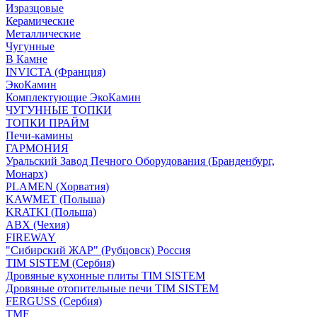
Изразцовые
Керамические
Металлические
Чугунные
В Камне
INVICTA (Франция)
ЭкоКамин
Комплектующие ЭкоКамин
ЧУГУННЫЕ ТОПКИ
ТОПКИ ПРАЙМ
Печи-камины
ГАРМОНИЯ
Уральский Завод Печного Оборудования (Бранденбург,
Монарх)
PLAMEN (Хорватия)
KAWMET (Польша)
KRATKI (Польша)
ABX (Чехия)
FIREWAY
"Сибирский ЖАР" (Рубцовск) Россия
TIM SISTEM (Сербия)
Дровяные кухонные плиты TIM SISTEM
Дровяные отопительные печи TIM SISTEM
FERGUSS (Сербия)
TMF