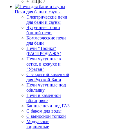
+ ЕЩЕ 7
Печи для бани и сауны
Электрические печи
для бани и сауны
Чугунные Топки
банной печи
Коммерческие печи
для бани
Печи "Тройка"
(РАСПРОДАЖА)
Печи чугунные в
сетке, в кожухе и
"Ураган"
С закрытой каменкой
для Русской Бани
Печи чугунные под
обкладку
Печи в каменной
облицовке
Банные печи под ГАЗ
С баком для воды
С выносной топкой
Модульные
кирпичные