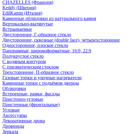
CHAZELLES (Франция)
Keddy (Швеция)
EdilKamin (Италия)
Каминные облицовки из натурального камня
Вертикально-вытянутые
Встраиваемые
Двусторонние, Г-образное стекло
Двусторонние, сквозные (double face), четырехсторонние
Односторонние, плоское стекло
Панорамные, широкоформатные, 16:9, 22:9
Полукруглое стекло
С водяным контуром
С призматическим стеклом
Трехсторонние, П-образное стекло
Газовые топки и уличные нагреватели
Каминные топки с подъёмом дверцы
Облицовки
Встроенные, рамки, фасады
Пристенно-угловые
Пристенные (фронтальные)
Угловые
Аксессуары
Декоративные дрова
Дровницы
Зеркала