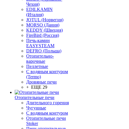
Чехия)
EDILKAMIN
(Италия)
JOTUL (Норвегия)
MORSO (Дания)
KEDDY (Швеция)
FireBird (Россия)
Печь-камин
EASYSTEAM
DEFRO (Польша)
Отопительно-
варочные
Пеллетные
С водяным контуром
(Termo)
Дровяные печи
+ ЕЩЕ 29
Отопительные печи
Длительного горения
Чугунные
C водяным контуром
Отопительные печи
Stoker
Печи отопительные