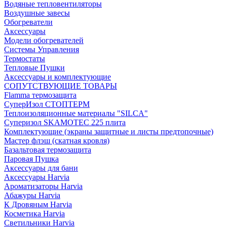
Водяные тепловентиляторы
Воздушные завесы
Обогреватели
Аксессуары
Модели обогревателей
Системы Управления
Термостаты
Тепловые Пушки
Аксессуары и комплектующие
СОПУТСТВУЮЩИЕ ТОВАРЫ
Flamma термозащита
СуперИзол СТОПТЕРМ
Теплоизоляционные материалы "SILCA"
Суперизол SKAMOTEC 225 плита
Комплектующие (экраны защитные и листы предтопочные)
Мастер флэш (скатная кровля)
Базальтовая термозащита
Паровая Пушка
Аксессуары для бани
Аксессуары Harvia
Ароматизаторы Harvia
Абажуры Harvia
К Дровяным Harvia
Косметика Harvia
Светильники Harvia