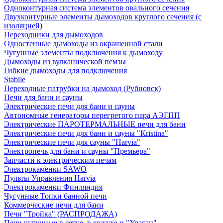
Одноконтурная система элементов овального сечения
Двухконтурные элементы дымоходов круглого сечения (с
изоляцией)
Переходники для дымоходов
Одностенные дымоходы из окрашенной стали
Чугунные элементы подключения к дымоходу
Дымоходы из вулканической пемзы
Гибкие дымоходы для подключения
Stabile
Переходные патрубки на дымоход (Рубцовск)
Печи для бани и сауны
Электрические печи для бани и сауны
Автономные генераторы перегретого пара АЭГПП
Электрические ПАРОТЕРМАЛЬНЫЕ печи для бани
Электрические печи для бани и сауны "Кristina"
Электрические печи для сауны "Harvia"
Электропечь для бани и сауны "Премьера"
Запчасти к электрическим печам
Электрокаменки SAWO
Пульты Управления Harvia
Электрокаменки Финляндия
Чугунные Топки банной печи
Коммерческие печи для бани
Печи "Тройка" (РАСПРОДАЖА)
Печи чугунные в сетке, в кожухе и "Ураган"