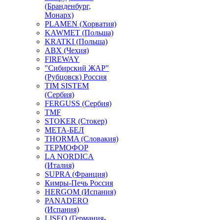
(Бранденбург,
Монарх)
PLAMEN (Хорватия)
KAWMET (Польша)
KRATKI (Польша)
ABX (Чехия)
FIREWAY
"Сибирский ЖАР"
(Рубцовск) Россия
TIM SISTEM
(Сербия)
FERGUSS (Сербия)
TMF
STOKER (Стокер)
МЕТА-БЕЛ
THORMA (Словакия)
ТЕРМОФОР
LA NORDICA
(Италия)
SUPRA (Франция)
Кимры-Печь Россия
HERGOM (Испания)
PANADERO
(Испания)
LISEO (Германия-