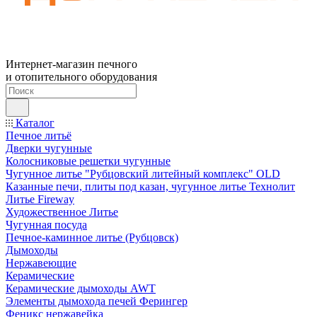
Интернет-магазин печного
и отопительного оборудования
Каталог
Печное литьё
Дверки чугунные
Колосниковые решетки чугунные
Чугунное литье "Рубцовский литейный комплекс" OLD
Казанные печи, плиты под казан, чугунное литье Технолит
Литье Fireway
Художественное Литье
Чугунная посуда
Печное-каминное литье (Рубцовск)
Дымоходы
Нержавеющие
Керамические
Керамические дымоходы AWT
Элементы дымохода печей Ферингер
Феникс нержавейка