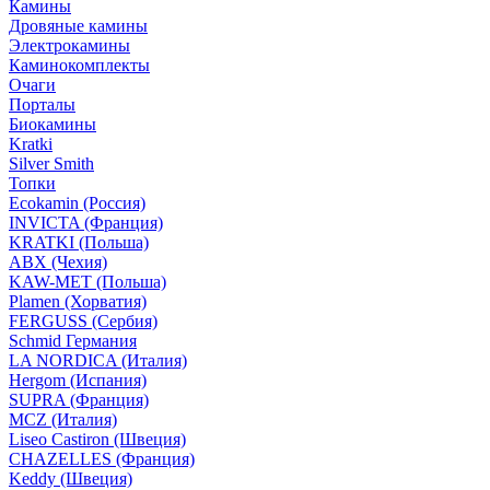
Камины
Дровяные камины
Электрокамины
Каминокомплекты
Очаги
Порталы
Биокамины
Kratki
Silver Smith
Топки
Ecokamin (Россия)
INVICTA (Франция)
KRATKI (Польша)
ABX (Чехия)
KAW-MET (Польша)
Plamen (Хорватия)
FERGUSS (Сербия)
Schmid Германия
LA NORDICA (Италия)
Hergom (Испания)
SUPRA (Франция)
MCZ (Италия)
Liseo Castiron (Швеция)
CHAZELLES (Франция)
Keddy (Швеция)