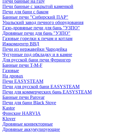
Печи банные на газу
Печи банные с закрытой каменкой
Печи для бани с баком
Банные печи "Сибирский ПАР"
Уральский завод печного оборудования
Газо-дровяные печи для бань "УЗПО"
Дровяные печи для бань "УЗПО"
Газовые горелки к печам и котлам
Ижкомцентр ВВД
Печи из нержавейки Чародейка
Чугунные под обкладку и в камне
Для русской бани печи Ферингер
Банные печи T-M-F
Газовые
На дровах
Печи EASYSTEAM
Печи для русской бани EASYSTEAM
Печи для коммерческих бань EASYSTEAM
Банные печи Parovar
Печи для бани Black Stove
Kastor
Финские HARVIA
Klover
Дровяные конвекторные
Дровяные аккумулирующие