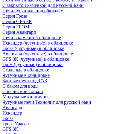
С закрытой каменкой для Русской Бани
Печи чугунные под обкладку
Серия Гроза
Серия GFS ЗК
Серия ГРОМ
Серия Авангард
Печи в каменной облицовке
Искандер (чугунные) в облицовке
Гроза (чугунные) в облицовке
Авангард (чугунные) в облицовке
GFS ЗК (чугунные) в облицовке
Гром (чугунные) в облицовке
Стальные в облицовке
Чугунные в облицовке
Банные печи под ГАЗ
С баком для воды
С выносной топкой
Модульные кирпичные
Чугунные печи Технолит для русской бани
Авангард
Искандер
Гроза
Гроза Ураган
GFS 3K