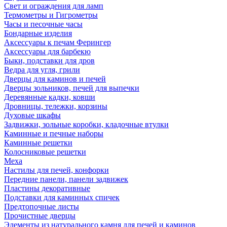
Свет и ограждения для ламп
Термометры и Гигрометры
Часы и песочные часы
Бондарные изделия
Аксессуары к печам Ферингер
Аксессуары для барбекю
Быки, подставки для дров
Ведра для угля, грили
Дверцы для каминов и печей
Дверцы зольников, печей для выпечки
Деревянные кадки, ковши
Дровницы, тележки, корзины
Духовые шкафы
Задвижки, зольные коробки, кладочные втулки
Каминные и печные наборы
Каминные решетки
Колосниковые решетки
Меха
Настилы для печей, конфорки
Передние панели, панели задвижек
Пластины декоративные
Подставки для каминных спичек
Предтопочные листы
Прочистные дверцы
Элементы из натурального камня для печей и каминов