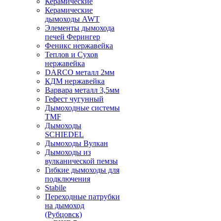
Керамические
Керамические
дымоходы AWT
Элементы дымохода
печей Ферингер
Феникс нержавейка
Теплов и Сухов
нержавейка
DARCO металл 2мм
КДМ нержавейка
Варвара металл 3,5мм
Гефест чугунный
Дымоходные системы
TMF
Дымоходы
SCHIEDEL
Дымоходы Вулкан
Дымоходы из
вулканической пемзы
Гибкие дымоходы для
подключения
Stabile
Переходные патрубки
на дымоход
(Рубцовск)