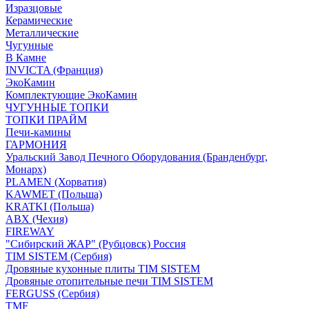
Изразцовые
Керамические
Металлические
Чугунные
В Камне
INVICTA (Франция)
ЭкоКамин
Комплектующие ЭкоКамин
ЧУГУННЫЕ ТОПКИ
ТОПКИ ПРАЙМ
Печи-камины
ГАРМОНИЯ
Уральский Завод Печного Оборудования (Бранденбург,
Монарх)
PLAMEN (Хорватия)
KAWMET (Польша)
KRATKI (Польша)
ABX (Чехия)
FIREWAY
"Сибирский ЖАР" (Рубцовск) Россия
TIM SISTEM (Сербия)
Дровяные кухонные плиты TIM SISTEM
Дровяные отопительные печи TIM SISTEM
FERGUSS (Сербия)
TMF