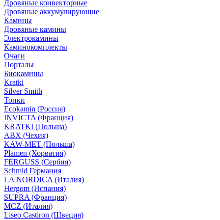
Дровяные конвекторные
Дровяные аккумулирующие
Камины
Дровяные камины
Электрокамины
Каминокомплекты
Очаги
Порталы
Биокамины
Kratki
Silver Smith
Топки
Ecokamin (Россия)
INVICTA (Франция)
KRATKI (Польша)
ABX (Чехия)
KAW-MET (Польша)
Plamen (Хорватия)
FERGUSS (Сербия)
Schmid Германия
LA NORDICA (Италия)
Hergom (Испания)
SUPRA (Франция)
MCZ (Италия)
Liseo Castiron (Швеция)