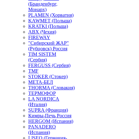
(Бранденбург,
Монарх)
PLAMEN (Хорватия)
KAWMET (Польша)
KRATKI (Польша)
ABX (Чехия)
FIREWAY
"Сибирский ЖАР"
(Рубцовск) Россия
TIM SISTEM
(Сербия)
FERGUSS (Сербия)
TMF
STOKER (Стокер)
МЕТА-БЕЛ
THORMA (Словакия)
ТЕРМОФОР
LA NORDICA
(Италия)
SUPRA (Франция)
Кимры-Печь Россия
HERGOM (Испания)
PANADERO
(Испания)
LISEO (Германия-