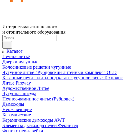
Интернет-магазин печного
и отопительного оборудования
Каталог
Печное литьё
Дверки чугунные
Колосниковые решетки чугунные
Чугунное литье "Рубцовский литейный комплекс" OLD
Казанные печи, плиты под казан, чугунное литье Технолит
Литье Fireway
Художественное Литье
Чугунная посуда
Печное-каминное литье (Рубцовск)
Дымоходы
Нержавеющие
Керамические
Керамические дымоходы AWT
Элементы дымохода печей Ферингер
Феникс нержавейка