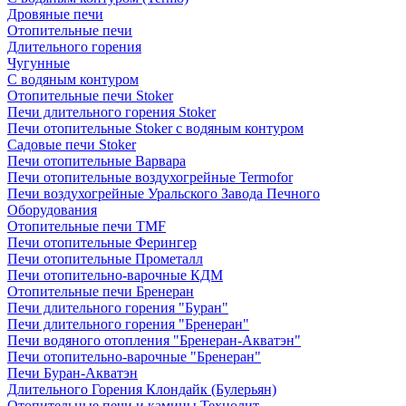
Дровяные печи
Отопительные печи
Длительного горения
Чугунные
C водяным контуром
Отопительные печи Stoker
Печи длительного горения Stoker
Печи отопительные Stoker с водяным контуром
Садовые печи Stoker
Печи отопительные Варвара
Печи отопительные воздухогрейные Termofor
Печи воздухогрейные Уральского Завода Печного
Оборудования
Отопительные печи TMF
Печи отопительные Ферингер
Печи отопительные Прометалл
Печи отопительно-варочные КДМ
Отопительные печи Бренеран
Печи длительного горения "Буран"
Печи длительного горения "Бренеран"
Печи водяного отопления "Бренеран-Акватэн"
Печи отопительно-варочные "Бренеран"
Печи Буран-Акватэн
Длительного Горения Клондайк (Булерьян)
Отопительные печи и камины Технолит