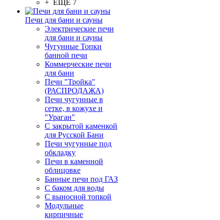
+ ЕЩЕ 7
Печи для бани и сауны
Электрические печи
для бани и сауны
Чугунные Топки
банной печи
Коммерческие печи
для бани
Печи "Тройка"
(РАСПРОДАЖА)
Печи чугунные в
сетке, в кожухе и
"Ураган"
С закрытой каменкой
для Русской Бани
Печи чугунные под
обкладку
Печи в каменной
облицовке
Банные печи под ГАЗ
С баком для воды
С выносной топкой
Модульные
кирпичные