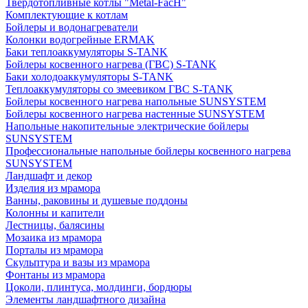
Твердотопливные котлы "Metal-FacH"
Комплектующие к котлам
Бойлеры и водонагреватели
Колонки водогрейные ERMAK
Баки теплоаккумуляторы S-TANK
Бойлеры косвенного нагрева (ГВС) S-TANK
Баки холодоаккумуляторы S-TANK
Теплоаккумуляторы со змеевиком ГВС S-TANK
Бойлеры косвенного нагрева напольные SUNSYSTEM
Бойлеры косвенного нагрева настенные SUNSYSTEM
Напольные накопительные электрические бойлеры
SUNSYSTEM
Профессиональные напольные бойлеры косвенного нагрева
SUNSYSTEM
Ландшафт и декор
Изделия из мрамора
Ванны, раковины и душевые поддоны
Колонны и капители
Лестницы, балясины
Мозаика из мрамора
Порталы из мрамора
Скульптура и вазы из мрамора
Фонтаны из мрамора
Цоколи, плинтуса, молдинги, бордюры
Элементы ландшафтного дизайна