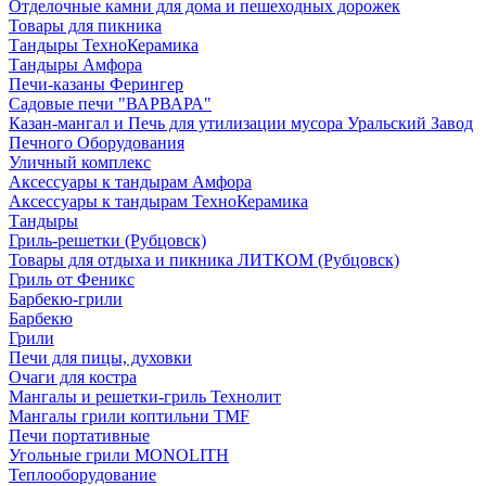
Отделочные камни для дома и пешеходных дорожек
Товары для пикника
Тандыры ТехноКерамика
Тандыры Амфора
Печи-казаны Ферингер
Садовые печи "ВАРВАРА"
Казан-мангал и Печь для утилизации мусора Уральский Завод
Печного Оборудования
Уличный комплекс
Аксессуары к тандырам Амфора
Аксессуары к тандырам ТехноКерамика
Тандыры
Гриль-решетки (Рубцовск)
Товары для отдыха и пикника ЛИТКОМ (Рубцовск)
Гриль от Феникс
Барбекю-грили
Барбекю
Грили
Печи для пицы, духовки
Очаги для костра
Мангалы и решетки-гриль Технолит
Мангалы грили коптильни TMF
Печи портативные
Угольные грили MONOLITH
Теплооборудование