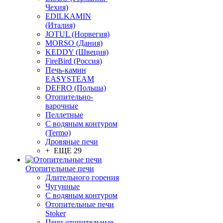
Чехия)
EDILKAMIN
(Италия)
JOTUL (Норвегия)
MORSO (Дания)
KEDDY (Швеция)
FireBird (Россия)
Печь-камин
EASYSTEAM
DEFRO (Польша)
Отопительно-
варочные
Пеллетные
С водяным контуром
(Termo)
Дровяные печи
+ ЕЩЕ 29
Отопительные печи
Длительного горения
Чугунные
C водяным контуром
Отопительные печи
Stoker
Печи отопительные