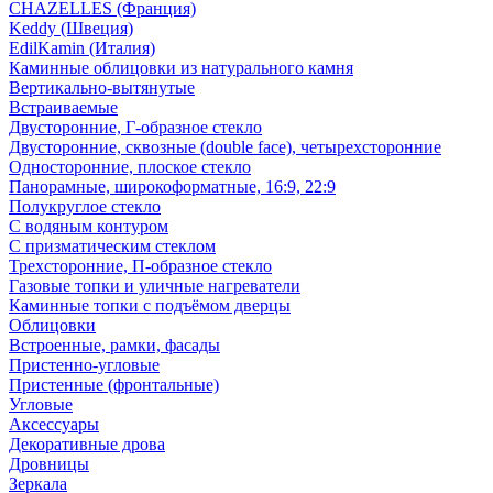
CHAZELLES (Франция)
Keddy (Швеция)
EdilKamin (Италия)
Каминные облицовки из натурального камня
Вертикально-вытянутые
Встраиваемые
Двусторонние, Г-образное стекло
Двусторонние, сквозные (double face), четырехсторонние
Односторонние, плоское стекло
Панорамные, широкоформатные, 16:9, 22:9
Полукруглое стекло
С водяным контуром
С призматическим стеклом
Трехсторонние, П-образное стекло
Газовые топки и уличные нагреватели
Каминные топки с подъёмом дверцы
Облицовки
Встроенные, рамки, фасады
Пристенно-угловые
Пристенные (фронтальные)
Угловые
Аксессуары
Декоративные дрова
Дровницы
Зеркала