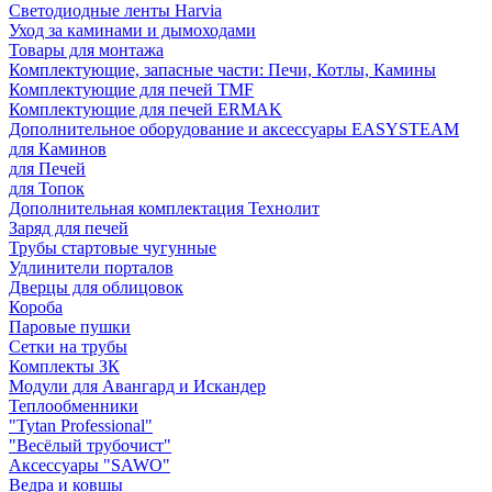
Светодиодные ленты Harvia
Уход за каминами и дымоходами
Товары для монтажа
Комплектующие, запасные части: Печи, Котлы, Камины
Комплектующие для печей TMF
Комплектующие для печей ERMAK
Дополнительное оборудование и аксессуары EASYSTEAM
для Каминов
для Печей
для Топок
Дополнительная комплектация Технолит
Заряд для печей
Трубы стартовые чугунные
Удлинители порталов
Дверцы для облицовок
Короба
Паровые пушки
Сетки на трубы
Комплекты ЗК
Модули для Авангард и Искандер
Теплообменники
"Tytan Professional"
"Весёлый трубочист"
Аксессуары "SAWO"
Ведра и ковшы