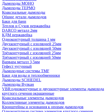
Дымоходы МОНО
Дымоходы ТЕРМО
Коаксиальные дымоходы
Общие детали дымоходов
Баки для бани
Теплов и Сухов нержавейка
DARCO металл 2мм
КДМ нержавейка
Одноконтурный толщина 1 мм
Двухконтурный с изоляцией 25мм
Двухконтурный с изоляцией 50мм
Трёхконтурный с изоляцией 25мм
Трёхконтурный с изоляцией 50мм
Варвара металл 3,5мм
Гефест чугунный
Дымоходные системы TMF
Баки для воды и теплообменники
Дымоходы SCHIEDEL
Дымоходы Вулкан
VBR:одноконтурные и двухконтурные элементы дымохода
круглого сечения окрашенные
Коаксиальные элементы дымоходов
Коллективные элементы дымоходов
Кронштейны и основания к опорам дымоходов
Одноконтурная система элементов круглого сечения