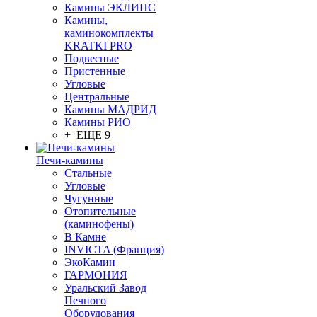
Камины ЭКЛИПС
Камины,
каминокомплекты
KRATKI PRO
Подвесные
Пристенные
Угловые
Центральные
Камины МАДРИД
Камины РИО
+ ЕЩЕ 9
Печи-камины
Стальные
Угловые
Чугунные
Отопительные
(каминофены)
В Камне
INVICTA (Франция)
ЭкоКамин
ГАРМОНИЯ
Уральский Завод
Печного
Оборудования