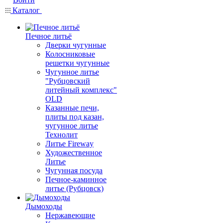
Каталог
Печное литьё
Дверки чугунные
Колосниковые
решетки чугунные
Чугунное литье
"Рубцовский
литейный комплекс"
OLD
Казанные печи,
плиты под казан,
чугунное литье
Технолит
Литье Fireway
Художественное
Литье
Чугунная посуда
Печное-каминное
литье (Рубцовск)
Дымоходы
Нержавеющие