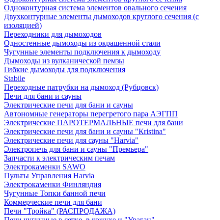
Одноконтурная система элементов овального сечения
Двухконтурные элементы дымоходов круглого сечения (с
изоляцией)
Переходники для дымоходов
Одностенные дымоходы из окрашенной стали
Чугунные элементы подключения к дымоходу
Дымоходы из вулканической пемзы
Гибкие дымоходы для подключения
Stabile
Переходные патрубки на дымоход (Рубцовск)
Печи для бани и сауны
Электрические печи для бани и сауны
Автономные генераторы перегретого пара АЭГПП
Электрические ПАРОТЕРМАЛЬНЫЕ печи для бани
Электрические печи для бани и сауны "Кristina"
Электрические печи для сауны "Harvia"
Электропечь для бани и сауны "Премьера"
Запчасти к электрическим печам
Электрокаменки SAWO
Пульты Управления Harvia
Электрокаменки Финляндия
Чугунные Топки банной печи
Коммерческие печи для бани
Печи "Тройка" (РАСПРОДАЖА)
Печи чугунные в сетке, в кожухе и "Ураган"