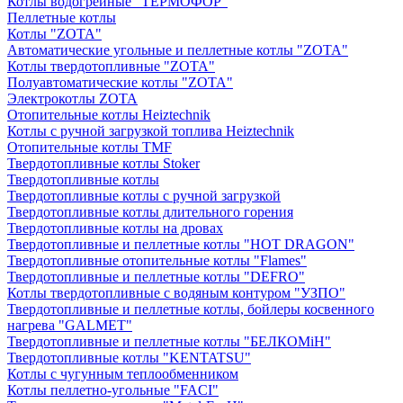
Котлы водогрейные "ТЕРМОФОР"
Пеллетные котлы
Котлы "ZOTA"
Автоматические угольные и пеллетные котлы "ZOTA"
Котлы твердотопливные "ZOTA"
Полуавтоматические котлы "ZOTA"
Электрокотлы ZOTA
Отопительные котлы Heiztechnik
Котлы с ручной загрузкой топлива Heiztechnik
Отопительные котлы TMF
Твердотопливные котлы Stoker
Твердотопливные котлы
Твердотопливные котлы с ручной загрузкой
Твердотопливные котлы длительного горения
Твердотопливные котлы на дровах
Твердотопливные и пеллетные котлы "HOT DRAGON"
Твердотопливные отопительные котлы "Flames"
Твердотопливные и пеллетные котлы "DEFRO"
Котлы твердотопливные с водяным контуром "УЗПО"
Твердотопливные и пеллетные котлы, бойлеры косвенного
нагрева "GALMET"
Твердотопливные и пеллетные котлы "БЕЛКОМiН"
Твердотопливные котлы "KENTATSU"
Котлы с чугунным теплообменником
Котлы пеллетно-угольные "FACI"