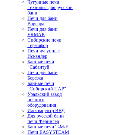
Чугунные печи
Технолит для русской
бани
Печи для бани
Варвара
Печи для бани
ERMAK
Сибирские печи
Термофор
Печи чугунные
Искандер
Банные печи
"Сабантуй"
Печи для бани
Березка
Банные печи
"Сибирский ПАР"
Уральский завод
печного
оборудования
Ижкомцентр ВВД
Для русской бани
печи Ферингер
Банные печи T-M-F
Печи EASYSTEAM