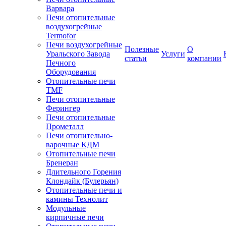
Варвара
Печи отопительные
воздухогрейные
Termofor
Печи воздухогрейные
Полезные
О
Уральского Завода
Услуги
статьи
компании
Печного
Оборудования
Отопительные печи
TMF
Печи отопительные
Ферингер
Печи отопительные
Прометалл
Печи отопительно-
варочные КДМ
Отопительные печи
Бренеран
Длительного Горения
Клондайк (Булерьян)
Отопительные печи и
камины Технолит
Модульные
кирпичные печи