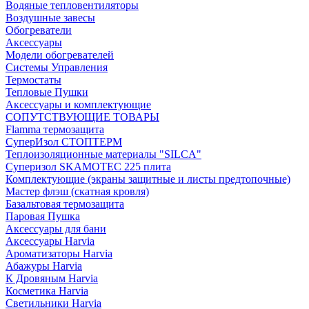
Водяные тепловентиляторы
Воздушные завесы
Обогреватели
Аксессуары
Модели обогревателей
Системы Управления
Термостаты
Тепловые Пушки
Аксессуары и комплектующие
СОПУТСТВУЮЩИЕ ТОВАРЫ
Flamma термозащита
СуперИзол СТОПТЕРМ
Теплоизоляционные материалы "SILCA"
Суперизол SKAMOTEC 225 плита
Комплектующие (экраны защитные и листы предтопочные)
Мастер флэш (скатная кровля)
Базальтовая термозащита
Паровая Пушка
Аксессуары для бани
Аксессуары Harvia
Ароматизаторы Harvia
Абажуры Harvia
К Дровяным Harvia
Косметика Harvia
Светильники Harvia