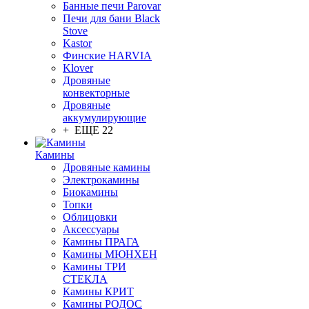
Банные печи Parovar
Печи для бани Black
Stove
Kastor
Финские HARVIA
Klover
Дровяные
конвекторные
Дровяные
аккумулирующие
+ ЕЩЕ 22
Камины
Дровяные камины
Электрокамины
Биокамины
Топки
Облицовки
Аксессуары
Камины ПРАГА
Камины МЮНХЕН
Камины ТРИ
СТЕКЛА
Камины КРИТ
Камины РОДОС