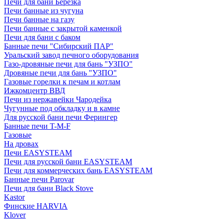
Печи для бани Березка
Печи банные из чугуна
Печи банные на газу
Печи банные с закрытой каменкой
Печи для бани с баком
Банные печи "Сибирский ПАР"
Уральский завод печного оборудования
Газо-дровяные печи для бань "УЗПО"
Дровяные печи для бань "УЗПО"
Газовые горелки к печам и котлам
Ижкомцентр ВВД
Печи из нержавейки Чародейка
Чугунные под обкладку и в камне
Для русской бани печи Ферингер
Банные печи T-M-F
Газовые
На дровах
Печи EASYSTEAM
Печи для русской бани EASYSTEAM
Печи для коммерческих бань EASYSTEAM
Банные печи Parovar
Печи для бани Black Stove
Kastor
Финские HARVIA
Klover