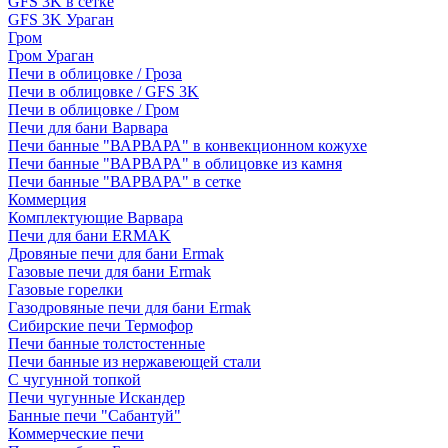
GFS 3K в сетке
GFS 3K Ураган
Гром
Гром Ураган
Печи в облицовке / Гроза
Печи в облицовке / GFS 3K
Печи в облицовке / Гром
Печи для бани Варвара
Печи банные "ВАРВАРА" в конвекционном кожухе
Печи банные "ВАРВАРА" в облицовке из камня
Печи банные "ВАРВАРА" в сетке
Коммерция
Комплектующие Варвара
Печи для бани ERMAK
Дровяные печи для бани Ermak
Газовые печи для бани Ermak
Газовые горелки
Газодровяные печи для бани Ermak
Сибирские печи Термофор
Печи банные толстостенные
Печи банные из нержавеющей стали
С чугунной топкой
Печи чугунные Искандер
Банные печи "Сабантуй"
Коммерческие печи