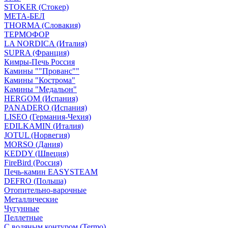
STOKER (Стокер)
МЕТА-БЕЛ
THORMA (Словакия)
ТЕРМОФОР
LA NORDICA (Италия)
SUPRA (Франция)
Кимры-Печь Россия
Камины ""Прованс""
Камины "Кострома"
Камины "Медальон"
HERGOM (Испания)
PANADERO (Испания)
LISEO (Германия-Чехия)
EDILKAMIN (Италия)
JOTUL (Норвегия)
MORSO (Дания)
KEDDY (Швеция)
FireBird (Россия)
Печь-камин EASYSTEAM
DEFRO (Польша)
Отопительно-варочные
Металлические
Чугунные
Пеллетные
С водяным контуром (Termo)