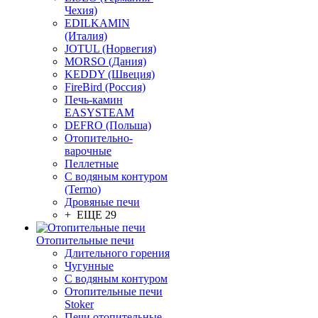
Чехия)
EDILKAMIN
(Италия)
JOTUL (Норвегия)
MORSO (Дания)
KEDDY (Швеция)
FireBird (Россия)
Печь-камин
EASYSTEAM
DEFRO (Польша)
Отопительно-
варочные
Пеллетные
С водяным контуром
(Termo)
Дровяные печи
+ ЕЩЕ 29
Отопительные печи
Длительного горения
Чугунные
C водяным контуром
Отопительные печи
Stoker
Печи отопительные