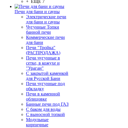
+ ЕЩЕ 7
Печи для бани и сауны
Электрические печи
для бани и сауны
Чугунные Топки
банной печи
Коммерческие печи
для бани
Печи "Тройка"
(РАСПРОДАЖА)
Печи чугунные в
сетке, в кожухе и
"Ураган"
С закрытой каменкой
для Русской Бани
Печи чугунные под
обкладку
Печи в каменной
облицовке
Банные печи под ГАЗ
С баком для воды
С выносной топкой
Модульные
кирпичные