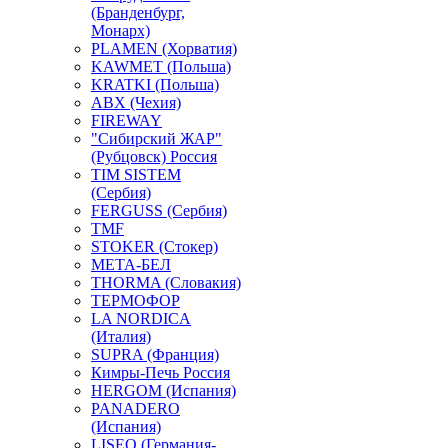
(Бранденбург,
Монарх)
PLAMEN (Хорватия)
KAWMET (Польша)
KRATKI (Польша)
ABX (Чехия)
FIREWAY
"Сибирский ЖАР"
(Рубцовск) Россия
TIM SISTEM
(Сербия)
FERGUSS (Сербия)
TMF
STOKER (Стокер)
МЕТА-БЕЛ
THORMA (Словакия)
ТЕРМОФОР
LA NORDICA
(Италия)
SUPRA (Франция)
Кимры-Печь Россия
HERGOM (Испания)
PANADERO
(Испания)
LISEO (Германия-