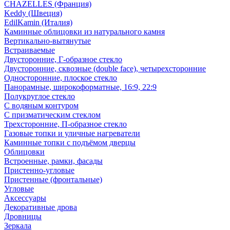
CHAZELLES (Франция)
Keddy (Швеция)
EdilKamin (Италия)
Каминные облицовки из натурального камня
Вертикально-вытянутые
Встраиваемые
Двусторонние, Г-образное стекло
Двусторонние, сквозные (double face), четырехсторонние
Односторонние, плоское стекло
Панорамные, широкоформатные, 16:9, 22:9
Полукруглое стекло
С водяным контуром
С призматическим стеклом
Трехсторонние, П-образное стекло
Газовые топки и уличные нагреватели
Каминные топки с подъёмом дверцы
Облицовки
Встроенные, рамки, фасады
Пристенно-угловые
Пристенные (фронтальные)
Угловые
Аксессуары
Декоративные дрова
Дровницы
Зеркала