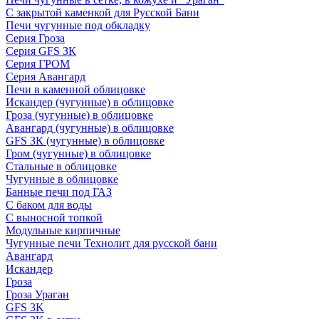
С закрытой каменкой для Русской Бани
Печи чугунные под обкладку
Серия Гроза
Серия GFS ЗК
Серия ГРОМ
Серия Авангард
Печи в каменной облицовке
Искандер (чугунные) в облицовке
Гроза (чугунные) в облицовке
Авангард (чугунные) в облицовке
GFS ЗК (чугунные) в облицовке
Гром (чугунные) в облицовке
Стальные в облицовке
Чугунные в облицовке
Банные печи под ГАЗ
С баком для воды
С выносной топкой
Модульные кирпичные
Чугунные печи Технолит для русской бани
Авангард
Искандер
Гроза
Гроза Ураган
GFS 3K