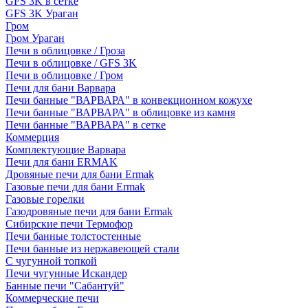
GFS 3K в сетке
GFS 3K Ураган
Гром
Гром Ураган
Печи в облицовке / Гроза
Печи в облицовке / GFS 3K
Печи в облицовке / Гром
Печи для бани Варвара
Печи банные "ВАРВАРА" в конвекционном кожухе
Печи банные "ВАРВАРА" в облицовке из камня
Печи банные "ВАРВАРА" в сетке
Коммерция
Комплектующие Варвара
Печи для бани ERMAK
Дровяные печи для бани Ermak
Газовые печи для бани Ermak
Газовые горелки
Газодровяные печи для бани Ermak
Сибирские печи Термофор
Печи банные толстостенные
Печи банные из нержавеющей стали
С чугунной топкой
Печи чугунные Искандер
Банные печи "Сабантуй"
Коммерческие печи