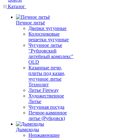
Каталог
Печное литьё
Дверки чугунные
Колосниковые
решетки чугунные
Чугунное литье
"Рубцовский
литейный комплекс"
OLD
Казанные печи,
плиты под казан,
чугунное литье
Технолит
Литье Fireway
Художественное
Литье
Чугунная посуда
Печное-каминное
литье (Рубцовск)
Дымоходы
Нержавеющие