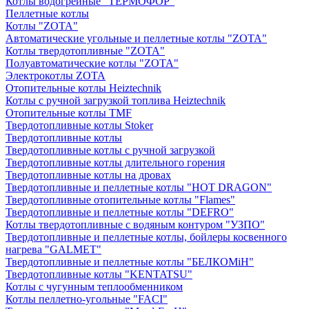
Котлы водогрейные "ТЕРМОФОР"
Пеллетные котлы
Котлы "ZOTA"
Автоматические угольные и пеллетные котлы "ZOTA"
Котлы твердотопливные "ZOTA"
Полуавтоматические котлы "ZOTA"
Электрокотлы ZOTA
Отопительные котлы Heiztechnik
Котлы с ручной загрузкой топлива Heiztechnik
Отопительные котлы TMF
Твердотопливные котлы Stoker
Твердотопливные котлы
Твердотопливные котлы с ручной загрузкой
Твердотопливные котлы длительного горения
Твердотопливные котлы на дровах
Твердотопливные и пеллетные котлы "HOT DRAGON"
Твердотопливные отопительные котлы "Flames"
Твердотопливные и пеллетные котлы "DEFRO"
Котлы твердотопливные с водяным контуром "УЗПО"
Твердотопливные и пеллетные котлы, бойлеры косвенного
нагрева "GALMET"
Твердотопливные и пеллетные котлы "БЕЛКОМiН"
Твердотопливные котлы "KENTATSU"
Котлы с чугунным теплообменником
Котлы пеллетно-угольные "FACI"