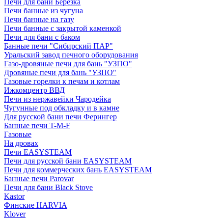
Печи для бани Березка
Печи банные из чугуна
Печи банные на газу
Печи банные с закрытой каменкой
Печи для бани с баком
Банные печи "Сибирский ПАР"
Уральский завод печного оборудования
Газо-дровяные печи для бань "УЗПО"
Дровяные печи для бань "УЗПО"
Газовые горелки к печам и котлам
Ижкомцентр ВВД
Печи из нержавейки Чародейка
Чугунные под обкладку и в камне
Для русской бани печи Ферингер
Банные печи T-M-F
Газовые
На дровах
Печи EASYSTEAM
Печи для русской бани EASYSTEAM
Печи для коммерческих бань EASYSTEAM
Банные печи Parovar
Печи для бани Black Stove
Kastor
Финские HARVIA
Klover