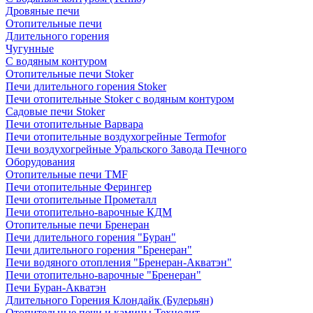
Дровяные печи
Отопительные печи
Длительного горения
Чугунные
C водяным контуром
Отопительные печи Stoker
Печи длительного горения Stoker
Печи отопительные Stoker с водяным контуром
Садовые печи Stoker
Печи отопительные Варвара
Печи отопительные воздухогрейные Termofor
Печи воздухогрейные Уральского Завода Печного
Оборудования
Отопительные печи TMF
Печи отопительные Ферингер
Печи отопительные Прометалл
Печи отопительно-варочные КДМ
Отопительные печи Бренеран
Печи длительного горения "Буран"
Печи длительного горения "Бренеран"
Печи водяного отопления "Бренеран-Акватэн"
Печи отопительно-варочные "Бренеран"
Печи Буран-Акватэн
Длительного Горения Клондайк (Булерьян)
Отопительные печи и камины Технолит