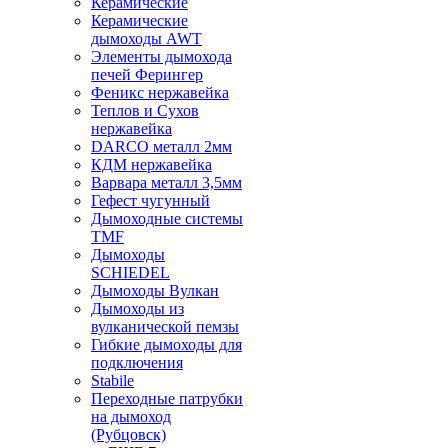
Керамические
Керамические
дымоходы AWT
Элементы дымохода
печей Ферингер
Феникс нержавейка
Теплов и Сухов
нержавейка
DARCO металл 2мм
КДМ нержавейка
Варвара металл 3,5мм
Гефест чугунный
Дымоходные системы
TMF
Дымоходы
SCHIEDEL
Дымоходы Вулкан
Дымоходы из
вулканической пемзы
Гибкие дымоходы для
подключения
Stabile
Переходные патрубки
на дымоход
(Рубцовск)