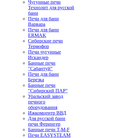
Чугунные печи
Технолит для русской
бани
Печи для бани
Варвара
Печи для бани
ERMAK
Сибирские печи
Термофор
Печи чугунные
Искандер
Банные печи
"Сабантуй"
Печи для бани
Березка
Банные печи
"Сибирский ПАР"
Уральский завод
печного
оборудования
Ижкомцентр ВВД
Для русской бани
печи Ферингер
Банные печи T-M-F
Печи EASYSTEAM