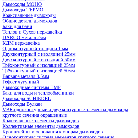
Дымоходы МОНО
Дымоходы ТЕРМО
Коаксиальные дымоходы
Общие детали дымоходов
Баки для бани
Теплов и Сухов нержавейка
DARCO металл 2мм
КДМ нержавейка
Одноконтурный толщина 1 мм
Двухконтурный с изоляцией 25мм
Двухконтурный с изоляцией 50мм
Трёхконтурный с изоляцией 25мм
Трёхконтурный с изоляцией 50мм
Варвара металл 3,5мм
Гефест чугунный
Дымоходные системы TMF
Баки для воды и теплообменники
Дымоходы SCHIEDEL
Дымоходы Вулкан
VBR:одноконтурные и двухконтурные элементы дымохода
круглого сечения окрашенные
Коаксиальные элементы дымоходов
Коллективные элементы дымоходов
Кронштейны и основания к опорам дымоходов
Одноконтурная система элементов круглого сечения