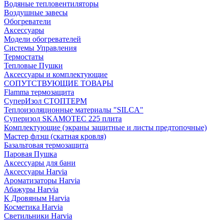
Водяные тепловентиляторы
Воздушные завесы
Обогреватели
Аксессуары
Модели обогревателей
Системы Управления
Термостаты
Тепловые Пушки
Аксессуары и комплектующие
СОПУТСТВУЮЩИЕ ТОВАРЫ
Flamma термозащита
СуперИзол СТОПТЕРМ
Теплоизоляционные материалы "SILCA"
Суперизол SKAMOTEC 225 плита
Комплектующие (экраны защитные и листы предтопочные)
Мастер флэш (скатная кровля)
Базальтовая термозащита
Паровая Пушка
Аксессуары для бани
Аксессуары Harvia
Ароматизаторы Harvia
Абажуры Harvia
К Дровяным Harvia
Косметика Harvia
Светильники Harvia