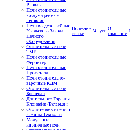
Варвара
Печи отопительные
воздухогрейные
Termofor
Печи воздухогрейные
Полезные
О
Уральского Завода
Услуги
статьи
компании
Печного
Оборудования
Отопительные печи
TMF
Печи отопительные
Ферингер
Печи отопительные
Прометалл
Печи отопительно-
варочные КДМ
Отопительные печи
Бренеран
Длительного Горения
Клондайк (Булерьян)
Отопительные печи и
камины Технолит
Модульные
кирпичные печи