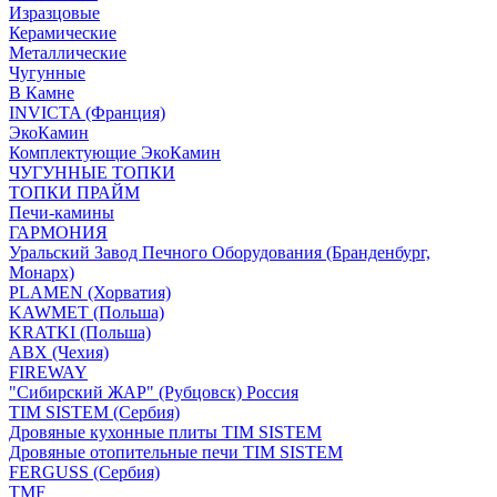
Изразцовые
Керамические
Металлические
Чугунные
В Камне
INVICTA (Франция)
ЭкоКамин
Комплектующие ЭкоКамин
ЧУГУННЫЕ ТОПКИ
ТОПКИ ПРАЙМ
Печи-камины
ГАРМОНИЯ
Уральский Завод Печного Оборудования (Бранденбург,
Монарх)
PLAMEN (Хорватия)
KAWMET (Польша)
KRATKI (Польша)
ABX (Чехия)
FIREWAY
"Сибирский ЖАР" (Рубцовск) Россия
TIM SISTEM (Сербия)
Дровяные кухонные плиты TIM SISTEM
Дровяные отопительные печи TIM SISTEM
FERGUSS (Сербия)
TMF