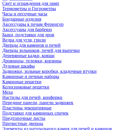
Свет и ограждения для ламп
Термометры и Гигрометры
Часы и песочные часы
Бондарные изделия
Аксессуары к печам Ферингер
Аксессуары для барбекю
Быки, подставки для дров
Ведра для угля, грили
Дверцы для каминов и печей
Дверцы зольников, печей для выпечки
Деревянные кадки, ковши
Дровницы, тележки, корзины
Духовые шкафы
Задвижки, зольные коробки, кладочные втулки
Каминные и печные наборы
Каминные решетки
Колосниковые решетки
Меха
Настилы для печей, конфорки
Передние панели, панели задвижек
Пластины декоративные
Подставки для каминных спичек
Предтопочные листы
Прочистные дверцы
Элементы из натурального камня для печей и каминов