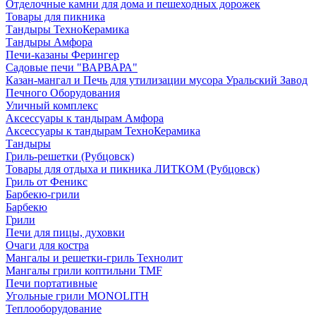
Отделочные камни для дома и пешеходных дорожек
Товары для пикника
Тандыры ТехноКерамика
Тандыры Амфора
Печи-казаны Ферингер
Садовые печи "ВАРВАРА"
Казан-мангал и Печь для утилизации мусора Уральский Завод
Печного Оборудования
Уличный комплекс
Аксессуары к тандырам Амфора
Аксессуары к тандырам ТехноКерамика
Тандыры
Гриль-решетки (Рубцовск)
Товары для отдыха и пикника ЛИТКОМ (Рубцовск)
Гриль от Феникс
Барбекю-грили
Барбекю
Грили
Печи для пицы, духовки
Очаги для костра
Мангалы и решетки-гриль Технолит
Мангалы грили коптильни TMF
Печи портативные
Угольные грили MONOLITH
Теплооборудование