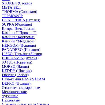
STOKER (Стокер)
МЕТА-БЕЛ
THORMA (Словакия)
ТЕРМОФОР
LA NORDICA (Италия)
SUPRA (Франция)
Кимры-Печь Россия
Камины ""Прованс""
Камины "Кострома"
Камины "Медальон"
HERGOM (Испания)
PANADERO (Испания)
LISEO (Германия-Чехия)
EDILKAMIN (Италия)
JOTUL (Норвегия)
MORSO (Дания)
KEDDY (Швеция)
FireBird (Россия)
Печь-камин EASYSTEAM
DEFRO (Польша)
Отопительно-варочные
Металлические
Чугунные
Пеллетные
С водяным контуром (Termo)