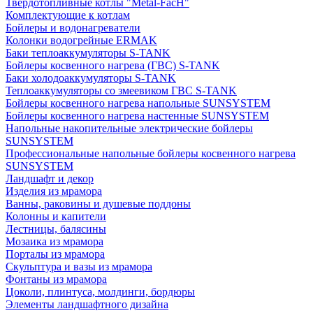
Твердотопливные котлы "Metal-FacH"
Комплектующие к котлам
Бойлеры и водонагреватели
Колонки водогрейные ERMAK
Баки теплоаккумуляторы S-TANK
Бойлеры косвенного нагрева (ГВС) S-TANK
Баки холодоаккумуляторы S-TANK
Теплоаккумуляторы со змеевиком ГВС S-TANK
Бойлеры косвенного нагрева напольные SUNSYSTEM
Бойлеры косвенного нагрева настенные SUNSYSTEM
Напольные накопительные электрические бойлеры
SUNSYSTEM
Профессиональные напольные бойлеры косвенного нагрева
SUNSYSTEM
Ландшафт и декор
Изделия из мрамора
Ванны, раковины и душевые поддоны
Колонны и капители
Лестницы, балясины
Мозаика из мрамора
Порталы из мрамора
Скульптура и вазы из мрамора
Фонтаны из мрамора
Цоколи, плинтуса, молдинги, бордюры
Элементы ландшафтного дизайна