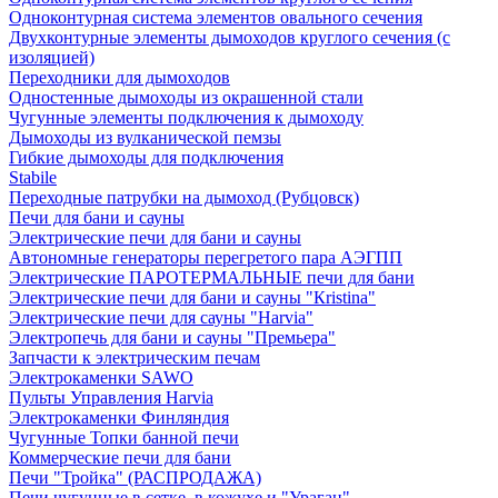
Одноконтурная система элементов овального сечения
Двухконтурные элементы дымоходов круглого сечения (с
изоляцией)
Переходники для дымоходов
Одностенные дымоходы из окрашенной стали
Чугунные элементы подключения к дымоходу
Дымоходы из вулканической пемзы
Гибкие дымоходы для подключения
Stabile
Переходные патрубки на дымоход (Рубцовск)
Печи для бани и сауны
Электрические печи для бани и сауны
Автономные генераторы перегретого пара АЭГПП
Электрические ПАРОТЕРМАЛЬНЫЕ печи для бани
Электрические печи для бани и сауны "Кristina"
Электрические печи для сауны "Harvia"
Электропечь для бани и сауны "Премьера"
Запчасти к электрическим печам
Электрокаменки SAWO
Пульты Управления Harvia
Электрокаменки Финляндия
Чугунные Топки банной печи
Коммерческие печи для бани
Печи "Тройка" (РАСПРОДАЖА)
Печи чугунные в сетке, в кожухе и "Ураган"