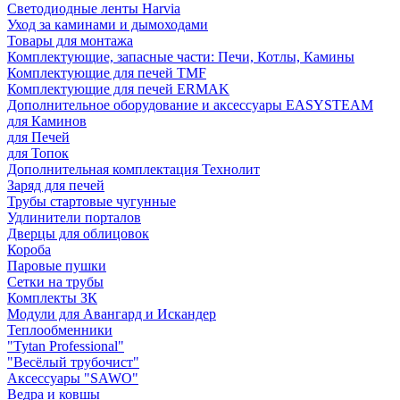
Светодиодные ленты Harvia
Уход за каминами и дымоходами
Товары для монтажа
Комплектующие, запасные части: Печи, Котлы, Камины
Комплектующие для печей TMF
Комплектующие для печей ERMAK
Дополнительное оборудование и аксессуары EASYSTEAM
для Каминов
для Печей
для Топок
Дополнительная комплектация Технолит
Заряд для печей
Трубы стартовые чугунные
Удлинители порталов
Дверцы для облицовок
Короба
Паровые пушки
Сетки на трубы
Комплекты ЗК
Модули для Авангард и Искандер
Теплообменники
"Tytan Professional"
"Весёлый трубочист"
Аксессуары "SAWO"
Ведра и ковшы