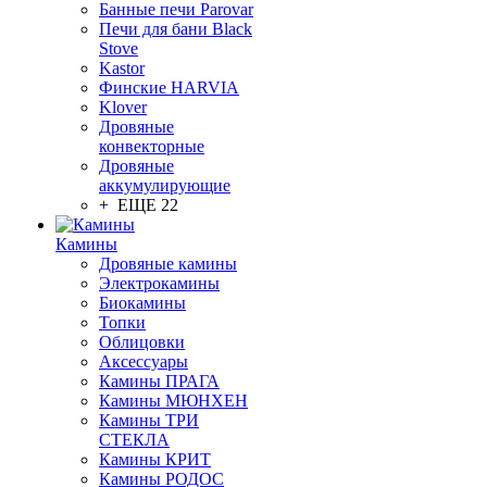
Банные печи Parovar
Печи для бани Black
Stove
Kastor
Финские HARVIA
Klover
Дровяные
конвекторные
Дровяные
аккумулирующие
+ ЕЩЕ 22
Камины
Дровяные камины
Электрокамины
Биокамины
Топки
Облицовки
Аксессуары
Камины ПРАГА
Камины МЮНХЕН
Камины ТРИ
СТЕКЛА
Камины КРИТ
Камины РОДОС