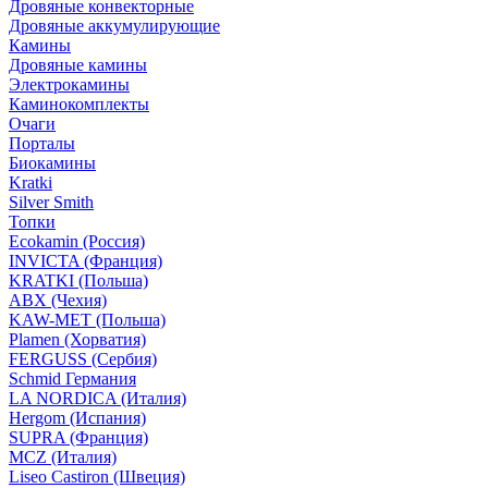
Дровяные конвекторные
Дровяные аккумулирующие
Камины
Дровяные камины
Электрокамины
Каминокомплекты
Очаги
Порталы
Биокамины
Kratki
Silver Smith
Топки
Ecokamin (Россия)
INVICTA (Франция)
KRATKI (Польша)
ABX (Чехия)
KAW-MET (Польша)
Plamen (Хорватия)
FERGUSS (Сербия)
Schmid Германия
LA NORDICA (Италия)
Hergom (Испания)
SUPRA (Франция)
MCZ (Италия)
Liseo Castiron (Швеция)