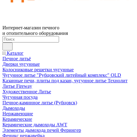
Интернет-магазин печного
и отопительного оборудования
Каталог
Печное литьё
Дверки чугунные
Колосниковые решетки чугунные
Чугунное литье "Рубцовский литейный комплекс" OLD
Казанные печи, плиты под казан, чугунное литье Технолит
Литье Fireway
Художественное Литье
Чугунная посуда
Печное-каминное литье (Рубцовск)
Дымоходы
Нержавеющие
Керамические
Керамические дымоходы AWT
Элементы дымохода печей Ферингер
Феникс нержавейка