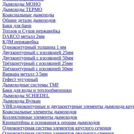
Дымоходы МОНО
Дымоходы ТЕРМО
Коаксиальные дымоходы
Общие детали дымоходов
Баки для бани
Теплов и Сухов нержавейка
DARCO металл 2мм
КДМ нержавейка
Одноконтурный толщина 1 мм
Двухконтурный с изоляцией 25мм
Двухконтурный с изоляцией 50мм
Трёхконтурный с изоляцией 25мм
Трёхконтурный с изоляцией 50мм
Варвара металл 3,5мм
Гефест чугунный
Дымоходные системы TMF
Баки для воды и теплообменники
Дымоходы SCHIEDEL
Дымоходы Вулкан
VBR:одноконтурные и двухконтурные элементы дымохода кру
Коаксиальные элементы дымоходов
Коллективные элементы дымоходов
Кронштейны и основания к опорам дымоходов
Одноконтурная система элементов круглого сечения
Одноконтурная система элементов овального сечения