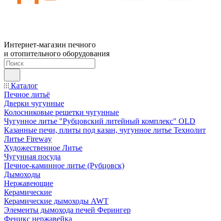
Интернет-магазин печного
и отопительного оборудования
Каталог
Печное литьё
Дверки чугунные
Колосниковые решетки чугунные
Чугунное литье "Рубцовский литейный комплекс" OLD
Казанные печи, плиты под казан, чугунное литье Технолит
Литье Fireway
Художественное Литье
Чугунная посуда
Печное-каминное литье (Рубцовск)
Дымоходы
Нержавеющие
Керамические
Керамические дымоходы AWT
Элементы дымохода печей Ферингер
Феникс нержавейка