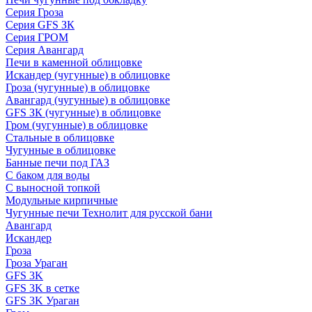
Серия Гроза
Серия GFS ЗК
Серия ГРОМ
Серия Авангард
Печи в каменной облицовке
Искандер (чугунные) в облицовке
Гроза (чугунные) в облицовке
Авангард (чугунные) в облицовке
GFS ЗК (чугунные) в облицовке
Гром (чугунные) в облицовке
Стальные в облицовке
Чугунные в облицовке
Банные печи под ГАЗ
С баком для воды
С выносной топкой
Модульные кирпичные
Чугунные печи Технолит для русской бани
Авангард
Искандер
Гроза
Гроза Ураган
GFS 3K
GFS 3K в сетке
GFS 3K Ураган