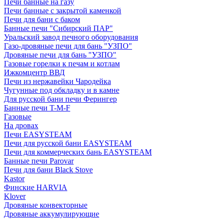
Печи банные на газу
Печи банные с закрытой каменкой
Печи для бани с баком
Банные печи "Сибирский ПАР"
Уральский завод печного оборудования
Газо-дровяные печи для бань "УЗПО"
Дровяные печи для бань "УЗПО"
Газовые горелки к печам и котлам
Ижкомцентр ВВД
Печи из нержавейки Чародейка
Чугунные под обкладку и в камне
Для русской бани печи Ферингер
Банные печи T-M-F
Газовые
На дровах
Печи EASYSTEAM
Печи для русской бани EASYSTEAM
Печи для коммерческих бань EASYSTEAM
Банные печи Parovar
Печи для бани Black Stove
Kastor
Финские HARVIA
Klover
Дровяные конвекторные
Дровяные аккумулирующие