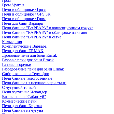
Гром
Гром Ураган
Печи в облицовке / Гроза
Печи в облицовке / GFS 3K
Печи в облицовке / Гром
Печи для бани Варвара
Печи банные "ВАРВАРА" в конвекционном кожухе
Печи банные "ВАРВАРА" в облицовке из камня
Печи банные "ВАРВАРА" в сетке
Коммерция
Комплектующие Варвара
Печи для бани ERMAK
Дровяные печи для бани Ermak
Газовые печи для бани Ermak
Газовые горелки
Газодровяные печи для бани Ermak
Сибирские печи Термофор
Печи банные толстостенные
Печи банные из нержавеющей стали
С чугунной топкой
Печи чугунные Искандер
Банные печи "Сабантуй"
Коммерческие печи
Печи для бани Березка
Печи банные из чугуна