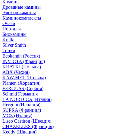
Камины
Дровяные камины
Электрокамины
Каминокомплекты
Очаги
Порталы
Биокамины
Kratki
Silver Smith
Топки
Ecokamin (Россия)
INVICTA (Франция)
KRATKI (Польша)
ABX (Чехия)
KAW-MET (Польша)
Plamen (Хорватия)
FERGUSS (Сербия)
Schmid Германия
LA NORDICA (Италия)
Hergom (Испания)
SUPRA (Франция)
MCZ (Италия)
Liseo Castiron (Швеция)
CHAZELLES (Франция)
Keddy (Швеция)