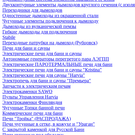
Двухконтурные элементы дымоходов круглого сечения (с изол
Переходники для дымоходов
Одностенные дымоходы из окрашенной стали
Чугунные элементы подключения к дымоходу
Дымоходы из вулканической пемзы
Гибкие дымоходы для подключения
Stabile
Переходные патрубки на дымоход (Рубцовск)
Печи для бани и сауны
Электрические печи для бани и сауны
Автономные генераторы перегретого пара АЭГПП
Электрические ПАРОТЕРМАЛЬНЫЕ печи для бани
Электрические печи для бани и сауны "Кristina"
Электрические печи для сауны "Harvia"
Электропечь для бани и сауны "Премьера"
Запчасти к электрическим печам
Электрокаменки SAWO
Пульты Управления Harvia
Электрокаменки Финляндия
Чугунные Топки банной печи
Коммерческие печи для бани
Печи "Тройка" (РАСПРОДАЖА)
Печи чугунные в сетке, в кожухе и "Ураган"
С закрытой каменкой для Русской Бани
Печи чугунные под обкладку