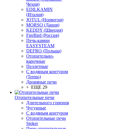
Чехия)
EDILKAMIN
(Италия)
JOTUL (Норвегия)
MORSO (Дания)
KEDDY (Швеция)
FireBird (Россия)
Печь-камин
EASYSTEAM
DEFRO (Польша)
Отопительно-
варочные
Пеллетные
С водяным контуром
(Termo)
Дровяные печи
+ ЕЩЕ 29
Отопительные печи
Длительного горения
Чугунные
C водяным контуром
Отопительные печи
Stoker
Печи отопительные