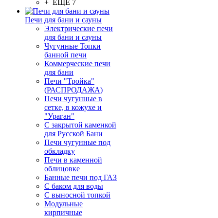
+ ЕЩЕ 7
Печи для бани и сауны
Электрические печи
для бани и сауны
Чугунные Топки
банной печи
Коммерческие печи
для бани
Печи "Тройка"
(РАСПРОДАЖА)
Печи чугунные в
сетке, в кожухе и
"Ураган"
С закрытой каменкой
для Русской Бани
Печи чугунные под
обкладку
Печи в каменной
облицовке
Банные печи под ГАЗ
С баком для воды
С выносной топкой
Модульные
кирпичные