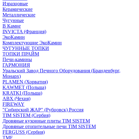
Изразцовые
Керамические
Металлические
Чугунные
В Камне
INVICTA (Франция)
ЭкоКамин
Комплектующие ЭкоКамин
ЧУГУННЫЕ ТОПКИ
ТОПКИ ПРАЙМ
Печи-камины
ГАРМОНИЯ
Уральский Завод Печного Оборудования (Бранденбург,
Монарх)
PLAMEN (Хорватия)
KAWMET (Польша)
KRATKI (Польша)
ABX (Чехия)
FIREWAY
"Сибирский ЖАР" (Рубцовск) Россия
TIM SISTEM (Сербия)
Дровяные кухонные плиты TIM SISTEM
Дровяные отопительные печи TIM SISTEM
FERGUSS (Сербия)
TMF