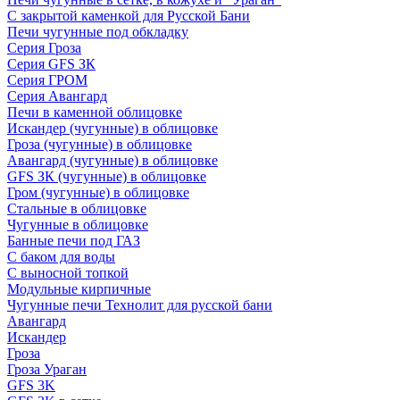
С закрытой каменкой для Русской Бани
Печи чугунные под обкладку
Серия Гроза
Серия GFS ЗК
Серия ГРОМ
Серия Авангард
Печи в каменной облицовке
Искандер (чугунные) в облицовке
Гроза (чугунные) в облицовке
Авангард (чугунные) в облицовке
GFS ЗК (чугунные) в облицовке
Гром (чугунные) в облицовке
Стальные в облицовке
Чугунные в облицовке
Банные печи под ГАЗ
С баком для воды
С выносной топкой
Модульные кирпичные
Чугунные печи Технолит для русской бани
Авангард
Искандер
Гроза
Гроза Ураган
GFS 3K