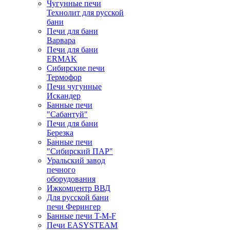
Чугунные печи
Технолит для русской
бани
Печи для бани
Варвара
Печи для бани
ERMAK
Сибирские печи
Термофор
Печи чугунные
Искандер
Банные печи
"Сабантуй"
Печи для бани
Березка
Банные печи
"Сибирский ПАР"
Уральский завод
печного
оборудования
Ижкомцентр ВВД
Для русской бани
печи Ферингер
Банные печи T-M-F
Печи EASYSTEAM