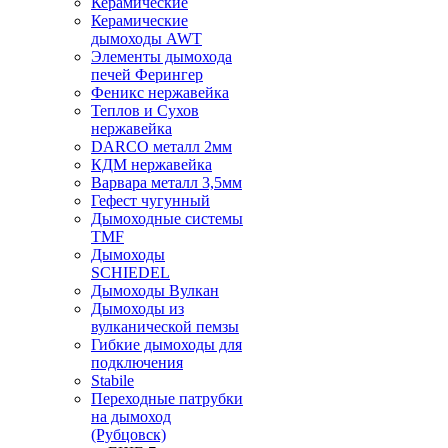
Керамические
Керамические
дымоходы AWT
Элементы дымохода
печей Ферингер
Феникс нержавейка
Теплов и Сухов
нержавейка
DARCO металл 2мм
КДМ нержавейка
Варвара металл 3,5мм
Гефест чугунный
Дымоходные системы
TMF
Дымоходы
SCHIEDEL
Дымоходы Вулкан
Дымоходы из
вулканической пемзы
Гибкие дымоходы для
подключения
Stabile
Переходные патрубки
на дымоход
(Рубцовск)