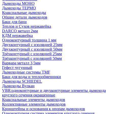
Дымоходы МОНО
Дымоходы ТЕРМО
Коаксиальные дымоходы
Общие детали дымоходов
Баки для бани
Теплов и Сухов нержавейка
DARCO металл 2мм
КДМ нержавейка
Одноконтурный толщина 1 мм
Двухконтурный с изоляцией 25мм
Двухконтурный с изоляцией 50мм
Трёхконтурный с изоляцией 25мм
Трёхконтурный с изоляцией 50мм
Варвара металл 3,5мм
Гефест чугунный
Дымоходные системы TMF
Баки для воды и теплообменники
Дымоходы SCHIEDEL
Дымоходы Вулкан
VBR:одноконтурные и двухконтурные элементы дымохода
круглого сечения окрашенные
Коаксиальные элементы дымоходов
Коллективные элементы дымоходов
Кронштейны и основания к опорам дымоходов
Одноконтурная система элементов круглого сечения