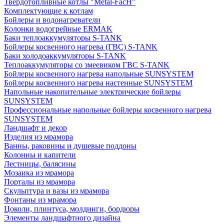
Твердотопливные котлы "Metal-FacH"
Комплектующие к котлам
Бойлеры и водонагреватели
Колонки водогрейные ERMAK
Баки теплоаккумуляторы S-TANK
Бойлеры косвенного нагрева (ГВС) S-TANK
Баки холодоаккумуляторы S-TANK
Теплоаккумуляторы со змеевиком ГВС S-TANK
Бойлеры косвенного нагрева напольные SUNSYSTEM
Бойлеры косвенного нагрева настенные SUNSYSTEM
Напольные накопительные электрические бойлеры
SUNSYSTEM
Профессиональные напольные бойлеры косвенного нагрева
SUNSYSTEM
Ландшафт и декор
Изделия из мрамора
Ванны, раковины и душевые поддоны
Колонны и капители
Лестницы, балясины
Мозаика из мрамора
Порталы из мрамора
Скульптура и вазы из мрамора
Фонтаны из мрамора
Цоколи, плинтуса, молдинги, бордюры
Элементы ландшафтного дизайна