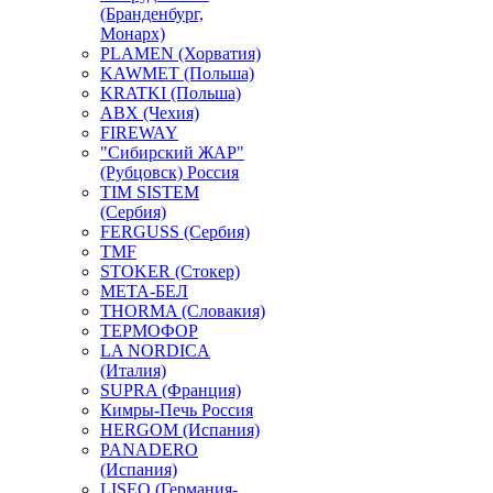
(Бранденбург,
Монарх)
PLAMEN (Хорватия)
KAWMET (Польша)
KRATKI (Польша)
ABX (Чехия)
FIREWAY
"Сибирский ЖАР"
(Рубцовск) Россия
TIM SISTEM
(Сербия)
FERGUSS (Сербия)
TMF
STOKER (Стокер)
МЕТА-БЕЛ
THORMA (Словакия)
ТЕРМОФОР
LA NORDICA
(Италия)
SUPRA (Франция)
Кимры-Печь Россия
HERGOM (Испания)
PANADERO
(Испания)
LISEO (Германия-