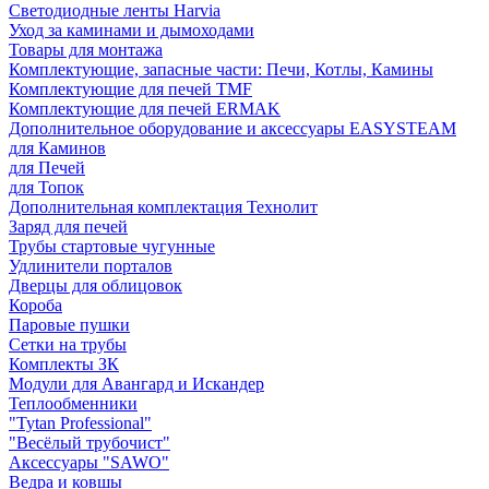
Светодиодные ленты Harvia
Уход за каминами и дымоходами
Товары для монтажа
Комплектующие, запасные части: Печи, Котлы, Камины
Комплектующие для печей TMF
Комплектующие для печей ERMAK
Дополнительное оборудование и аксессуары EASYSTEAM
для Каминов
для Печей
для Топок
Дополнительная комплектация Технолит
Заряд для печей
Трубы стартовые чугунные
Удлинители порталов
Дверцы для облицовок
Короба
Паровые пушки
Сетки на трубы
Комплекты ЗК
Модули для Авангард и Искандер
Теплообменники
"Tytan Professional"
"Весёлый трубочист"
Аксессуары "SAWO"
Ведра и ковшы