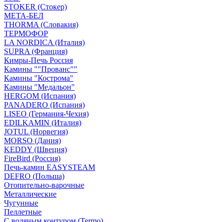
STOKER (Стокер)
МЕТА-БЕЛ
THORMA (Словакия)
ТЕРМОФОР
LA NORDICA (Италия)
SUPRA (Франция)
Кимры-Печь Россия
Камины ""Прованс""
Камины "Кострома"
Камины "Медальон"
HERGOM (Испания)
PANADERO (Испания)
LISEO (Германия-Чехия)
EDILKAMIN (Италия)
JOTUL (Норвегия)
MORSO (Дания)
KEDDY (Швеция)
FireBird (Россия)
Печь-камин EASYSTEAM
DEFRO (Польша)
Отопительно-варочные
Металлические
Чугунные
Пеллетные
С водяным контуром (Termo)