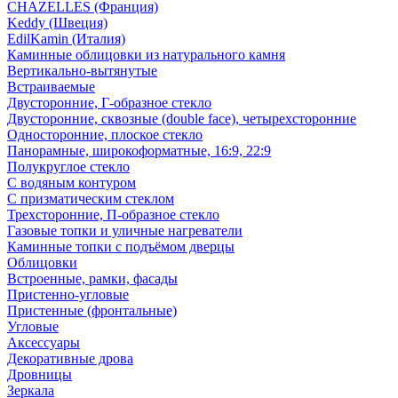
CHAZELLES (Франция)
Keddy (Швеция)
EdilKamin (Италия)
Каминные облицовки из натурального камня
Вертикально-вытянутые
Встраиваемые
Двусторонние, Г-образное стекло
Двусторонние, сквозные (double face), четырехсторонние
Односторонние, плоское стекло
Панорамные, широкоформатные, 16:9, 22:9
Полукруглое стекло
С водяным контуром
С призматическим стеклом
Трехсторонние, П-образное стекло
Газовые топки и уличные нагреватели
Каминные топки с подъёмом дверцы
Облицовки
Встроенные, рамки, фасады
Пристенно-угловые
Пристенные (фронтальные)
Угловые
Аксессуары
Декоративные дрова
Дровницы
Зеркала