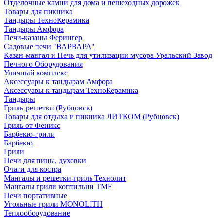
Отделочные камни для дома и пешеходных дорожек
Товары для пикника
Тандыры ТехноКерамика
Тандыры Амфора
Печи-казаны Ферингер
Садовые печи "ВАРВАРА"
Казан-мангал и Печь для утилизации мусора Уральский Завод
Печного Оборудования
Уличный комплекс
Аксессуары к тандырам Амфора
Аксессуары к тандырам ТехноКерамика
Тандыры
Гриль-решетки (Рубцовск)
Товары для отдыха и пикника ЛИТКОМ (Рубцовск)
Гриль от Феникс
Барбекю-грили
Барбекю
Грили
Печи для пицы, духовки
Очаги для костра
Мангалы и решетки-гриль Технолит
Мангалы грили коптильни TMF
Печи портативные
Угольные грили MONOLITH
Теплооборудование