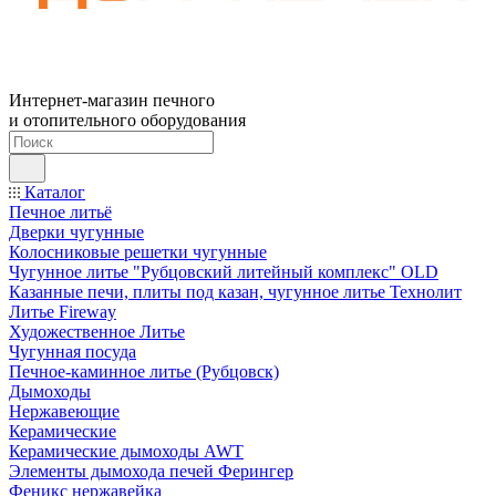
Интернет-магазин печного
и отопительного оборудования
Каталог
Печное литьё
Дверки чугунные
Колосниковые решетки чугунные
Чугунное литье "Рубцовский литейный комплекс" OLD
Казанные печи, плиты под казан, чугунное литье Технолит
Литье Fireway
Художественное Литье
Чугунная посуда
Печное-каминное литье (Рубцовск)
Дымоходы
Нержавеющие
Керамические
Керамические дымоходы AWT
Элементы дымохода печей Ферингер
Феникс нержавейка