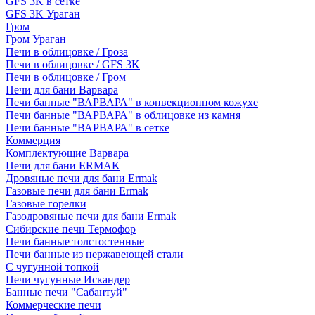
GFS 3K в сетке
GFS 3K Ураган
Гром
Гром Ураган
Печи в облицовке / Гроза
Печи в облицовке / GFS 3K
Печи в облицовке / Гром
Печи для бани Варвара
Печи банные "ВАРВАРА" в конвекционном кожухе
Печи банные "ВАРВАРА" в облицовке из камня
Печи банные "ВАРВАРА" в сетке
Коммерция
Комплектующие Варвара
Печи для бани ERMAK
Дровяные печи для бани Ermak
Газовые печи для бани Ermak
Газовые горелки
Газодровяные печи для бани Ermak
Сибирские печи Термофор
Печи банные толстостенные
Печи банные из нержавеющей стали
С чугунной топкой
Печи чугунные Искандер
Банные печи "Сабантуй"
Коммерческие печи