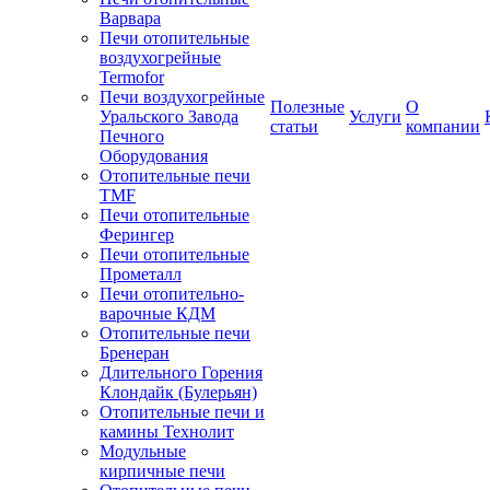
Варвара
Печи отопительные
воздухогрейные
Termofor
Печи воздухогрейные
Полезные
О
Уральского Завода
Услуги
статьи
компании
Печного
Оборудования
Отопительные печи
TMF
Печи отопительные
Ферингер
Печи отопительные
Прометалл
Печи отопительно-
варочные КДМ
Отопительные печи
Бренеран
Длительного Горения
Клондайк (Булерьян)
Отопительные печи и
камины Технолит
Модульные
кирпичные печи