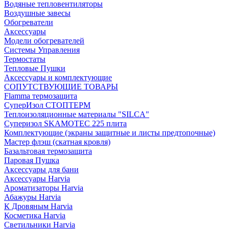
Водяные тепловентиляторы
Воздушные завесы
Обогреватели
Аксессуары
Модели обогревателей
Системы Управления
Термостаты
Тепловые Пушки
Аксессуары и комплектующие
СОПУТСТВУЮЩИЕ ТОВАРЫ
Flamma термозащита
СуперИзол СТОПТЕРМ
Теплоизоляционные материалы "SILCA"
Суперизол SKAMOTEC 225 плита
Комплектующие (экраны защитные и листы предтопочные)
Мастер флэш (скатная кровля)
Базальтовая термозащита
Паровая Пушка
Аксессуары для бани
Аксессуары Harvia
Ароматизаторы Harvia
Абажуры Harvia
К Дровяным Harvia
Косметика Harvia
Светильники Harvia