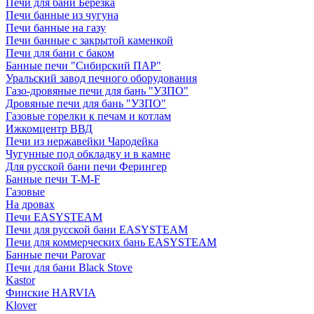
Печи для бани Березка
Печи банные из чугуна
Печи банные на газу
Печи банные с закрытой каменкой
Печи для бани с баком
Банные печи "Сибирский ПАР"
Уральский завод печного оборудования
Газо-дровяные печи для бань "УЗПО"
Дровяные печи для бань "УЗПО"
Газовые горелки к печам и котлам
Ижкомцентр ВВД
Печи из нержавейки Чародейка
Чугунные под обкладку и в камне
Для русской бани печи Ферингер
Банные печи T-M-F
Газовые
На дровах
Печи EASYSTEAM
Печи для русской бани EASYSTEAM
Печи для коммерческих бань EASYSTEAM
Банные печи Parovar
Печи для бани Black Stove
Kastor
Финские HARVIA
Klover