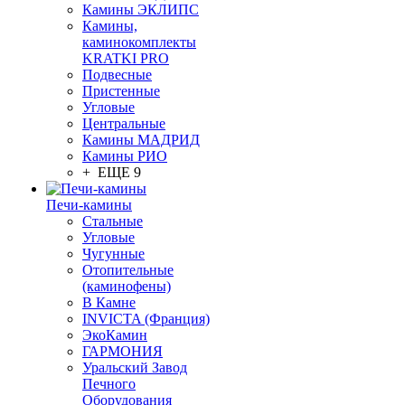
Камины ЭКЛИПС
Камины,
каминокомплекты
KRATKI PRO
Подвесные
Пристенные
Угловые
Центральные
Камины МАДРИД
Камины РИО
+ ЕЩЕ 9
Печи-камины
Стальные
Угловые
Чугунные
Отопительные
(каминофены)
В Камне
INVICTA (Франция)
ЭкоКамин
ГАРМОНИЯ
Уральский Завод
Печного
Оборудования