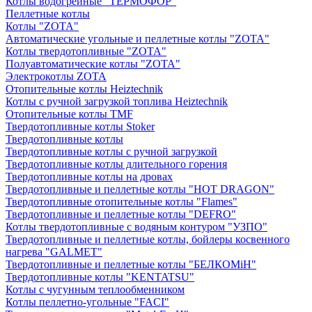
Котлы водогрейные "ТЕРМОФОР"
Пеллетные котлы
Котлы "ZOTA"
Автоматические угольные и пеллетные котлы "ZOTA"
Котлы твердотопливные "ZOTA"
Полуавтоматические котлы "ZOTA"
Электрокотлы ZOTA
Отопительные котлы Heiztechnik
Котлы с ручной загрузкой топлива Heiztechnik
Отопительные котлы TMF
Твердотопливные котлы Stoker
Твердотопливные котлы
Твердотопливные котлы с ручной загрузкой
Твердотопливные котлы длительного горения
Твердотопливные котлы на дровах
Твердотопливные и пеллетные котлы "HOT DRAGON"
Твердотопливные отопительные котлы "Flames"
Твердотопливные и пеллетные котлы "DEFRO"
Котлы твердотопливные с водяным контуром "УЗПО"
Твердотопливные и пеллетные котлы, бойлеры косвенного
нагрева "GALMET"
Твердотопливные и пеллетные котлы "БЕЛКОМiН"
Твердотопливные котлы "KENTATSU"
Котлы с чугунным теплообменником
Котлы пеллетно-угольные "FACI"