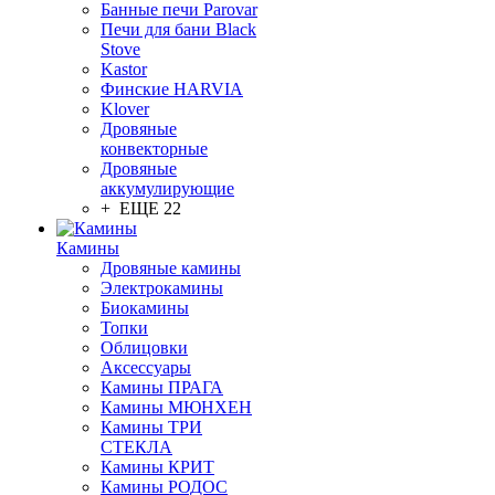
Банные печи Parovar
Печи для бани Black
Stove
Kastor
Финские HARVIA
Klover
Дровяные
конвекторные
Дровяные
аккумулирующие
+ ЕЩЕ 22
Камины
Дровяные камины
Электрокамины
Биокамины
Топки
Облицовки
Аксессуары
Камины ПРАГА
Камины МЮНХЕН
Камины ТРИ
СТЕКЛА
Камины КРИТ
Камины РОДОС