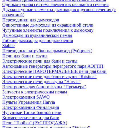
Одноконтурная система элементов овального сечения
Двухконтурные элементы дымоходов круглого сечения (с
изоляцией)
Переходники для дымоходов
Одностенные дымоходы из окрашенной стали
Чугунные элементы подключения к дымоходу
Дымоходы из вулканической пемзы
Гибкие дымоходы для подключения
Stabile
Переходные патрубки на дымоход (Рубцовск)
Печи для бани и сауны
Электрические печи для бани и сауны
Автономные генераторы перегретого пара АЭГПП
Электрические ПАРОТЕРМАЛЬНЫЕ печи для бани
Электрические печи для бани и сауны "Кristina"
Электрические печи для сауны "Harvia"
Электропечь для бани и сауны "Премьера"
Запчасти к электрическим печам
Электрокаменки SAWO
Пульты Управления Harvia
Электрокаменки Финляндия
Чугунные Топки банной печи
Коммерческие печи для бани
Печи "Тройка" (РАСПРОДАЖА)
Печи чугунные в сетке, в кожухе и "Ураган"