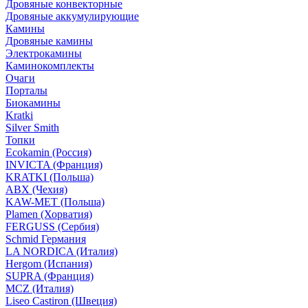
Дровяные конвекторные
Дровяные аккумулирующие
Камины
Дровяные камины
Электрокамины
Каминокомплекты
Очаги
Порталы
Биокамины
Kratki
Silver Smith
Топки
Ecokamin (Россия)
INVICTA (Франция)
KRATKI (Польша)
ABX (Чехия)
KAW-MET (Польша)
Plamen (Хорватия)
FERGUSS (Сербия)
Schmid Германия
LA NORDICA (Италия)
Hergom (Испания)
SUPRA (Франция)
MCZ (Италия)
Liseo Castiron (Швеция)