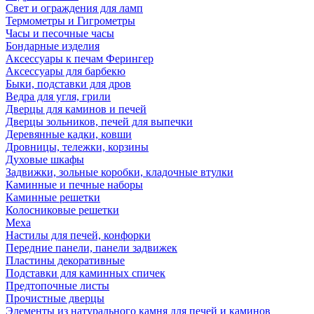
Свет и ограждения для ламп
Термометры и Гигрометры
Часы и песочные часы
Бондарные изделия
Аксессуары к печам Ферингер
Аксессуары для барбекю
Быки, подставки для дров
Ведра для угля, грили
Дверцы для каминов и печей
Дверцы зольников, печей для выпечки
Деревянные кадки, ковши
Дровницы, тележки, корзины
Духовые шкафы
Задвижки, зольные коробки, кладочные втулки
Каминные и печные наборы
Каминные решетки
Колосниковые решетки
Меха
Настилы для печей, конфорки
Передние панели, панели задвижек
Пластины декоративные
Подставки для каминных спичек
Предтопочные листы
Прочистные дверцы
Элементы из натурального камня для печей и каминов