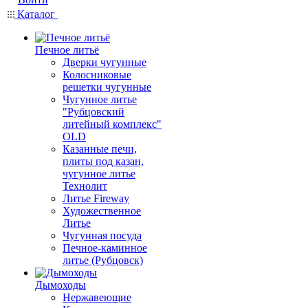
Каталог
Печное литьё
Дверки чугунные
Колосниковые
решетки чугунные
Чугунное литье
"Рубцовский
литейный комплекс"
OLD
Казанные печи,
плиты под казан,
чугунное литье
Технолит
Литье Fireway
Художественное
Литье
Чугунная посуда
Печное-каминное
литье (Рубцовск)
Дымоходы
Нержавеющие