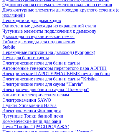
Одноконтурная система элементов овального сечения
Двухконтурные элементы дымоходов круглого сечения (с
изоляцией)
Переходники для дымоходов
Одностенные дымоходы из окрашенной стали
Чугунные элементы подключения к дымоходу
Дымоходы из вулканической пемзы
Гибкие дымоходы для подключения
Stabile
Переходные патрубки на дымоход (Рубцовск)
Печи для бани и сауны
Электрические печи для бани и сауны
Автономные генераторы перегретого пара АЭГПП
Электрические ПАРОТЕРМАЛЬНЫЕ печи для бани
Электрические печи для бани и сауны "Кristina"
Электрические печи для сауны "Harvia"
Электропечь для бани и сауны "Премьера"
Запчасти к электрическим печам
Электрокаменки SAWO
Пульты Управления Harvia
Электрокаменки Финляндия
Чугунные Топки банной печи
Коммерческие печи для бани
Печи "Тройка" (РАСПРОДАЖА)
Печи чугунные в сетке, в кожухе и "Ураган"