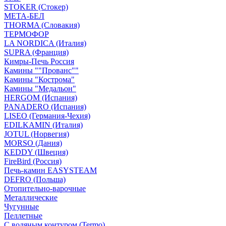
STOKER (Стокер)
МЕТА-БЕЛ
THORMA (Словакия)
ТЕРМОФОР
LA NORDICA (Италия)
SUPRA (Франция)
Кимры-Печь Россия
Камины ""Прованс""
Камины "Кострома"
Камины "Медальон"
HERGOM (Испания)
PANADERO (Испания)
LISEO (Германия-Чехия)
EDILKAMIN (Италия)
JOTUL (Норвегия)
MORSO (Дания)
KEDDY (Швеция)
FireBird (Россия)
Печь-камин EASYSTEAM
DEFRO (Польша)
Отопительно-варочные
Металлические
Чугунные
Пеллетные
С водяным контуром (Termo)