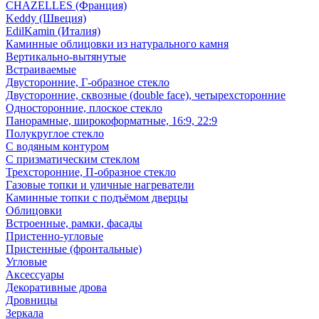
CHAZELLES (Франция)
Keddy (Швеция)
EdilKamin (Италия)
Каминные облицовки из натурального камня
Вертикально-вытянутые
Встраиваемые
Двусторонние, Г-образное стекло
Двусторонние, сквозные (double face), четырехсторонние
Односторонние, плоское стекло
Панорамные, широкоформатные, 16:9, 22:9
Полукруглое стекло
С водяным контуром
С призматическим стеклом
Трехсторонние, П-образное стекло
Газовые топки и уличные нагреватели
Каминные топки с подъёмом дверцы
Облицовки
Встроенные, рамки, фасады
Пристенно-угловые
Пристенные (фронтальные)
Угловые
Аксессуары
Декоративные дрова
Дровницы
Зеркала