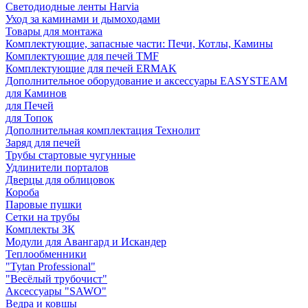
Светодиодные ленты Harvia
Уход за каминами и дымоходами
Товары для монтажа
Комплектующие, запасные части: Печи, Котлы, Камины
Комплектующие для печей TMF
Комплектующие для печей ERMAK
Дополнительное оборудование и аксессуары EASYSTEAM
для Каминов
для Печей
для Топок
Дополнительная комплектация Технолит
Заряд для печей
Трубы стартовые чугунные
Удлинители порталов
Дверцы для облицовок
Короба
Паровые пушки
Сетки на трубы
Комплекты ЗК
Модули для Авангард и Искандер
Теплообменники
"Tytan Professional"
"Весёлый трубочист"
Аксессуары "SAWO"
Ведра и ковшы