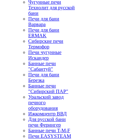
Чугунные печи
Технолит для русской
бани
Печи для бани
Варвара
Печи для бани
ERMAK
Сибирские печи
Термофор
Печи чугунные
Искандер
Банные печи
"Сабантуй"
Печи для бани
Березка
Банные печи
"Сибирский ПАР"
Уральский завод
печного
оборудования
Ижкомцентр ВВД
Для русской бани
печи Ферингер
Банные печи T-M-F
Печи EASYSTEAM