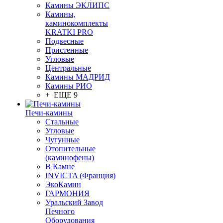
Камины ЭКЛИПС
Камины,
каминокомплекты
KRATKI PRO
Подвесные
Пристенные
Угловые
Центральные
Камины МАДРИД
Камины РИО
+ ЕЩЕ 9
Печи-камины
Стальные
Угловые
Чугунные
Отопительные
(каминофены)
В Камне
INVICTA (Франция)
ЭкоКамин
ГАРМОНИЯ
Уральский Завод
Печного
Оборудования