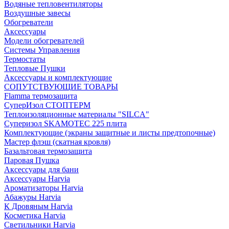
Водяные тепловентиляторы
Воздушные завесы
Обогреватели
Аксессуары
Модели обогревателей
Системы Управления
Термостаты
Тепловые Пушки
Аксессуары и комплектующие
СОПУТСТВУЮЩИЕ ТОВАРЫ
Flamma термозащита
СуперИзол СТОПТЕРМ
Теплоизоляционные материалы "SILCA"
Суперизол SKAMOTEC 225 плита
Комплектующие (экраны защитные и листы предтопочные)
Мастер флэш (скатная кровля)
Базальтовая термозащита
Паровая Пушка
Аксессуары для бани
Аксессуары Harvia
Ароматизаторы Harvia
Абажуры Harvia
К Дровяным Harvia
Косметика Harvia
Светильники Harvia