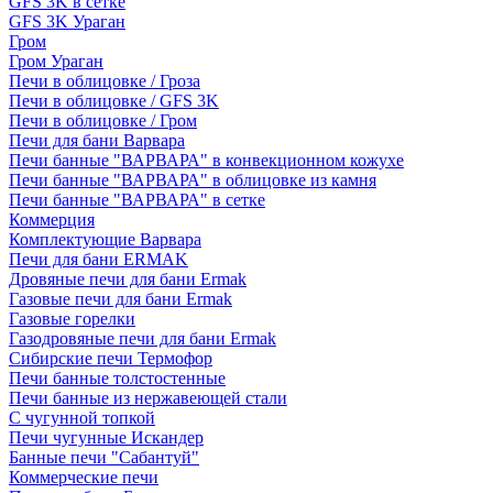
GFS 3K в сетке
GFS 3K Ураган
Гром
Гром Ураган
Печи в облицовке / Гроза
Печи в облицовке / GFS 3K
Печи в облицовке / Гром
Печи для бани Варвара
Печи банные "ВАРВАРА" в конвекционном кожухе
Печи банные "ВАРВАРА" в облицовке из камня
Печи банные "ВАРВАРА" в сетке
Коммерция
Комплектующие Варвара
Печи для бани ERMAK
Дровяные печи для бани Ermak
Газовые печи для бани Ermak
Газовые горелки
Газодровяные печи для бани Ermak
Сибирские печи Термофор
Печи банные толстостенные
Печи банные из нержавеющей стали
С чугунной топкой
Печи чугунные Искандер
Банные печи "Сабантуй"
Коммерческие печи