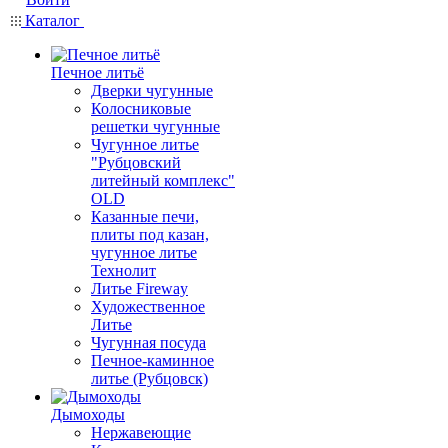
Каталог
Печное литьё
Дверки чугунные
Колосниковые
решетки чугунные
Чугунное литье
"Рубцовский
литейный комплекс"
OLD
Казанные печи,
плиты под казан,
чугунное литье
Технолит
Литье Fireway
Художественное
Литье
Чугунная посуда
Печное-каминное
литье (Рубцовск)
Дымоходы
Нержавеющие