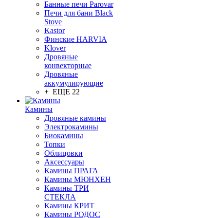
Банные печи Parovar
Печи для бани Black
Stove
Kastor
Финские HARVIA
Klover
Дровяные
конвекторные
Дровяные
аккумулирующие
+ ЕЩЕ 22
Камины
Дровяные камины
Электрокамины
Биокамины
Топки
Облицовки
Аксессуары
Камины ПРАГА
Камины МЮНХЕН
Камины ТРИ
СТЕКЛА
Камины КРИТ
Камины РОДОС