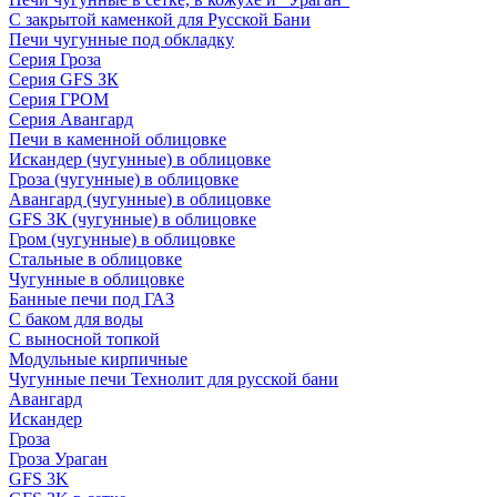
С закрытой каменкой для Русской Бани
Печи чугунные под обкладку
Серия Гроза
Серия GFS ЗК
Серия ГРОМ
Серия Авангард
Печи в каменной облицовке
Искандер (чугунные) в облицовке
Гроза (чугунные) в облицовке
Авангард (чугунные) в облицовке
GFS ЗК (чугунные) в облицовке
Гром (чугунные) в облицовке
Стальные в облицовке
Чугунные в облицовке
Банные печи под ГАЗ
С баком для воды
С выносной топкой
Модульные кирпичные
Чугунные печи Технолит для русской бани
Авангард
Искандер
Гроза
Гроза Ураган
GFS 3K