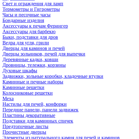
Свет и ограждения для ламп
Термометры и Гигрометры
Часы и песочные часы
Бондарные изделия
Аксессуары к печам Ферингер
Аксессуары для барбекю
Быки, подставки для дров
Ведра для угля, грили
Дверцы для каминов и печей
Дверцы зольников, печей для выпечки
Деревянные кадки, ковши
Дровницы, тележки, корзины
Духовые шкафы
Задвижки, зольные коробки, кладочные втулки
Каминные и печные наборы
Каминные решетки
Колосниковые решетки
Меха
Настилы для печей, конфорки
Передние панели, панели задвижек
Пластины декоративные
Подставки для каминных спичек
Предтопочные листы
Прочистные дверцы
Элементы из натурального камня для печей и каминов