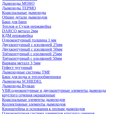
Дымоходы МОНО
Дымоходы ТЕРМО
Коаксиальные дымоходы
Общие детали дымоходов
Баки для бани
Теплов и Сухов нержавейка
DARCO металл 2мм
КДМ нержавейка
Одноконтурный толщина 1 мм
Двухконтурный с изоляцией 25мм
Двухконтурный с изоляцией 50мм
Трёхконтурный с изоляцией 25мм
Трёхконтурный с изоляцией 50мм
Варвара металл 3,5мм
Гефест чугунный
Дымоходные системы TMF
Баки для воды и теплообменники
Дымоходы SCHIEDEL
Дымоходы Вулкан
VBR:одноконтурные и двухконтурные элементы дымохода
круглого сечения окрашенные
Коаксиальные элементы дымоходов
Коллективные элементы дымоходов
Кронштейны и основания к опорам дымоходов
Одноконтурная система элементов круглого сечения