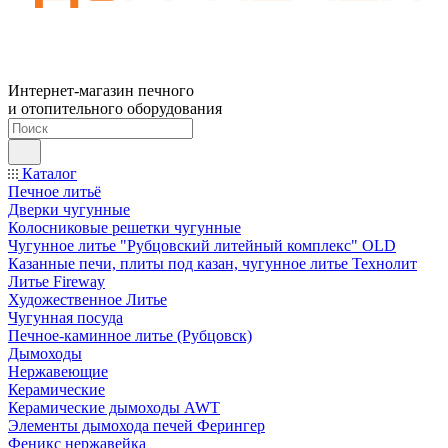
Интернет-магазин печного
и отопительного оборудования
Каталог
Печное литьё
Дверки чугунные
Колосниковые решетки чугунные
Чугунное литье "Рубцовский литейный комплекс" OLD
Казанные печи, плиты под казан, чугунное литье Технолит
Литье Fireway
Художественное Литье
Чугунная посуда
Печное-каминное литье (Рубцовск)
Дымоходы
Нержавеющие
Керамические
Керамические дымоходы AWT
Элементы дымохода печей Ферингер
Феникс нержавейка