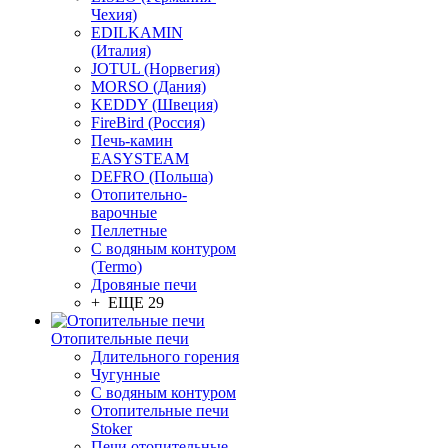
Чехия)
EDILKAMIN
(Италия)
JOTUL (Норвегия)
MORSO (Дания)
KEDDY (Швеция)
FireBird (Россия)
Печь-камин
EASYSTEAM
DEFRO (Польша)
Отопительно-
варочные
Пеллетные
С водяным контуром
(Termo)
Дровяные печи
+ ЕЩЕ 29
Отопительные печи
Длительного горения
Чугунные
C водяным контуром
Отопительные печи
Stoker
Печи отопительные