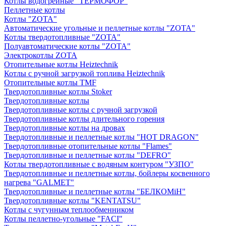
Котлы водогрейные "ТЕРМОФОР"
Пеллетные котлы
Котлы "ZOTA"
Автоматические угольные и пеллетные котлы "ZOTA"
Котлы твердотопливные "ZOTA"
Полуавтоматические котлы "ZOTA"
Электрокотлы ZOTA
Отопительные котлы Heiztechnik
Котлы с ручной загрузкой топлива Heiztechnik
Отопительные котлы TMF
Твердотопливные котлы Stoker
Твердотопливные котлы
Твердотопливные котлы с ручной загрузкой
Твердотопливные котлы длительного горения
Твердотопливные котлы на дровах
Твердотопливные и пеллетные котлы "HOT DRAGON"
Твердотопливные отопительные котлы "Flames"
Твердотопливные и пеллетные котлы "DEFRO"
Котлы твердотопливные с водяным контуром "УЗПО"
Твердотопливные и пеллетные котлы, бойлеры косвенного
нагрева "GALMET"
Твердотопливные и пеллетные котлы "БЕЛКОМiН"
Твердотопливные котлы "KENTATSU"
Котлы с чугунным теплообменником
Котлы пеллетно-угольные "FACI"