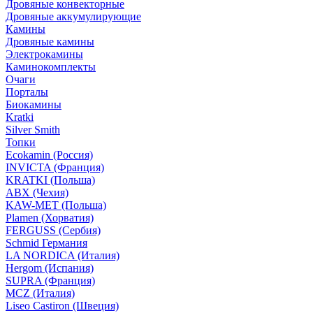
Дровяные конвекторные
Дровяные аккумулирующие
Камины
Дровяные камины
Электрокамины
Каминокомплекты
Очаги
Порталы
Биокамины
Kratki
Silver Smith
Топки
Ecokamin (Россия)
INVICTA (Франция)
KRATKI (Польша)
ABX (Чехия)
KAW-MET (Польша)
Plamen (Хорватия)
FERGUSS (Сербия)
Schmid Германия
LA NORDICA (Италия)
Hergom (Испания)
SUPRA (Франция)
MCZ (Италия)
Liseo Castiron (Швеция)