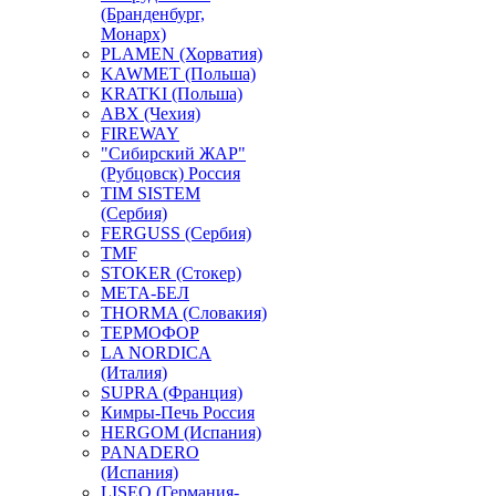
(Бранденбург,
Монарх)
PLAMEN (Хорватия)
KAWMET (Польша)
KRATKI (Польша)
ABX (Чехия)
FIREWAY
"Сибирский ЖАР"
(Рубцовск) Россия
TIM SISTEM
(Сербия)
FERGUSS (Сербия)
TMF
STOKER (Стокер)
МЕТА-БЕЛ
THORMA (Словакия)
ТЕРМОФОР
LA NORDICA
(Италия)
SUPRA (Франция)
Кимры-Печь Россия
HERGOM (Испания)
PANADERO
(Испания)
LISEO (Германия-