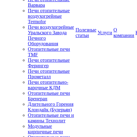
Варвара
Печи отопительные
воздухогрейные
Termofor
Печи воздухогрейные
Полезные
О
Уральского Завода
Услуги
статьи
компании
Печного
Оборудования
Отопительные печи
TMF
Печи отопительные
Ферингер
Печи отопительные
Прометалл
Печи отопительно-
варочные КДМ
Отопительные печи
Бренеран
Длительного Горения
Клондайк (Булерьян)
Отопительные печи и
камины Технолит
Модульные
кирпичные печи