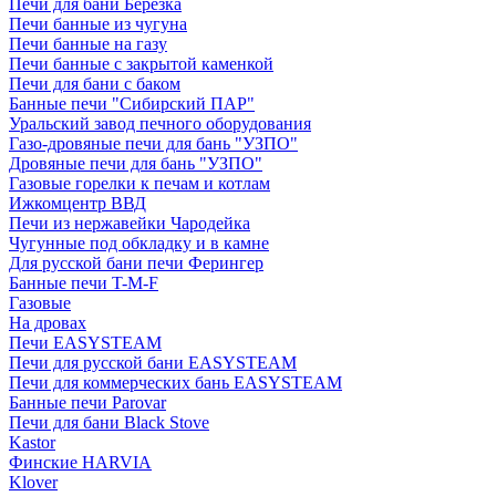
Печи для бани Березка
Печи банные из чугуна
Печи банные на газу
Печи банные с закрытой каменкой
Печи для бани с баком
Банные печи "Сибирский ПАР"
Уральский завод печного оборудования
Газо-дровяные печи для бань "УЗПО"
Дровяные печи для бань "УЗПО"
Газовые горелки к печам и котлам
Ижкомцентр ВВД
Печи из нержавейки Чародейка
Чугунные под обкладку и в камне
Для русской бани печи Ферингер
Банные печи T-M-F
Газовые
На дровах
Печи EASYSTEAM
Печи для русской бани EASYSTEAM
Печи для коммерческих бань EASYSTEAM
Банные печи Parovar
Печи для бани Black Stove
Kastor
Финские HARVIA
Klover