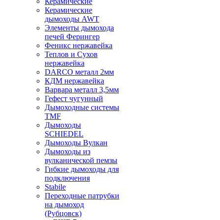
Керамические
Керамические
дымоходы AWT
Элементы дымохода
печей Ферингер
Феникс нержавейка
Теплов и Сухов
нержавейка
DARCO металл 2мм
КДМ нержавейка
Варвара металл 3,5мм
Гефест чугунный
Дымоходные системы
TMF
Дымоходы
SCHIEDEL
Дымоходы Вулкан
Дымоходы из
вулканической пемзы
Гибкие дымоходы для
подключения
Stabile
Переходные патрубки
на дымоход
(Рубцовск)