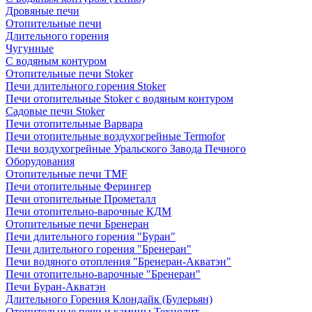
Дровяные печи
Отопительные печи
Длительного горения
Чугунные
C водяным контуром
Отопительные печи Stoker
Печи длительного горения Stoker
Печи отопительные Stoker с водяным контуром
Садовые печи Stoker
Печи отопительные Варвара
Печи отопительные воздухогрейные Termofor
Печи воздухогрейные Уральского Завода Печного
Оборудования
Отопительные печи TMF
Печи отопительные Ферингер
Печи отопительные Прометалл
Печи отопительно-варочные КДМ
Отопительные печи Бренеран
Печи длительного горения "Буран"
Печи длительного горения "Бренеран"
Печи водяного отопления "Бренеран-Акватэн"
Печи отопительно-варочные "Бренеран"
Печи Буран-Акватэн
Длительного Горения Клондайк (Булерьян)
Отопительные печи и камины Технолит