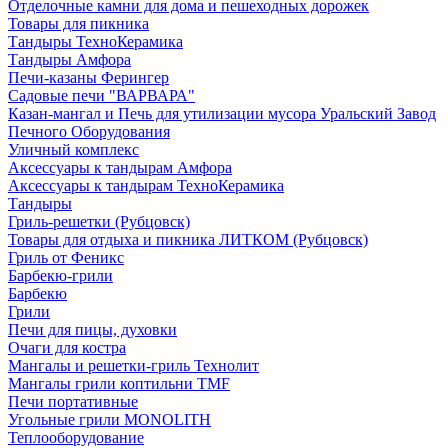
Отделочные камни для дома и пешеходных дорожек
Товары для пикника
Тандыры ТехноКерамика
Тандыры Амфора
Печи-казаны Ферингер
Садовые печи "ВАРВАРА"
Казан-мангал и Печь для утилизации мусора Уральский Завод
Печного Оборудования
Уличный комплекс
Аксессуары к тандырам Амфора
Аксессуары к тандырам ТехноКерамика
Тандыры
Гриль-решетки (Рубцовск)
Товары для отдыха и пикника ЛИТКОМ (Рубцовск)
Гриль от Феникс
Барбекю-грили
Барбекю
Грили
Печи для пицы, духовки
Очаги для костра
Мангалы и решетки-гриль Технолит
Мангалы грили коптильни TMF
Печи портативные
Угольные грили MONOLITH
Теплооборудование