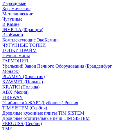
Изразцовые
Керамические
Металлические
Чугунные
В Камне
INVICTA (Франция)
ЭкоКамин
Комплектующие ЭкоКамин
ЧУГУННЫЕ ТОПКИ
ТОПКИ ПРАЙМ
Печи-камины
ГАРМОНИЯ
Уральский Завод Печного Оборудования (Бранденбург,
Монарх)
PLAMEN (Хорватия)
KAWMET (Польша)
KRATKI (Польша)
ABX (Чехия)
FIREWAY
"Сибирский ЖАР" (Рубцовск) Россия
TIM SISTEM (Сербия)
Дровяные кухонные плиты TIM SISTEM
Дровяные отопительные печи TIM SISTEM
FERGUSS (Сербия)
TMF