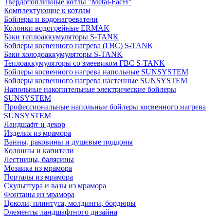
Твердотопливные котлы "Metal-FacH"
Комплектующие к котлам
Бойлеры и водонагреватели
Колонки водогрейные ERMAK
Баки теплоаккумуляторы S-TANK
Бойлеры косвенного нагрева (ГВС) S-TANK
Баки холодоаккумуляторы S-TANK
Теплоаккумуляторы со змеевиком ГВС S-TANK
Бойлеры косвенного нагрева напольные SUNSYSTEM
Бойлеры косвенного нагрева настенные SUNSYSTEM
Напольные накопительные электрические бойлеры
SUNSYSTEM
Профессиональные напольные бойлеры косвенного нагрева
SUNSYSTEM
Ландшафт и декор
Изделия из мрамора
Ванны, раковины и душевые поддоны
Колонны и капители
Лестницы, балясины
Мозаика из мрамора
Порталы из мрамора
Скульптура и вазы из мрамора
Фонтаны из мрамора
Цоколи, плинтуса, молдинги, бордюры
Элементы ландшафтного дизайна