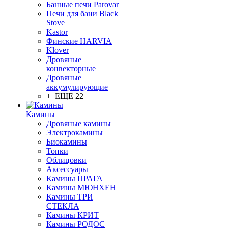
Банные печи Parovar
Печи для бани Black
Stove
Kastor
Финские HARVIA
Klover
Дровяные
конвекторные
Дровяные
аккумулирующие
+ ЕЩЕ 22
Камины
Дровяные камины
Электрокамины
Биокамины
Топки
Облицовки
Аксессуары
Камины ПРАГА
Камины МЮНХЕН
Камины ТРИ
СТЕКЛА
Камины КРИТ
Камины РОДОС