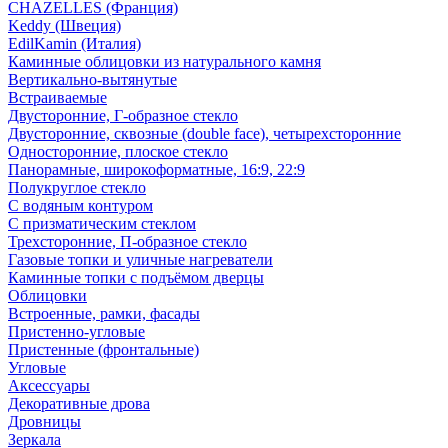
CHAZELLES (Франция)
Keddy (Швеция)
EdilKamin (Италия)
Каминные облицовки из натурального камня
Вертикально-вытянутые
Встраиваемые
Двусторонние, Г-образное стекло
Двусторонние, сквозные (double face), четырехсторонние
Односторонние, плоское стекло
Панорамные, широкоформатные, 16:9, 22:9
Полукруглое стекло
С водяным контуром
С призматическим стеклом
Трехсторонние, П-образное стекло
Газовые топки и уличные нагреватели
Каминные топки с подъёмом дверцы
Облицовки
Встроенные, рамки, фасады
Пристенно-угловые
Пристенные (фронтальные)
Угловые
Аксессуары
Декоративные дрова
Дровницы
Зеркала