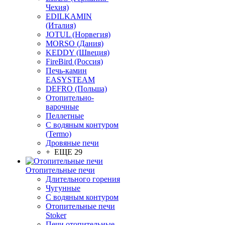
Чехия)
EDILKAMIN
(Италия)
JOTUL (Норвегия)
MORSO (Дания)
KEDDY (Швеция)
FireBird (Россия)
Печь-камин
EASYSTEAM
DEFRO (Польша)
Отопительно-
варочные
Пеллетные
С водяным контуром
(Termo)
Дровяные печи
+ ЕЩЕ 29
Отопительные печи
Длительного горения
Чугунные
C водяным контуром
Отопительные печи
Stoker
Печи отопительные