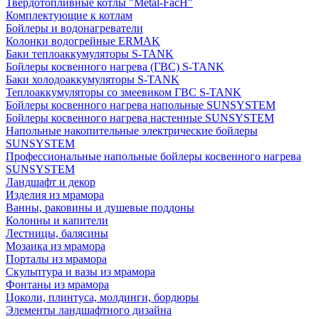
Твердотопливные котлы "Metal-FacH"
Комплектующие к котлам
Бойлеры и водонагреватели
Колонки водогрейные ERMAK
Баки теплоаккумуляторы S-TANK
Бойлеры косвенного нагрева (ГВС) S-TANK
Баки холодоаккумуляторы S-TANK
Теплоаккумуляторы со змеевиком ГВС S-TANK
Бойлеры косвенного нагрева напольные SUNSYSTEM
Бойлеры косвенного нагрева настенные SUNSYSTEM
Напольные накопительные электрические бойлеры
SUNSYSTEM
Профессиональные напольные бойлеры косвенного нагрева
SUNSYSTEM
Ландшафт и декор
Изделия из мрамора
Ванны, раковины и душевые поддоны
Колонны и капители
Лестницы, балясины
Мозаика из мрамора
Порталы из мрамора
Скульптура и вазы из мрамора
Фонтаны из мрамора
Цоколи, плинтуса, молдинги, бордюры
Элементы ландшафтного дизайна