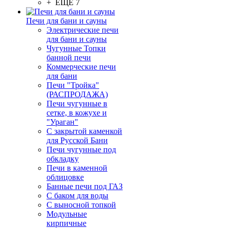
+ ЕЩЕ 7
Печи для бани и сауны
Электрические печи
для бани и сауны
Чугунные Топки
банной печи
Коммерческие печи
для бани
Печи "Тройка"
(РАСПРОДАЖА)
Печи чугунные в
сетке, в кожухе и
"Ураган"
С закрытой каменкой
для Русской Бани
Печи чугунные под
обкладку
Печи в каменной
облицовке
Банные печи под ГАЗ
С баком для воды
С выносной топкой
Модульные
кирпичные