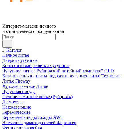
Интернет-магазин печного
и отопительного оборудования
Каталог
Печное литьё
Дверки чугунные
Колосниковые решетки чугунные
Чугунное литье "Рубцовский литейный комплекс" OLD
Казанные печи, плиты под казан, чугунное литье Технолит
Литье Fireway
Художественное Литье
Чугунная посуда
Печное-каминное литье (Рубцовск)
Дымоходы
Нержавеющие
Керамические
Керамические дымоходы AWT
Элементы дымохода печей Ферингер
Феникс нержавейка