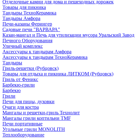
Отделочные камни для дома и пешеходных дорожек
Товары для пикника
Тандыры ТехноКерамика
Тандыры Амфора
Печи-казаны Ферингер
Садовые печи "ВАРВАРА"
Казан-мангал и Печь для утилизации мусора Уральский Завод
Печного Оборудования
Уличный комплекс
Аксессуары к тандырам Амфора
Аксессуары к тандырам ТехноКерамика
Тандыры
Гриль-решетки (Рубцовск)
Товары для отдыха и пикника ЛИТКОМ (Рубцовск)
Гриль от Феникс
Барбекю-грили
Барбекю
Грили
Печи для пицы, духовки
Очаги для костра
Мангалы и решетки-гриль Технолит
Мангалы грили коптильни TMF
Печи портативные
Угольные грили MONOLITH
Теплооборудование