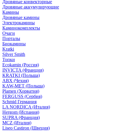
Дровяные конвекторные
Дровяные аккумулирующие
Камины
Дровяные камины
Электрокамины
Каминокомплекты
Очаги
Порталы
Биокамины
Kratki
Silver Smith
Топки
Ecokamin (Россия)
INVICTA (Франция)
KRATKI (Польша)
ABX (Чехия)
KAW-MET (Польша)
Plamen (Хорватия)
FERGUSS (Сербия)
Schmid Германия
LA NORDICA (Италия)
Hergom (Испания)
SUPRA (Франция)
MCZ (Италия)
Liseo Castiron (Швеция)