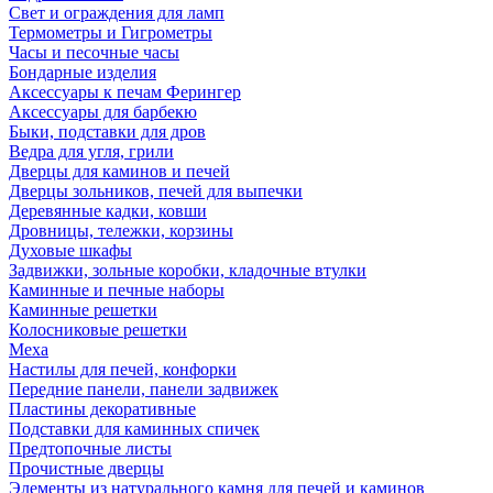
Свет и ограждения для ламп
Термометры и Гигрометры
Часы и песочные часы
Бондарные изделия
Аксессуары к печам Ферингер
Аксессуары для барбекю
Быки, подставки для дров
Ведра для угля, грили
Дверцы для каминов и печей
Дверцы зольников, печей для выпечки
Деревянные кадки, ковши
Дровницы, тележки, корзины
Духовые шкафы
Задвижки, зольные коробки, кладочные втулки
Каминные и печные наборы
Каминные решетки
Колосниковые решетки
Меха
Настилы для печей, конфорки
Передние панели, панели задвижек
Пластины декоративные
Подставки для каминных спичек
Предтопочные листы
Прочистные дверцы
Элементы из натурального камня для печей и каминов