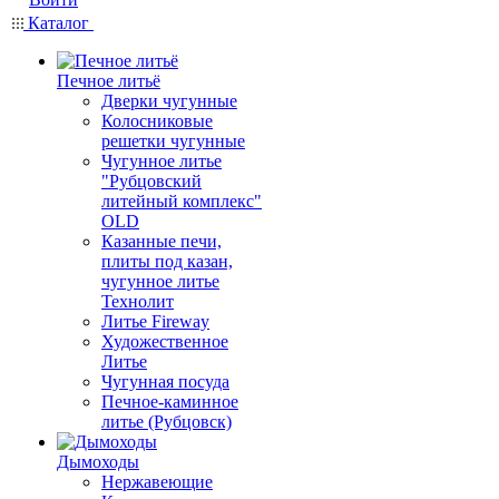
Каталог
Печное литьё
Дверки чугунные
Колосниковые
решетки чугунные
Чугунное литье
"Рубцовский
литейный комплекс"
OLD
Казанные печи,
плиты под казан,
чугунное литье
Технолит
Литье Fireway
Художественное
Литье
Чугунная посуда
Печное-каминное
литье (Рубцовск)
Дымоходы
Нержавеющие