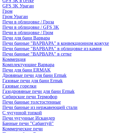
GFS 3K в сетке
GFS 3K Ураган
Гром
Гром Ураган
Печи в облицовке / Гроза
Печи в облицовке / GFS 3K
Печи в облицовке / Гром
Печи для бани Варвара
Печи банные "ВАРВАРА" в конвекционном кожухе
Печи банные "ВАРВАРА" в облицовке из камня
Печи банные "ВАРВАРА" в сетке
Коммерция
Комплектующие Варвара
Печи для бани ERMAK
Дровяные печи для бани Ermak
Газовые печи для бани Ermak
Газовые горелки
Газодровяные печи для бани Ermak
Сибирские печи Термофор
Печи банные толстостенные
Печи банные из нержавеющей стали
С чугунной топкой
Печи чугунные Искандер
Банные печи "Сабантуй"
Коммерческие печи