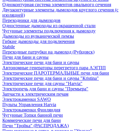
Одноконтурная система элементов овального сечения
Двухконтурные элементы дымоходов круглого сечения (с
изоляцией)
Переходники для дымоходов
Одностенные дымоходы из окрашенной стали
Чугунные элементы подключения к дымоходу
Дымоходы из вулканической пемзы
Гибкие дымоходы для подключения
Stabile
Переходные патрубки на дымоход (Рубцовск)
Печи для бани и сауны
Электрические печи для бани и сауны
Автономные генераторы перегретого пара АЭГПП
Электрические ПАРОТЕРМАЛЬНЫЕ печи для бани
Электрические печи для бани и сауны "Кristina"
Электрические печи для сауны "Harvia"
Электропечь для бани и сауны "Премьера"
Запчасти к электрическим печам
Электрокаменки SAWO
Пульты Управления Harvia
Электрокаменки Финляндия
Чугунные Топки банной печи
Коммерческие печи для бани
Печи "Тройка" (РАСПРОДАЖА)
Печи чугунные в сетке, в кожухе и "Ураган"