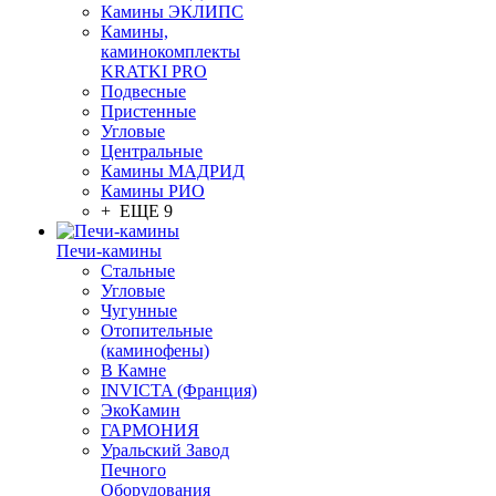
Камины ЭКЛИПС
Камины,
каминокомплекты
KRATKI PRO
Подвесные
Пристенные
Угловые
Центральные
Камины МАДРИД
Камины РИО
+ ЕЩЕ 9
Печи-камины
Стальные
Угловые
Чугунные
Отопительные
(каминофены)
В Камне
INVICTA (Франция)
ЭкоКамин
ГАРМОНИЯ
Уральский Завод
Печного
Оборудования