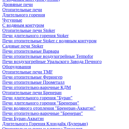
Дровяные печи
Отопительные печи
Длительного горения
Чугунные
C водяным контуром
Отопительные печи Stoker
Печи длительного горения Stoker
Печи отопительные Stoker с водяным контуром
Садовые печи Stoker
Печи отопительные Варвара
Печи отопительные воздухогрейные Termofor
Печи воздухогрейные Уральского Завода Печного
Оборудования
Отопительные печи TMF
Печи отопительные Ферингер
Печи отопительные Прометалл
Печи отопительно-варочные КДМ
Отопительные печи Бренеран
Печи длительного горения "Буран"
Печи длительного горения "Бренеран"
Печи водяного отопления "Бренеран-Акватэн"
Печи отопительно-варочные "Бренеран"
Печи Буран-Акватэн
Длительного Горения Клондайк (Булерьян)
Отопительные печи и камины Технолит