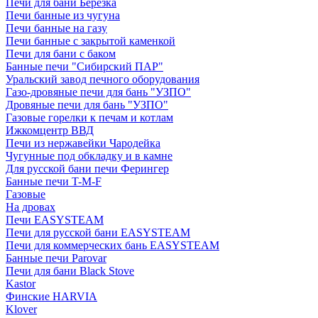
Печи для бани Березка
Печи банные из чугуна
Печи банные на газу
Печи банные с закрытой каменкой
Печи для бани с баком
Банные печи "Сибирский ПАР"
Уральский завод печного оборудования
Газо-дровяные печи для бань "УЗПО"
Дровяные печи для бань "УЗПО"
Газовые горелки к печам и котлам
Ижкомцентр ВВД
Печи из нержавейки Чародейка
Чугунные под обкладку и в камне
Для русской бани печи Ферингер
Банные печи T-M-F
Газовые
На дровах
Печи EASYSTEAM
Печи для русской бани EASYSTEAM
Печи для коммерческих бань EASYSTEAM
Банные печи Parovar
Печи для бани Black Stove
Kastor
Финские HARVIA
Klover