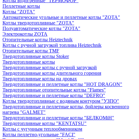
Котлы водогрейные "ТЕРМОФОР"
Пеллетные котлы
Котлы "ZOTA"
Автоматические угольные и пеллетные котлы "ZOTA"
Котлы твердотопливные "ZOTA"
Полуавтоматические котлы "ZOTA"
Электрокотлы ZOTA
Отопительные котлы Heiztechnik
Котлы с ручной загрузкой топлива Heiztechnik
Отопительные котлы TMF
Твердотопливные котлы Stoker
Твердотопливные котлы
Твердотопливные котлы с ручной загрузкой
Твердотопливные котлы длительного горения
Твердотопливные котлы на дровах
Твердотопливные и пеллетные котлы "HOT DRAGON"
Твердотопливные отопительные котлы "Flames"
Твердотопливные и пеллетные котлы "DEFRO"
Котлы твердотопливные с водяным контуром "УЗПО"
Твердотопливные и пеллетные котлы, бойлеры косвенного
нагрева "GALMET"
Твердотопливные и пеллетные котлы "БЕЛКОМiН"
Твердотопливные котлы "KENTATSU"
Котлы с чугунным теплообменником
Котлы пеллетно-угольные "FACI"