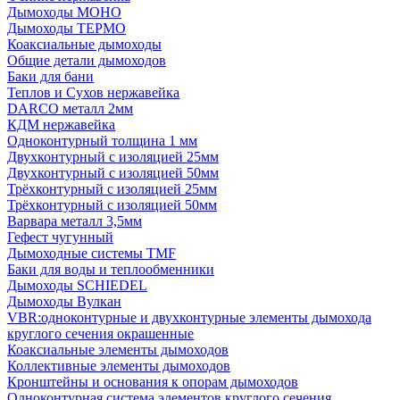
Дымоходы МОНО
Дымоходы ТЕРМО
Коаксиальные дымоходы
Общие детали дымоходов
Баки для бани
Теплов и Сухов нержавейка
DARCO металл 2мм
КДМ нержавейка
Одноконтурный толщина 1 мм
Двухконтурный с изоляцией 25мм
Двухконтурный с изоляцией 50мм
Трёхконтурный с изоляцией 25мм
Трёхконтурный с изоляцией 50мм
Варвара металл 3,5мм
Гефест чугунный
Дымоходные системы TMF
Баки для воды и теплообменники
Дымоходы SCHIEDEL
Дымоходы Вулкан
VBR:одноконтурные и двухконтурные элементы дымохода
круглого сечения окрашенные
Коаксиальные элементы дымоходов
Коллективные элементы дымоходов
Кронштейны и основания к опорам дымоходов
Одноконтурная система элементов круглого сечения