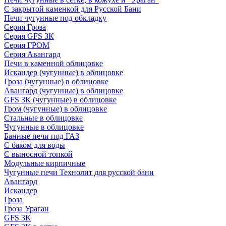
С закрытой каменкой для Русской Бани
Печи чугунные под обкладку
Серия Гроза
Серия GFS ЗК
Серия ГРОМ
Серия Авангард
Печи в каменной облицовке
Искандер (чугунные) в облицовке
Гроза (чугунные) в облицовке
Авангард (чугунные) в облицовке
GFS ЗК (чугунные) в облицовке
Гром (чугунные) в облицовке
Стальные в облицовке
Чугунные в облицовке
Банные печи под ГАЗ
С баком для воды
С выносной топкой
Модульные кирпичные
Чугунные печи Технолит для русской бани
Авангард
Искандер
Гроза
Гроза Ураган
GFS 3K