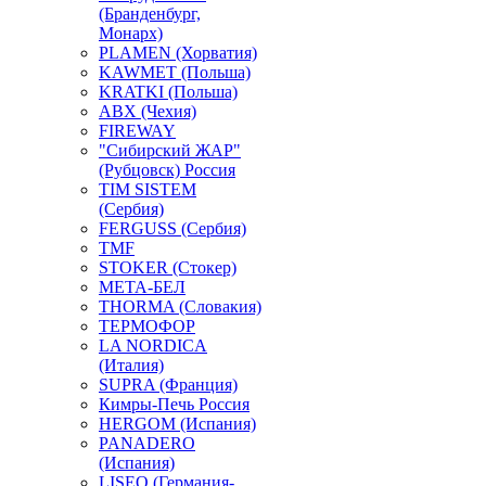
(Бранденбург,
Монарх)
PLAMEN (Хорватия)
KAWMET (Польша)
KRATKI (Польша)
ABX (Чехия)
FIREWAY
"Сибирский ЖАР"
(Рубцовск) Россия
TIM SISTEM
(Сербия)
FERGUSS (Сербия)
TMF
STOKER (Стокер)
МЕТА-БЕЛ
THORMA (Словакия)
ТЕРМОФОР
LA NORDICA
(Италия)
SUPRA (Франция)
Кимры-Печь Россия
HERGOM (Испания)
PANADERO
(Испания)
LISEO (Германия-