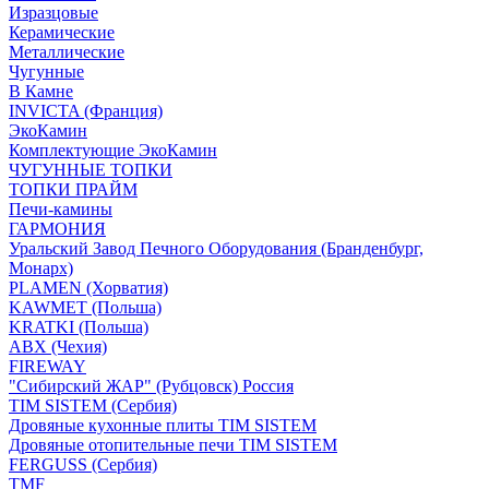
Изразцовые
Керамические
Металлические
Чугунные
В Камне
INVICTA (Франция)
ЭкоКамин
Комплектующие ЭкоКамин
ЧУГУННЫЕ ТОПКИ
ТОПКИ ПРАЙМ
Печи-камины
ГАРМОНИЯ
Уральский Завод Печного Оборудования (Бранденбург,
Монарх)
PLAMEN (Хорватия)
KAWMET (Польша)
KRATKI (Польша)
ABX (Чехия)
FIREWAY
"Сибирский ЖАР" (Рубцовск) Россия
TIM SISTEM (Сербия)
Дровяные кухонные плиты TIM SISTEM
Дровяные отопительные печи TIM SISTEM
FERGUSS (Сербия)
TMF