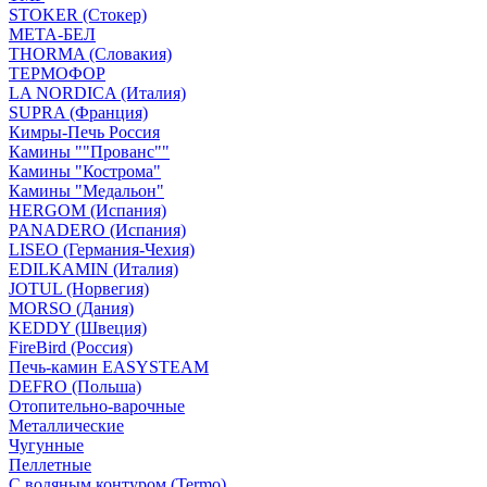
STOKER (Стокер)
МЕТА-БЕЛ
THORMA (Словакия)
ТЕРМОФОР
LA NORDICA (Италия)
SUPRA (Франция)
Кимры-Печь Россия
Камины ""Прованс""
Камины "Кострома"
Камины "Медальон"
HERGOM (Испания)
PANADERO (Испания)
LISEO (Германия-Чехия)
EDILKAMIN (Италия)
JOTUL (Норвегия)
MORSO (Дания)
KEDDY (Швеция)
FireBird (Россия)
Печь-камин EASYSTEAM
DEFRO (Польша)
Отопительно-варочные
Металлические
Чугунные
Пеллетные
С водяным контуром (Termo)