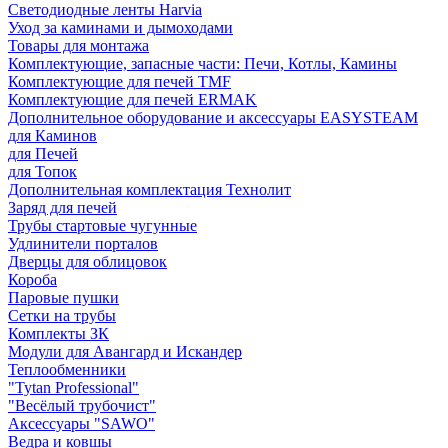
Светодиодные ленты Harvia
Уход за каминами и дымоходами
Товары для монтажа
Комплектующие, запасные части: Печи, Котлы, Камины
Комплектующие для печей TMF
Комплектующие для печей ERMAK
Дополнительное оборудование и аксессуары EASYSTEAM
для Каминов
для Печей
для Топок
Дополнительная комплектация Технолит
Заряд для печей
Трубы стартовые чугунные
Удлинители порталов
Дверцы для облицовок
Короба
Паровые пушки
Сетки на трубы
Комплекты ЗК
Модули для Авангард и Искандер
Теплообменники
"Tytan Professional"
"Весёлый трубочист"
Аксессуары "SAWO"
Ведра и ковшы