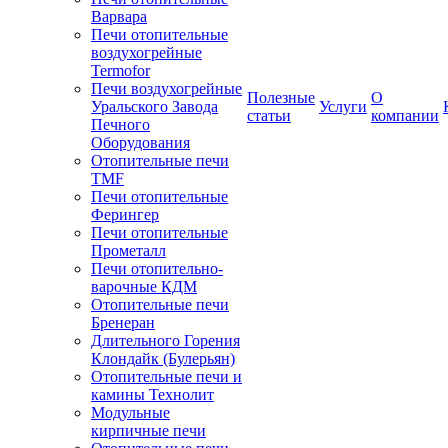
Варвара
Печи отопительные
воздухогрейные
Termofor
Печи воздухогрейные
Полезные
О
Уральского Завода
Услуги
статьи
компании
Печного
Оборудования
Отопительные печи
TMF
Печи отопительные
Ферингер
Печи отопительные
Прометалл
Печи отопительно-
варочные КДМ
Отопительные печи
Бренеран
Длительного Горения
Клондайк (Булерьян)
Отопительные печи и
камины Технолит
Модульные
кирпичные печи