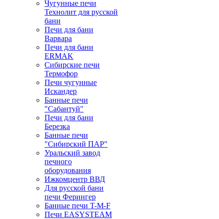
Чугунные печи
Технолит для русской
бани
Печи для бани
Варвара
Печи для бани
ERMAK
Сибирские печи
Термофор
Печи чугунные
Искандер
Банные печи
"Сабантуй"
Печи для бани
Березка
Банные печи
"Сибирский ПАР"
Уральский завод
печного
оборудования
Ижкомцентр ВВД
Для русской бани
печи Ферингер
Банные печи T-M-F
Печи EASYSTEAM