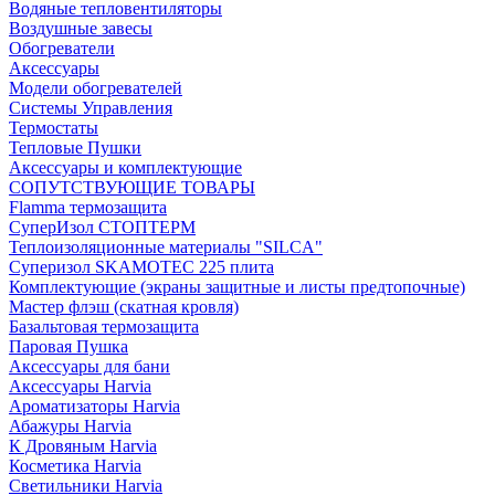
Водяные тепловентиляторы
Воздушные завесы
Обогреватели
Аксессуары
Модели обогревателей
Системы Управления
Термостаты
Тепловые Пушки
Аксессуары и комплектующие
СОПУТСТВУЮЩИЕ ТОВАРЫ
Flamma термозащита
СуперИзол СТОПТЕРМ
Теплоизоляционные материалы "SILCA"
Суперизол SKAMOTEC 225 плита
Комплектующие (экраны защитные и листы предтопочные)
Мастер флэш (скатная кровля)
Базальтовая термозащита
Паровая Пушка
Аксессуары для бани
Аксессуары Harvia
Ароматизаторы Harvia
Абажуры Harvia
К Дровяным Harvia
Косметика Harvia
Светильники Harvia