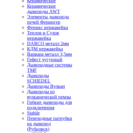
Керамические
Керамические
дымоходы AWT
Элементы дымохода
печей Ферингер
Феникс нержавейка
Теплов и Сухов
нержавейка
DARCO металл 2мм
КДМ нержавейка
Варвара металл 3,5мм
Гефест чугунный
Дымоходные системы
TMF
Дымоходы
SCHIEDEL
Дымоходы Вулкан
Дымоходы из
вулканической пемзы
Гибкие дымоходы для
подключения
Stabile
Переходные патрубки
на дымоход
(Рубцовск)