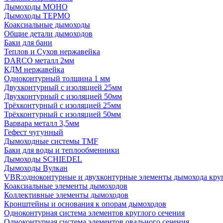
Дымоходы МОНО
Дымоходы ТЕРМО
Коаксиальные дымоходы
Общие детали дымоходов
Баки для бани
Теплов и Сухов нержавейка
DARCO металл 2мм
КДМ нержавейка
Одноконтурный толщина 1 мм
Двухконтурный с изоляцией 25мм
Двухконтурный с изоляцией 50мм
Трёхконтурный с изоляцией 25мм
Трёхконтурный с изоляцией 50мм
Варвара металл 3,5мм
Гефест чугунный
Дымоходные системы TMF
Баки для воды и теплообменники
Дымоходы SCHIEDEL
Дымоходы Вулкан
VBR:одноконтурные и двухконтурные элементы дымохода кру
Коаксиальные элементы дымоходов
Коллективные элементы дымоходов
Кронштейны и основания к опорам дымоходов
Одноконтурная система элементов круглого сечения
Одноконтурная система элементов овального сечения