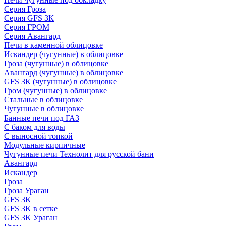
Серия Гроза
Серия GFS ЗК
Серия ГРОМ
Серия Авангард
Печи в каменной облицовке
Искандер (чугунные) в облицовке
Гроза (чугунные) в облицовке
Авангард (чугунные) в облицовке
GFS ЗК (чугунные) в облицовке
Гром (чугунные) в облицовке
Стальные в облицовке
Чугунные в облицовке
Банные печи под ГАЗ
С баком для воды
С выносной топкой
Модульные кирпичные
Чугунные печи Технолит для русской бани
Авангард
Искандер
Гроза
Гроза Ураган
GFS 3K
GFS 3K в сетке
GFS 3K Ураган