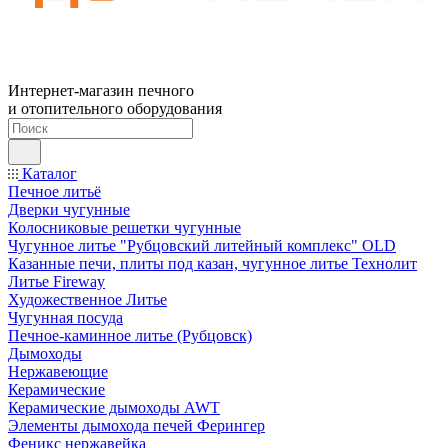
Интернет-магазин печного
и отопительного оборудования
Каталог
Печное литьё
Дверки чугунные
Колосниковые решетки чугунные
Чугунное литье "Рубцовский литейный комплекс" OLD
Казанные печи, плиты под казан, чугунное литье Технолит
Литье Fireway
Художественное Литье
Чугунная посуда
Печное-каминное литье (Рубцовск)
Дымоходы
Нержавеющие
Керамические
Керамические дымоходы AWT
Элементы дымохода печей Ферингер
Феникс нержавейка