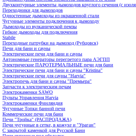
Двухконтурные элементы дымоходов круглого сечения (с изол
Переходники для дымоходов
Одностенные дымоходы из окрашенной стали
Чугунные элементы подключения к дымоходу
Дымоходы из вулканической пемзы
Гибкие дымоходы для подключения
Stabile
Переходные патрубки на дымоход (Рубцовск)
Печи для бани и сауны
Электрические печи для бани и сауны
Автономные генераторы перегретого пара АЭГПП
Электрические ПАРОТЕРМАЛЬНЫЕ печи для бани
Электрические печи для бани и сауны "Кristina"
Электрические печи для сауны "Harvia"
Электропечь для бани и сауны "Премьера"
Запчасти к электрическим печам
Электрокаменки SAWO
Пульты Управления Harvia
Электрокаменки Финляндия
Чугунные Топки банной печи
Коммерческие печи для бани
Печи "Тройка" (РАСПРОДАЖА)
Печи чугунные в сетке, в кожухе и "Ураган"
С закрытой каменкой для Русской Бани
Печи чугунные под обкладку