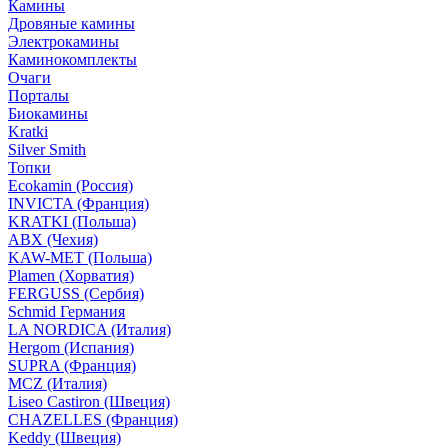
Камины
Дровяные камины
Электрокамины
Каминокомплекты
Очаги
Порталы
Биокамины
Kratki
Silver Smith
Топки
Ecokamin (Россия)
INVICTA (Франция)
KRATKI (Польша)
ABX (Чехия)
KAW-MET (Польша)
Plamen (Хорватия)
FERGUSS (Сербия)
Schmid Германия
LA NORDICA (Италия)
Hergom (Испания)
SUPRA (Франция)
MCZ (Италия)
Liseo Castiron (Швеция)
CHAZELLES (Франция)
Keddy (Швеция)