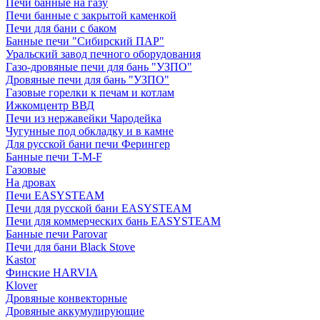
Печи банные на газу
Печи банные с закрытой каменкой
Печи для бани с баком
Банные печи "Сибирский ПАР"
Уральский завод печного оборудования
Газо-дровяные печи для бань "УЗПО"
Дровяные печи для бань "УЗПО"
Газовые горелки к печам и котлам
Ижкомцентр ВВД
Печи из нержавейки Чародейка
Чугунные под обкладку и в камне
Для русской бани печи Ферингер
Банные печи T-M-F
Газовые
На дровах
Печи EASYSTEAM
Печи для русской бани EASYSTEAM
Печи для коммерческих бань EASYSTEAM
Банные печи Parovar
Печи для бани Black Stove
Kastor
Финские HARVIA
Klover
Дровяные конвекторные
Дровяные аккумулирующие