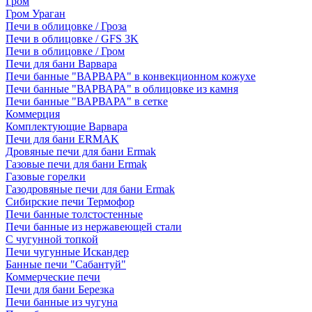
Гром
Гром Ураган
Печи в облицовке / Гроза
Печи в облицовке / GFS 3K
Печи в облицовке / Гром
Печи для бани Варвара
Печи банные "ВАРВАРА" в конвекционном кожухе
Печи банные "ВАРВАРА" в облицовке из камня
Печи банные "ВАРВАРА" в сетке
Коммерция
Комплектующие Варвара
Печи для бани ERMAK
Дровяные печи для бани Ermak
Газовые печи для бани Ermak
Газовые горелки
Газодровяные печи для бани Ermak
Сибирские печи Термофор
Печи банные толстостенные
Печи банные из нержавеющей стали
С чугунной топкой
Печи чугунные Искандер
Банные печи "Сабантуй"
Коммерческие печи
Печи для бани Березка
Печи банные из чугуна