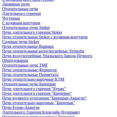
Дровяные печи
Отопительные печи
Длительного горения
Чугунные
C водяным контуром
Отопительные печи Stoker
Печи длительного горения Stoker
Печи отопительные Stoker с водяным контуром
Садовые печи Stoker
Печи отопительные Варвара
Печи отопительные воздухогрейные Termofor
Печи воздухогрейные Уральского Завода Печного
Оборудования
Отопительные печи TMF
Печи отопительные Ферингер
Печи отопительные Прометалл
Печи отопительно-варочные КДМ
Отопительные печи Бренеран
Печи длительного горения "Буран"
Печи длительного горения "Бренеран"
Печи водяного отопления "Бренеран-Акватэн"
Печи отопительно-варочные "Бренеран"
Печи Буран-Акватэн
Длительного Горения Клондайк (Булерьян)
Отопительные печи и камины Технолит