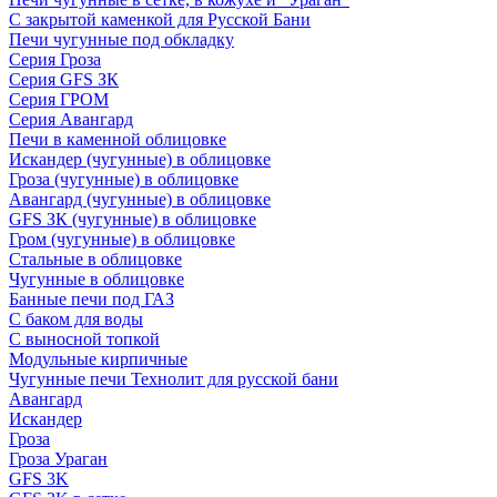
С закрытой каменкой для Русской Бани
Печи чугунные под обкладку
Серия Гроза
Серия GFS ЗК
Серия ГРОМ
Серия Авангард
Печи в каменной облицовке
Искандер (чугунные) в облицовке
Гроза (чугунные) в облицовке
Авангард (чугунные) в облицовке
GFS ЗК (чугунные) в облицовке
Гром (чугунные) в облицовке
Стальные в облицовке
Чугунные в облицовке
Банные печи под ГАЗ
С баком для воды
С выносной топкой
Модульные кирпичные
Чугунные печи Технолит для русской бани
Авангард
Искандер
Гроза
Гроза Ураган
GFS 3K