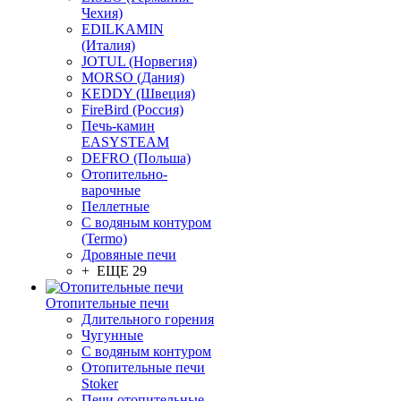
Чехия)
EDILKAMIN
(Италия)
JOTUL (Норвегия)
MORSO (Дания)
KEDDY (Швеция)
FireBird (Россия)
Печь-камин
EASYSTEAM
DEFRO (Польша)
Отопительно-
варочные
Пеллетные
С водяным контуром
(Termo)
Дровяные печи
+ ЕЩЕ 29
Отопительные печи
Длительного горения
Чугунные
C водяным контуром
Отопительные печи
Stoker
Печи отопительные