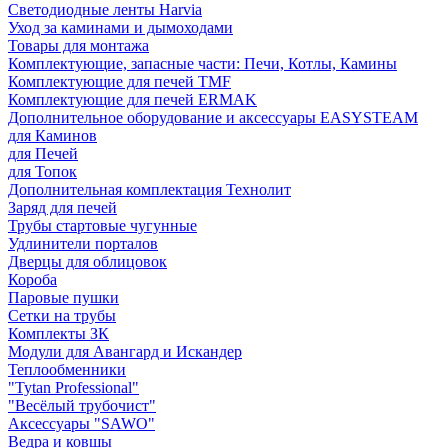
Светодиодные ленты Harvia
Уход за каминами и дымоходами
Товары для монтажа
Комплектующие, запасные части: Печи, Котлы, Камины
Комплектующие для печей TMF
Комплектующие для печей ERMAK
Дополнительное оборудование и аксессуары EASYSTEAM
для Каминов
для Печей
для Топок
Дополнительная комплектация Технолит
Заряд для печей
Трубы стартовые чугунные
Удлинители порталов
Дверцы для облицовок
Короба
Паровые пушки
Сетки на трубы
Комплекты ЗК
Модули для Авангард и Искандер
Теплообменники
"Tytan Professional"
"Весёлый трубочист"
Аксессуары "SAWO"
Ведра и ковшы