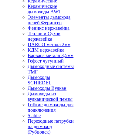
Керамические
Керамические
дымоходы AWT
Элементы дымохода
печей Ферингер
Феникс нержавейка
Теплов и Сухов
нержавейка
DARCO металл 2мм
КДМ нержавейка
Варвара металл 3,5мм
Гефест чугунный
Дымоходные системы
TMF
Дымоходы
SCHIEDEL
Дымоходы Вулкан
Дымоходы из
вулканической пемзы
Гибкие дымоходы для
подключения
Stabile
Переходные патрубки
на дымоход
(Рубцовск)