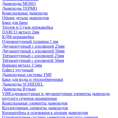
Дымоходы МОНО
Дымоходы ТЕРМО
Коаксиальные дымоходы
Общие детали дымоходов
Баки для бани
Теплов и Сухов нержавейка
DARCO металл 2мм
КДМ нержавейка
Одноконтурный толщина 1 мм
Двухконтурный с изоляцией 25мм
Двухконтурный с изоляцией 50мм
Трёхконтурный с изоляцией 25мм
Трёхконтурный с изоляцией 50мм
Варвара металл 3,5мм
Гефест чугунный
Дымоходные системы TMF
Баки для воды и теплообменники
Дымоходы SCHIEDEL
Дымоходы Вулкан
VBR:одноконтурные и двухконтурные элементы дымохода
круглого сечения окрашенные
Коаксиальные элементы дымоходов
Коллективные элементы дымоходов
Кронштейны и основания к опорам дымоходов
Одноконтурная система элементов круглого сечения