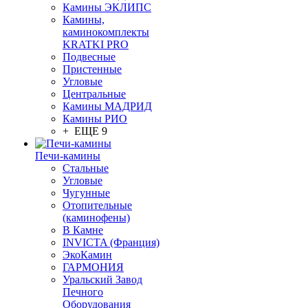
Камины ЭКЛИПС
Камины,
каминокомплекты
KRATKI PRO
Подвесные
Пристенные
Угловые
Центральные
Камины МАДРИД
Камины РИО
+ ЕЩЕ 9
Печи-камины
Стальные
Угловые
Чугунные
Отопительные
(каминофены)
В Камне
INVICTA (Франция)
ЭкоКамин
ГАРМОНИЯ
Уральский Завод
Печного
Оборудования