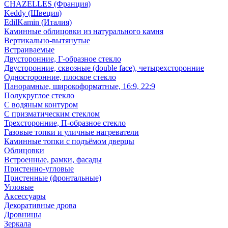
CHAZELLES (Франция)
Keddy (Швеция)
EdilKamin (Италия)
Каминные облицовки из натурального камня
Вертикально-вытянутые
Встраиваемые
Двусторонние, Г-образное стекло
Двусторонние, сквозные (double face), четырехсторонние
Односторонние, плоское стекло
Панорамные, широкоформатные, 16:9, 22:9
Полукруглое стекло
С водяным контуром
С призматическим стеклом
Трехсторонние, П-образное стекло
Газовые топки и уличные нагреватели
Каминные топки с подъёмом дверцы
Облицовки
Встроенные, рамки, фасады
Пристенно-угловые
Пристенные (фронтальные)
Угловые
Аксессуары
Декоративные дрова
Дровницы
Зеркала