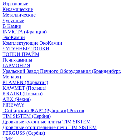
Изразцовые
Керамические
Металлические
Чугунные
В Камне
INVICTA (Франция)
ЭкоКамин
Комплектующие ЭкоКамин
ЧУГУННЫЕ ТОПКИ
ТОПКИ ПРАЙМ
Печи-камины
ГАРМОНИЯ
Уральский Завод Печного Оборудования (Бранденбург,
Монарх)
PLAMEN (Хорватия)
KAWMET (Польша)
KRATKI (Польша)
ABX (Чехия)
FIREWAY
"Сибирский ЖАР" (Рубцовск) Россия
TIM SISTEM (Сербия)
Дровяные кухонные плиты TIM SISTEM
Дровяные отопительные печи TIM SISTEM
FERGUSS (Сербия)
TMF