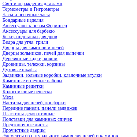
Свет и ограждения для ламп
Термометры и Гигрометры
Часы и песочные часы
Бондарные изделия
Аксессуары к печам Ферингер
Аксессуары для барбекю
Быки, подставки для дров
Ведра для угля, грили
Дверцы для каминов и печей
Дверцы зольников, печей для выпечки
Деревянные кадки, ковши
Дровницы, тележки, корзины
Духовые шкафы
Задвижки, зольные коробки, кладочные втулки
Каминные и печные наборы
Каминные решетки
Колосниковые решетки
Меха
Настилы для печей, конфорки
Передние панели, панели задвижек
Пластины декоративные
Подставки для каминных спичек
Предтопочные листы
Прочистные дверцы
Элементы из натурального камня для печей и каминов