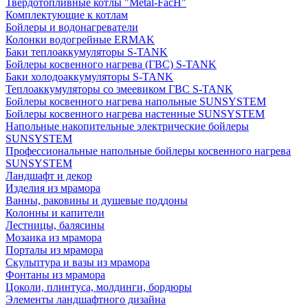
Твердотопливные котлы "Metal-FacH"
Комплектующие к котлам
Бойлеры и водонагреватели
Колонки водогрейные ERMAK
Баки теплоаккумуляторы S-TANK
Бойлеры косвенного нагрева (ГВС) S-TANK
Баки холодоаккумуляторы S-TANK
Теплоаккумуляторы со змеевиком ГВС S-TANK
Бойлеры косвенного нагрева напольные SUNSYSTEM
Бойлеры косвенного нагрева настенные SUNSYSTEM
Напольные накопительные электрические бойлеры
SUNSYSTEM
Профессиональные напольные бойлеры косвенного нагрева
SUNSYSTEM
Ландшафт и декор
Изделия из мрамора
Ванны, раковины и душевые поддоны
Колонны и капители
Лестницы, балясины
Мозаика из мрамора
Порталы из мрамора
Скульптура и вазы из мрамора
Фонтаны из мрамора
Цоколи, плинтуса, молдинги, бордюры
Элементы ландшафтного дизайна