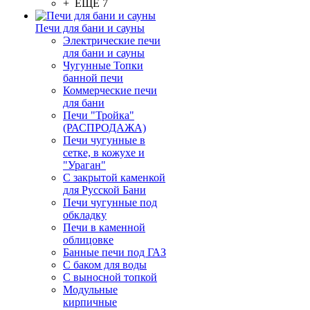
+ ЕЩЕ 7
Печи для бани и сауны
Электрические печи
для бани и сауны
Чугунные Топки
банной печи
Коммерческие печи
для бани
Печи "Тройка"
(РАСПРОДАЖА)
Печи чугунные в
сетке, в кожухе и
"Ураган"
С закрытой каменкой
для Русской Бани
Печи чугунные под
обкладку
Печи в каменной
облицовке
Банные печи под ГАЗ
С баком для воды
С выносной топкой
Модульные
кирпичные