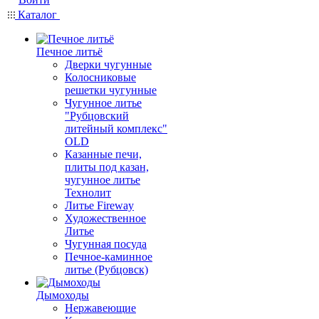
Каталог
Печное литьё
Дверки чугунные
Колосниковые
решетки чугунные
Чугунное литье
"Рубцовский
литейный комплекс"
OLD
Казанные печи,
плиты под казан,
чугунное литье
Технолит
Литье Fireway
Художественное
Литье
Чугунная посуда
Печное-каминное
литье (Рубцовск)
Дымоходы
Нержавеющие