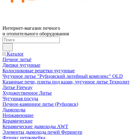
Интернет-магазин печного
и отопительного оборудования
Каталог
Печное литьё
Дверки чугунные
Колосниковые решетки чугунные
Чугунное литье "Рубцовский литейный комплекс" OLD
Казанные печи, плиты под казан, чугунное литье Технолит
Литье Fireway
Художественное Литье
Чугунная посуда
Печное-каминное литье (Рубцовск)
Дымоходы
Нержавеющие
Керамические
Керамические дымоходы AWT
Элементы дымохода печей Ферингер
Феникс нержавейка