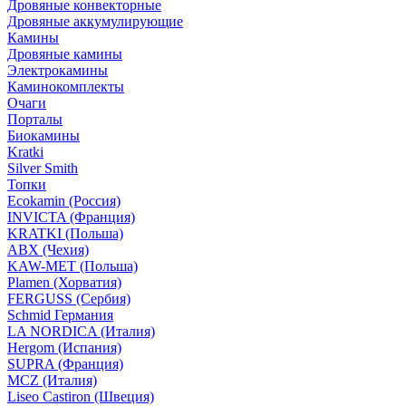
Дровяные конвекторные
Дровяные аккумулирующие
Камины
Дровяные камины
Электрокамины
Каминокомплекты
Очаги
Порталы
Биокамины
Kratki
Silver Smith
Топки
Ecokamin (Россия)
INVICTA (Франция)
KRATKI (Польша)
ABX (Чехия)
KAW-MET (Польша)
Plamen (Хорватия)
FERGUSS (Сербия)
Schmid Германия
LA NORDICA (Италия)
Hergom (Испания)
SUPRA (Франция)
MCZ (Италия)
Liseo Castiron (Швеция)