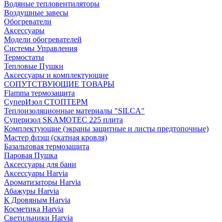
Водяные тепловентиляторы
Воздушные завесы
Обогреватели
Аксессуары
Модели обогревателей
Системы Управления
Термостаты
Тепловые Пушки
Аксессуары и комплектующие
СОПУТСТВУЮЩИЕ ТОВАРЫ
Flamma термозащита
СуперИзол СТОПТЕРМ
Теплоизоляционные материалы "SILCA"
Суперизол SKAMOTEC 225 плита
Комплектующие (экраны защитные и листы предтопочные)
Мастер флэш (скатная кровля)
Базальтовая термозащита
Паровая Пушка
Аксессуары для бани
Аксессуары Harvia
Ароматизаторы Harvia
Абажуры Harvia
К Дровяным Harvia
Косметика Harvia
Светильники Harvia