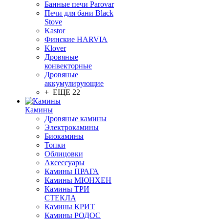
Банные печи Parovar
Печи для бани Black
Stove
Kastor
Финские HARVIA
Klover
Дровяные
конвекторные
Дровяные
аккумулирующие
+ ЕЩЕ 22
Камины
Дровяные камины
Электрокамины
Биокамины
Топки
Облицовки
Аксессуары
Камины ПРАГА
Камины МЮНХЕН
Камины ТРИ
СТЕКЛА
Камины КРИТ
Камины РОДОС