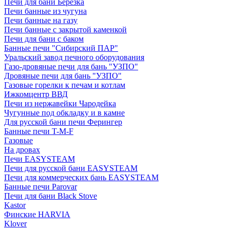
Печи для бани Березка
Печи банные из чугуна
Печи банные на газу
Печи банные с закрытой каменкой
Печи для бани с баком
Банные печи "Сибирский ПАР"
Уральский завод печного оборудования
Газо-дровяные печи для бань "УЗПО"
Дровяные печи для бань "УЗПО"
Газовые горелки к печам и котлам
Ижкомцентр ВВД
Печи из нержавейки Чародейка
Чугунные под обкладку и в камне
Для русской бани печи Ферингер
Банные печи T-M-F
Газовые
На дровах
Печи EASYSTEAM
Печи для русской бани EASYSTEAM
Печи для коммерческих бань EASYSTEAM
Банные печи Parovar
Печи для бани Black Stove
Kastor
Финские HARVIA
Klover