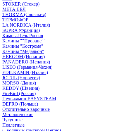
STOKER (Стокер)
МЕТА-БЕЛ
THORMA (Словакия)
ТЕРМОФОР
LA NORDICA (Италия)
SUPRA (Франция)
Кимры-Печь Россия
Камины ""Прованс""
Камины "Кострома"
Камины "Медальон"
HERGOM (Испания)
PANADERO (Испания)
LISEO (Германия-Чехия)
EDILKAMIN (Италия)
JOTUL (Норвегия)
MORSO (Дания)
KEDDY (Швеция)
FireBird (Россия)
Печь-камин EASYSTEAM
DEFRO (Польша)
Отопительно-варочные
Металлические
Чугунные
Пеллетные
С водяным контуром (Termo)