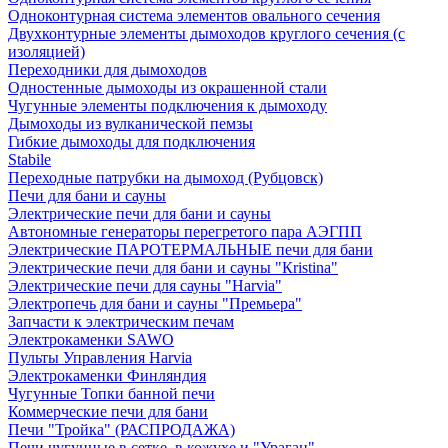
Одноконтурная система элементов овального сечения
Двухконтурные элементы дымоходов круглого сечения (с
изоляцией)
Переходники для дымоходов
Одностенные дымоходы из окрашенной стали
Чугунные элементы подключения к дымоходу
Дымоходы из вулканической пемзы
Гибкие дымоходы для подключения
Stabile
Переходные патрубки на дымоход (Рубцовск)
Печи для бани и сауны
Электрические печи для бани и сауны
Автономные генераторы перегретого пара АЭГПП
Электрические ПАРОТЕРМАЛЬНЫЕ печи для бани
Электрические печи для бани и сауны "Кristina"
Электрические печи для сауны "Harvia"
Электропечь для бани и сауны "Премьера"
Запчасти к электрическим печам
Электрокаменки SAWO
Пульты Управления Harvia
Электрокаменки Финляндия
Чугунные Топки банной печи
Коммерческие печи для бани
Печи "Тройка" (РАСПРОДАЖА)
Печи чугунные в сетке, в кожухе и "Ураган"