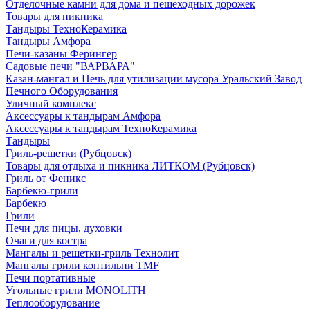
Отделочные камни для дома и пешеходных дорожек
Товары для пикника
Тандыры ТехноКерамика
Тандыры Амфора
Печи-казаны Ферингер
Садовые печи "ВАРВАРА"
Казан-мангал и Печь для утилизации мусора Уральский Завод
Печного Оборудования
Уличный комплекс
Аксессуары к тандырам Амфора
Аксессуары к тандырам ТехноКерамика
Тандыры
Гриль-решетки (Рубцовск)
Товары для отдыха и пикника ЛИТКОМ (Рубцовск)
Гриль от Феникс
Барбекю-грили
Барбекю
Грили
Печи для пицы, духовки
Очаги для костра
Мангалы и решетки-гриль Технолит
Мангалы грили коптильни TMF
Печи портативные
Угольные грили MONOLITH
Теплооборудование