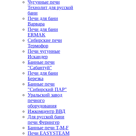
Чугунные печи
Технолит для русской
бани
Печи для бани
Варвара
Печи для бани
ERMAK
Сибирские печи
Термофор
Печи чугунные
Искандер
Банные печи
"Сабантуй"
Печи для бани
Березка
Банные печи
"Сибирский ПАР"
Уральский завод
печного
оборудования
Ижкомцентр ВВД
Для русской бани
печи Ферингер
Банные печи T-M-F
Печи EASYSTEAM