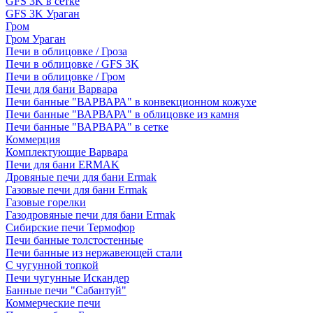
GFS 3K в сетке
GFS 3K Ураган
Гром
Гром Ураган
Печи в облицовке / Гроза
Печи в облицовке / GFS 3K
Печи в облицовке / Гром
Печи для бани Варвара
Печи банные "ВАРВАРА" в конвекционном кожухе
Печи банные "ВАРВАРА" в облицовке из камня
Печи банные "ВАРВАРА" в сетке
Коммерция
Комплектующие Варвара
Печи для бани ERMAK
Дровяные печи для бани Ermak
Газовые печи для бани Ermak
Газовые горелки
Газодровяные печи для бани Ermak
Сибирские печи Термофор
Печи банные толстостенные
Печи банные из нержавеющей стали
С чугунной топкой
Печи чугунные Искандер
Банные печи "Сабантуй"
Коммерческие печи