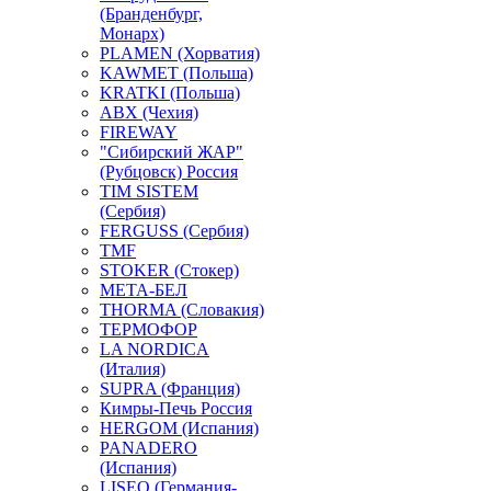
(Бранденбург,
Монарх)
PLAMEN (Хорватия)
KAWMET (Польша)
KRATKI (Польша)
ABX (Чехия)
FIREWAY
"Сибирский ЖАР"
(Рубцовск) Россия
TIM SISTEM
(Сербия)
FERGUSS (Сербия)
TMF
STOKER (Стокер)
МЕТА-БЕЛ
THORMA (Словакия)
ТЕРМОФОР
LA NORDICA
(Италия)
SUPRA (Франция)
Кимры-Печь Россия
HERGOM (Испания)
PANADERO
(Испания)
LISEO (Германия-