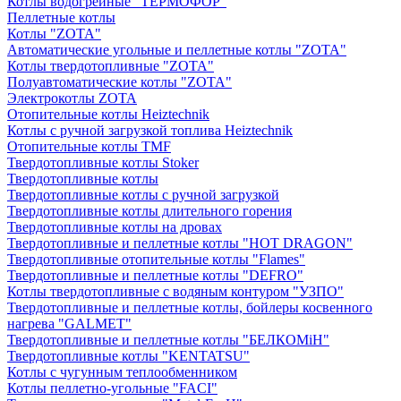
Котлы водогрейные "ТЕРМОФОР"
Пеллетные котлы
Котлы "ZOTA"
Автоматические угольные и пеллетные котлы "ZOTA"
Котлы твердотопливные "ZOTA"
Полуавтоматические котлы "ZOTA"
Электрокотлы ZOTA
Отопительные котлы Heiztechnik
Котлы с ручной загрузкой топлива Heiztechnik
Отопительные котлы TMF
Твердотопливные котлы Stoker
Твердотопливные котлы
Твердотопливные котлы с ручной загрузкой
Твердотопливные котлы длительного горения
Твердотопливные котлы на дровах
Твердотопливные и пеллетные котлы "HOT DRAGON"
Твердотопливные отопительные котлы "Flames"
Твердотопливные и пеллетные котлы "DEFRO"
Котлы твердотопливные с водяным контуром "УЗПО"
Твердотопливные и пеллетные котлы, бойлеры косвенного
нагрева "GALMET"
Твердотопливные и пеллетные котлы "БЕЛКОМiН"
Твердотопливные котлы "KENTATSU"
Котлы с чугунным теплообменником
Котлы пеллетно-угольные "FACI"