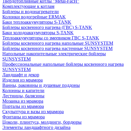
Твердотопливные котлы "Metal-FacH"
Комплектующие к котлам
Бойлеры и водонагреватели
Колонки водогрейные ERMAK
Баки теплоаккумуляторы S-TANK
Бойлеры косвенного нагрева (ГВС) S-TANK
Баки холодоаккумуляторы S-TANK
Теплоаккумуляторы со змеевиком ГВС S-TANK
Бойлеры косвенного нагрева напольные SUNSYSTEM
Бойлеры косвенного нагрева настенные SUNSYSTEM
Напольные накопительные электрические бойлеры
SUNSYSTEM
Профессиональные напольные бойлеры косвенного нагрева
SUNSYSTEM
Ландшафт и декор
Изделия из мрамора
Ванны, раковины и душевые поддоны
Колонны и капители
Лестницы, балясины
Мозаика из мрамора
Порталы из мрамора
Скульптура и вазы из мрамора
Фонтаны из мрамора
Цоколи, плинтуса, молдинги, бордюры
Элементы ландшафтного дизайна