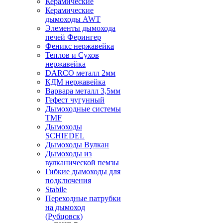
Керамические
Керамические
дымоходы AWT
Элементы дымохода
печей Ферингер
Феникс нержавейка
Теплов и Сухов
нержавейка
DARCO металл 2мм
КДМ нержавейка
Варвара металл 3,5мм
Гефест чугунный
Дымоходные системы
TMF
Дымоходы
SCHIEDEL
Дымоходы Вулкан
Дымоходы из
вулканической пемзы
Гибкие дымоходы для
подключения
Stabile
Переходные патрубки
на дымоход
(Рубцовск)