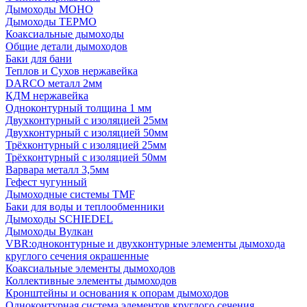
Дымоходы МОНО
Дымоходы ТЕРМО
Коаксиальные дымоходы
Общие детали дымоходов
Баки для бани
Теплов и Сухов нержавейка
DARCO металл 2мм
КДМ нержавейка
Одноконтурный толщина 1 мм
Двухконтурный с изоляцией 25мм
Двухконтурный с изоляцией 50мм
Трёхконтурный с изоляцией 25мм
Трёхконтурный с изоляцией 50мм
Варвара металл 3,5мм
Гефест чугунный
Дымоходные системы TMF
Баки для воды и теплообменники
Дымоходы SCHIEDEL
Дымоходы Вулкан
VBR:одноконтурные и двухконтурные элементы дымохода
круглого сечения окрашенные
Коаксиальные элементы дымоходов
Коллективные элементы дымоходов
Кронштейны и основания к опорам дымоходов
Одноконтурная система элементов круглого сечения