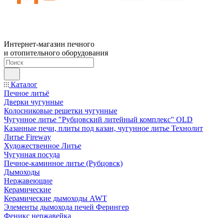
Интернет-магазин печного
и отопительного оборудования
Каталог
Печное литьё
Дверки чугунные
Колосниковые решетки чугунные
Чугунное литье "Рубцовский литейный комплекс" OLD
Казанные печи, плиты под казан, чугунное литье Технолит
Литье Fireway
Художественное Литье
Чугунная посуда
Печное-каминное литье (Рубцовск)
Дымоходы
Нержавеющие
Керамические
Керамические дымоходы AWT
Элементы дымохода печей Ферингер
Феникс нержавейка