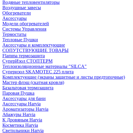
Водяные тепловентиляторы
Воздушные завесы
Обогреватели
Аксессуары
Модели обогревателей
Системы Управления
Термостаты
Тепловые Пушки
Аксессуары и комплектующие
СОПУТСТВУЮЩИЕ ТОВАРЫ
Flamma термозащита
СуперИзол СТОПТЕРМ
Теплоизоляционные материалы "SILCA"
Суперизол SKAMOTEC 225 плита
Комплектующие (экраны защитные и листы предтопочные)
Мастер флэш (скатная кровля)
Базальтовая термозащита
Паровая Пушка
Аксессуары для бани
Аксессуары Harvia
Ароматизаторы Harvia
Абажуры Harvia
К Дровяным Harvia
Косметика Harvia
Светильники Harvia