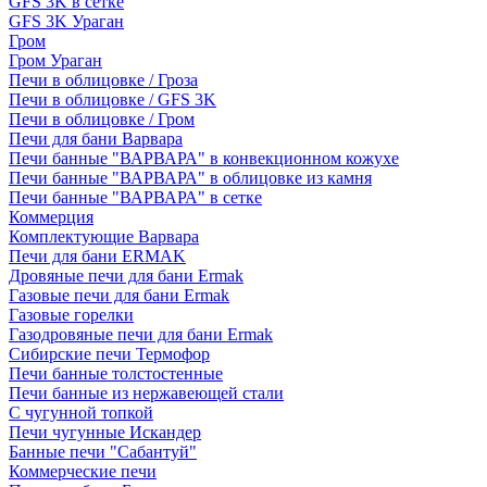
GFS 3K в сетке
GFS 3K Ураган
Гром
Гром Ураган
Печи в облицовке / Гроза
Печи в облицовке / GFS 3K
Печи в облицовке / Гром
Печи для бани Варвара
Печи банные "ВАРВАРА" в конвекционном кожухе
Печи банные "ВАРВАРА" в облицовке из камня
Печи банные "ВАРВАРА" в сетке
Коммерция
Комплектующие Варвара
Печи для бани ERMAK
Дровяные печи для бани Ermak
Газовые печи для бани Ermak
Газовые горелки
Газодровяные печи для бани Ermak
Сибирские печи Термофор
Печи банные толстостенные
Печи банные из нержавеющей стали
С чугунной топкой
Печи чугунные Искандер
Банные печи "Сабантуй"
Коммерческие печи