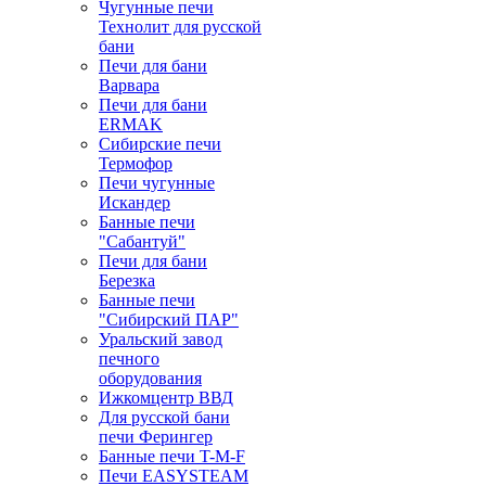
Чугунные печи
Технолит для русской
бани
Печи для бани
Варвара
Печи для бани
ERMAK
Сибирские печи
Термофор
Печи чугунные
Искандер
Банные печи
"Сабантуй"
Печи для бани
Березка
Банные печи
"Сибирский ПАР"
Уральский завод
печного
оборудования
Ижкомцентр ВВД
Для русской бани
печи Ферингер
Банные печи T-M-F
Печи EASYSTEAM