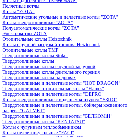
Котлы водогрейные "ТЕРМОФОР"
Пеллетные котлы
Котлы "ZOTA"
Автоматические угольные и пеллетные котлы "ZOTA"
Котлы твердотопливные "ZOTA"
Полуавтоматические котлы "ZOTA"
Электрокотлы ZOTA
Отопительные котлы Heiztechnik
Котлы с ручной загрузкой топлива Heiztechnik
Отопительные котлы TMF
Твердотопливные котлы Stoker
Твердотопливные котлы
Твердотопливные котлы с ручной загрузкой
Твердотопливные котлы длительного горения
Твердотопливные котлы на дровах
Твердотопливные и пеллетные котлы "HOT DRAGON"
Твердотопливные отопительные котлы "Flames"
Твердотопливные и пеллетные котлы "DEFRO"
Котлы твердотопливные с водяным контуром "УЗПО"
Твердотопливные и пеллетные котлы, бойлеры косвенного
нагрева "GALMET"
Твердотопливные и пеллетные котлы "БЕЛКОМiН"
Твердотопливные котлы "KENTATSU"
Котлы с чугунным теплообменником
Котлы пеллетно-угольные "FACI"