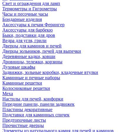
Свет и ограждения для ламп
Термометры и Гигрометры
Часы и песочные часы
Бондарные изделия
Аксессуары к печам Ферингер
Аксессуары для барбекю
Быки, подставки для дров
Ведра для угля, грили
Дверцы для каминов и печей
Дверцы зольников, печей для выпечки
Деревянные кадки, ковши
Дровницы, тележки, корзины
Духовые шкафы
Задвижки, зольные коробки, кладочные втулки
Каминные и печные наборы
Каминные решетки
Колосниковые решетки
Меха
Настилы для печей, конфорки
Передние панели, панели задвижек
Пластины декоративные
Подставки для каминных спичек
Предтопочные листы
Прочистные дверцы
Элементы из натурального камня для печей и каминов