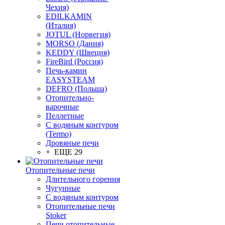
Чехия)
EDILKAMIN
(Италия)
JOTUL (Норвегия)
MORSO (Дания)
KEDDY (Швеция)
FireBird (Россия)
Печь-камин
EASYSTEAM
DEFRO (Польша)
Отопительно-
варочные
Пеллетные
С водяным контуром
(Termo)
Дровяные печи
+ ЕЩЕ 29
Отопительные печи
Длительного горения
Чугунные
C водяным контуром
Отопительные печи
Stoker
Печи отопительные