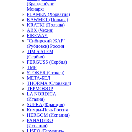
(Бранденбург,
Монарх)
PLAMEN (Хорватия)
KAWMET (Польша)
KRATKI (Польша)
ABX (Чехия)
FIREWAY
"Сибирский ЖАР"
(Рубцовск) Россия
TIM SISTEM
(Сербия)
FERGUSS (Сербия)
TMF
STOKER (Стокер)
МЕТА-БЕЛ
THORMA (Словакия)
ТЕРМОФОР
LA NORDICA
(Италия)
SUPRA (Франция)
Кимры-Печь Россия
HERGOM (Испания)
PANADERO
(Испания)
LISEO (Германия-