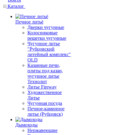
Каталог
Печное литьё
Дверки чугунные
Колосниковые
решетки чугунные
Чугунное литье
"Рубцовский
литейный комплекс"
OLD
Казанные печи,
плиты под казан,
чугунное литье
Технолит
Литье Fireway
Художественное
Литье
Чугунная посуда
Печное-каминное
литье (Рубцовск)
Дымоходы
Нержавеющие