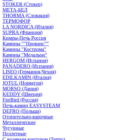
STOKER (Стокер)
МЕТА-БЕЛ
THORMA (Словакия)
ТЕРМОФОР
LA NORDICA (Италия)
SUPRA (Франция)
Кимры-Печь Россия
Камины ""Прованс""
Камины "Кострома"
Камины "Медальон"
HERGOM (Испания)
PANADERO (Испания)
LISEO (Германия-Чехия)
EDILKAMIN (Италия)
JOTUL (Норвегия)
MORSO (Дания)
KEDDY (Швеция)
FireBird (Россия)
Печь-камин EASYSTEAM
DEFRO (Польша)
Отопительно-варочные
Металлические
Чугунные
Пеллетные
С водяным контуром (Termo)