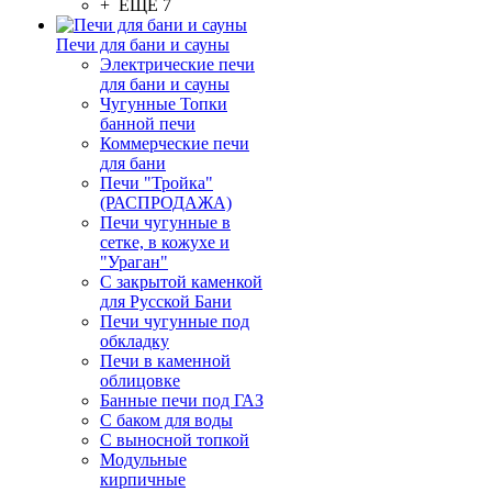
+ ЕЩЕ 7
Печи для бани и сауны
Электрические печи
для бани и сауны
Чугунные Топки
банной печи
Коммерческие печи
для бани
Печи "Тройка"
(РАСПРОДАЖА)
Печи чугунные в
сетке, в кожухе и
"Ураган"
С закрытой каменкой
для Русской Бани
Печи чугунные под
обкладку
Печи в каменной
облицовке
Банные печи под ГАЗ
С баком для воды
С выносной топкой
Модульные
кирпичные