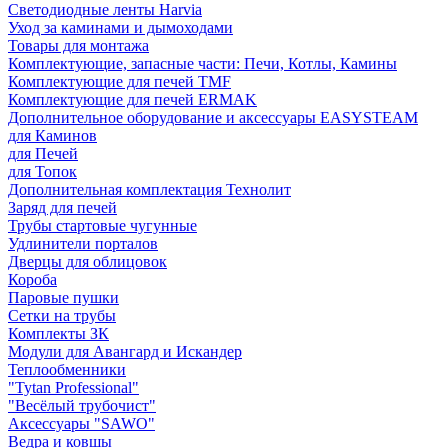
Светодиодные ленты Harvia
Уход за каминами и дымоходами
Товары для монтажа
Комплектующие, запасные части: Печи, Котлы, Камины
Комплектующие для печей TMF
Комплектующие для печей ERMAK
Дополнительное оборудование и аксессуары EASYSTEAM
для Каминов
для Печей
для Топок
Дополнительная комплектация Технолит
Заряд для печей
Трубы стартовые чугунные
Удлинители порталов
Дверцы для облицовок
Короба
Паровые пушки
Сетки на трубы
Комплекты ЗК
Модули для Авангард и Искандер
Теплообменники
"Tytan Professional"
"Весёлый трубочист"
Аксессуары "SAWO"
Ведра и ковшы