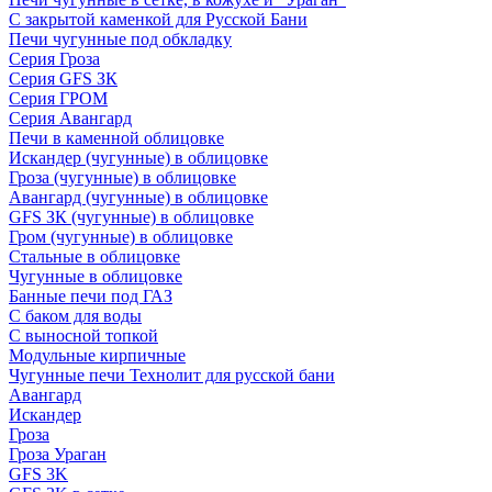
С закрытой каменкой для Русской Бани
Печи чугунные под обкладку
Серия Гроза
Серия GFS ЗК
Серия ГРОМ
Серия Авангард
Печи в каменной облицовке
Искандер (чугунные) в облицовке
Гроза (чугунные) в облицовке
Авангард (чугунные) в облицовке
GFS ЗК (чугунные) в облицовке
Гром (чугунные) в облицовке
Стальные в облицовке
Чугунные в облицовке
Банные печи под ГАЗ
С баком для воды
С выносной топкой
Модульные кирпичные
Чугунные печи Технолит для русской бани
Авангард
Искандер
Гроза
Гроза Ураган
GFS 3K