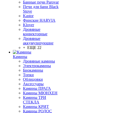
Банные печи Parovar
Печи для бани Black
Stove
Kastor
Финские HARVIA
Klover
Дровяные
конвекторные
Дровяные
аккумулирующие
+ ЕЩЕ 22
Камины
Дровяные камины
Электрокамины
Биокамины
Топки
Облицовки
Аксессуары
Камины ПРАГА
Камины МЮНХЕН
Камины ТРИ
СТЕКЛА
Камины КРИТ
Камины РОДОС