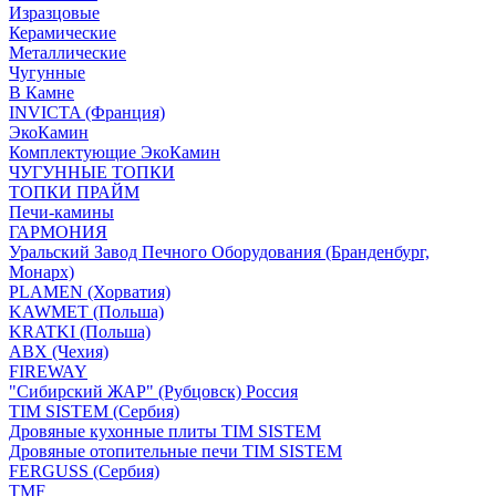
Изразцовые
Керамические
Металлические
Чугунные
В Камне
INVICTA (Франция)
ЭкоКамин
Комплектующие ЭкоКамин
ЧУГУННЫЕ ТОПКИ
ТОПКИ ПРАЙМ
Печи-камины
ГАРМОНИЯ
Уральский Завод Печного Оборудования (Бранденбург,
Монарх)
PLAMEN (Хорватия)
KAWMET (Польша)
KRATKI (Польша)
ABX (Чехия)
FIREWAY
"Сибирский ЖАР" (Рубцовск) Россия
TIM SISTEM (Сербия)
Дровяные кухонные плиты TIM SISTEM
Дровяные отопительные печи TIM SISTEM
FERGUSS (Сербия)
TMF