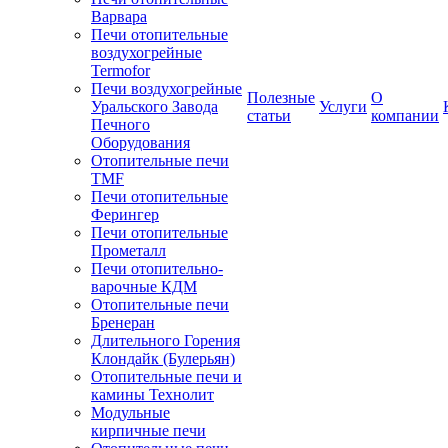
Варвара
Печи отопительные
воздухогрейные
Termofor
Печи воздухогрейные
Полезные
О
Уральского Завода
Услуги
статьи
компании
Печного
Оборудования
Отопительные печи
TMF
Печи отопительные
Ферингер
Печи отопительные
Прометалл
Печи отопительно-
варочные КДМ
Отопительные печи
Бренеран
Длительного Горения
Клондайк (Булерьян)
Отопительные печи и
камины Технолит
Модульные
кирпичные печи