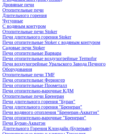
Дровяные печи
Отопительные печи
Длительного горения
Чугунные
C водяным контуром
Отопительные печи Stoker
Печи длительного горения Stoker
Печи отопительные Stoker с водяным контуром
Садовые печи Stoker
Печи отопительные Варвара
Печи отопительные воздухогрейные Termofor
Печи воздухогрейные Уральского Завода Печного
Оборудования
Отопительные печи TMF
Печи отопительные Ферингер
Печи отопительные Прометалл
Печи отопительно-варочные КДМ
Отопительные печи Бренеран
Печи длительного горения "Буран"
Печи длительного горения "Бренеран"
Печи водяного отопления "Бренеран-Акватэн"
Печи отопительно-варочные "Бренеран"
Печи Буран-Акватэн
Длительного Горения Клондайк (Булерьян)
Отопительные печи и камины Технолит