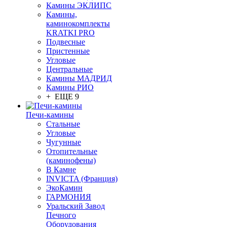
Камины ЭКЛИПС
Камины,
каминокомплекты
KRATKI PRO
Подвесные
Пристенные
Угловые
Центральные
Камины МАДРИД
Камины РИО
+ ЕЩЕ 9
Печи-камины
Стальные
Угловые
Чугунные
Отопительные
(каминофены)
В Камне
INVICTA (Франция)
ЭкоКамин
ГАРМОНИЯ
Уральский Завод
Печного
Оборудования