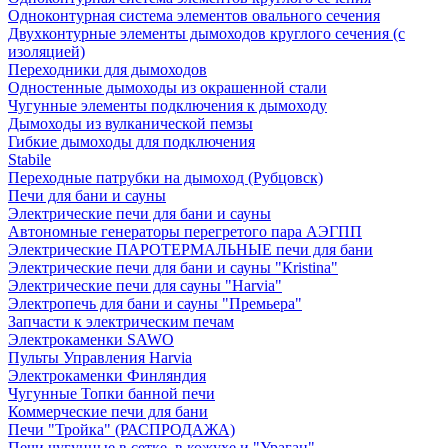
Одноконтурная система элементов овального сечения
Двухконтурные элементы дымоходов круглого сечения (с
изоляцией)
Переходники для дымоходов
Одностенные дымоходы из окрашенной стали
Чугунные элементы подключения к дымоходу
Дымоходы из вулканической пемзы
Гибкие дымоходы для подключения
Stabile
Переходные патрубки на дымоход (Рубцовск)
Печи для бани и сауны
Электрические печи для бани и сауны
Автономные генераторы перегретого пара АЭГПП
Электрические ПАРОТЕРМАЛЬНЫЕ печи для бани
Электрические печи для бани и сауны "Кristina"
Электрические печи для сауны "Harvia"
Электропечь для бани и сауны "Премьера"
Запчасти к электрическим печам
Электрокаменки SAWO
Пульты Управления Harvia
Электрокаменки Финляндия
Чугунные Топки банной печи
Коммерческие печи для бани
Печи "Тройка" (РАСПРОДАЖА)
Печи чугунные в сетке, в кожухе и "Ураган"