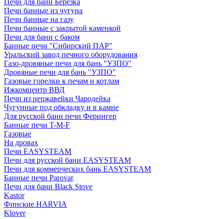
Печи для бани Березка
Печи банные из чугуна
Печи банные на газу
Печи банные с закрытой каменкой
Печи для бани с баком
Банные печи "Сибирский ПАР"
Уральский завод печного оборудования
Газо-дровяные печи для бань "УЗПО"
Дровяные печи для бань "УЗПО"
Газовые горелки к печам и котлам
Ижкомцентр ВВД
Печи из нержавейки Чародейка
Чугунные под обкладку и в камне
Для русской бани печи Ферингер
Банные печи T-M-F
Газовые
На дровах
Печи EASYSTEAM
Печи для русской бани EASYSTEAM
Печи для коммерческих бань EASYSTEAM
Банные печи Parovar
Печи для бани Black Stove
Kastor
Финские HARVIA
Klover