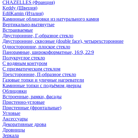
CHAZELLES (Франция)
Keddy (Швеция)
EdilKamin (Италия)
Каминные облицовки из натурального камня
Вертикально-вытянутые
Встраиваемые
Двусторонние, Г-образное стекло
Двусторонние, сквозные (double face), четырехсторонние
Односторонние, плоское стекло
Панорамные, широкоформатные, 16:9, 22:9
Полукруглое стекло
С водяным контуром
С призматическим стеклом
Трехсторонние, П-образное стекло
Газовые топки и уличные нагреватели
Каминные топки с подъёмом дверцы
Облицовки
Встроенные, рамки, фасады
Пристенно-угловые
Пристенные (фронтальные)
Угловые
Аксессуары
Декоративные дрова
Дровницы
Зеркала