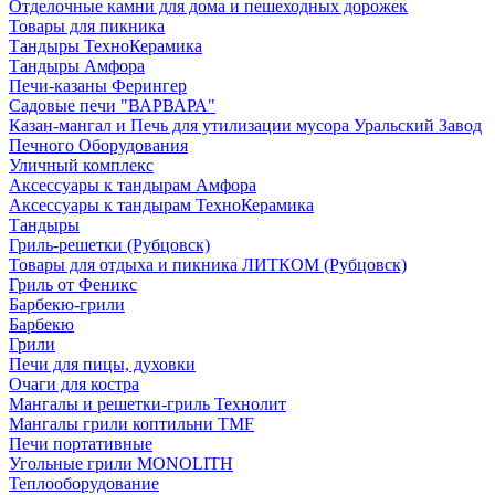
Отделочные камни для дома и пешеходных дорожек
Товары для пикника
Тандыры ТехноКерамика
Тандыры Амфора
Печи-казаны Ферингер
Садовые печи "ВАРВАРА"
Казан-мангал и Печь для утилизации мусора Уральский Завод
Печного Оборудования
Уличный комплекс
Аксессуары к тандырам Амфора
Аксессуары к тандырам ТехноКерамика
Тандыры
Гриль-решетки (Рубцовск)
Товары для отдыха и пикника ЛИТКОМ (Рубцовск)
Гриль от Феникс
Барбекю-грили
Барбекю
Грили
Печи для пицы, духовки
Очаги для костра
Мангалы и решетки-гриль Технолит
Мангалы грили коптильни TMF
Печи портативные
Угольные грили MONOLITH
Теплооборудование