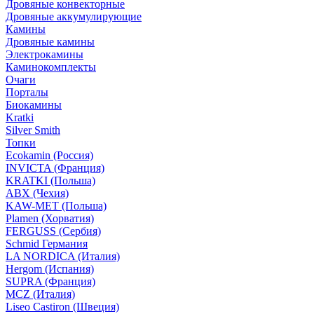
Дровяные конвекторные
Дровяные аккумулирующие
Камины
Дровяные камины
Электрокамины
Каминокомплекты
Очаги
Порталы
Биокамины
Kratki
Silver Smith
Топки
Ecokamin (Россия)
INVICTA (Франция)
KRATKI (Польша)
ABX (Чехия)
KAW-MET (Польша)
Plamen (Хорватия)
FERGUSS (Сербия)
Schmid Германия
LA NORDICA (Италия)
Hergom (Испания)
SUPRA (Франция)
MCZ (Италия)
Liseo Castiron (Швеция)